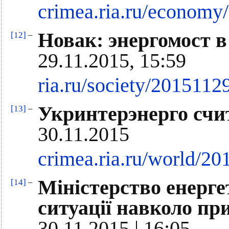
crimea.ria.ru/econom
Новак: энергомост 
[12]
–
29.11.2015, 15:59
ria.ru/society/201511
Укринтерэнерго счи
[13]
–
30.11.2015
crimea.ria.ru/world/2
Міністерство енерге
[14]
–
ситуації навколо пр
30.11.2015 | 16:05