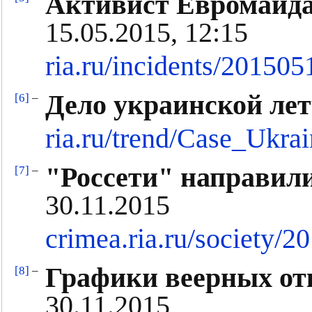
Активист Евромайдан
15.05.2015, 12:15
ria.ru/incidents/20150
Дело украинской ле
[6]
–
ria.ru/trend/Case_Ukr
"Россети" направил
[7]
–
30.11.2015
crimea.ria.ru/society/
Графики веерных от
[8]
–
30.11.2015