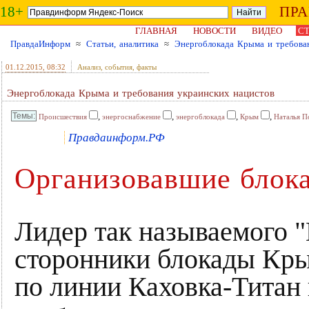
18+
ПР
ГЛАВНАЯ
НОВОСТИ
ВИДЕО
СТ
ПравдаИнформ
≈
Статьи, аналитика
≈
Энергоблокада Крыма и требова
01.12.2015
, 08:32
Анализ, события, факты
Энергоблокада Крыма и требования украинских нацистов
,
,
,
,
Происшествия
энергоснабжение
энергоблокада
Крым
Наталья П
Правдаинформ.РФ
Организовавшие блок
Лидер так называемого 
сторонники блокады Кры
по линии Каховка-Титан 