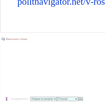
politnavigator.net/v-r
Напечатать статью
Упорядочить: