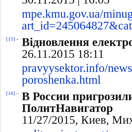
mpe.kmu.gov.ua/minug
art_id=245064827&ca
Відновлення електр
[15]
–
26.11.2015 18:11
pravyysektor.info/new
poroshenka.html
В России пригрозил
[16]
–
ПолитНавигатор
11/27/2015, Киев, Ми