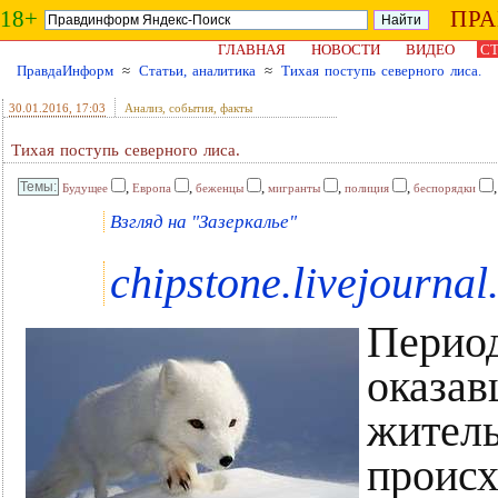
18+
ПР
ГЛАВНАЯ
НОВОСТИ
ВИДЕО
СТ
ПравдаИнформ
≈
Статьи, аналитика
≈
Тихая поступь северного лиса.
30.01.2016
, 17:03
Анализ, события, факты
Тихая поступь северного лиса.
,
,
,
,
,
Будущее
Европа
беженцы
мигранты
полиция
беспорядки
Взгляд на "Зазеркалье"
chipstone.livejourna
Период
оказав
житель
проис