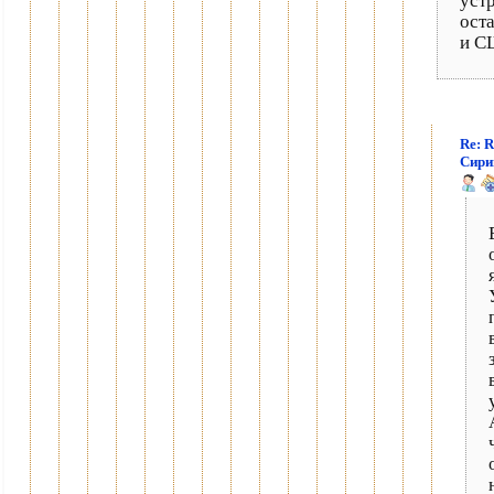
уст
ост
и С
Re: R
Сири