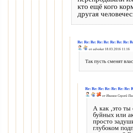
кто ещё кого кор
другая человечес
Re: Re: Re: Re: Re: Re: Re: Re
от
advokat
18.03.2016 11:16
Так пусть сменят влас
Re: Re: Re: Re: Re: Re: Re
от
Иванов Сергей Па
А как ,это ты
буйных или а
просто задуши
глубоком под