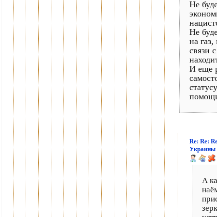
Не буд
эконом
нацист
Не буд
на газ,
связи 
находи
И еще 
самост
статус
помощи
Re: Re: R
Украины
А к
наё
при
зер