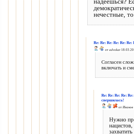
надеешься? Е
демократичес
нечестные, то
Re: Re: Re: Re: Re: Re
от
advokat
18.03.20
Согласен слож
включать и сме
Re: Re: Re: Re: Re
свершилась!
от
Иванов
Нужно пр
нацистов,
захватить