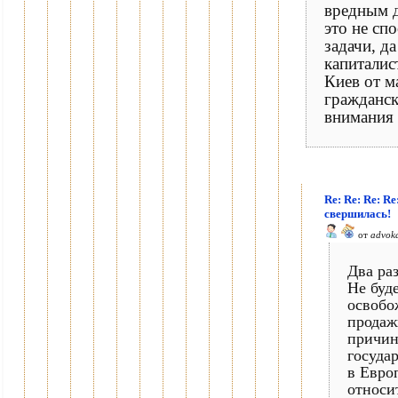
вредным д
это не сп
задачи, д
капиталис
Киев от 
гражданск
внимания 
Re: Re: Re: Re
свершилась!
от
advok
Два раз
Не буде
освобо
продаж
причин
госуда
в Евро
относит