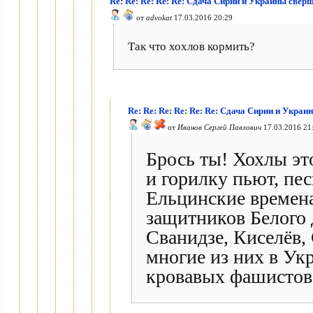
Re: Re: Re: Re: Re: Сдача Сирии и Украины свер
от
advokat
17.03.2016 20:29
Так что хохлов кормить?
Re: Re: Re: Re: Re: Re: Сдача Сирии и Укра
от
Иванов Сергей Павлович
17.03.2016 21
Брось ты! Хохлы эт
и горилку пьют, пе
Ельцинские времена
защитников Белого 
Сванидзе, Киселёв,
многие из них в Ук
кровавых фашисто