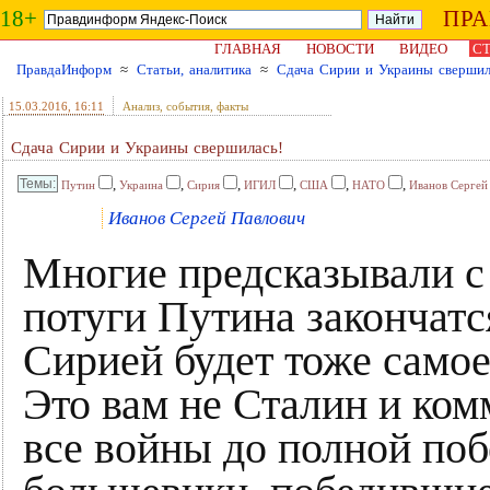
18+
ПР
ГЛАВНАЯ
НОВОСТИ
ВИДЕО
СТ
ПравдаИнформ
≈
Статьи, аналитика
≈
Сдача Сирии и Украины свершил
15.03.2016
, 16:11
Анализ, события, факты
Сдача Сирии и Украины свершилась!
,
,
,
,
,
,
Путин
Украина
Сирия
ИГИЛ
США
НАТО
Иванов Сергей
Иванов Сергей Павлович
Многие предсказывали с 
потуги Путина закончатс
Сирией будет тоже самое,
Это вам не Сталин и ко
все войны до полной поб