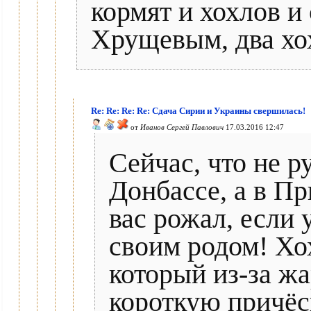
кормят и хохлов и
Хрущевым, два хох
Re: Re: Re: Re: Сдача Сирии и Украины свершилась!
от
Иванов Сергей Павлович
17.03.2016 12:47
Сейчас, что не р
Донбассе, а в П
вас рожал, если 
своим родом! Хо
который из-за ж
короткую причёск