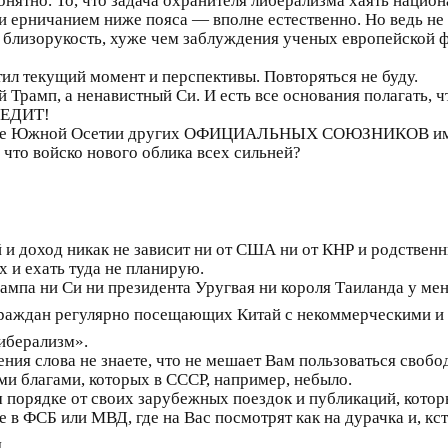
но. То, что задача охранителя либерализма хаять национ
 ерничанием ниже пояса — вполне естественно. Но ведь не 
 близорукость, хуже чем заблуждения ученых европейской ф
тил текущий момент и перспективы. Повторяться не буду.
Трамп, а ненавистный Си. И есть все основания полагать, ч
БЕДИТ!
роме Южной Осетии других ОФИЦИАЛЬНЫХ СОЮЗНИКОВ имеет
что войско нового облика всех сильней?
 и доход никак не зависит ни от США ни от КНР и родственни
х и ехать туда не планирую.
ампа ни Си ни президента Уругвая ни короля Таиланда у мен
 граждан регулярно посещающих Китай с некоммерческими и
иберализм».
ения слова не знаете, что не мешает Вам пользоваться свобо
и благами, которых в СССР, например, небыло.
 порядке от своих зарубежных поездок и публикаций, котор
в ФСБ или МВД, где на Вас посмотрят как на дурачка и, кст
.