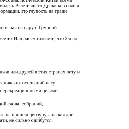
ал-социалистический Китай всеми
видеть Взлетевшего Дракона в силе и
ормации, это глупость на грани
то играя на пару с Группой
е? Или рассчитываете, что Запад
ков или друзей в этих странах нету и
я никаких оснований нету.
 нерекреационными целями.
дой слова, собраний,
ые не прошли цензуру, а на каждое
ати, не сильно ошибутся.