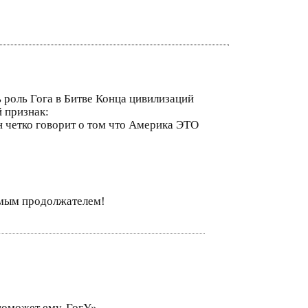
 роль Гога в Битве Конца цивилизаций
 признак:
н четко говорит о том что Америка ЭТО
ямым продолжателем!
е поможет ему-ГогУ».