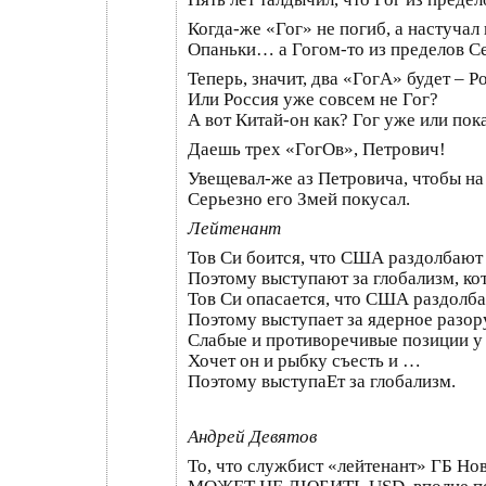
Когда-же «Гог» не погиб, а настучал
Опаньки… а Гогом-то из пределов Се
Теперь, значит, два «ГогА» будет – 
Или Россия уже совсем не Гог?
А вот Китай-он как? Гог уже или пок
Даешь трех «ГогОв», Петрович!
Увещевал-же аз Петровича, чтобы на 
Серьезно его Змей покусал.
Лейтенант
Тов Си боится, что США раздолбают
Поэтому выступают за глобализм, ко
Тов Си опасается, что США раздолба
Поэтому выступает за ядерное разор
Слабые и противоречивые позиции у 
Хочет он и рыбку съесть и …
Поэтому выступаЕт за глобализм.
Андрей Девятов
То, что службист «лейтенант» ГБ Н