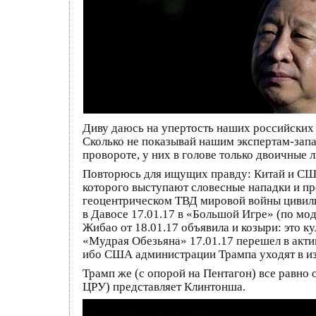
Диву даюсь на упертость наших российских
Сколько не показывай нашим экспертам-запа
провороте, у них в голове только двоичные
Повторюсь для ищущих правду: Китай и США
которого выступают словесные нападки и пр
геоцентрическом ТВД мировой войны цивили
в Давосе 17.01.17 в «Большой Игре» (по мо
Жибао от 18.01.17 объявила и козыри: это ку
«Мудрая Обезьяна» 17.01.17 перешел в акти
ибо США администрации Трампа уходят в из
Трамп же (с опорой на Пентагон) все равно 
ЦРУ) представляет Клинтонша.