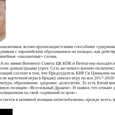
 аналитиков, всеми пропагандистскими способами «удержи
дникам с европейским образованием на пальцах, как действ
 линейные «шахматные» схемы.
 по линии Военного Совета ЦК КПК и Пентагона находятся 
очие демонстрации угроз. Суть же нового военно-политиче
заций состоит в том, что Председатель КНР Си Цзиньпин н
дели карточной игры в бридж) заказал игру на кон 2017-202
льтура, образование, здоровье, долголетие. То есть Китай в
вную позицию «Всесильный Дракон». И заявил, что отныне д
оляционизм на свой «одинокий остров».
остается в активной позиции антиглобализма, прежде всего, 