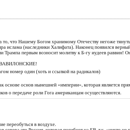
 то, что Нашему Богом хранимому Отечеству негоже тянуть
ира ислама (наследники Халифата). Наконец появился верный
и Трампа первым возносит молитву к Б-гу иудеев раввин! О
га ВАВИЛОНСКИЕ!
гом номер один (хоть и ссылкой на радикалов)
как основе основ нынешней «империи», которая является пр
иков о передаче роли Гога американцам осуществляются.
ние переобуться в воздухе.
ов севера это Россия, которая погибнет на БВ, т.к. «никто н