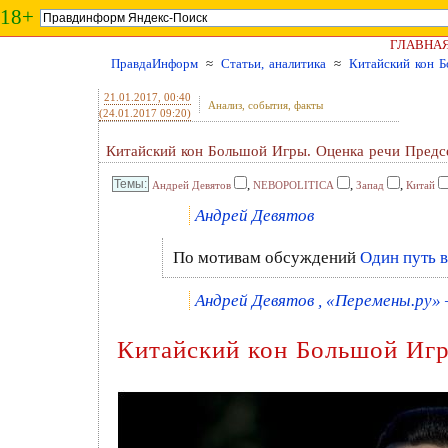
18+
ГЛАВНА
ПравдаИнформ
≈
Статьи, аналитика
≈
Китайский кон Б
21.01.2017
, 00:40
Анализ, события, факты
(24.01.2017 09:20)
Китайский кон Большой Игры. Оценка речи Предсе
,
,
,
Андрей Девятов
NEBOPOLITICA
Запад
Китай
Андрей Девятов
По мотивам обсуждений
Один путь 
Андрей Девятов , «Перемены.ру» 
Китайский кон Большой Игр