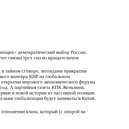
вающих» демократический выбор России.
уют связки трех сил во вращательном
в тайном сговоре, легендами прикрытия
ского маневра КНР на глобальном
а открытии мирового экономического форума
0 год. А партийная газета КПК Женьминь
первые в новой истории из пассивной позиции
елами глобализации будет заниматься Китай,
в отношении клана, который (с опорой на