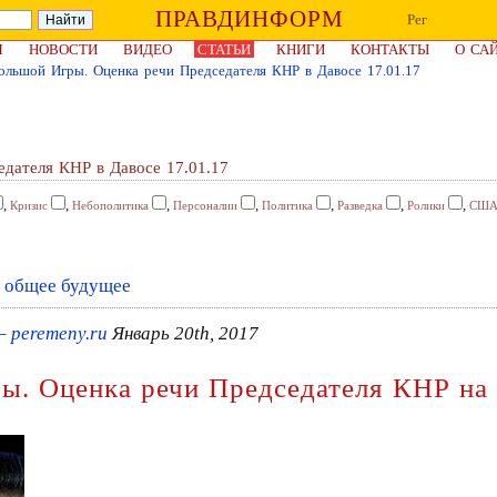
ПРАВДИНФОРМ
Рег
Я
НОВОСТИ
ВИДЕО
СТАТЬИ
КНИГИ
КОНТАКТЫ
О СА
ольшой Игры. Оценка речи Председателя КНР в Давосе 17.01.17
дателя КНР в Давосе 17.01.17
,
,
,
,
,
,
,
Кризис
Небополитика
Персоналии
Политика
Разведка
Ролики
СШ
в общее будущее
– peremeny.ru
Январь 20th, 2017
ы. Оценка речи Председателя КНР на 