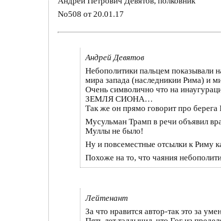
Андрей Петрович Девятов, полковник
No508 от 20.01.17
Андрей Девятов
Небополитики пальцем показывали на
мира запада (наследникии Рима) и м
Очень символично что на инаугураци
ЗЕМЛЯ СИОНА…
Так же он прямо говорит про бере
Мусульман Трамп в речи объявил вра
Муллы не было!
Ну и повсеместные отсылки к Риму 
Похоже на то, что чаяния небополит
Лейтенант
За что нравится автор-так это за уме
Пять лет талдычил, что Гог из предел