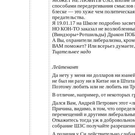
МОЖЕТ НЕ ЛЮБИТЬ USD, вполне понят
способами передергивания смыслов и
блеске — это хуже чем политическая
предательства.
Я 19.01.17 на Школе подробно засве
НО КОН-ТО заказал не возлюбленный 
(Виндзоры+Ротшильды) Дракон ПО
А Вы, охранители либерализма, к
ВАМ поможет? Или всерьез думаете, 
Тщательнее надо
Лейтенант
Да нету у меня ни долларов ни юаней
не был ни разу ни в Китае ни в Штата
Поэтому любить или не любить ни Тр
В отличие, например, от некоторых
Дался Вам, Андрей Петрович этот «л
Причина, видимо, в том, что определ
перемещений и другими либеральным
Откажитесь тогда уж в добровольном
собрание ШЗС получайте разрешение 
А позиция у Си действительно слабая