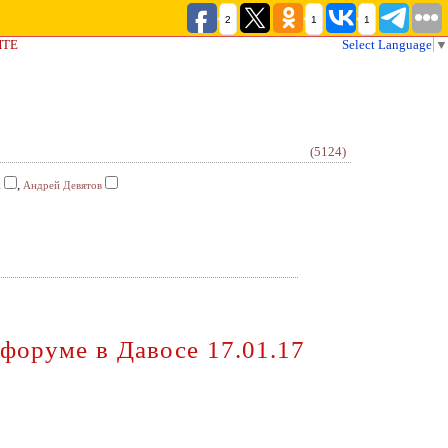
2
1
1
ЙТЕ
Select Language
▼
(5124)
,
А
Андрей Девятов
форуме в Давосе 17.01.17