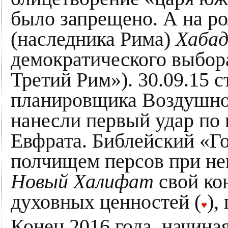
было запрещено. А на ро
(наследника Рима)
Хаба
демократического выбор
Третий Рим»). 30.09.15 
планировщика Воздушно
нанесли первый удар по
Евфрата. Библейский «Го
полчищем персов при нем
Новый Халифат
свой ко
духовных ценностей (
),
Конец 2016 года, начина