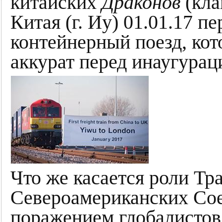
китайских
Драконов
(кла
Китая (г. Иу) 01.01.17 п
контейнерный поезд, ко
аккурат перед инаугурац
Что же касается роли Тр
Североамериканских Сое
поражением глобалисто