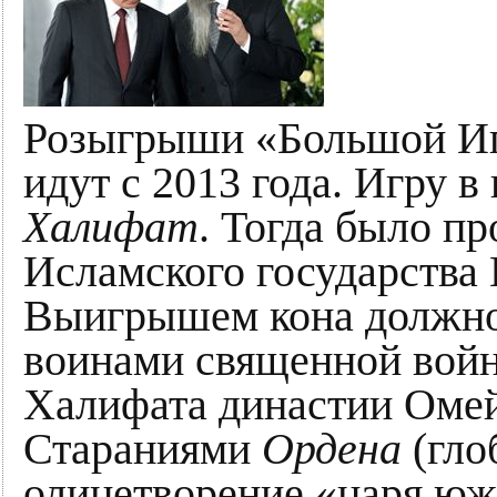
Розыгрыши «Большой Иг
идут с 2013 года. Игру в
Халифат
. Тогда было п
Исламского государства
Выигрышем кона должно 
воинами священной войн
Халифата династии Омей
Стараниями
Ордена
(гло
олицетворение «царя юж