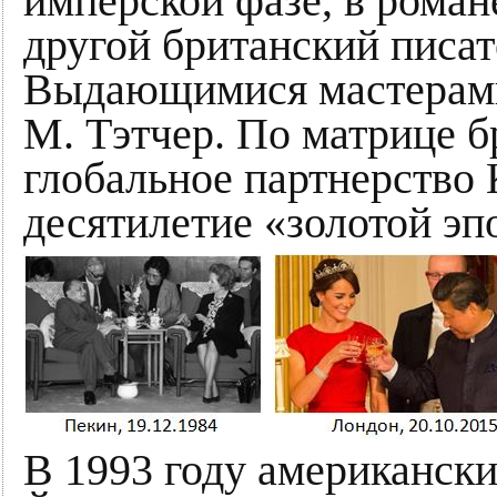
имперской фазе, в роман
другой британский писа
Выдающимися мастерами
М. Тэтчер. По матрице б
глобальное партнерство
десятилетие «золотой эпо
В 1993 году американск