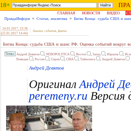
18+
ПР
ГЛАВНАЯ
НОВОСТИ
ВИДЕО
СТ
ПравдаИнформ
≈
Статьи, аналитика
≈
Битва Конца: судьба США и шан
24.01.2017
, 23:36
Анализ, события, факты
(25.01.2017 14:44)
Битва Конца: судьба США и шанс РФ. Оценка событий вокруг в
,
,
,
,
,
Андрей Девятов
NEBOPOLITICA
Восток
Запад
Израиль
Исл
,
,
,
,
,
Разведка
Россия
Сирия
США
Тайнопись
Андрей Девятов
Андрей Девятов
Оригинал
Андрей Де
peremeny.ru
Версия д