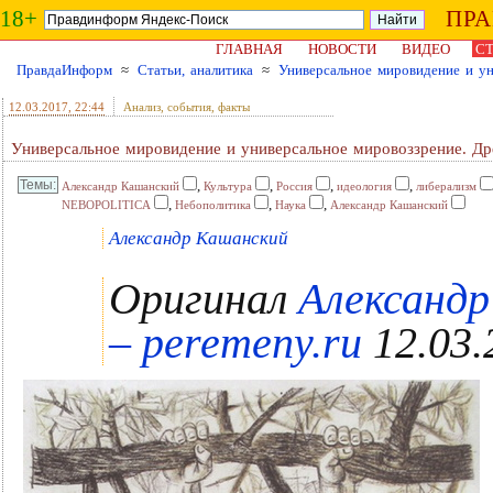
18+
ПР
ГЛАВНАЯ
НОВОСТИ
ВИДЕО
СТ
ПравдаИнформ
≈
Статьи, аналитика
≈
Универсальное мировидение и ун
12.03.2017
, 22:44
Анализ, события, факты
Универсальное мировидение и универсальное мировоззрение. Др
,
,
,
,
Александр Кашанский
Культура
Россия
идеология
либерализм
,
,
,
NEBOPOLITICA
Небополитика
Наука
Александр Кашанский
Александр Кашанский
Оригинал
Александр
– peremeny.ru
12.03.