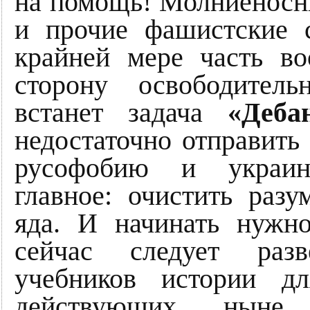
на помощь! Молниенос
и прочие фашистские 
крайней мере часть в
сторону освободител
встанет задача
«Деба
недостаточно отправить 
русофобию и украин
главное: очистить разу
яда. И начинать нужн
сейчас следует разв
учебников истории д
действующих ныне