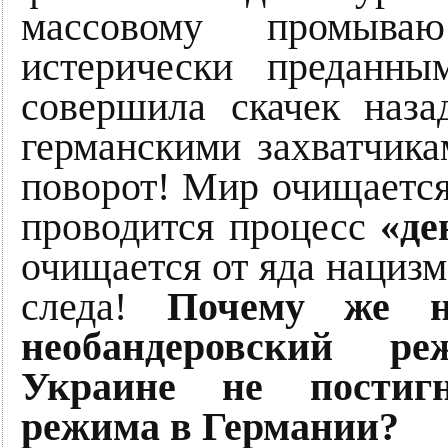
массовому промыва
истерически преданн
совершила скачек наз
германскими захватчик
поворот! Мир очищаетс
проводится процесс
«де
очищается от яда нацизма
следа!
Почему же не
необандеровский р
Украине не постигн
режима в Германии?