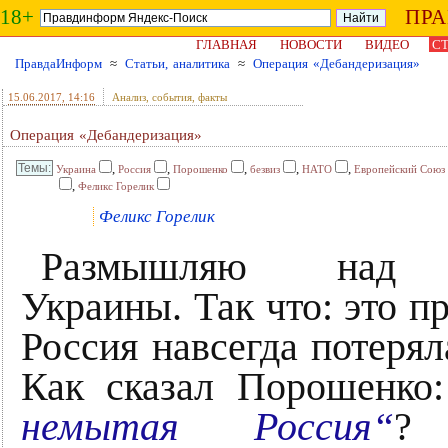
18+
ПР
ГЛАВНАЯ
НОВОСТИ
ВИДЕО
СТ
ПравдаИнформ
≈
Статьи, аналитика
≈
Операция «Дебандеризация»
15.06.2017
, 14:16
Анализ, события, факты
Операция «Дебандеризация»
,
,
,
,
,
Украина
Россия
Порошенко
безвиз
НАТО
Европейский Союз
,
Феликс Горелик
Феликс Горелик
Размышляю над 
Украины. Так что: это пр
Россия навсегда потеря
Как сказал Порошенко
немытая Россия“
? 