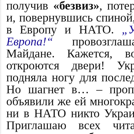
получив
«безвиз»
, поте
и, повернувшись спиной
в Европу и НАТО.
„
Европа!“
провозглаш
Майдане. Кажется, в
откроются двери! Ук
подняла ногу для после
Но шагнет в… – пропа
объявили же ей многокр
ни в НАТО никто Украи
Приглашаю всех чит