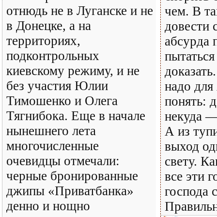
отнюдь не в Луганске и не
чем. В т
в Донецке, а на
довести 
территориях,
абсурда 
подконтрольных
пытаться
киевскому режиму, и не
доказать.
без участия Юлии
надо для 
Тимошенко и Олега
понять: 
Тягнибока. Еще в начале
некуда —
нынешнего лета
А из тупи
многочисленные
выход оди
очевидцы отмечали:
свету. Ка
черные бронированные
все эти 
джипы «Приватбанка»
господа 
денно и нощно
Правильн