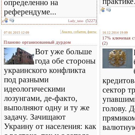
практик
определенно на
референдуме...
(5227)
Lady_taiso
4
Анализ, события, факты
07.01.2015 12:09
16.12.2014 19:09
17% ключевая с
Планово организованный дурдом
(2)
Вот уже больше
года обе стороны
украинского конфликта
под разными
кредитов
идеологическими
сектор т
лозунгами, де-факто,
упавшими
выполняют одну и ту же
голову. 
задачу. Зачищают
прямиком
Украину от населения: как
валютную