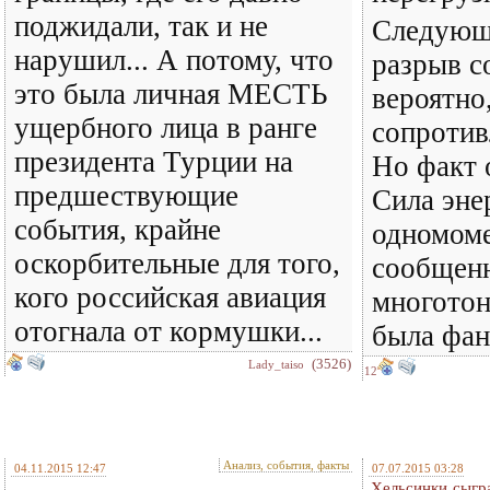
поджидали, так и не
Следующ
нарушил... А потому, что
разрыв с
это была личная МЕСТЬ
вероятно
ущербного лица в ранге
сопротив
президента Турции на
Но факт 
предшествующие
Сила эне
события, крайне
одномом
оскорбительные для того,
сообщен
кого российская авиация
многотон
отогнала от кормушки...
была фан
(3526)
Lady_taiso
12
Анализ, события, факты
04.11.2015 12:47
07.07.2015 03:28
Хельсинки сыгра