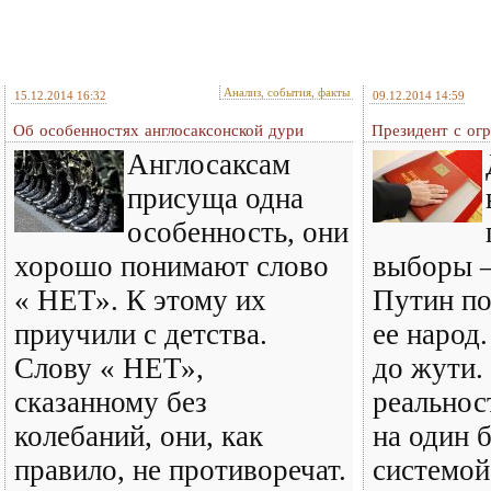
Анализ, события, факты
15.12.2014 16:32
09.12.2014 14:59
Об особенностях англосаксонской дури
Президент с ог
Англосаксам
присуща одна
особенность, они
хорошо понимают слово
выборы 
« НЕТ». К этому их
Путин по
приучили с детства.
ее народ
Слову « НЕТ»,
до жути.
сказанному без
реальнос
колебаний, они, как
на один 
правило, не противоречат.
системой