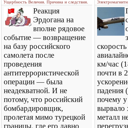
Ущербность Величия. Причина и следствия.
Электромагнитн
Реакция
Эрдогана на
вполне рядовое
событие — возвращение
на базу российского
скорость
самолета после
авиалайн
проведения
км/час (1
антитеррористической
почти в 
операции — была
ускорени
неадекватной. И не
падения (
потому, что российский
почему у
бомбардировщик,
вырвало 
пролетая мимо турецкой
металл н
границы, где его давно
перегруз