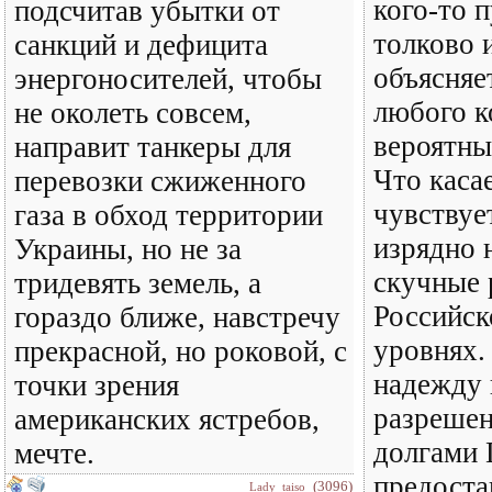
кого-то п
подсчитав убытки от
толково 
санкций и дефицита
объясняе
энергоносителей, чтобы
любого к
не околеть совсем,
вероятны
направит танкеры для
Что каса
перевозки сжиженного
чувствуе
газа в обход территории
изрядно 
Украины, но не за
скучные 
тридевять земель, а
Российск
гораздо ближе, навстречу
уровнях.
прекрасной, но роковой, с
надежду 
точки зрения
разрешен
американских ястребов,
долгами 
мечте.
предоста
(3096)
Lady_taiso