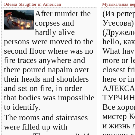
Odessa Slaughter in American
Музыкальная ве
After murder the
(Из репе
corpses and
Утесова
hardly alive
(Дружелю
persons were moved to the
hello, ка
second floor where was no
What have
fire traces anywhere and
more or l
there poured napalm over
closest f
their heads and shoulders
here or i
and set on fire, in order
АЛЕКСА
that bodies was impossible
ТУРЧИНО
to identify.
Все хоро
мистер К
The rooms and staircases
и жизнь л
were filled up with