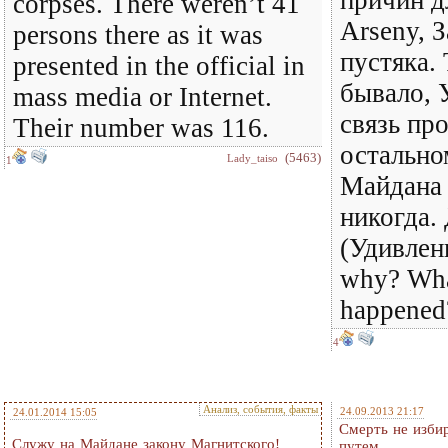
причин д
corpses. There weren’t 41
Arseny, 
persons there as it was
пустяка.
presented in the official in
бывало, 
mass media or Internet.
связь пр
Their number was 116.
остально
(5463)
Lady_taiso
1
Майдана 
никогда
(Удивленн
why? Wha
happened
4
Анализ, события, факты
24.09.2013 21:17
24.01.2014 15:05
Смерть не изби
Служу на Майдане закону Магнитского!
путем