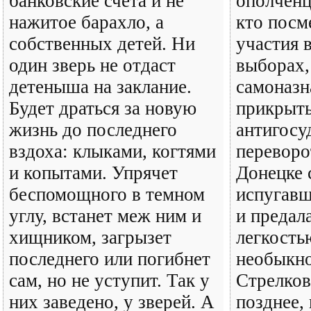
банковские счета и не
ополченц
нажитое барахло, а
кто посм
собственных детей. Ни
участия 
один зверь не отдаст
выборах,
детеныша на заклание.
самоназн
Будет драться за новую
прикрыт
жизнь до последнего
антигосу
вздоха: клыками, когтями
переворо
и копытами. Упрячет
Донецке 
беспомощного в темном
испугавш
углу, встанет меж ним и
и предал
хищником, загрызет
легкость
последнего или погибнет
необыкно
сам, но не уступит. Так у
Стрелко
них заведено, у зверей. А
позднее,