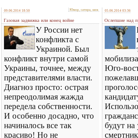
Юмор, сатира, шок
09.06.2014 18:50
05.06.2014 03:36
Газовая задвижка или конец войне
Ослепшие над п
У России нет
конфликта с
Украиной. Был
конфликт внутри самой
мобилиза
Украины, точнее, между
Юго-вост
представителями власти.
пожелавш
Диагноз просто: острая
проголос
непреодолимая жажда
кандидат
передела собственности.
Использо
И особенно досадно, что
гражданс
начиналось все так
будут на 
красиво! Но не
смертник