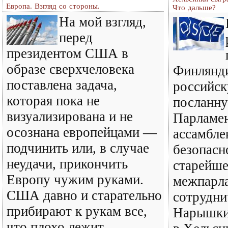
Европа. Взгляд со стороны.
Что дальше?
На мой взгляд,
перед
президентом США в
образе сверхчеловека
Финлянди
поставлена задача,
российск
которая пока не
посланну
визуализирована и не
Парламе
осознана европейцами —
ассамбле
подчинить или, в случае
безопас
неудачи, прикончить
старейше
Европу чужим руками.
межпарл
США давно и старательно
сотрудни
прибирают к рукам все,
Нарышкин
что плохо лежит,