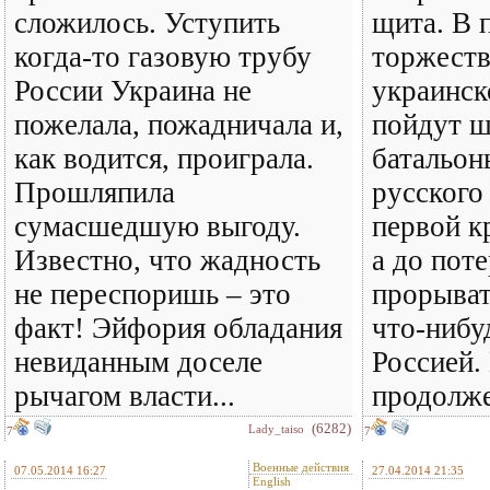
сложилось. Уступить
щита. В 
когда-то газовую трубу
торжеств
России Украина не
украинск
пожелала, пожадничала и,
пойдут 
как водится, проиграла.
батальон
Прошляпила
русского 
сумасшедшую выгоду.
первой к
Известно, что жадность
а до пот
не переспоришь – это
прорыват
факт! Эйфория обладания
что-нибуд
невиданным доселе
Россией.
рычагом власти...
продолже
(6282)
Lady_taiso
7
7
Военные действия
07.05.2014 16:27
27.04.2014 21:35
English