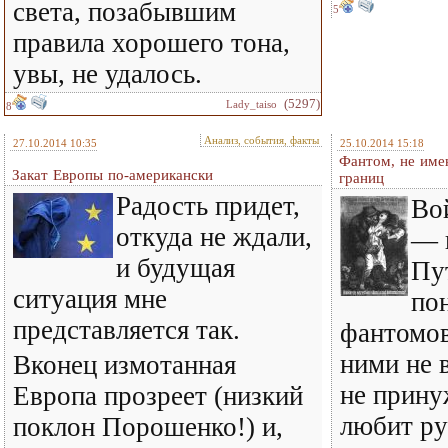
света, позабывшим
5
правила хорошего тона,
увы, не удалось.
(5297)
Lady_taiso
8
Анализ, события, факты
27.10.2014 10:35
25.10.2014 15:18
Фантом, не име
Закат Европы по-американски
границ
Радость придет,
Во
откуда не ждали,
— 
и будущая
Пу
ситуация мне
по
представляется так.
фантомов 
ними не 
Вконец измотанная
не прину
Европа прозреет (низкий
любит ру
поклон Порошенко!) и,