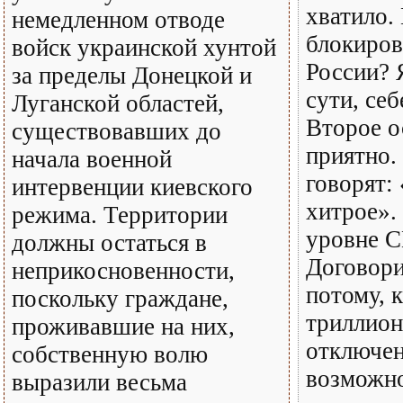
хватило.
немедленном отводе
блокиров
войск украинской хунтой
России? 
за пределы Донецкой и
сути, се
Луганской областей,
Второе о
существовавших до
приятно.
начала военной
говорят:
интервенции киевского
хитрое».
режима. Территории
уровне 
должны остаться в
Договори
неприкосновенности,
потому, к
поскольку граждане,
триллион
проживавшие на них,
отключен
собственную волю
возможно
выразили весьма