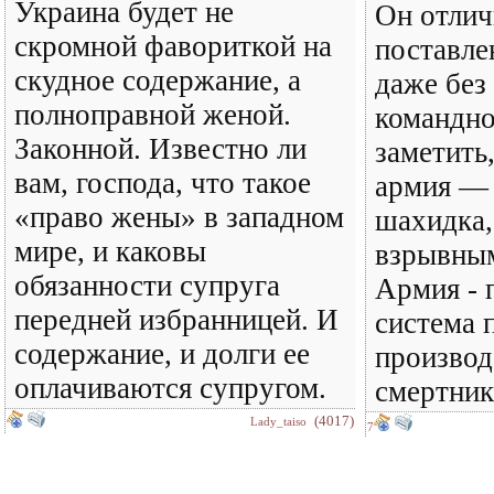
Украина будет не
Он отлич
скромной фавориткой на
поставле
скудное содержание, а
даже без
полноправной женой.
командно
Законной. Известно ли
заметить
вам, господа, что такое
армия — 
«право жены» в западном
шахидка,
мире, и каковы
взрывным
обязанности супруга
Армия - 
передней избранницей. И
система 
содержание, и долги ее
производ
оплачиваются супругом.
смертник
(4017)
Lady_taiso
7