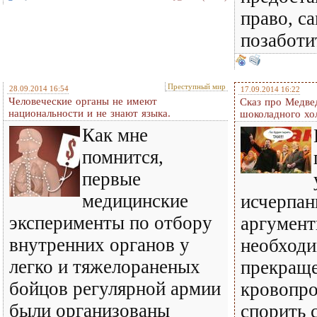
право, с
позаботит
Преступный мир
28.09.2014 16:54
17.09.2014 16:22
Человеческие органы не имеют
Сказ про Медве
национальности и не знают языка.
шоколадного хо
Как мне
помнится,
первые
медицинские
исчерпан
эксперименты по отбору
аргумент
внутренних органов у
необход
легко и тяжелораненых
прекращ
бойцов регулярной армии
кровопро
были организованы
спорить 