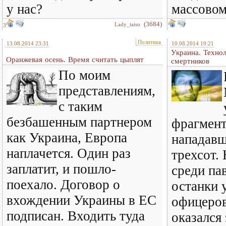
у нас?
массовом
(3684)
Lady_taiso
3
Политика
13.08.2014 23:31
10.08.2014 19:21
Украина. Технол
Оранжевая осень. Время считать цыплят
смертников
По моим
представлениям,
с таким
безбашенным партнером
фрагмент
как Украина, Европа
нападавш
наплачется. Один раз
трехсот.
заплатит, и пошло-
среди па
поехало. Договор о
останки 
вхождении Украины в ЕС
офицеров
подписан. Входить туда
оказался