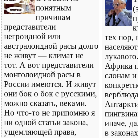
понятным
(
причинам
п
представители
к
негроидной или
тех пор, 
австралоидной расы долго
населяют
не живут — климат не
лукавого
тот. А вот представители
Африка 
монголоидной расы в
слонам и
России имеются. И живут
конкретн
они бок о бок с русскими,
верблюда
можно сказать, веками.
Антаркт
Но что-то не припомню я
пингвина
ни одной статьи закона,
иначе, д
ущемляющей права,
в законах