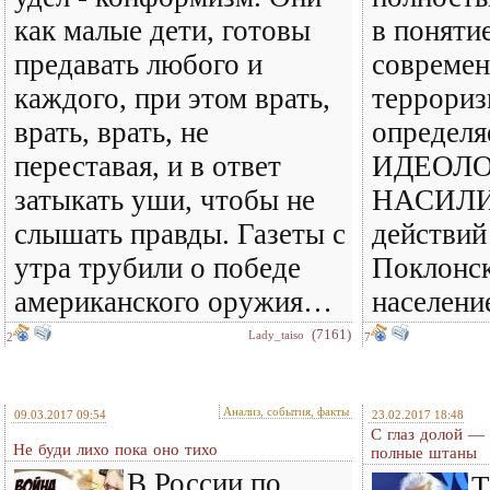
как малые дети, готовы
в поняти
предавать любого и
современ
каждого, при этом врать,
террори
врать, врать, не
определя
переставая, и в ответ
ИДЕОЛ
затыкать уши, чтобы не
НАСИЛИЯ
слышать правды. Газеты с
действий
утра трубили о победе
Поклонск
американского оружия…
населени
(7161)
Lady_taiso
2
7
Анализ, события, факты
09.03.2017 09:54
23.02.2017 18:48
С глаз долой — 
Не буди лихо пока оно тихо
полные штаны
В России по
Т