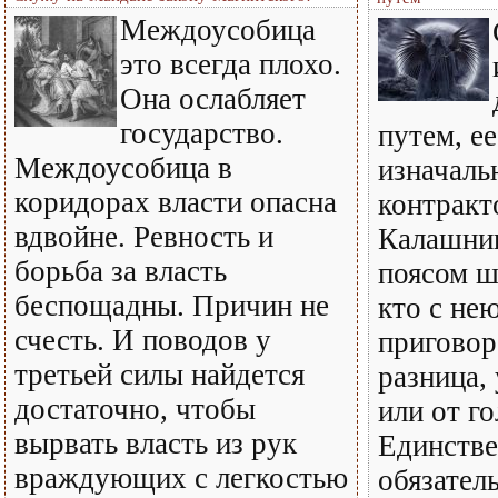
Междоусобица
это всегда плохо.
Она ослабляет
государство.
путем, е
Междоусобица в
изначаль
коридорах власти опасна
контракт
вдвойне. Ревность и
Калашни
борьба за власть
поясом ш
беспощадны. Причин не
кто с нею
счесть. И поводов у
приговор
третьей силы найдется
разница,
достаточно, чтобы
или от го
вырвать власть из рук
Единстве
враждующих с легкостью
обязател