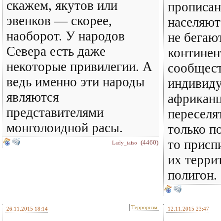
скажем, якутов или
прописан
эвенков — скорее,
населяют
наоборот. У народов
не бегаю
Севера есть даже
континен
некоторые привилегии. А
сообщес
ведь именно эти народы
индивид
являются
африканц
представителями
переселя
монголоидной расы.
только п
то присп
(4460)
Lady_taiso
их терри
полигон.
Терроризм
26.11.2015 18:14
12.11.2015 23:47