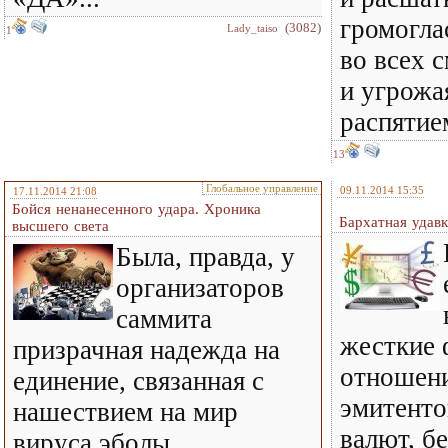
громогла
(3082)
Lady_taiso
1
во всех 
и угрож
распятие
13
Глобальное управление
09.11.2014 15:35
17.11.2014 21:08
Бойся ненанесенного удара. Хроника
Бархатная удав
высшего света
Была, правда, у
организаторов
саммита
жесткие 
призрачная надежда на
отношени
единение, связанная с
эмитенто
нашествием на мир
валют, б
вируса эболы.