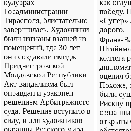
кулуарах
как оглу
Госадминистрации
победу. 
Тирасполя, блистательно
«Супер» 
завершилась. Художники
дорого.
были изгнаны взашей из
Франк-Ва
помещений, где 30 лет
Штайнмай
они создавали имидж
коллега 
Приднестровской
дипломат
Молдавской Республики.
оценил б
Акт вандализма был
Похоже, 
оправдан и узаконен
были су
решением Арбитражного
Рискну п
суда. Решение вступило в
связанны
силу, и для художников
открыты
окраины Русского мира
обстояте