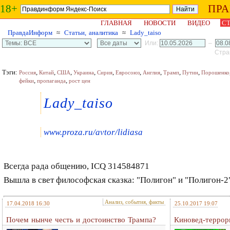
18+
ПР
ГЛАВНАЯ
НОВОСТИ
ВИДЕО
СТ
ПравдаИнформ
≈
Статьи, аналитика
≈
Lady_taiso
Или:
–
Стран
Тэги:
,
,
,
,
,
,
,
,
,
Россия
Китай
США
Украина
Сирия
Евросоюз
Англия
Трамп
Путин
Порошенко
,
,
фейки
пропаганда
рост цен
Lady_taiso
www.proza.ru/avtor/lidiasa
Всегда рада общению, ICQ 314584871
Вышла в свет философская сказка: "Полигон" и "Полигон-2
Анализ, события, факты
17.04.2018 16:30
25.10.2017 19:07
Почем нынче честь и достоинство Трампа?
Киновед-террор