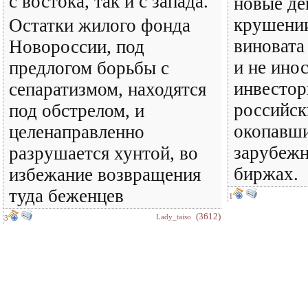
с востока, так и с запада.
новые де
крушени
Остатки жилого фонда
виновата
Новороссии, под
и не ино
предлогом борьбы с
инвестор
сепаратизмом, находятся
российск
под обстрелом, и
окопавши
целенаправленно
зарубеж
разрушается хунтой, во
биржах.
избежание возвращения
туда беженцев
1
(3612)
Lady_taiso
3