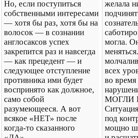
Но, если поступиться
желала н
собственными интересами
подчинят
— хотя бы раз, хотя бы на
сознател
волосок — в сознании
саботиров
англосаксов успех
могла. О
закрепится раз и навсегда
меняться
— как прецедент — и
молчали
следующее отступление
всех уро
противника ими будет
во время
воспринято как должное,
нарушен
само собой
МОГЛИ 
разумеющееся. А вот
Ситуация
всякое «НЕТ» после
под конт
когда-то сказанного
мощно ш
«ДА»...
и расшат