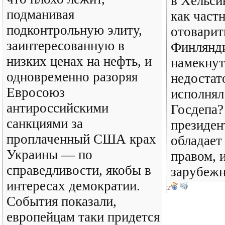
в Хельси
подманивая
как частн
подконтрольную элиту,
отоварит
заинтересованную в
Финлянд
низких ценах на нефть, и
намекнут
одновременно разоряя
недостат
Евросоюз
исполнял
антироссийскими
Госдепа?
санкциями за
президен
проплаченный США крах
обладает
Украины — по
правом, 
справедливости, якобы в
зарубежн
интересах демократии.
2
События показали,
европейцам таки придется