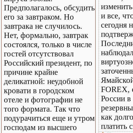
изменить
Предполагалось, обсудить
и все, ч
его за завтраком. Но
сегодня 
завтрака не случилось.
подтверж
Нет, формально, завтрак
Последни
состоялся, только в числе
наблюдал
гостей отсутствовал
виртуозн
Российский президент, по
заточенн
причине крайне
Ямайско
деликатной: неудобной
FOREX, с
кровати в городском
России в
отеле и фотографии не
резервны
того формата. Так что
как долг
подурачиться еще и утром
платить 
господам из высшего