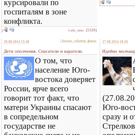
курсировали по
госпиталям в зоне
конфликта.
(5326)
Lady_taiso
2
Анализ, события, факты
29.08.2014 15:38
27.08.2014 18:29
Дети ополчения. Спасатели и каратели.
Идейно молчащ
О том, что
население Юго-
востока доверяет
России, ярче всего
говорит тот факт, что
(27.08.2
матери Украины спасают
Юго-вост
в сопредельном
сразу и 
государстве не
Стрелко