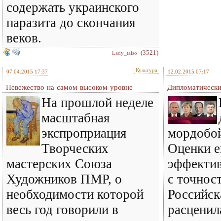
содержать украинского
паразита до скончания
веков.
(3521)
Lady_taiso
Культура
07.04.2015 17:37
12.02.2015 07:17
Невежество на самом высоком уровне
Дипломатически
На прошлой неделе
масштабная
экспроприация
мордобой
Творческих
Оценки е
мастерских Союза
эффектив
Художников ПМР, о
с точнос
необходимости которой
Российск
весь год говорили в
расценил