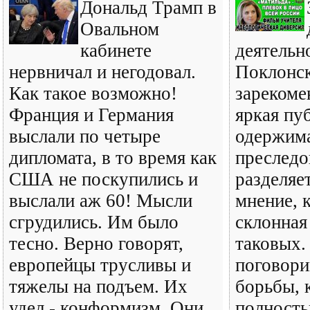
Дональд Трамп в
Овальном
кабинете
деятельн
нервничал и негодовал.
Поклонск
Как такое возможно!
зарекоме
Франция и Германия
яркая пу
выслали по четыре
одержим
дипломата, в то время как
преследо
США не поскупились и
разделяе
выслали аж 60! Мысли
мнение, 
сгрудились. Им было
склонная
тесно. Верно говорят,
таковых.
европейцы трусливы и
поговори
тяжелы на подъем. Их
борьбы, 
удел - конформизм. Они
полност