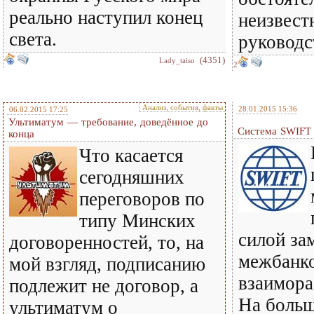
реально наступил конец
неизвес
света.
руководс
(4351)
Lady_taiso
2
Анализ, события, факты
28.01.2015 15:36
06.02.2015 17:25
Ультиматум — требование, доведённое до
Система SWIFT 
конца
Что касается
сегодняшних
переговоров по
типу Минских
силой за
договоренностей, то, на
межбанко
мой взгляд, подписанию
взаимора
подлежит не договор, а
На больш
ультиматум о