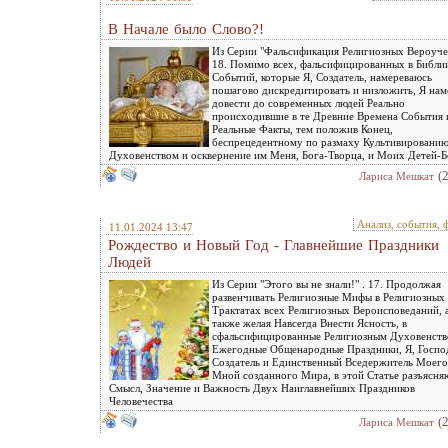
В Начале было Слово?!
Из Серии "Фальсификация Религиозных Вероуче
18. Помимо всех, фальсифицированных в Библи
Событий, которые Я, Создатель, намереваюсь
пошагово дискредитировать и низложить, Я нам
довести до современных людей Реально
происходившие в те Древние Времена События 
Реальные Факты, тем положив Конец,
беспрецедентному по размаху Культивировани
Духовенством и осквернение им Меня, Бога-Творца, и Моих Детей-Б
(
Лариса Мешкат
Анализ, события, 
11.01.2024 13:47
Рождество и Новый Год - Главнейшие Праздники
Людей
Из Серии "Этого вы не знали!" . 17. Продолжая
развенчивать Религиозные Мифы в Религиозных
Трактатах всех Религиозных Вероисповеданий, 
также желая Навсегда Внести Ясность, в
сфальсифицированные Религиозным Духовенств
Ежегодные Общенародные Праздники, Я, Госпо
Создатель и Единственный Вседержитель Моего
Мной созданного Мира, в этой Статье разъясня
Смысл, Значение и Важность Двух Наиглавнейших Праздников
Человечества
(
Лариса Мешкат