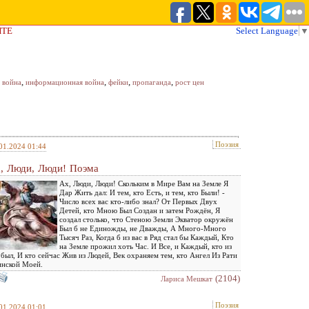
ЙТЕ
Select Language
▼
,
,
,
,
 война
информационная война
фейки
пропаганда
рост цен
Поэзия
01.2024 01:44
, Люди, Люди! Поэма
Ах, Люди, Люди! Скольким в Мире Вам на Земле Я
Дар Жить дал: И тем, кто Есть, и тем, кто Были! -
Число всех вас кто-либо знал? От Первых Двух
Детей, кто Мною Был Создан и затем Рождён, Я
создал столько, что Стеною Земли Экватор окружён
Был б не Единожды, не Дважды, А Много-Много
Тысяч Раз, Когда б из вас в Ряд стал бы Каждый, Кто
на Земле прожил хоть Час. И Все, и Каждый, кто из
 был, И кто сейчас Жив из Людей, Век охраняем тем, кто Ангел Из Рати
нской Моей.
(2104)
Лариса Мешкат
Поэзия
01.2024 01:01