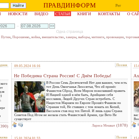
ПРАВДИНФОРМ
Рег
Я
НОВОСТИ
ВИДЕО
СТАТЬИ
КНИГИ
КОНТАКТЫ
О СА
–
Одна страница
,
,
,
,
,
,
,
,
,
Путин
Порошенко
война
вмешательство
хакеры
выборы
митинги
провокации
торговая
здник
Поэзия
09.05.2024 16:16
15.
Не Победима Страна Россия! С Днём Победы!
Ах
В России Семь Десятилетий Нет дня важнее, чем есть
ского
тот День Окончанья Лихолетья, Что ей принёс
ет
Фашистов Сброд, Всем Миром пожелавший править
для
И Нацией одной в нём быть, Арийцами себя
е)
восславив, Людей Других Стран истребить. С
,
Нацистов Маршем по Европе Прошёл Фашизм по
Странам той, Не ставших с тем ломать их Копий,
ере
Вассалом став под тех Пятой. И лишь одна Страна
Советов Под Игом не желала стать Фашистской Армии, где Вето Не
вас
и
существует
Вои
(1878)
Лариса Мешкат
1390)
казка
Поэзия
15.01.2024 01:33
15.