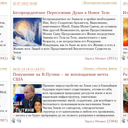
софия
Конспирология,мистика
02.07.2023 16:00
08.
Беспрецедентное Переселение Души в Новое Тело
Из
Беспрецедентное по Замыслу и крайне необходимое
тов,
Мне, Богу-Создателю-Архангелу, Выполнение,
 их
намеченного Мной, Плана Моим Сыном, не оставило
Мне другой Возможности, кроме Предоставления
х
Моему Сыну Продолжения его Жизни посредством
Замены его Тела на Тело, аналогичного с ним
 и
Возраста, а не посредством его Рождения
и и/
Младенцем, как то было во всех его Жизнях и есть в
Жизнях всех Людей и всех Представителей Биологических Существ на
эта
Земле
ни 
2042)
(3031)
Лариса Мешкат
оэзия
Анализ, события, факты
04.01.23 14:11
(14:57)
27.
Покушение на В.Путина – не воплощаемая мечта
Ра
США
ле
ога
Прежнее мироустройство на Земле уже в ближайшем
будущем перестанет существовать, отсеяв из себя,
 Мой,
всех продавцов природных ресурсов земли и всех
:
владельцев инфраструктур, изначально
предназначенных мной, создателем, для всеобщего и
бесплатного пользования всем населением Земли.
"
Чистка Земли от олигархов, олигархических
га, и
структур и от капитализма в любом его проявлении,
– начата и не будет прекращена до их полного разорения и низвержения.
от 
2987)
(3364)
Лариса Мешкат