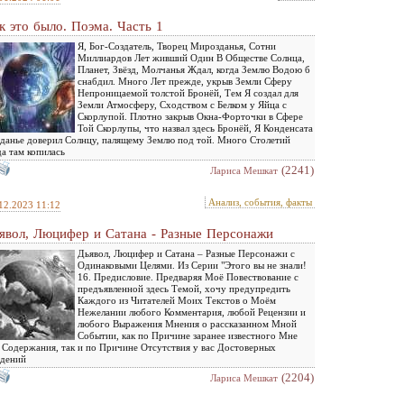
к это было. Поэма. Часть 1
Я, Бог-Создатель, Творец Мирозданья, Сотни
Миллиардов Лет живший Один В Обществе Солнца,
Планет, Звёзд, Молчанья Ждал, когда Землю Водою б
снабдил. Много Лет прежде, укрыв Земли Сферу
Непроницаемой толстой Бронёй, Тем Я создал для
Земли Атмосферу, Сходством с Белком у Яйца с
Скорлупой. Плотно закрыв Окна-Форточки в Сфере
Той Скорлупы, что назвал здесь Бронёй, Я Конденсата
данье доверил Солнцу, палящему Землю под той. Много Столетий
а там копилась
(2241)
Лариса Мешкат
Анализ, события, факты
12.2023 11:12
явол, Люцифер и Сатана - Разные Персонажи
Дьявол, Люцифер и Сатана – Разные Персонажи с
Одинаковыми Целями. Из Серии "Этого вы не знали!
16. Предисловие. Предваряя Моё Повествование с
предъявленной здесь Темой, хочу предупредить
Каждого из Читателей Моих Текстов о Моём
Нежелании любого Комментария, любой Рецензии и
любого Выражения Мнения о рассказанном Мной
Событии, как по Причине заранее известного Мне
 Содержания, так и по Причине Отсутствия у вас Достоверных
едений
(2204)
Лариса Мешкат