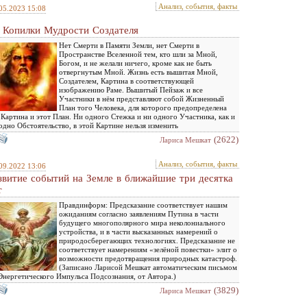
Анализ, события, факты
05.2023 15:08
 Копилки Мудрости Создателя
Нет Смерти в Памяти Земли, нет Смерти в
Пространстве Вселенной тем, кто шли за Мной,
Богом, и не желали ничего, кроме как не быть
отвергнутым Мной. Жизнь есть вышитая Мной,
Создателем, Картина в соответствующей
изображению Раме. Вышитый Пейзаж и все
Участники в нём представляют собой Жизненный
План того Человека, для которого предопределена
 Картина и этот План. Ни одного Стежка и ни одного Участника, как и
одно Обстоятельство, в этой Картине нельзя изменить
(2622)
Лариса Мешкат
Анализ, события, факты
09.2022 13:06
звитие событий на Земле в ближайшие три десятка
т
Правдинформ: Предсказание соответствует нашим
ожиданиям согласно заявлениям Путина в части
будущего многополярного мира неколониального
устройства, и в части высказанных намерений о
природосберегающих технологиях. Предсказание не
соответствует намерениям «зелёной повестки» элит о
возможности предотвращения природных катастроф.
(Записано Ларисой Мешкат автоматическим письмом
Энергетического Импульса Подсознания, от Автора.)
(3829)
Лариса Мешкат