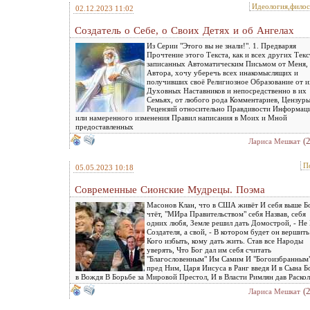
Идеология,фило
02.12.2023 11:02
Создатель о Себе, о Своих Детях и об Ангелах
Из Серии "Этого вы не знали!". 1. Предваряя
Прочтение этого Текста, как и всех других Текс
записанных Автоматическим Письмом от Меня,
Автора, хочу уберечь всех инакомыслящих и
получивших своё Религиозное Образование от и
Духовных Наставников и непосредственно в их
Семьях, от любого рода Комментариев, Цензуры
Рецензий относительно Правдивости Информаци
или намеренного изменения Правил написания в Моих и Мной
предоставленных
(
Лариса Мешкат
П
05.05.2023 10:18
Современные Сионские Мудрецы. Поэма
Масонов Клан, что в США живёт И себя выше Б
чтёт, "МИра Правительством" себя Назвав, себя
одних любя, Земле решил дать Домострой, - Не
Создателя, а свой, - В котором будет он вершить
Кого избыть, кому дать жить. Став все Народы
уверять, Что Бог дал им себя считать
"Благословенным" Им Самим И "Богоизбранным
пред Ним, Царя Иисуса в Ранг введя И в Сына Бо
в Вождя В Борьбе за Мировой Престол, И в Власти Римлян дав Раскол
(
Лариса Мешкат