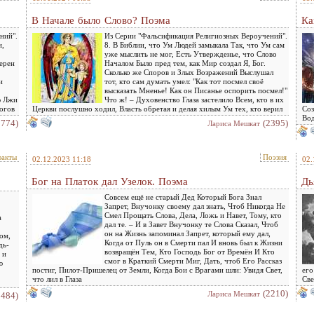
В Начале было Слово? Поэма
Ка
ний".
Из Серии "Фальсификация Религиозных Вероучений".
и,
8. В Библии, что Ум Людей замыкала Так, что Ум сам
уже мыслить не мог, Есть Утвержденье, что Слово
ерен
Началом Было пред тем, как Мир создал Я, Бог.
Сколько же Споров и Злых Возражений Выслушал
и
тот, кто сам думать умел: "Как тот посмел своё
высказать Мненье! Как он Писанье оспорить посмел!"
ю Лжи
Что ж! – Духовенство Глаза застелило Всем, кто в их
огов
Церкви послушно ходил, Власть обретая и делая хилым Ум тех, кто верил
Соз
Вод
2774)
(2395)
Лариса Мешкат
факты
Поэзия
02.12.2023 11:18
02.
Бог на Платок дал Узелок. Поэма
Дь
Совсем ещё не старый Дед Который Бога Знал
Запрет, Внучонку своему дал знать, Чтоб Никогда Не
Смел Прощать Слова, Дела, Ложь и Навет, Тому, кто
а
дал те. – И в Завет Внучонку те Слова Сказал, Чтоб
он на Жизнь запоминал Запрет, который ему дал,
ом,
Когда от Пуль он в Смерти пал И вновь был к Жизни
дь-
возвращён Тем, Кто Господь Бог от Времён И Кто
 и
смог в Краткий Смерти Миг, Дать, чтоб Его Рассказ
ю
постиг, Пилот-Пришелец от Земли, Когда Бои с Врагами шли: Увидя Свет,
его
что лил в Глаза
Св
(2210)
Лариса Мешкат
2484)