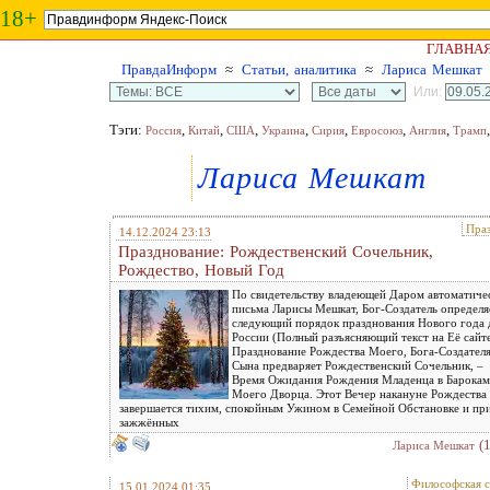
18+
ГЛАВНА
ПравдаИнформ
≈
Статьи, аналитика
≈
Лариса Мешкат
Или:
Тэги:
,
,
,
,
,
,
,
Россия
Китай
США
Украина
Сирия
Евросоюз
Англия
Трамп
Лариса Мешкат
Пра
14.12.2024 23:13
Празднование: Рождественский Сочельник,
Рождество, Новый Год
По свидетельству владеющей Даром автоматиче
письма Ларисы Мешкат, Бог-Создатель определя
следующий порядок празднования Нового года 
России (Полный разъясняющий текст на Её сайт
Празднование Рождества Моего, Бога-Создателя
Сына предваряет Рождественский Сочельник, –
Время Ожидания Рождения Младенца в Барокам
Моего Дворца. Этот Вечер накануне Рождества
завершается тихим, спокойным Ужином в Семейной Обстановке и пр
зажжённых
(
Лариса Мешкат
Философская с
15.01.2024 01:35