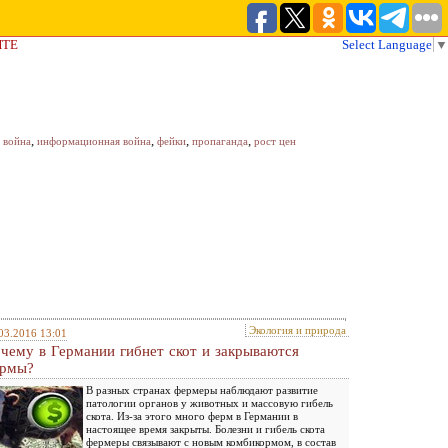
ЙТЕ
Select Language
▼
,
,
,
,
 война
информационная война
фейки
пропаганда
рост цен
Экология и природа
03.2016 13:01
чему в Германии гибнет скот и закрываются
рмы?
В разных странах фермеры наблюдают развитие
патологии органов у животных и массовую гибель
скота. Из-за этого много ферм в Германии в
настоящее время закрыты. Болезни и гибель скота
фермеры связывают с новым комбикормом, в состав