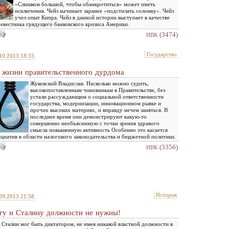
«Слишком большой, чтобы обанкротиться» может иметь
исключения. Чейз начинает заранее «подстилать соломку». Чейз
учел опыт Кипра. Чейз в данной истории выступает в качестве
евестника грядущего банковского кризиса Америки.
(3474)
ИВК
Государство
10.2013 18:33
 жизни правительственного дурдома
Жуковский Владислав. Насколько можно судить,
высокопоставленным чиновникам в Правительстве, без
устали рассуждающим о социальной ответственности
государства, модернизации, инновационном рывке и
прочих высоких материях, и вправду нечем заняться. В
последнее время они демонстрируют какую-то
совершенно необъяснимую с точки зрения здравого
смысла повышенную активность Особенно это касается
циатив в области налогового законодательства и бюджетной политики.
(3356)
ИВК
История
09.2013 21:58
гу и Сталину должности не нужны!
 Сталин мог быть диктатором, не имея никакой властной должности в