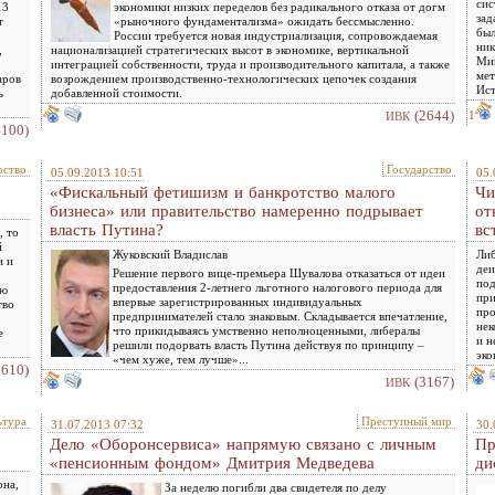
сис
13
экономики низких переделов без радикального отказа от догм
зад
т
«рыночного фундаментализма» ожидать бессмысленно.
был
России требуется новая индустриализация, сопровождаемая
ник
,
национализацией стратегических высот в экономике, вертикальной
Мин
интеграцией собственности, труда и производительного капитала, а также
мет
аров
возрождением производственно-технологических цепочек создания
Ист
ь
добавленной стоимости.
(2644)
1
ИВК
4100)
рство
Государство
05.09.2013 10:51
05.
«Фискальный фетишизм и банкротство малого
Чи
бизнеса» или правительство намеренно подрывает
от
власть Путина?
вс
, то
й
Жуковский Владислав
Либ
и и
деи
Решение первого вице-премьера Шувалова отказаться от идеи
под
предоставления 2-летнего льготного налогового периода для
ую
при
впервые зарегистрированных индивидуальных
тво
про
предпринимателей стало знаковым. Складывается впечатление,
нек
что прикидываясь умственно неполноценными, либералы
е
и н
решили подорвать власть Путина действуя по принципу –
эко
«чем хуже, тем лучше»...
2610)
(3167)
ИВК
ьтура
Преступный мир
31.07.2013 07:32
30.
Дело «Оборонсервиса» напрямую связано с личным
Пр
«пенсионным фондом» Дмитрия Медведева
ди
она,
За неделю погибли два свидетеля по делу