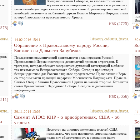
Всеправославным Собором, то глобалистические и
ечь
экуменические тенденции продолжат свое развитие с
целью всеобщего «движения к единству» в новой, ранее еще не известной
всеобщей системе – в глобальной церкви Нового Мирового Порядка, глава
пок
которой воссядет на престоле вместо Христа.
Виз
(4725)
ИВК
5878)
1
факты
Анализ, события, факты
14.02.2016 15:11
30.
Обращение к Православному народу России,
Ко
Ближнего и Дальнего Зарубежья
ко
троль
Последствия экуменической деятельности ряда иерархов Русской
Православной Церкви последних десятилетий привели к трагедии. К
трагедии, которая обещает завершиться духовной катастрофой в облике
ика
так называемого Всеправославного Собора. Сегодня происходит
беспрецедентное для России открытое предательство Православной Веры
со стороны части правящей иерархии Московского Патриархата. Правила
еме
Святых Отец и Каноны Православной Церкви на нашей стороне. Готовится
созыв Православного Народного Собора. Следите за дальнейшей
информацией.
мне
(5656)
ИВК
8
5511)
рство
Анализ, события, факты
30.11.2014 13:06
07.
Саммит АТЭС: КНР - о приобретениях, США - об
и
Бо
угрозах
Несмотря на упорное нежелание властей США
признавать, что мир изменился, американская пресса
кие
подводит общественность к осознанию факта