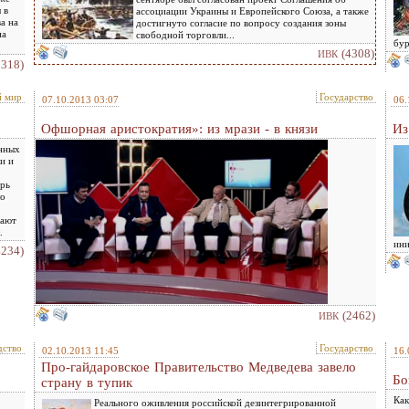
 в
ассоциации Украины и Европейского Союза, а также
а на
достигнуто согласие по вопросу создания зоны
на
свободной торговли...
бур
(4308)
ИВК
3318)
й мир
Государство
07.10.2013 03:07
06.
Офшорная аристократия»: из мрази - в князи
Из
ённых
и и
ерь
ло
вают
.
ини
4234)
(2462)
ИВК
дство
Государство
02.10.2013 11:45
16.
Про-гайдаровское Правительство Медведева завело
Бо
страну в тупик
Как
Реального оживления российской дезинтегрированной