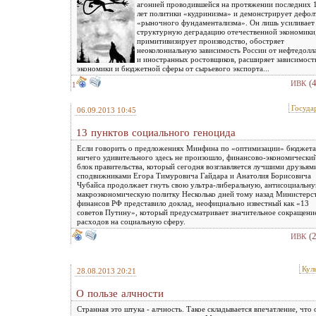
агонией проводившейся на протяжении последних 
лет политики «кудринизма» и демонстрирует дефол
«рыночного фундаментализма». Он лишь усиливает
структурную деградацию отечественной экономики
примитивизирует производство, обостряет
неоколониальную зависимость России от нефтедолл
и иностранных ростовщиков, расширяет зависимост
экономики и бюджетной сферы от сырьевого экспорта...
(
ИВК
1
Госуда
06.09.2013 10:45
13 пунктов социального геноцида
Если говорить о предложениях Минфина по «оптимизации» бюджета
ничего удивительного здесь не произошло, финансово-экономически
блок правительства, который сегодня возглавляется лучшими друзьям
сподвижниками Егора Тимуровича Гайдара и Анатолия Борисовича
Чубайса продолжает гнуть свою ультра-либеральную, антисоциальн
макроэкономическую политку Несколько дней тому назад Министерс
финансов РФ представило доклад, неофициально известный как «13
советов Путину», который предусматривает значительное сокращени
расходов на социальную сферу.
(
ИВК
Кул
28.08.2013 20:21
О пользе алчности
Странная это штука - алчность. Такое складывается впечатление, что 