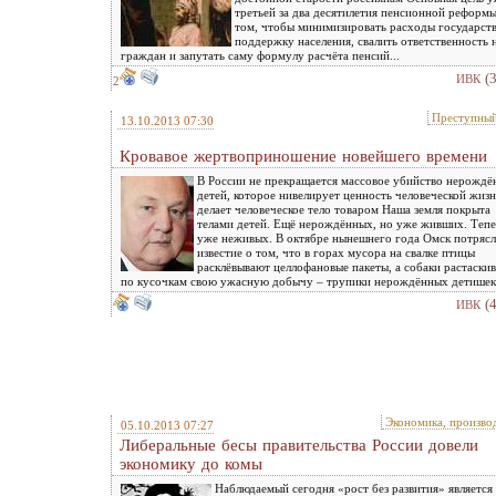
третьей за два десятилетия пенсионной реформы
том, чтобы минимизировать расходы государств
поддержку населения, свалить ответственность 
граждан и запутать саму формулу расчёта пенсий...
(
ИВК
2
Преступны
13.10.2013 07:30
Кровавое жертвоприношение новейшего времени
В России не прекращается массовое убийство нерожд
детей, которое нивелирует ценность человеческой жизн
делает человеческое тело товаром Наша земля покрыта
телами детей. Ещё нерождённых, но уже живших. Теп
уже неживых. В октябре нынешнего года Омск потряс
известие о том, что в горах мусора на свалке птицы
расклёвывают целлофановые пакеты, а собаки растаски
по кусочкам свою ужасную добычу – трупики нерождённых детишек
(
ИВК
Экономика, произво
05.10.2013 07:27
Либеральные бесы правительства России довели
экономику до комы
Наблюдаемый сегодня «рост без развития» является