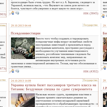
происходящее было очень трудно. Но вот и у А. Баранова, следящего за
выв
вое
Украиной, возникла мысль, «что Янукович на самом деле ничего не
по 
боится, чувствует себя уверенно и ведет какую-то свою игру».
кру
мне
(3845)
ИВК
3903)
1
Государство
тика
29.10.2013 04:44
29.
Псевдоинвестиции
Би
Вместо того чтобы создавать и тиражировать
псевдонаучные мифы вокруг волшебных свойств
ия в
иностранных инвестиций и преклоняться перед
нег.
иностранным капиталом, пространно рассуждая о
о
необходимости улучшения инвестиционного
климата, российским чиновникам следовало бы
ровой
реализовать комплекс мер, направленных на
. Нам
активизацию внутренних источников роста
экономики и инвестиционной активности. Тесная, научно обоснованная и
био
грамотная увязка...
3673)
1
(4302)
ИВК
2
рство
Государство
20.
24.10.2013 14:09
Украина купила билет пассажиров третьего класса на
J.
Титаник: Бездумная спешка по сдаче суверенитета
Насколько можно судить, правящими властями в
ектов
Украине принято окончательное решение на
т
уничтожение остатков несырьевой наукоёмкой
промышленности и обрабатывающих производств – в
уже
сентябре был согласован проект Соглашения об