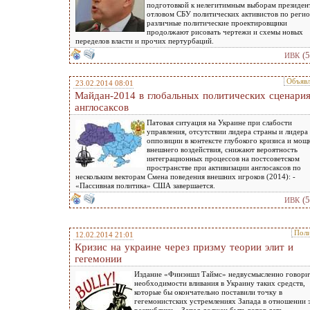
подготовкой к нелегитимным выборам президен
отловом СБУ политических активистов по регио
различные политические проектировщики
продолжают рисовать чертежи и схемы новых
переделов власти и прочих пертурбаций.
(
ИВК
Объяв
23.02.2014 08:01
Майдан-2014 в глобальных политических сценари
англосаксов
Патовая ситуация на Украине при слабости
управления, отсутствии лидера страны и лидера
оппозиции в контексте глубокого кризиса и мощ
внешнего воздействия, снижают вероятность
интеграционных процессов на постсоветском
пространстве при активизации англосаксов по
нескольким векторам Смена поведения внешних игроков (2014): -
«Пассивная политика» США завершается.
(
ИВК
Поли
12.02.2014 21:01
Кризис на украине через призму теории элит и
гегемонии
Издание «Финэншл Таймс» недвусмысленно говори
необходимости вливания в Украину таких средств,
которые бы окончательно поставили точку в
гегемонистских устремлениях Запада в отношении 