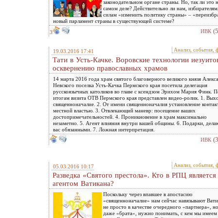
законодательном органе страны. Но, так ли это 
самом деле? Действительно ли нам, избирателям
силам «изменить политику страны» – «переизбр
новый парламент страны в существующей системе?
(
ИВК
3
Анализ, события, 
19.03.2016 17:41
Тати в Усть-Качке. Воровские технологии иезуито
осквернению православных храмов
14 марта 2016 года храм святого благоверного великого князя Алекс
Невского поселка Усть-Качка Пермского края посетила делегация
русскоязычных католиков во главе с ксендзом Эрихом Мария Финк. П
итогам визита ОТВ Пермского края представлен видео-ролик. 1. Вых
священноначалие. 2. От имени священноначалия установление контак
местной властью. 3. Отвлекающий маневр: посещение ваших
достопримечательностей. 4. Проникновение в храм максимально
незаметно. 5. Агент влияния внутри вашей общины. 6. Подарки, дел
вас обязанными. 7. Ложная интерпретация.
(
ИВК
Анализ, события, 
05.03.2016 10:17
Разведка «Святого престола». Кто в РПЦ является
агентом Ватикана?
Поскольку через впавшее в апостасию
«священноначалие» нам сейчас навязывают Вати
не просто в качестве очередного «партнера», н
даже «брата», нужно понимать, с кем мы имеем