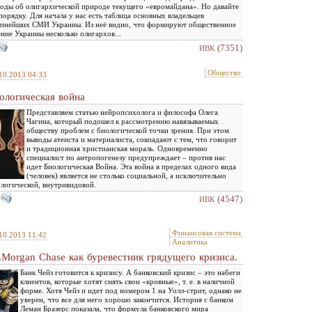
оды об олигархической природе текущего «евромайдана». Но давайте
порядку. Для начала у нас есть таблица основных владельцев
пнейших СМИ Украины. Из неё видно, что формируют общественное
ние Украины несколько олигархов...
(7351)
ИВК
Общество
10.2013 04:33
ологическая война
Представляем статью нейропсихолога и философа Олега
Чагина, который подошел к рассмотрению навязываемых
обществу проблем с биологической точки зрения. При этом
выводы атеиста и материалиста, совпадают с тем, что говорит
и традиционная христианская мораль. Одновременно
специалист по антропогенезу предупреждает – против нас
идет Биологическая Война. Эта война в пределах одного вида
(человек) является не столько социальной, а исключительно
логической, внутривидовой.
(4547)
ИВК
Финансовая система
10.2013 11:42
Аналитика
P.Morgan Chase как буревестник грядущего кризиса.
Банк Чейз готовится к кризису. А банковский кризис – это набеги
клиентов, которые хотят снять свои «кровные», т. е. в наличной
форме. Хотя Чейз и идет под номером 1 на Уолл-стрит, однако не
уверен, что все для него хорошо закончится. История с банком
Леман Бразерс показала, что формула банковского мира