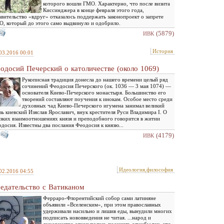
которого вошли ГМО. Характерно, что после визита
Киссинджера в конце февраля этого года,
вительство «вдруг» отказалось поддержать законопроект о запрете
, который до этого само выдвинуло и одобрило.
(5879)
ИВК
История
03.2016 00:01
одосий Печерский о католичестве (около 1069)
Рукописная традиция донесла до нашего времени целый ряд
сочинений Феодосия Печерского (ок. 1036 — 3 мая 1074) —
основателя Киево-Печерского монастыря. Большинство его
творений составляют поучения к инокам. Особое место среди
духовных чад Киево-Печерского игумена занимал великий
зь киевский Изяслав Ярославич, внук крестителя Руси Владимира I. О
зких взаимоотношениях князя и преподобного говорится в житии
досия. Известны два послания Феодосия к князю...
(4179)
ИВК
Идеология,философия
02.2016 04:55
едательство с Ватиканом
Ферраро-Флорентийский собор сами латиняне
объявили «Вселенским», при этом православных
удерживали насильно и лишив еды, вынудили многих
подписать нововведения не читая. ...народ и