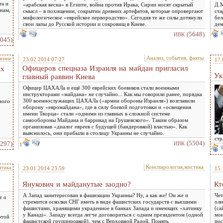
та и
«арабская весна» в Египте, война против Ирака, Сирии носят скрытый
Д.М
нам,
смысл – в похищении, сокрытии древних артефатов, которые опровергают
ста
мифологическое «еврейское первородство». Сегодня те же силы дотянули
бел
свои лапы до Русской истории и сокровищ в Киеве.
дем
(5648)
ИВК
5045)
Анализ, события, факты
ление
23.02.2014 07:27
17.
Офицеров спецназа Израиля на майдан пригласил
ях
Ук
главный раввин Киева
Офицер ЦАХАЛа и ещё 300 еврейских боевиков стали военными
инструкторами «майдана» не случайно... Как мы говорили ранее, порядка
300 военнослужащих ЦАХАЛа («армии обороны Израиля») возглавили
ного
оборону «евромайдана», где в силу боевой подготовки и «освещения
имени Творца» стали «одними из главных в сложной системе
самообороны Майдана и баррикад на Грушевского». Таким образом
организовав «диалог евреев c будущей (бандеровкой) властью». Как
выяснилось, они прибыли в столицу Украины не случайно.
стр
(5504)
5297)
ИВК
1
Конспирология,мистика
тика
23.01.2014 23:59
15.
Янукович и майданутые заодно?
Кт
А Запад заинтересован в фашизации Украины? Ну, а как же! Он же и
Чет
т о
стремится осколки СНГ иметь в виде фашистских государств с высшими
оли
фашистами, хранящими украденное в банках Запада и имеющих «хатинку
(са
у Канадi». Западу всегда легче договориться с одним президентом (одной
мон
этой
фашистской группировкой), чем с Верховной Радой. Понять
пос