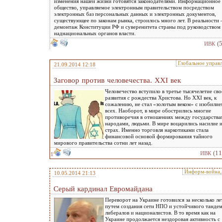
изменения нашей жизни готовятся законодателями. Информационное
общество, управляемое электронным правительством посредством
электронных баз персональных данных и электронных документов,
существующее по законам рынка, строилось много лет. В реальности 
демонтаж Конституции РФ и суверенитета страны под руководством
наднациональных органов власти.
(
ИВК
Глобальное управ
21.09.2014 12:18
Заговор против человечества. XXI век
Человечество вступило в третье тысячелетие сво
развития с рождества Христова. Но ХХI век, к
сожалению, не стал «золотым веком» с изобилие
всех. Наоборот, в мире обострились многие
противоречия в отношениях между государства
народами, людьми. В мире воцарились насилие 
страх. Именно торговля наркотиками стала
финансовой основой формирования тайного
мирового правительства сотни лет назад.
(1
ИВК
1
Информ-война,
10.05.2014 21:13
Cерый кардинал Евромайдана
Переворот на Украине готовился за несколько ле
путем создания сети НПО и устойчивого танде
либералов и националистов. В то время как на
Украине продолжается нездоровая активность с