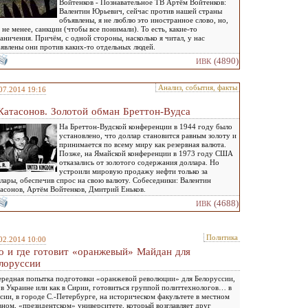
Войтенков - Познавательное ТВ Артём Войтенков:
Валентин Юрьевич, сейчас против нашей страны
объявлены, я не люблю это иностранное слово, но,
 не менее, санкции (чтобы все понимали). То есть, какие-то
аничения. Причём, с одной стороны, насколько я читал, у нас
явлены они против каких-то отдельных людей.
(4890)
ИВК
Анализ, события, факты
07.2014 19:16
Катасонов. Золотой обман Бреттон-Вудса
На Бреттон-Вудской конференции в 1944 году было
установлено, что доллар становится равным золоту и
принимается по всему миру как резервная валюта.
Позже, на Ямайской конференции в 1973 году США
отказались от золотого содержания доллара. Но
устроили мировую продажу нефти только за
лары, обеспечив спрос на свою валюту. Собеседники: Валентин
асонов, Артём Войтенков, Дмитрий Еньков.
(4688)
ИВК
Политика
02.2014 10:00
о и где готовит «оранжевый» Майдан для
лоруссии
редная попытка подготовки «оранжевой революции» для Белоруссии,
 в Украине или как в Сирии, готовиться группой политтехнологов… в
сии, в городе С.-Петербурге, на историческом факультете в местном
вном, «президентском» университете, который возглавляет друг