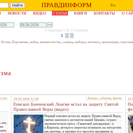
ПРАВДИНФОРМ
Рег
Я
НОВОСТИ
ВИДЕО
СТАТЬИ
КНИГИ
КОНТАКТЫ
О СА
–
Страница 1 из 3 страниц.
1
2
3
,
,
,
,
,
,
,
,
,
Путин
Порошенко
война
вмешательство
хакеры
выборы
митинги
провокации
торговая
изма
оссии
Анализ, события, факты
29.03.2016 12:20
22.
Епископ Банченский Лонгин встал на защиту Святой
По
Православной Веры (видео)
фе
Первый епископ встал на защиту Православной Веры,
святых канонов и догматов нашей Церкви, осудил
 нас,
экуменическую ересь «Гаванской декларации» и
нно
п.Кирилла, которого перестал поминать на литургиях
ысшем
как еретика, и призвал его просить прощения за