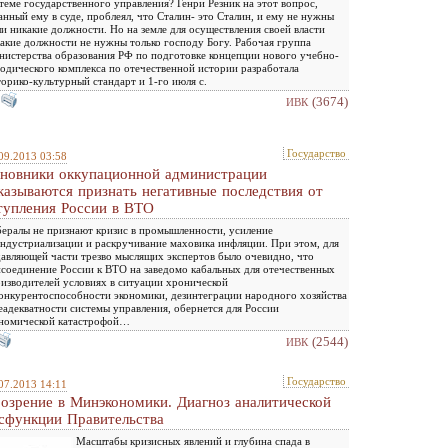
теме государственного управления? Генри Резник на этот вопрос,
анный ему в суде, проблеял, что Сталин- это Сталин, и ему не нужны
и никакие должности. Но на земле для осуществления своей власти
акие должности не нужны только господу Богу. Рабочая группа
истерства образования РФ по подготовке концепции нового учебно-
одического комплекса по отечественной истории разработала
орико-культурный стандарт и 1-го июля с.
(3674)
ИВК
Государство
09.2013 03:58
новники оккупационной администрации
казываются признать негативные последствия от
тупления России в ВТО
ералы не признают кризис в промышленности, усиление
ндустриализации и раскручивание маховика инфляции. При этом, для
авляющей части трезво мыслящих экспертов было очевидно, что
соединение России к ВТО на заведомо кабальных для отечественных
изводителей условиях в ситуации хронической
онкурентоспособности экономики, дезинтеграции народного хозяйства
еадекватности системы управления, обернется для России
номической катастрофой…
(2544)
ИВК
Государство
07.2013 14:11
озрение в Минэкономики. Диагноз аналитической
сфункции Правительства
Масштабы кризисных явлений и глубина спада в