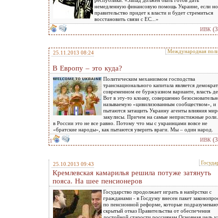
республики. «Запад должен быть готов дать
немедленную финансовую помощь Украине, если но
правительство придет к власти и будет стремиться
восстановить связи с ЕС...»
(
ИВК
Международная поли
25.11.2013 08:24
В Европу – это куда?
Политическим механизмом господства
транснационального капитала является демократ
современном ее буржуазном варианте, власть де
Вот в эту-то клоаку, совершенно безосновательн
называемую «цивилизованным сообществом», и
пытаются затащить Украину агенты влияния ми
закулисы. Причем на самые непристижные роли
в России это не все равно. Потому что мы с украинцами вовсе не
«братские народы», как пытаются уверить враги. Мы – один народ.
(
ИВК
1
Госуда
25.10.2013 09:43
Кремлевская камарилья решила потуже затянуть
пояса. На шее пенсионеров
Государство продолжает играть в напёрстки с
гражданами - в Госдуму внесен пакет законопро
по пенсионной реформе, которые подразумеваю
скрытый отказ Правительства от обеспечения
достойной старости россиянам Основная цель 