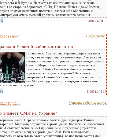
едведева и В.Путина. Несмотря на все эти антилукашенковские
рания со стороны Евросоюза, США, Польши, Литвы и даже России,
орусы не дают различным политтехнологам себя оболванить и
онстрируют очень высокий уровень коллективного сознания...
(4701)
ИВК
Государство
02.2014 04:29
раина в Великой войне континентов
Политический кризис на Украине разразился из-за
того, что ее территория является одной из важных
геополитических зон противостояния между силами
Суши и Моря. Если Боливии удалось выиграть
тактический бой в Великой войне континентов,
удастся ли это сделать Украине? Дождемся
завершения Олимпийских игр в Сочи и посмотрим,
как Москва будет наводить порядок в зоне своих
атегических интересов...
(3411)
ИВК
Анализ, события, факты
12.2013 12:38
о владеет СМИ на Украине?
верикова Ольга. Перепечатываем Александра Роджерса "Войны
гархов-2. Медиа-пространство евромайдана". Коллеги из Севастополя
йт «Севастопольское вече») прислали мне интересные результаты
иторинга освещающих евромайдан СМИ. Если внимательно
мотреть на результаты этого мониторинга, то подтверждаются мои