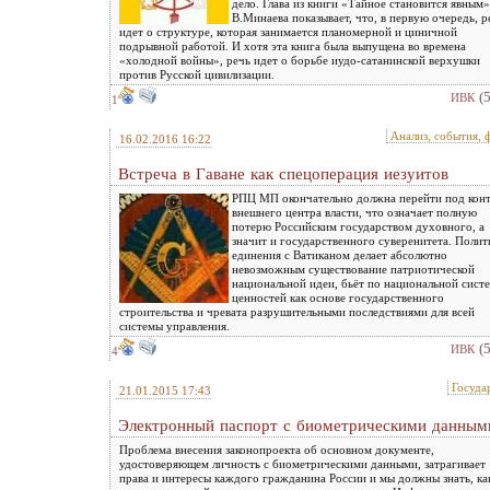
дело. Глава из книги «Тайное становится явным»
В.Минаева показывает, что, в первую очередь, р
идет о структуре, которая занимается планомерной и циничной
подрывной работой. И хотя эта книга была выпущена во времена
«холодной войны», речь идет о борьбе иудо-сатанинской верхушки
против Русской цивилизации.
(
ИВК
1
Анализ, события, 
16.02.2016 16:22
Встреча в Гаване как спецоперация иезуитов
РПЦ МП окончательно должна перейти под кон
внешнего центра власти, что означает полную
потерю Российским государством духовного, а
значит и государственного суверенитета. Полит
единения с Ватиканом делает абсолютно
невозможным существование патриотической
национальной идеи, бьёт по национальной сист
ценностей как основе государственного
строительства и чревата разрушительными последствиями для всей
системы управления.
(
ИВК
4
Госуда
21.01.2015 17:43
Электронный паспорт с биометрическими данным
Проблема внесения законопроекта об основном документе,
удостоверяющем личность с биометрическими данными, затрагивает
права и интересы каждого гражданина России и мы должны знать, ка