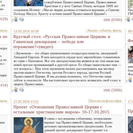
на
оскорбление Православной Церкви, Православных
, по
Христиан и у всех Святых Отцов, которые 1000 лет
ав»
сохраняли Истину: «Мы не людям должны оставаться верными, а Самому
Пра
Господу Иисусу Христу и истине нашей Православной Церкви!»
ГМО
5629)
(6500)
ИВК
3
факты
Анализ, события, факты
13.03.2016 10:59
08.
в по
Круглый стол: «Русская Православная Церковь и
Фе
Гаванская декларация – победа или
поражение?»(видео)
андра
«Экуменизм – это общее наименование псевдохристианств, лжецерквей
о
Западной Европы. В нем находится сердце всех европейских гуманизмов
од на
во главе с Папизмом. Все эти лжехристианства являются ни чем иным как
та с
некой ересью примыкающей к другой ереси. Ее общее евангельское имя —
кня
это всеересь». При этом экуменизм можно рассматривать как заговор
бли
против нашего Отечества, против Русского народа, против Русской
Фео
ающие
Православной Церкви. И мы должны понимать, что Отечество наше
сейчас в опасности. Мы настоятельно просим всех возвысить свой голос в
1
защиту Православия...
3434)
(5090)
ИВК
1
факты
Идеология,философия
21.02.2016 13:52
17.
Проект «Отношения Православной Церкви с
Пр
остальным христианским миром» 10-17.10.2015
В связи с последними событиями, потрясшими
кан
верных чад Православной Церкви, необходимо
о
детально проанализировать предпосылки. Если
данный проект декларации будет принят т.н.