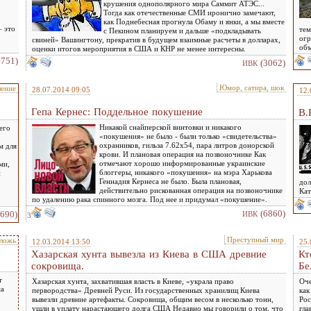
крушения однополярного мира Саммит АТЭС...
Тогда как отечественные СМИ иронично замечают,
как Поднебесная прогнула Обаму и янки, а мы вместе
– это
тем
с Пекином планируем и дальше «подкладывать
огр
свиней» Вашингтону, прекратив в будущем взаимные расчеты в долларах,
объ
оценки итогов мероприятия в США и КНР не менее интересны.
5751)
(3062)
ИВК
Юмор, сатира, шок
ление
28.07.2014 09:05
12.
Гепа Кернес: Поддельное покушение
В.
Никакой снайперской винтовки и никакого
его
«покушения» не было - были только «свидетельства»
охранников, гильза 7.62х54, пара литров донорской
м для
крови. И плановая операция на позвоночнике Как
отмечают хорошо информированные украинские
ми,
блоггеры, никакого «покушения» на мэра Харькова
и
Геннадия Кернеса не было. Была плановая,
дол
действительно рискованная операция на позвоночнике
Кат
по удалению рака спинного мозга. Под нее и придумал «покушение».
(6860)
1690)
ИВК
3
Преступный мир
ложь
12.03.2014 13:50
25.
Хазарская хунта вывезла из Киева в США древние
Кт
сокровища.
Бе
т
Хазарская хунта, захватившая власть в Киеве, «украла право
Оче
ма
первородства» Древней Руси. Из государственных хранилищ Киева
как
вывезли древние артефакты. Сокровища, общим весом в несколько тонн,
Рос
ушли в уплату нарастающего долга США Недавно мы говорили о том, что
гла