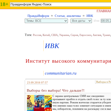
18+
ГЛАВНА
ПравдаИнформ
≈
Статьи, аналитика
≈
ИВК
Или:
Тэги:
,
,
,
,
,
,
,
Россия
Китай
США
Украина
Сирия
Евросоюз
Англия
Трамп
ИВК
Институт высокого коммунитар
communitarian.ru
Выборы в Р
23.09.2016 07:57
Выборы без выбора! Что дальше?!
С экрана центральных СМИ нас ежедневно
призывают прийти и отдать свой голос за ту или
иную партию. Режим всячески старается убедить
что именно наш голос изменит ситуацию и име
мы, избиратели, повлияем на раскладку сил в в