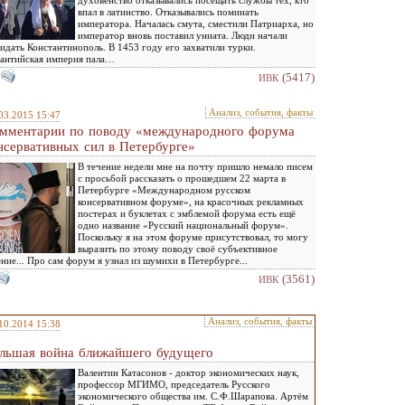
духовенство отказывались посещать службы тех, кто
впал в латинство. Отказывались поминать
императора. Началась смута, сместили Патриарха, но
император вновь поставил униата. Люди начали
идать Константинополь. В 1453 году его захватили турки.
антийская империя пала…
(5417)
ИВК
Анализ, события, факты
03.2015 15:47
мментарии по поводу «международного форума
нсервативных сил в Петербурге»
В течение недели мне на почту пришло немало писем
с просьбой рассказать о прошедшем 22 марта в
Петербурге «Международном русском
консервативном форуме», на красочных рекламных
постерах и буклетах с эмблемой форума есть ещё
одно название «Русский национальный форум».
Поскольку я на этом форуме присутствовал, то могу
выразить по этому поводу своё субъективное
ние... Про сам форум я узнал из шумихи в Петербурге...
(3561)
ИВК
Анализ, события, факты
10.2014 15:38
льшая война ближайшего будущего
Валентин Катасонов - доктор экономических наук,
профессор МГИМО, председатель Русского
экономического общества им. С.Ф.Шарапова. Артём