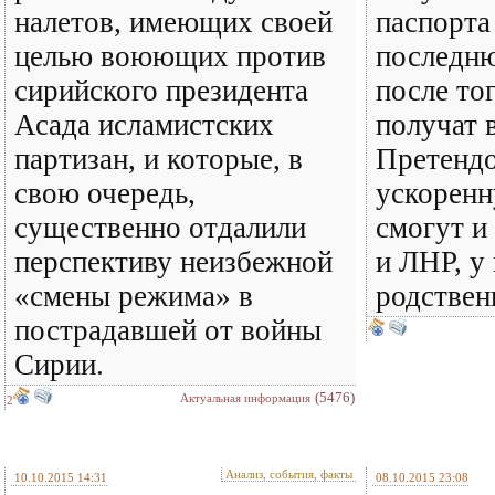
налетов, имеющих своей
паспорта
целью воюющих против
последню
сирийского президента
после тог
Асада исламистских
получат 
партизан, и которые, в
Претендо
свою очередь,
ускорен
существенно отдалили
смогут и
перспективу неизбежной
и ЛНР, у 
«смены режима» в
родствен
пострадавшей от войны
Сирии.
(5476)
Актуальная информация
2
Анализ, события, факты
10.10.2015 14:31
08.10.2015 23:08