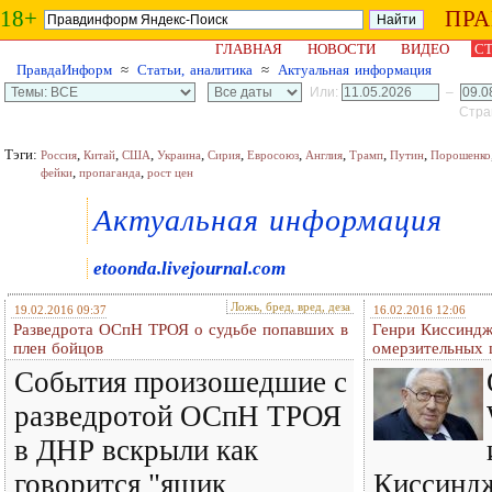
18+
ПР
ГЛАВНАЯ
НОВОСТИ
ВИДЕО
СТ
ПравдаИнформ
≈
Статьи, аналитика
≈
Актуальная информация
Или:
–
Стран
Тэги:
,
,
,
,
,
,
,
,
,
Россия
Китай
США
Украина
Сирия
Евросоюз
Англия
Трамп
Путин
Порошенко
,
,
фейки
пропаганда
рост цен
Актуальная информация
etoonda.livejournal.com
Ложь, бред, вред, деза
19.02.2016 09:37
16.02.2016 12:06
Разведрота ОСпН ТРОЯ о судьбе попавших в
Генри Киссиндж
плен бойцов
омерзительных 
События произошедшие с
разведротой ОСпН ТРОЯ
в ДНР вскрыли как
говорится "ящик
Киссинд