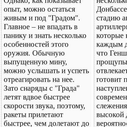
Однако, как показывает
нескольк
опыт, можно остаться
Донбассе
живым и под "Градом".
стадию а
Главное – не впадать в
артиллер
панику и знать несколько
которые 
особенностей этого
каждым д
оружия. Обычную
что Генш
выпущенную мину,
прощупыв
можно услышать и успеть
отвлекае
отреагировать на нее.
готовит 
Зато снаряды с "Града"
наступле
летят вдвое быстрее
совреме
скорости звука, поэтому,
слежения
ракеты прилетают
высокой 
быстрее, чем долетают до
вероятнос