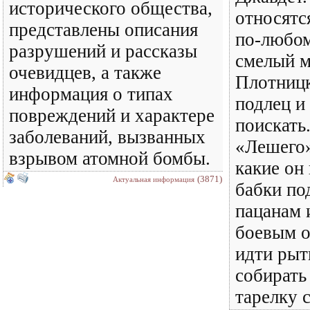
исторического общества,
относятс
представлены описания
по-любом
разрушений и рассказы
смелый 
очевидцев, а также
Плотниц
информация о типах
подлец и
повреждений и характере
поискать
заболеваний, вызванных
«Лешего»
взрывом атомной бомбы.
какие он
(3871)
Актуальная информация
бабки по
пацанам 
боевым о
идти рыт
собирать
тарелку с