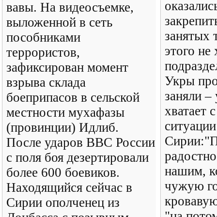
оказалис
вавы. На видеосъемке,
закрепит
выложенной в сеть
занятых 
пособниками
этого не 
террористов,
подразде
зафиксирован момент
Укры про
взрыва склада
заняли – 
боеприпасов в сельской
хватает 
местности мухафазы
ситуации
(провинции) Идлиб.
Сирии:"
После ударов ВВС России
радостно
с поля боя дезертировали
нашим, к
более 600 боевиков.
чужую г
Находящийся сейчас в
кровавую
Сирии ополченец из
"на пото