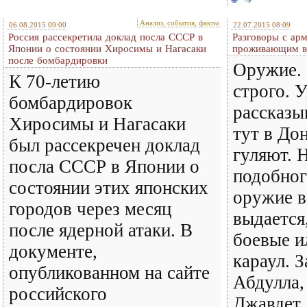
Анализ, события, факты
06.08.2015 09:00
22.07.2015 08:09
Россия рассекретила доклад посла СССР в
Разговоры с ар
Японии о состоянии Хиросимы и Нагасаки
проживающим в
после бомбардировки
Оружие. 
К 70-летию
строго. 
бомбардировок
рассказыв
Хиросимы и Нагасаки
тут в До
был рассекречен доклад
гуляют. 
посла СССР в Японии о
подобног
состоянии этих японских
оружие в
городов через месяц
выдается
после ядерной атаки. В
боевые и
документе,
караул. 
опубликованном на сайте
Абдулла
российского
Джавдет.