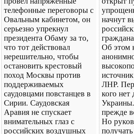
провел напряженные
открыт пу
телефонные переговоры с
упрощен
Овальным кабинетом, он
начнут в
серьезно упрекнул
российск
президента Обаму за то,
граждана
что тот действовал
Об этом 
нерешительно, чтобы
анонимно
остановить крестовый
высокоп
поход Москвы против
источник
поддерживаемых
ЛНР. Пер
саудовцами повстанцев в
кого нет
Сирии. Саудовская
Украины.
Аравия не спускает
прежде в
внимательных глаз с
Но руков
российских воздушных
получать