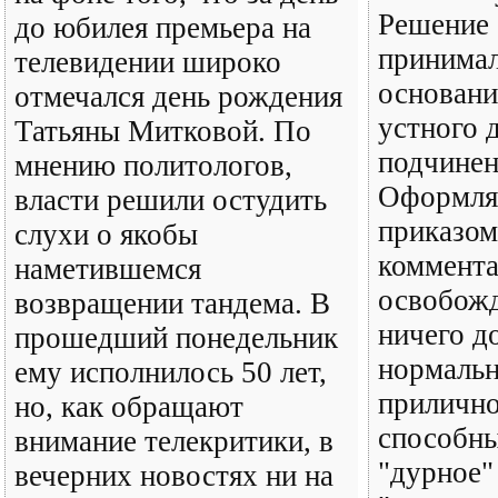
Решение 
до юбилея премьера на
принимал
телевидении широко
основани
отмечался день рождения
устного 
Татьяны Митковой. По
подчинен
мнению политологов,
Оформля
власти решили остудить
приказом
слухи о якобы
коммента
наметившемся
освобожд
возвращении тандема. В
ничего д
прошедший понедельник
нормальн
ему исполнилось 50 лет,
прилично
но, как обращают
способны
внимание телекритики, в
"дурное"
вечерних новостях ни на