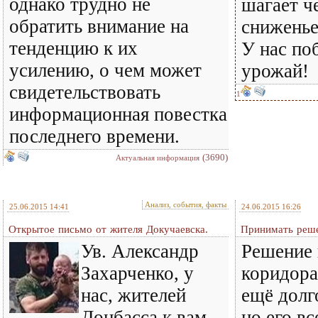
однако трудно не
шагает ч
обратить внимание на
сниженье
тенденцию к их
У нас по
усилению, о чем может
урожай!
свидетельствовать
1
информационная повестка
последнего времени.
(3690)
Актуальная информация
Анализ, события, факты
25.06.2015 14:41
24.06.2015 16:26
Открытое письмо от жителя Докучаевска.
Принимать реше
Ув. Александр
Решение 
Захарченко, у
коридора
нас, жителей
ещё долг
Донбасса к вам
но его вс