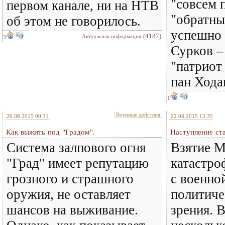
"совсем п
первом канале, ни на НТВ
"обратны
об этом не говорилось.
успешно 
(4187)
Актуальная информация
3
Сурков –
"патриот 
пан Хода
1
Военные действия
26.08.2015 00:31
22.08.2015 13:35
Как выжить пoд "Градом".
Наступление ста
Система залпового огня
Взятие М
"Град" имеет репутацию
катастро
грозного и страшного
с военной
оружия, не оставляет
политиче
шансов на выживание.
зрения. 