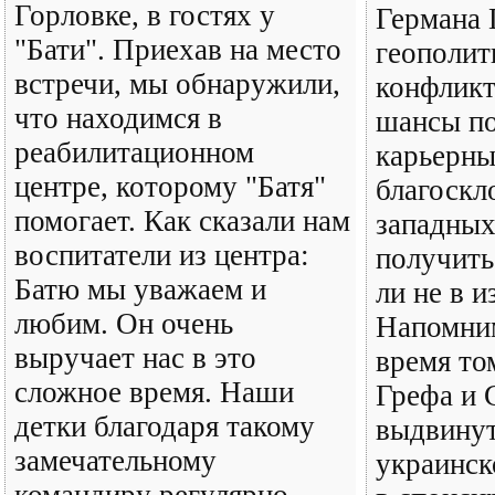
Горловке, в гостях у
Германа 
"Бати". Приехав на место
геополит
встречи, мы обнаружили,
конфликт
что находимся в
шансы по
реабилитационном
карьерны
центре, которому "Батя"
благоскл
помогает. Как сказали нам
западных
воспитатели из центра:
получить
Батю мы уважаем и
ли не в и
любим. Он очень
Напомним
выручает нас в это
время то
сложное время. Наши
Грефа и 
детки благодаря такому
выдвину
замечательному
украинск