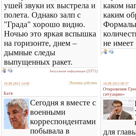
ушей звуки их выстрела и
каком на
полета. Однако залп с
каким об
"Града" хорошо видно.
Формаль
Ночью это яркая вспышка
количест
на горизонте, днем –
не имеет 
дымные следы
1
выпущенных ракет.
(3371)
Актуальная информация
Военные действия
16.08.2015 14:00
16.08.2015 08:37
Откровения Гре
Батя
ситуацию»
Сегодня я вместе с
военными
корреспондентами
побывала в
для глав