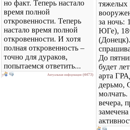
но факт. Теперь настало
тяжелых 
время полной
вооружен
откровенности. Теперь
за ночь: 
настало время полной
ЮГе), 18
откровенности. И хотя
(Донецк)
полная откровенность –
спрашива
точно для дураков,
До пятни
попытаемся ответить...
будет лет
арта ГРА
(4473)
Актуальная информация
3
дерьмо,
молчать.
вечера, п
замечена
активно