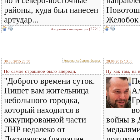
но и северо-восточные
направле
районы, куда был нанесен
Новотош
артудар...
Желобок
(2721)
Актуальная информация
Анализ, события, факты
30.06.2015 20:38
28.06.2015 13:38
Но самое страшное было впереди.
Ну как там, на 
"Доброго времени суток.
П
Пишет вам жительница
А
небольшого городка,
Гр
который находится в
во
оккупированной части
войны в 
ЛНР недалеко от
медалями
Лисичанска (название
новыми в