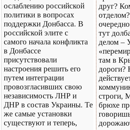
ослаблению российской
друг? К
политики в вопросах
отделом?
поддержки Донбасса. В
очередно
российской элите с
тут долб
самого начала конфликта
делом – 
в Донбассе
«перемир
присутствовали
там в К
настроения решить его
дороги? 
путем интеграции
действуе
провозгласивших свою
коммуник
независимость ЛНР и
строги, 
ДНР в состав Украины. Те
брюхе пр
же самые установки
говоришь
существуют и теперь,
дорожают