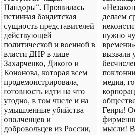
Пандоры". Проявилась
«Незако
истинная бандитская
делаем ср
сущность представителей
неконст
действующей
нужно чу
политической и военной в
времени»
власти ДНР в лице
вызвала 
Захарченко, Дикого и
бесчисл
Кононова, которая всем
поклонни
продемонстрировала,
медиа, г
готовность идти на что
корпорац
угодно, в том числе и на
обществе
умышленные убийства
Генри! О
ополченцев и
фирменн
добровольцев из России,
мысли! В