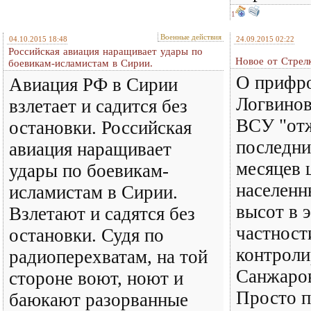
1
Военные действия
04.10.2015 18:48
24.09.2015 02:22
Российская авиация наращивает удары по
Новое от Стрел
боевикам-исламистам в Сирии.
О прифро
Авиация РФ в Сирии
Логвинов
взлетает и садится без
ВСУ "отж
остановки. Российская
последни
авиация наращивает
месяцев 
удары по боевикам-
населенн
исламистам в Сирии.
высот в 
Взлетают и садятся без
частност
остановки. Судя по
контрол
радиоперехватам, на той
Санжаров
стороне воют, ноют и
Просто п
баюкают разорванные