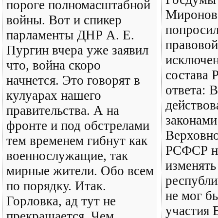
пороге полномасштабной
Миронов
войны. Вот и спикер
попросил
парламенты ДНР А. Е.
правовой
Пургин вчера уже заявил
исключен
что, война скоро
состава 
начнется. Это говорят в
ответа: В
кулуарах нашего
действов
правительства. А на
законами
фронте и под обстрелами
Верховно
тем временем гибнут как
РСФСР не
военнослужащие, так
изменять
мирные жители. Обо всем
республи
по порядку. Итак.
не мог б
Горловка, ад тут не
участия 
прекращается. Чем