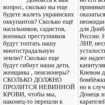
вопрос, сколько вы еще
принимат
будете жалеть украинских
оказатьс
оккупантов? Сколько ещё
неожидан
насильников, садистов,
для Донба
военных преступников
России. 
будут топтать нашу
ЛНР, нес
многострадальную
усталост
землю? Сколько еще
же надеет
будут гибнут наши дети,
капитуля
женщины , пенсионеры?
Киевом д
СКОЛЬКО ДОЛЖНО
бомбёжк
ПРОЛИТСЯ НЕВИННОЙ
но в слу
КРОВИ, чтобы мы,
Донецк и
наконец-то перешли к
карателе