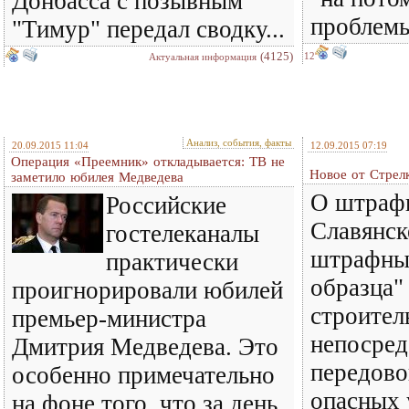
Донбасса с позывным
проблем
"Тимур" передал сводку...
(4125)
12
Актуальная информация
Анализ, события, факты
20.09.2015 11:04
12.09.2015 07:19
Операция «Преемник» откладывается: ТВ не
Новое от Стрелк
заметило юбилея Медведева
О штрафн
Российские
Славянск
гостелеканалы
штрафных
практически
образца"
проигнорировали юбилей
строител
премьер-министра
непосред
Дмитрия Медведева. Это
передово
особенно примечательно
опасных 
на фоне того, что за день