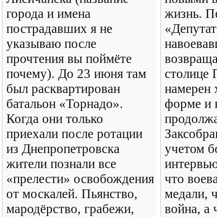
города и имена
жизнь. П
пострадавших я не
«Депутат
указываю после
навоевав
прочтения вы поймёте
возвраща
почему). До 23 июня там
столице 
был расквартирован
намерен 
батальон «Торнадо».
форме и 
Когда они только
продолжа
приехали после ротации
Заксобра
из Днепропетровска
учетом б
жители познали все
интервью
«прелести» освобождения
что воев
от москалей. Пьянство,
медали, 
мародёрство, грабежи,
война, а 