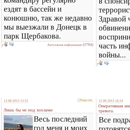
командиру регулярно
в спонси
ездят в бассейн и
террорис
конюшню, так же недавно
Здравой 
мы выезжали в Донецк в
обвинени
парк Щербакова.
восприни
часть ин
(3794)
Актуальная информация
1
войны...
3
Общество
13.08.2015 13:55
12.08.2015 16:24
Оперативная ин
Лишь бы не под хохлами
тревога.
Весь последний
Все подр
год меня и моих
готовятся