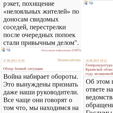
рэкет, похищение
«нелояльных жителей» по
доносам свидомых
соседей, перестрелки
после очередных попоек
стали привычным делом".
(3405)
Актуальная информация
Военные действия
27.06.2015 15:34
26.06.2015 18:12
Генпрокуратура
Обзор боевой ситуации
Крымской облас
году незаконной
Война набирает обороты.
Об этом 
Это вынуждены признать
ответе н
даже наши руководители.
ведомств
Все чаще они говорят о
обращени
том что, мы находимся на
Госдумы