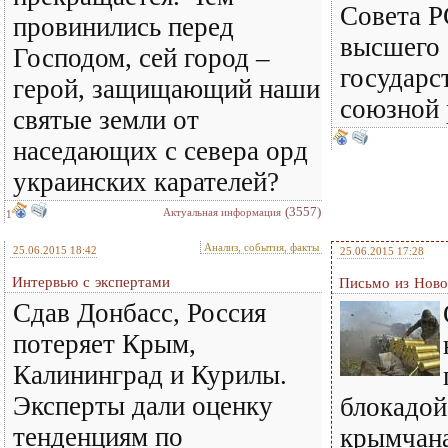
Совета 
провинились перед
высшего 
Господом, сей город –
государс
герой, защищающий наши
союзной 
святые земли от
наседающих с севера орд
украинских карателей?
(3557)
Актуальная информация
1
Анализ, события, факты
25.06.2015 18:42
25.06.2015 17:28
Интервью с экспертами
Письмо из Ново
Сдав Донбасс, Россия
потеряет Крым,
Калининград и Курилы.
Эксперты дали оценку
блокадой
тенденциям по
крымчана