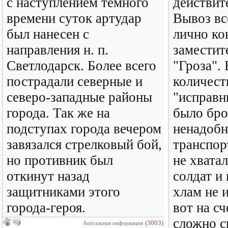
с наступлением темного
действит
времени суток артудар
Вывоз вс
был нанесен с
лично ко
направления н. п.
заместит
Светлодарск. Более всего
"Гроза".
пострадали северные и
количест
северо-западные районы
"исправ
города. Так же на
было бро
подступах города вечером
ненадобн
завязался стрелковый бой,
транспор
но противник был
не хвата
откинут назад
солдат и 
защитниками этого
хлам не 
города-героя.
вот на с
сложно ск
(3003)
Актуальная информация