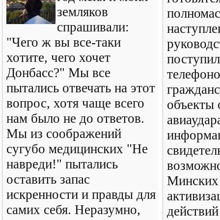
земляков
полнома
спрашивали:
наступле
"Чего ж вы все-таки
руковод
хотите, чего хочет
поступил
Донбасс?" Мы все
телефоно
пытались отвечать на этот
гражданс
вопрос, хотя чаще всего
объекты
нам было не до ответов.
авиаудар
Мы из соображений
информа
сугубо медицинских "Не
свидетел
навреди!" пытались
возможн
оставить запас
Минских 
искренности и правды для
активиза
самих себя. Неразумно,
действий