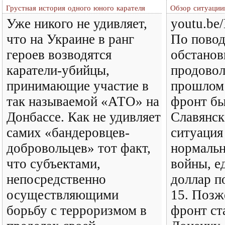
Грустная история одного юного карателя
Обзор ситуации
Уже никого не удивляет,
youtu.b
что на Украине в ранг
По повод
героев возводятся
обстанов
каратели-убийцы,
продовол
принимающие участие в
прошлом 
так называемой «АТО» на
фронт бы
Донбассе. Как не удивляет
Славянск
самих «бандеровцев-
ситуация
добровольцев» тот факт,
нормальн
что субъектами,
войны, е
непосредственно
доллар п
осуществляющими
15. Позже
борьбу с терроризмом в
фронт ст