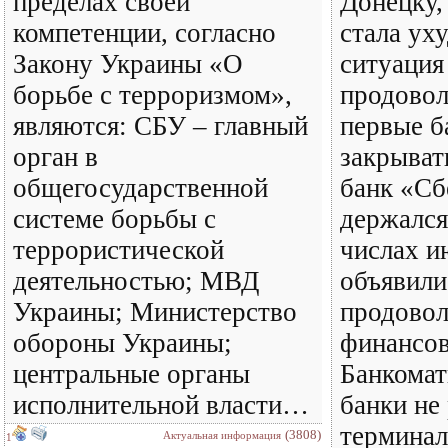
пределах своей
Донецку,
компетенции, согласно
стала ух
Закону Украины «О
ситуация
борьбе с терроризмом»,
продовол
являются: СБУ – главный
первые б
орган в
закрыват
общегосударственной
банк «Сб
системе борьбы с
держался
террористической
числах и
деятельностью; МВД
объявили
Украины; Министерство
продовол
обороны Украины;
финансов
центральные органы
Банкомат
исполнительной власти…
банки не
терминал
(3808)
Актуальная информация
1