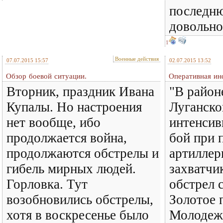
последн
довольно
1
Военные действия
07.07.2015 15:57
02.07.2015 13:52
Обзор боевой ситуации.
Оперативная ин
Вторник, праздник Ивана
"В район
Купалы. Но настроения
Луганско
нет вообще, ибо
интенсив
продолжается война,
бой при 
продолжаются обстрелы и
артиллер
гибель мирных людей.
захватчи
Горловка. Тут
обстрел 
возобновились обстрелы,
Золотое п
хотя в воскресенье было
Молодеж