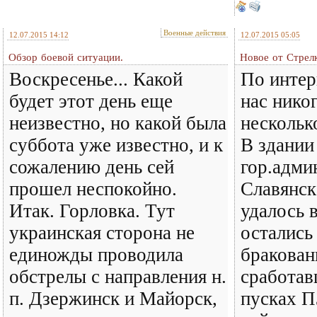
Военные действия
12.07.2015 14:12
12.07.2015 05:05
Обзор боевой ситуации.
Новое от Стрелк
Воскресенье... Какой
По интер
будет этот день еще
нас нико
неизвестно, но какой была
нескольк
суббота уже известно, и к
В здании
сожалению день сей
гор.адми
прошел неспокойно.
Славянск
Итак. Горловка. Тут
удалось 
украинская сторона не
остались
единожды проводила
бракован
обстрелы с направления н.
сработав
п. Дзержинск и Майорск,
пусках П