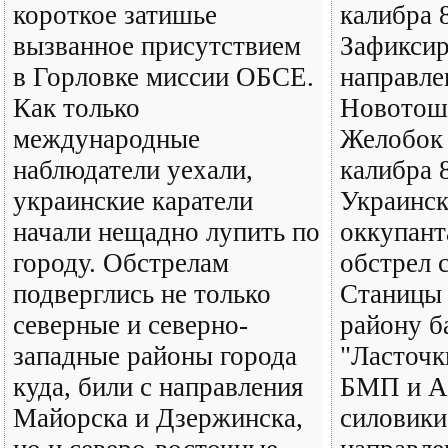
короткое затишье
калибра 
вызванное присутствием
Зафиксир
в Горловке миссии ОБСЕ.
направле
Как только
Новотошк
международные
Желобок 
наблюдатели уехали,
калибра 
украинские каратели
Украинс
начали нещадно лупить по
оккупант
городу. Обстрелам
обстрел 
подверглись не только
Станицы 
северные и северно-
району б
западные районы города
"Ласточк
куда, били с направления
БМП и А
Майорска и Дзержинска,
силовики