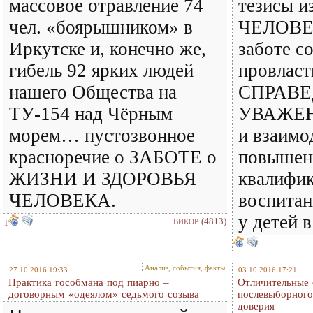
массовое отравление 74
тезисы и
чел. «боярышником» в
ЧЕЛОВЕК
Иркутске и, конечно же,
заботе с
гибель 92 ярких людей
провласт
нашего Общества на
СПРАВЕ
ТУ-154 над Чёрным
УВАЖЕН
морем… пустозвонное
и взаимо
красноречие о ЗАБОТЕ о
повышен
ЖИЗНИ И ЗДОРОВЬЯ
квалифик
ЧЕЛОВЕКА.
воспитан
у детей 
(4813)
ВИКОР
1
Анализ, события, факты
27.10.2016 19:33
03.10.2016 17:21
Практика гособмана под пиарно –
Отличительные 
договорным «одеялом» седьмого созыва
послевыборного
доверия