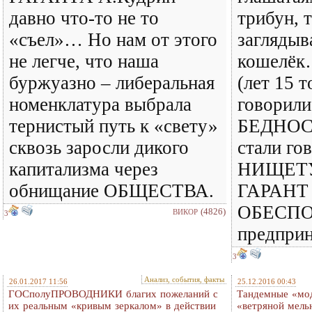
давно что-то не то
трибун, 
«съел»… Но нам от этого
заглядыв
не легче, что наша
кошелёк
буржуазно – либеральная
(лет 15 
номенклатура выбрала
говорили
тернистый путь к «свету»
БЕДНОСТ
сквозь заросли дикого
стали го
капитализма через
НИЩЕТУ,
обнищание ОБЩЕСТВА.
ГАРАНТ 
ОБЕСПОК
(4826)
ВИКОР
3
предпри
3
Анализ, события, факты
26.01.2017 11:56
25.12.2016 00:43
ГОСполуПРОВОДНИКИ благих пожеланий с
Тандемные «мод
их реальным «кривым зеркалом» в действии
«ветряной мель