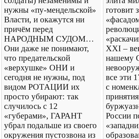
солдаты) незаменимы и
элита ми
нужны «пу-мендельской»
готовит 
Власти, и окажутся ни
«фасадом
причём перед
революц
НАРОДНЫМ СУДОМ…
«раскачи
Они даже не понимают,
ХХI – ве
что предательской
нашему 
«верхушке» ОНИ и
невоору
сегодня не нужны, под
все эти 1
видом РОТАЦИИ их
с номенк
просто убирают: так
принятия
случилось с 12
буржуаз
«губерами», ГАРАНТ
России п
убрал подальше из своего
«западн
окружения пустозвона из
образов