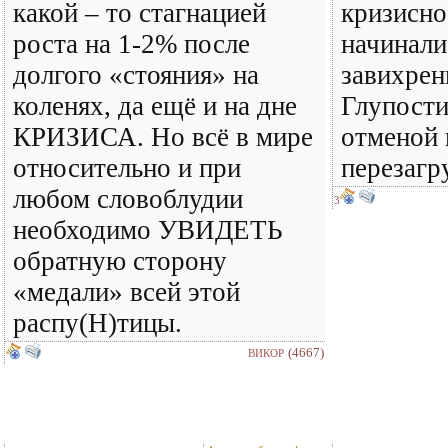
какой – то стагнацией
кризисно
роста на 1-2% после
начинали
долгого «стояния» на
завихрен
коленях, да ещё и на дне
Глупости
КРИЗИСА. Но всё в мире
отменой 
относительно и при
перезаг
любом словоблудии
3
необходимо УВИДЕТЬ
обратную сторону
«медали» всей этой
распу(Н)тицы.
(4667)
ВИКОР