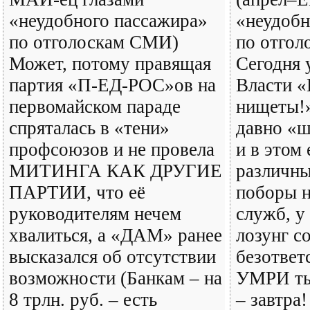
«неудобного пассажира»
«неудобн
по отголоскам СМИ)
по отго
Может, потому правящая
Сегодня 
партия «П-ЕД-РОС»ов на
Власти «
первомайском параде
нищеты!»
спряталась в «тени»
давно «ш
профсоюзов и не провела
и в этом
МИТИНГА КАК ДРУГИЕ
различны
ПАРТИИ, что её
поборы 
руководителям нечем
служб, у
хвалиться, а «ДАМ» ранее
лозунг с
высказался об отсутствии
безответ
возможности (Банкам – на
УМРИ ты 
8 трлн. руб. – есть
– завтра