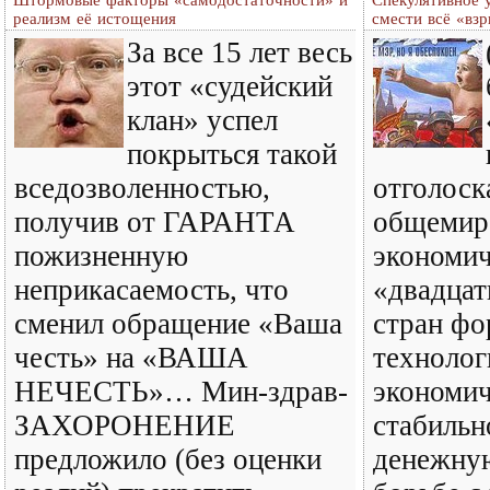
Штормовые факторы «самодостаточности» и
Спекулятивное 
реализм её истощения
смести всё «вз
За все 15 лет весь
этот «судейский
клан» успел
покрыться такой
вседозволенностью,
отголос
получив от ГАРАНТА
общемир
пожизненную
экономич
неприкасаемость, что
«двадцат
сменил обращение «Ваша
стран фо
честь» на «ВАША
технолог
НЕЧЕСТЬ»… Мин-здрав-
экономи
ЗАХОРОНЕНИЕ
стабильн
предложило (без оценки
денежну