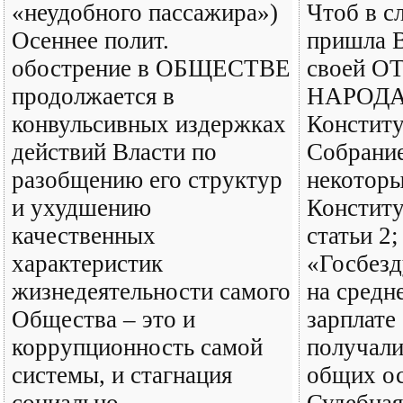
«неудобного пассажира»)
Чтоб в с
Осеннее полит.
пришла В
обострение в ОБЩЕСТВЕ
своей О
продолжается в
НАРОДА 
конвульсивных издержках
Констит
действий Власти по
Собрани
разобщению его структур
некотор
и ухудшению
Конститу
качественных
статьи 2;
характеристик
«Госбезд
жизнедеятельности самого
на средн
Общества – это и
зарплате
коррупционность самой
получали
системы, и стагнация
общих ос