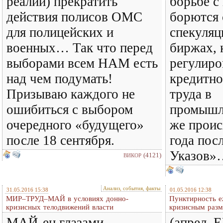
реалий) прекратить
борьбе с
действия полисов ОМС
борются 
для полицейских и
спекуляц
военных… Так что перед
биржах,
выборами всем НАМ есть
регулиро
над чем подумать!
кредитно
Призываю каждого не
труда в
ошибиться с выбором
промышл
очередного «будущего»
же проис
после 18 сентября.
года пос
Указов»
(4121)
ВИКОР
Анализ, события, факты
31.05.2016 15:38
01.05.2016 12:38
МИР–ТРУД–МАЙ в условиях донно-
Пунктирность е
кризисных телодвижений власти
кризисным раз
МАЙ-ец глазами
(апрел–Е