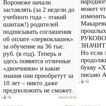
народног
Воронеже начали
может чт
заставлять (за 2 недели до
изменить
учебного года – этакий
Макареви
шантаж!) родителей
прошлых 
подписывать соглашения
РУКОВО
об оплате «первоклашек»
ЗНАЧИТ
за обучение на 36 тыс.
Но если 
руб. (в год). Теперь и
продолжи
здесь появятся отличные
букву «Х
«двоечники» и какие
письмо А
знания они приобретут за
10 лет – никто даже
2
предположить не сможет.
(3410)
ВИКОР
9
Политика