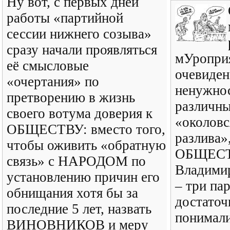
Ну вот, с первых дней
работы «партийной
сессии нижнего созыва»
сразу начали проявляться
мУроприя
её смысловые
очевиден
«очертания» по
ненужнос
претворению в жизнь
различны
своего вотума доверия к
«околовс
ОБЩЕСТВУ: вместо того,
разлива»
чтобы оживить «обратную
ОБЩЕСТВ
связь» с НАРОДОМ по
Владими
установлению причин его
– три па
обнищания хотя бы за
достаточ
последние 5 лет, назвать
понимали
ВИНОВНИКОВ и меру