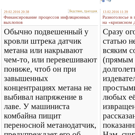
Бедствие, трагедия
29.02.2016 20:38
13.02.2016 11:39
Финансирование процессов инфляционных
Разноголосье в
выхлопов
на «кризисном 
Обычно подвешенный у
Сразу ог
кровли штрека датчик
статью н
метана или накрывают
всяким с
чем-то, или перевешивают
(прямым 
пониже, чтоб он при
долголет
завышенных
издевате
концентрациях метана не
простым
выбивал напряжение в
любых е
лаве. У машиниста
извращен
комбайна пищит
рассказа
переносной метанодатчик,
показан
предупреждает его об
Нам, счи