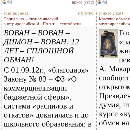
(3817)
ВИКОР
Общество
30.09.2012 09:23
04.09.2012 23:35
Социально – экономический
Краткий обыват
внутрироссийский «Полит – сентябрец»
внутрироссийско
ВОВАН – ВОВАН –
Го
ДИМОН – ВОВАН: 12
«р
ЛЕТ – СПЛОШНОЙ
жи
ОБМАН!
пе
А. Макар
С 01.09.12г., «благодаря»
сообщил 
Закону № 83 – ФЗ «О
открыто
коммерциализации
Президе
бюджетной сферы»,
думая, ч
система «распилов и
курсе «к
откатов» докатилась и до
обмен на
школьного образования: в