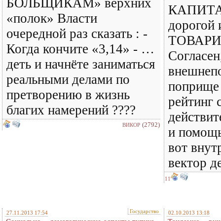
БОЛЬЩИКАМ» верхних
КАПИТА
«полок» Власти
дорогой 
очередной раз сказать : -
ТОВАРИ
Когда кончите «3,14» - …
Согласен
деть и начнёте заниматься
внешнеп
реальными делами по
поприще
претворению в жизнь
рейтинг 
благих намерений ????
действи
(2792)
ВИКОР
и помощь
вот внут
вектор де
11
Государство
27.11.2013 17:54
02.10.2013 13:18