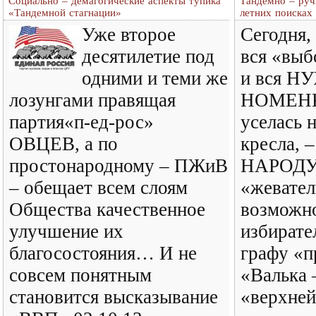
Социально – демагогические аспекты тупика
Тандемно – руч
«Тандемной стагнации»
летних поисках
Уже второе
Сегодня,
десятилетие под
вся «выб
одними и теми же
и вся 
лозунгами правящая
НОМЕН
партия«п-ед-рос»
уселась н
ОВЦЕВ, а по
кресла, 
простонародному – ПЖиВ
НАРОДУ 
– обещает всем слоям
«жевате
Общества качественное
возможно
улучшение их
избират
благосостояния… И не
графу «п
совсем понятным
«Валька 
становится высказывание
«верхней