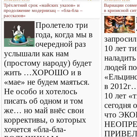
Трёхлетний срок «майских указов» и
Вариации совме
продолжение модернизац – «бла-бла –
в кризисной си
рассказов»
Пролетело три
года, когда мы в
запроси
очередной раз
10 лет т
услышали как нам
наладить
(простому народу) будет
людей по
жить …ХОРОШО и в
«Ельцин
«мае» не будем маяться.
в 2012г…
Не особо и хотелось
10 лет «
писать об одном и том
сегодня 
же… но май внёс свои
что ЭК
коррективы, о которых
НЕОПР
хочется «бла-бла-
ПРИВЕЛ