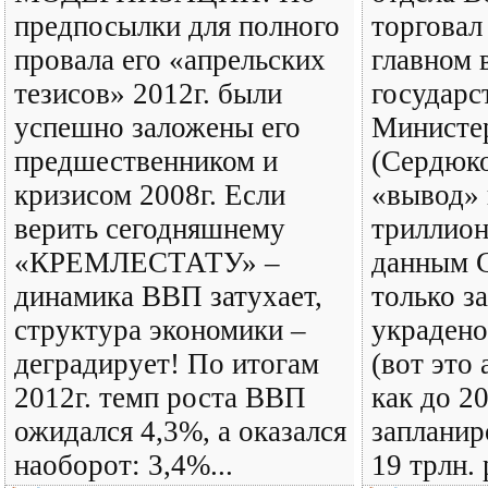
предпосылки для полного
торговал
провала его «апрельских
главном 
тезисов» 2012г. были
государс
успешно заложены его
Министе
предшественником и
(Сердюко
кризисом 2008г. Если
«вывод» 
верить сегодняшнему
триллион
«КРЕМЛЕСТАТУ» –
данным 
динамика ВВП затухает,
только за 
структура экономики –
украдено
деградирует! По итогам
(вот это 
2012г. темп роста ВВП
как до 20
ожидался 4,3%, а оказался
запланир
наоборот: 3,4%...
19 трлн. 