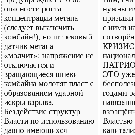
опасности роста
нужны их
концентрации метана
призывы 
(следует выключить
с ними н
комбайн!), но штрековый
сотворён
датчик метана –
КРИЗИС
«молчит»: напряжение не
национа
отключается и
ПАТРИО
вращающиеся шнеки
ЭТО уже
комбайна молотят пласт с
бесполезн
образованием ударной
годами р
искры взрыва.
навязанн
Бездействие структур
взращённ
Власти по использованию
Властью
давно имеющихся
капитали