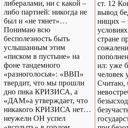
либералами, ни с какой –
ст. 12 К
либо партией: никогда не
вывод бе
был и «не тянет»…
нищих – 
Понимаю всю
условиях
бесполезность быть
стране п
услышанным этим
сожалени
«писком в пустыне» на
пополнен
фоне тандемного
ил: уже 
«разноголосья»: «ВВП»
человек 
твердит, что мы прошли
Считаю, 
дно пика КРИЗИСА, а
невостре
«ДАМ»а утверждает, что
безысход
никакого КРИЗИСА нет…
безучаст
неужели ОН успел
государс
«всплыть» в гордом
при безо