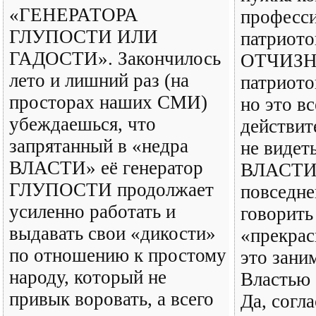
«ГЕНЕРАТОРА
професси
ГЛУПОСТИ ИЛИ
патриото
ГАДОСТИ». Закончилось
ОТЧИЗНЫ
лето и лишний раз (на
патриото
просторах наших СМИ)
но это в
убеждаешься, что
действит
запрятанный в «недра
не видет
ВЛАСТИ» её генератор
ВЛАСТИ 
ГЛУПОСТИ продолжает
повседне
усиленно работать и
говорить
выдавать свои «дикости»
«прекрас
по отношению к простому
это зани
народу, который не
Властью
привык воровать, а всего
Да, согл