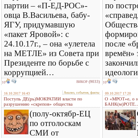
партии – «П-ЕД-РОС»-
по постр
овца В.Васильева, бабу-
«справед
ЯГУ, придумавшую
Общества
«пакет Яровой»: с
формиров
24.10.17г., – она «улетела
после «б
на МЕТЛЕ» из Совета при
времён» 
Президенте по борьбе с
закончил
коррупцией…
идеолог
(9033)
ВИКОР
10
10
Анализ, события, факты
16.10.2017 16:43
09.10.2017 17:20
Поступь ДЕ(рь)МОКРАТИИ власти по
О «МРОТ»е, о н
разрушению «скрепов» общества
БАНК(м)РОТЕ
(полу-октябр-ЕЦ
по отголоскам
СМИ от