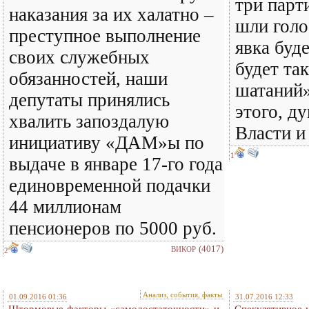
три парт
наказания за их халатно –
шли голо
преступное выполнение
явка буд
своих служебных
будет та
обязанностей, наши
шатаний»
депутаты принялись
этого, д
хвалить запоздалую
Власти 
инициативу «ДАМ»ы по
1
выдаче в январе 17-го года
единовременной подачки
44 миллионам
пенсионеров по 5000 руб.
(4017)
ВИКОР
2
Анализ, события, факты
01.09.2016 01:36
31.07.2016 12:33