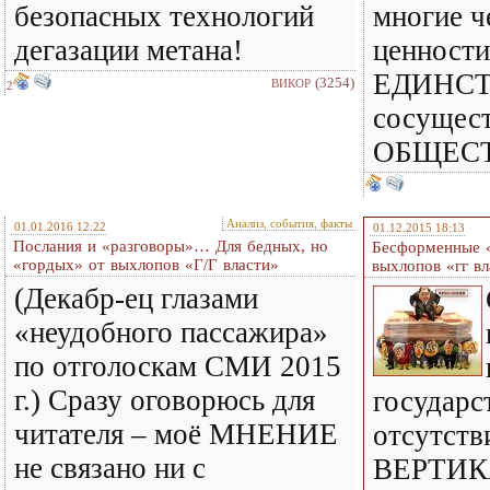
безопасных технологий
многие ч
дегазации метана!
ценности
ЕДИНСТ
(3254)
ВИКОР
2
сосущест
ОБЩЕС
Анализ, события, факты
01.01.2016 12:22
01.12.2015 18:13
Послания и «разговоры»… Для бедных, но
Бесформенные 
«гордых» от выхлопов «Г/Г власти»
выхлопов «гг вл
(Декабр-ец глазами
«неудобного пассажира»
по отголоскам СМИ 2015
г.) Сразу оговорюсь для
государс
читателя – моё МНЕНИЕ
отсутств
не связано ни с
ВЕРТИКА