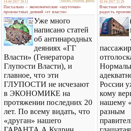
Анализ, события, факты
14.04.2017 20:11
02.04.2017 21:29
Пасхально – экономические «шуточки»
Властная обесп
провластных деяний «гг власти»
радость произв
Уже много
написано статей
об антинародных
деяниях «ГГ
пассажир
Власти» (Генератора
отголос
Глупости Власти), и
Нормаль
главное, что эти
адекват
ГЛУПОСТИ не исчезают
России у
в ЭКОНОМИКЕ на
кому вер
протяжении последних 20
нашему 
лет. По всему видать, что
разным
«друган» нашего
правите
ГАРАНТА А.Кудрин
глашатая