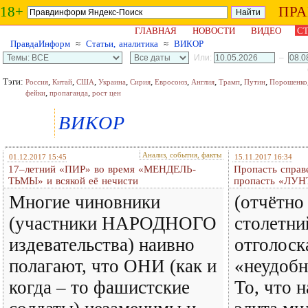
18+
ПР
ГЛАВНАЯ
НОВОСТИ
ВИДЕО
СТ
ПравдаИнформ
≈
Статьи, аналитика
≈
ВИКОР
Или:
–
Тэги:
,
,
,
,
,
,
,
,
,
Россия
Китай
США
Украина
Сирия
Евросоюз
Англия
Трамп
Путин
Порошенко
,
,
фейки
пропаганда
рост цен
ВИКОР
Анализ, события, факты
01.12.2017 15:45
15.11.2017 16:34
17–летний «ПИР» во время «МЕНДЕЛЬ-
Пропасть справ
ТЬМЫ» и всякой её нечисти
пропасть «ЛУН
Многие чиновники
(отчётно
(участники НАРОДНОГО
столетни
издевательства) наивно
отголос
полагают, что ОНИ (как и
«неудобн
когда – то фашистские
То, что 