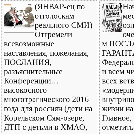
(ЯНВАР-ец по
На
отголоскам
ме
реального СМИ)
оз
Отгремели
оч
всевозможные
м ПОС
наставления, пожелания,
ГАРАНТ
ПОСЛАНИЯ,
Федерал
разъяснительные
и всем ч
Конференции…
всех вет
високосного
«модерн
многотрагического 2016
внутрип
года для россиян (дети на
жизни на
Корельском Сям-озере,
Главное,
ДТП с детьми в ХМАО,
отметить 