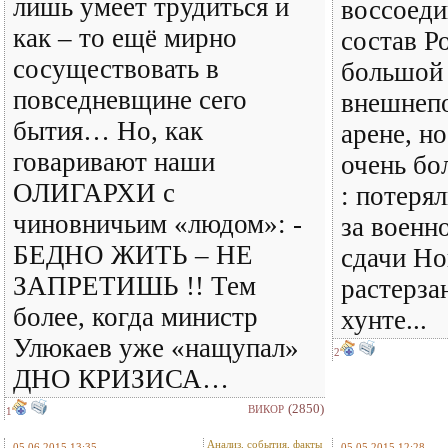
лишь умеет трудиться и
воссоед
как – то ещё мирно
состав Р
сосуществовать в
большой
повседневщине сего
внешнеп
бытия… Но, как
арене, но
говаривают наши
очень бо
ОЛИГАРХИ с
: потеря
чиновничьим «людом»: -
за военн
БЕДНО ЖИТЬ – НЕ
сдачи Но
ЗАПРЕТИШЬ !! Тем
растерза
более, когда министр
хунте...
Улюкаев уже «нащупал»
2
ДНО КРИЗИСА…
(2850)
ВИКОР
1
Анализ, события, факты
05.06.2015 13:35
05.05.2015 12:28