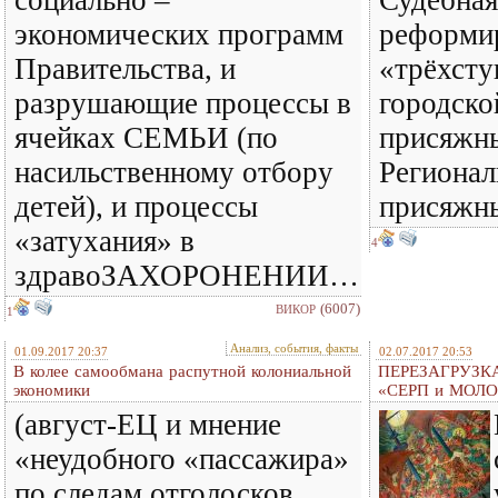
социально –
Судебная
экономических программ
реформир
Правительства, и
«трёхсту
разрушающие процессы в
городско
ячейках СЕМЬИ (по
присяжны
насильственному отбору
Регионал
детей), и процессы
присяжн
«затухания» в
4
здравоЗАХОРОНЕНИИ…
(6007)
ВИКОР
1
Анализ, события, факты
01.09.2017 20:37
02.07.2017 20:53
В колее самообмана распутной колониальной
ПЕРЕЗАГРУЗКА
экономики
«СЕРП и МОЛО
(август-ЕЦ и мнение
«неудобного «пассажира»
по следам отголосков