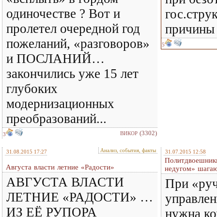
одиночестве ? Вот и
гос.стру
пролетел очередной год
причины 
пожеланий, «разговоров»
5
и ПОСЛАНИЙ…
закончились уже 15 лет
глубоких
модернизационных
преобразований...
(3302)
ВИКОР
3
Анализ, события, факты
31.08.2015 17:27
31.07.2015 12:58
Политдвоешник
Августа власти летние «Радости»
недугом» шагаю
АВГУСТА ВЛАСТИ
При «ру
ЛЕТНИЕ «РАДОСТИ» …
управлен
ИЗ ЕЁ РУПОРА
нужна к