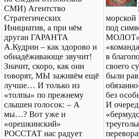
СМИ) Агентство
Стратегических
морской
Инициатив, а при нём
под сим
друган ГАРАНТА
МОЛОТ» 
А.Кудрин – как здорово и
«команда
обнадёживающе звучит!
в благоп
Значит, скоро, как они
своего с
говорят, МЫ заживём ещё
были рав
лучше… И только из
обязанно
«толпы» по прежнему
без особ
слышен голосок: – А
И очере
мы…? Вот уже и
«бермуд
«орешкинский»
треуголь
РОССТАТ нас радует
перевора