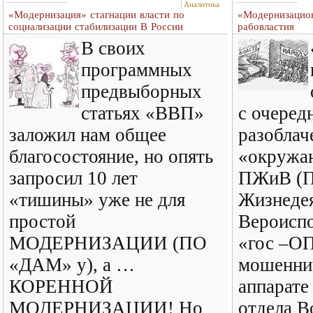
Аналитика
«Модернизация» стагнации власти по
«Модернизацион
социализации стабилизации В России
рабовластия
В своих
программных
предвыборных
статьях «ВВП»
с очеред
заложил нам общее
разоблач
благосостояние, но опять
«окружа
запросил 10 лет
ПЖиВ (П
«тишины» уже не для
Жизнедея
простой
Вероиспо
МОДЕРНИЗАЦИИ (ПО
«гос –ОП
«ДАМ» у), а …
мошенни
КОРЕННОЙ
аппарате
МОДЕРНИЗАЦИИ! Но
отдела В