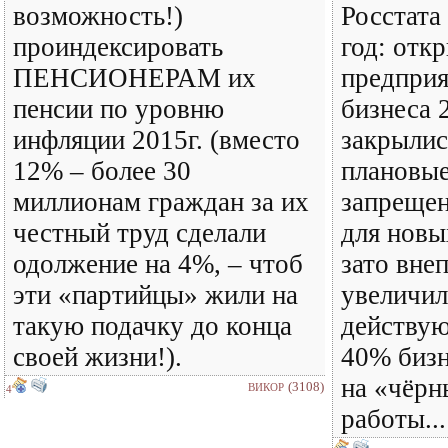
возможность!)
Росстата
проиндексировать
год: отк
ПЕНСИОНЕРАМ их
предприя
пенсии по уровню
бизнеса 
инфляции 2015г. (вместо
закрылис
12% – более 30
плановые
миллионам граждан за их
запрещен
честный труд сделали
для новы
одолжение на 4%, – чтоб
зато вне
эти «партийцы» жили на
увеличил
такую подачку до конца
действу
своей жизни!).
40% бизн
на «чёр
(3108)
ВИКОР
4
работы...