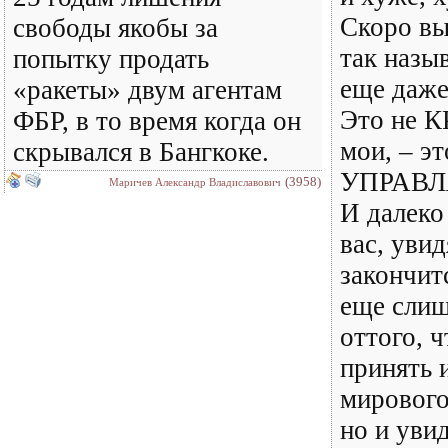
Скоро вы
свободы якобы за
так наз
попытку продать
еще даже
«ракеты» двум агентам
Это не К
ФБР, в то время когда он
мои, – эт
скрывался в Бангкоке.
УПРАВЛ
(3958)
Маричев Александр Владиславович
И далеко
вас, увид
закончи
еще слиш
оттого, 
принять 
мирового
но и уви