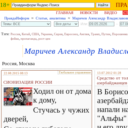
18+
ПР
ГЛАВНАЯ
НОВОСТИ
ВИДЕО
СТ
ПравдаИнформ
≈
Статьи, аналитика
≈
Маричев Александр Владиславов
Или:
–
Тэги:
,
,
,
,
,
,
,
,
,
Россия
Китай
США
Украина
Сирия
Евросоюз
Англия
Трамп
Путин
Порошенко
,
,
фейки
пропаганда
рост цен
Маричев Александр Владисл
Россия, Москва
Глобальное управление
13.07.2012 01:28
22.08.2015 08:13
Средство от то
СИОНИЗАЦИЯ РОССИИ
азербайджанцев
Ходил он от дома
В Борисо
к дому,
азербайд
напали н
Стучась у чужих
"Альфы" 
дверей,
и его дру