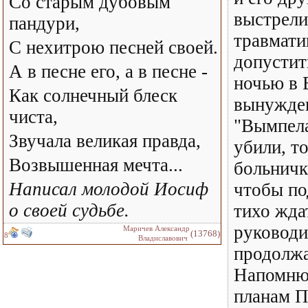
Со старым дубовым
выстрели
пандури,
травмати
С нехитрою песней своей.
допустит
А в песне его, а в песне -
ночью в 
Как солнечный блеск
вынужде
чиста,
"Вымпела
Звучала великая правда,
убили, т
Возвышенная мечта...
больничк
Написал молодой Иосиф
чтобы по
о своей судьбе.
тихо жда
руководи
Маричев Александр
(13768)
8
Владиславович
продолжа
Напомню,
планам П