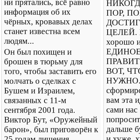
ни прятались, всё равно
НИКОГД
информация об их
ПОР, П
чёрных, кровавых делах
ДОСТИ
станет известна всем
ЦЕЛЕЙ. 
людям...
хорошо и
ЕДИНО
Он был похищен и
ПРАВИТ
брошен в тюрьму для
ВОТ, Ч
того, чтобы заставить его
НУЖНО. 
молчать о сделках с
сформиро
Бушем и Израилем,
вам эта и
связанных с 11-м
сами нас
сентября 2001 года.
попросит
Виктор Бут, «Оружейный
дальше б
барон», был приговорён к
и хуже, 
25 годам лишения