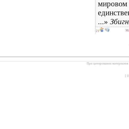
мировом 
единстве
...»
Збиг
Ма
21
При цитировании материалов с
[
0