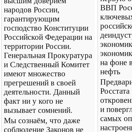
высшим доверием
ВВП Росс
народов России,
ключевы
гарантирующим
российск
господство Конституции
деиндуст
Российской Федерации на
экономик
территории России.
экономик
Генеральная Прокуратура
на фоне 
и Следственный Комитет
нефть
имеют множество
Предвари
прегрешений в своей
Росстата
деятельности. Данный
откровен
факт ни у кого не
и поверг
вызывает сомнений.
самых о
Мы сознаём, что даже
настроен
соблюдение Законов не