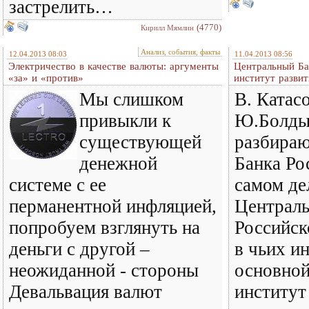
застрелить…
(4770)
Кирилл Мямлин
Анализ, события, факты
12.04.2013 08:03
11.04.2013 08:56
Электричество в качестве валюты: аргументы
Центральный Б
«за» и «против»
институт развит
Мы слишком
В. Катас
привыкли к
Ю.Болды
существующей
разбира
денежной
Банка Ро
системе с ее
самом де
перманентной инфляцией,
Централ
попробуем взглянуть на
Российск
деньги с другой –
в чьих и
неожиданной - стороны
основно
Девальвация валют
институт