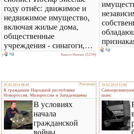
имущест
году отнёс: движимое и
независи
недвижимое имущество,
собствен
включая жилые дома,
обладаю
общественные
признакам
учреждения - синагоги,…
(5234)
Кирилл Мямлин
1
Революция
05.05.2014 08:49
26.02.2014 15:06
К гражданам Народной республики
Самоорганизующ
Новороссия, Малороссии и Западенщины
шанс
В условиях
начала
гражданской
войны,