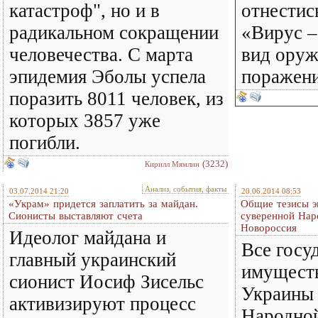
катастроф", но и в
отнестис
радикальном сокращении
«Вирус 
человечества. С марта
вид оруж
эпидемия Эболы успела
поражени
поразить 8011 человек, из
которых 3857 уже
погибли.
(3232)
Кирилл Мямлин
Анализ, события, факты
03.07.2014 21:20
20.06.2014 08:53
«Украм» придется заплатить за майдан.
Общие тезисы э
Сионисты выставляют счета
суверенной Нар
Новороссия
Идеолог майдана и
Все госу
главный украинский
имущест
сионист Иосиф Зисельс
Украины 
активизируют процесс
Народно