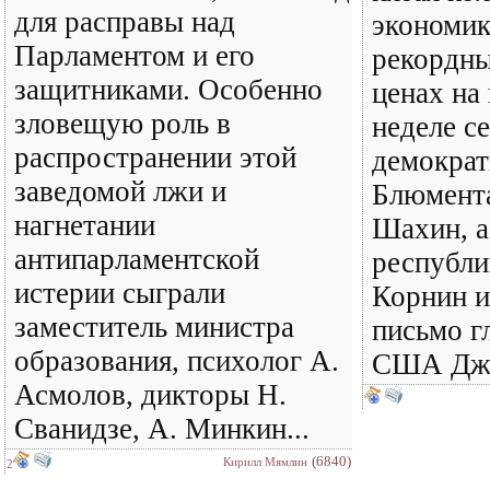
для расправы над
экономик
Парламентом и его
рекордны
защитниками. Особенно
ценах на
зловещую роль в
неделе с
распространении этой
демократ
заведомой лжи и
Блюмент
нагнетании
Шахин, а
антипарламентской
республ
истерии сыграли
Корнин и
заместитель министра
письмо г
образования, психолог А.
США Дже
Асмолов, дикторы Н.
Сванидзе, А. Минкин...
(6840)
Кирилл Мямлин
2