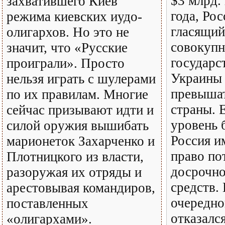
$3 млрд.
захватившего Киев
года, Рос
режима киевских иудо-
гласящий
олигархов. Но это не
совокуп
значит, что «Русские
государс
проиграли». Просто
Украины 
нельзя играть с шулерами
превыша
по их правилам. Многие
страны. 
сейчас призывают идти и
уровень 
силой оружия вышибать
Россия и
марионеток Захарченко и
право по
Плотницкого из власти,
досрочно
разоружая их отряды и
средств.
арестовывая командиров,
очередно
поставленных
отказался
«олигархами».