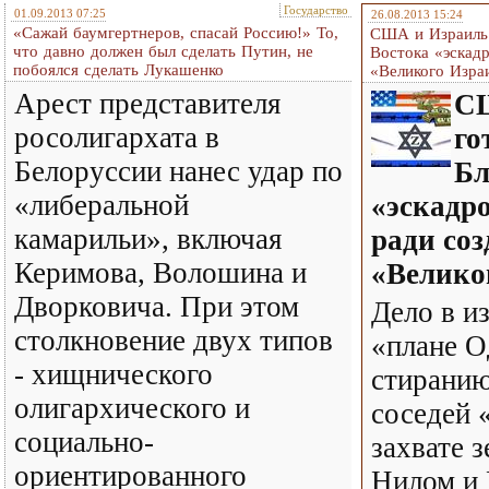
Государство
01.09.2013 07:25
26.08.2013 15:24
«Сажай баумгертнеров, спасай Россию!» То,
США и Израиль 
что давно должен был сделать Путин, не
Востока «эскад
побоялся сделать Лукашенко
«Великого Изра
Арест представителя
СШ
росолигархата в
го
Белоруссии нанес удар по
Бл
«либеральной
«эскадр
камарильи», включая
ради со
Керимова, Волошина и
«Велико
Дворковича. При этом
Дело в и
столкновение двух типов
«плане О
- хищнического
стиранию
олигархического и
соседей 
социально-
захвате 
ориентированного
Нилом и 