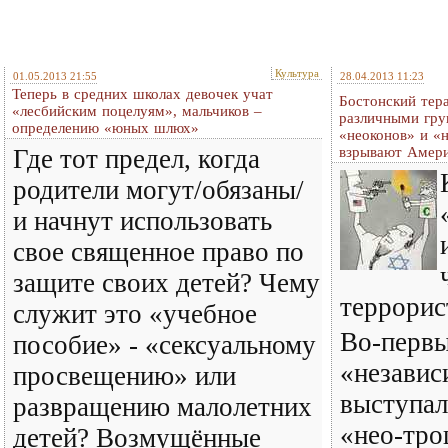
Культура
01.05.2013 21:55
28.04.2013 11:23
Теперь в средних школах девочек учат
Бостонский тера
«лесбийским поцелуям», мальчиков –
различными гру
определению «юных шлюх»
«неоконов» и «
Где тот предел, когда
взрывают Амер
родители могут/обязаны/
и начнут использовать
свое священное право по
защите своих детей? Чему
террорис
служит это «учебное
Во-первы
пособие» - «сексуальному
«независ
просвещению» или
выступал
развращению малолетних
«нео-тро
детей? Возмущённые