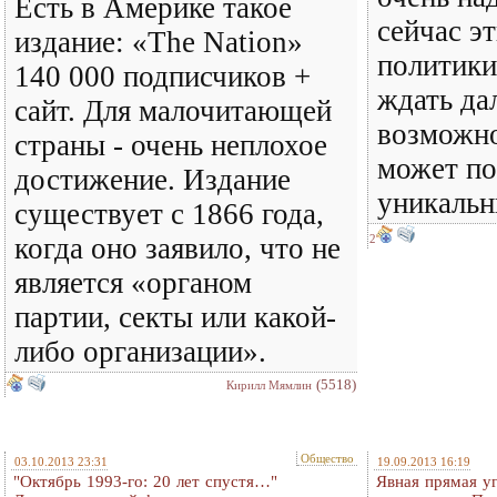
Есть в Америке такое
сейчас э
издание: «The Nation»
политики
140 000 подписчиков +
ждать да
сайт. Для малочитающей
возможно
страны - очень неплохое
может по
достижение. Издание
уникальн
существует с 1866 года,
когда оно заявило, что не
2
является «органом
партии, секты или какой-
либо организации».
(5518)
Кирилл Мямлин
Общество
03.10.2013 23:31
19.09.2013 16:19
"Октябрь 1993-го: 20 лет спустя…"
Явная прямая у