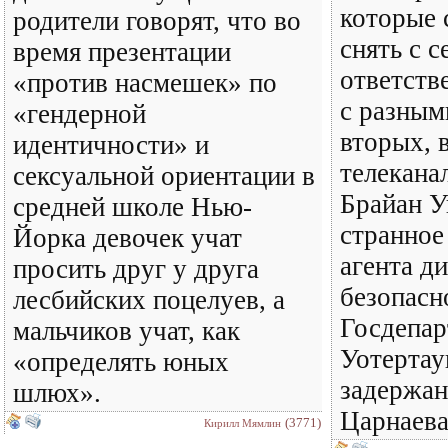
которые 
родители говорят, что во
снять с с
время презентации
ответств
«против насмешек» по
с разным
«гендерной
вторых, 
идентичности» и
телекан
сексуальной ориентации в
Брайан У
средней школе Нью-
странное
Йорка девочек учат
агента д
просить друг у друга
безопасн
лесбийских поцелуев, а
Госдепа
мальчиков учат, как
Уотертау
«определять юных
задержан
шлюх».
Царнаева
(3771)
Кирилл Мямлин