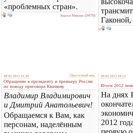
высокоча
«проблемных стран».
трансми
(3470)
Кирилл Мямлин
Гаконой,
4
Преступный мир
09.02.2013 21:34
09.02.2013 04:12
Обращение к президенту и премьеру России
Итоги 2012 пов
по поводу приговора Квачкову
На днях 
Владимир Владимирович
окончате
и Дмитрий Анатольевич!
экономич
Обращаемся к Вам, как
2012 год
персонам, наделённым
первую о