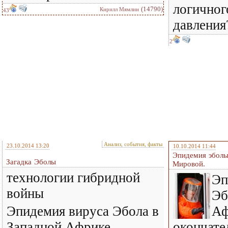
логичног
(14790)
Кирилл Мямлин
43
давления
2
Анализ, события, факты
23.10.2014 13:20
10.10.2014 11:44
Эпидемия эболы,
Загадка Эболы
Мировой.
технологии гибридной
Эп
войны
Эб
Эпидемия вируса Эбола в
Аф
Западной Африке
окончате