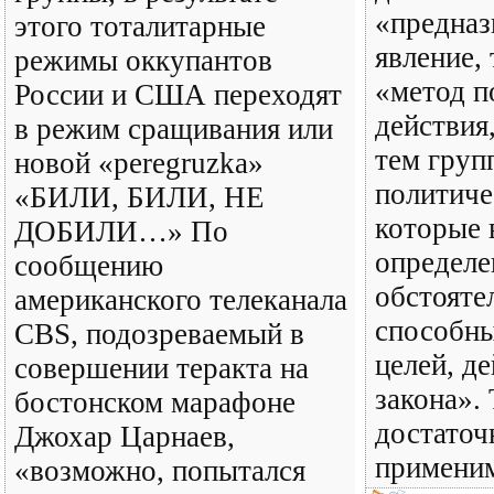
«предназ
этого тоталитарные
явление,
режимы оккупантов
«метод п
России и США переходят
действия
в режим сращивания или
тем груп
новой «peregruzka»
политиче
«БИЛИ, БИЛИ, НЕ
которые 
ДОБИЛИ…» По
определ
сообщению
обстояте
американского телеканала
способны
CBS, подозреваемый в
целей, д
совершении теракта на
закона».
бостонском марафоне
достаточ
Джохар Царнаев,
применим
«возможно, попытался