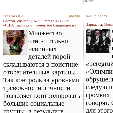
Политика
21.04.2013 20:44
20.04.2013 06:55
Бостон, сценарий №3: «Peregruzka» или
Царнаевы. Новы
«США таки сдают чеченское бандподполье»
Множество
относительно
невинных
деталей порой
«peregru
складываются в поистине
«Олимпи
отвратительные картины.
обрушени
Так контроль за уровнями
следующ
тревожности личности
громких 
позволяет контролировать
говорят.
большие социальные
для этого
группы, в результате