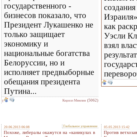
государственного -
создания
бизнесов показало, что
Израиля»
Президент Лукашенко не
как раск
только защищает
Уэсли Кл
экономику и
взял вла
национальные богатства
результат
Белоруссии, но и
государс
исполняет предвыборные
переворо
обещания президента
Путина...
(5062)
Кирилл Мямлин
1
Глобальное управление
20.06.2013 06:08
05.05.2013 15:42
Похоже, либералы окажутся на «каникулах в
Против ветхоза