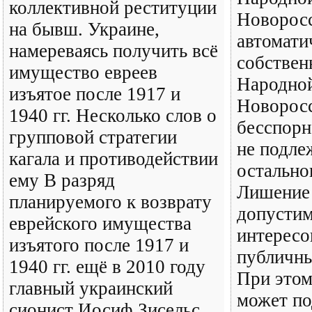
коллективной реституции
Новорос
на бывш. Украине,
автомати
намереваясь получить всё
собствен
имущество евреев
Народно
изъятое после 1917 и
Новоросс
1940 гг. Несколько слов о
бесспорн
групповой стратегии
не подле
кагала и противодействии
остально
ему В разряд
Лишение
планируемого к возврату
допустим
еврейского имущества
интересо
изъятого после 1917 и
публичны
1940 гг. ещё в 2010 году
При этом
главный украинский
может по
сионист Иосиф Зисельс