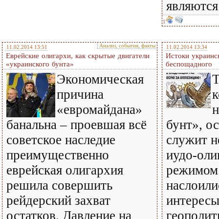
являются
1
Анализ, события, факты
11.02.2014 13:51
11.02.2014 13:34
Еврейские олигархи, как скрытые двигатели
Истоки украинс
«украинского бунта»
беспощадного
Экономическая
Т
причина
к
«евромайдана»
н
банальна – проевшая всё
бунт», о
советское наследие
служит н
преимущественно
иудо-оли
еврейская олигархия
режимом.
решила совершить
наслоили
рейдерский захват
интересы
остатков. Давление на
геополит