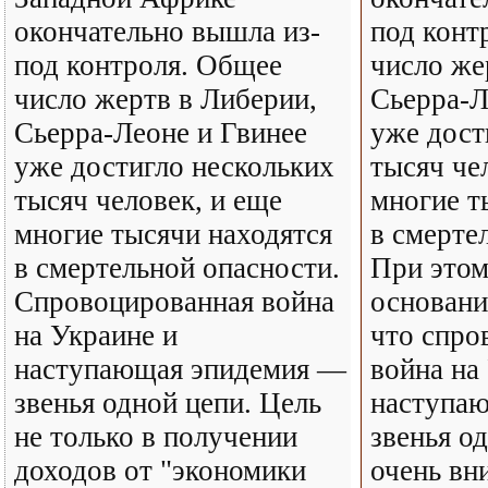
окончательно вышла из-
под конт
под контроля. Общее
число же
число жертв в Либерии,
Сьерра-Л
Сьерра-Леоне и Гвинее
уже дост
уже достигло нескольких
тысяч че
тысяч человек, и еще
многие т
многие тысячи находятся
в смерте
в смертельной опасности.
При этом
Спровоцированная война
основани
на Украине и
что спро
наступающая эпидемия —
война на
звенья одной цепи. Цель
наступаю
не только в получении
звенья о
доходов от "экономики
очень вн