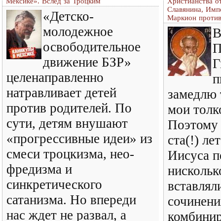
Мексике». Вслед за Троцким
Христианства о
Славянина, Импе
«Детско-
Маркион против
молодежное
В
освободительное
П
движение БЗР»
Г
целенаправленно
п
натравливает детей
замедлю 
против родителей. По
мои толко
сути, детям внушают
Поэтому 
«прогрессивные идеи» из
ста(!) ле
смеси троцкизма, нео-
Иисуса п
фредизма и
нисколько
синкретического
вставлял
сатанизма. Но впереди
сочинени
нас ждет не развал, а
комбинир