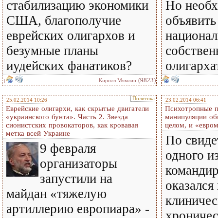
стабилизацию экономики
Но необ
США, благополучие
объявить
еврейских олигархов и
национал
безумные планы
собствен
иудейских фанатиков?
олигархат
(9823)
Кирилл Мямлин
1
Политика
25.02.2014 10:26
23.02.2014 06:41
Еврейские олигархи, как скрытые двигатели
Психотропные п
«украинского бунта». Часть 2. Звезда
манипуляции об
сионистских провокаторов, как кровавая
целом, и «евро
метка всей Украине
По свиде
9 февраля
одного и
организаторы
командир
запустили на
оказался
майдан «тяжелую
клиничес
артиллерию европиара» -
хроничес