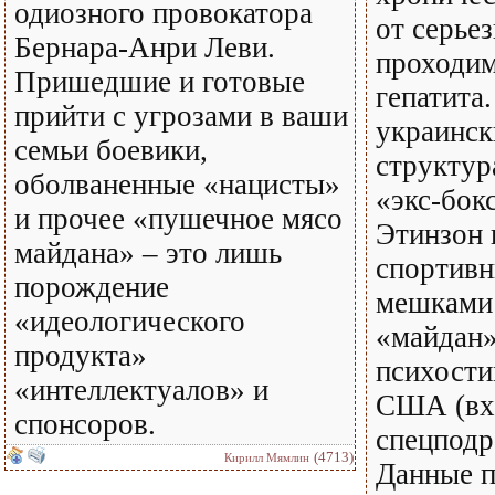
одиозного провокатора
от серье
Бернара-Анри Леви.
проходим
Пришедшие и готовые
гепатита
прийти с угрозами в ваши
украинск
семьи боевики,
структур
оболваненные «нацисты»
«экс-бок
и прочее «пушечное мясо
Этинзон 
майдана» – это лишь
спортивн
порождение
мешками 
«идеологического
«майдан»
продукта»
психости
«интеллектуалов» и
США (вхо
спонсоров.
спецподр
(4713)
Кирилл Мямлин
Данные п