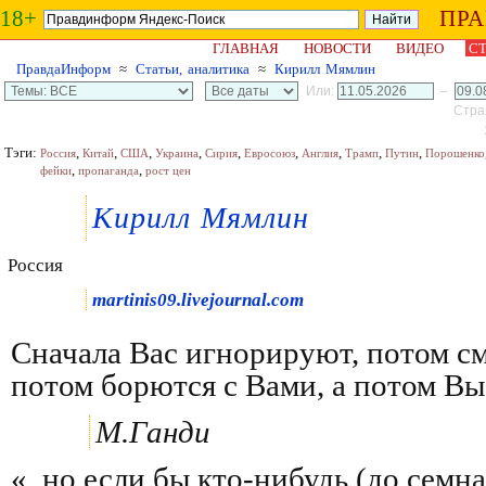
18+
ПР
ГЛАВНАЯ
НОВОСТИ
ВИДЕО
СТ
ПравдаИнформ
≈
Статьи, аналитика
≈
Кирилл Мямлин
Или:
–
Стран
Тэги:
,
,
,
,
,
,
,
,
,
Россия
Китай
США
Украина
Сирия
Евросоюз
Англия
Трамп
Путин
Порошенко
,
,
фейки
пропаганда
рост цен
Кирилл Мямлин
Россия
martinis09.livejournal.com
Сначала Вас игнорируют, потом с
потом борются с Вами, а потом Вы
М.Ганди
«..но если бы кто-нибудь (до семна