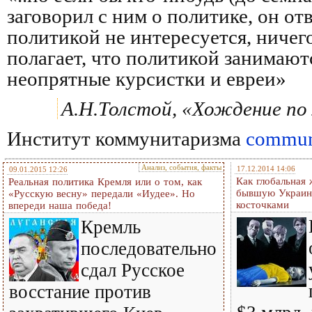
заговорил с ним о политике, он от
политикой не интересуется, ничего
полагает, что политикой занимают
неопрятные курсистки и евреи»
А.Н.Толстой, «Хождение по
Институт коммунитаризма
communi
Анализ, события, факты
17.12.2014 14:06
09.01.2015 12:26
Как глобальная 
Реальная политика Кремля или о том, как
бывшую Украину
«Русскую весну» передали «Иудее». Но
косточками
впереди наша победа!
Кремль
последовательно
сдал Русское
восстание против