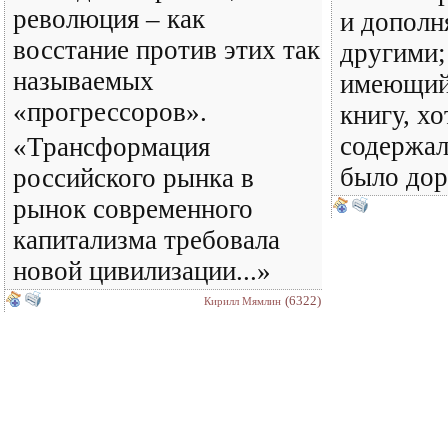
революция – как
и дополн
восстание против этих так
другими;
называемых
имеющий
«прогрессоров».
книгу, хо
содержал
«Транс­формация
было доро
российского рынка в
рынок современного
капитализма требовала
новой цивилизации...»
(6322)
Кирилл Мямлин