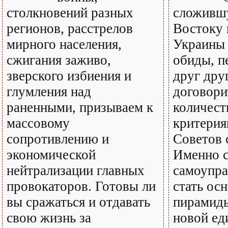
столкновений разных
сложивш
регионов, расстрелов
Востоку 
мирного населения,
Украины 
сжигания заживо,
обиды, п
зверского избиения и
друг друг
глумления над
договори
раненными, призываем к
количес
массовому
критерия
сопротивлению и
Советов 
экономической
Именно с
нейтрализации главных
самоупра
провокаторов. Готовы ли
стать ос
вы сражаться и отдавать
пирамиды
свою жизнь за
новой ед