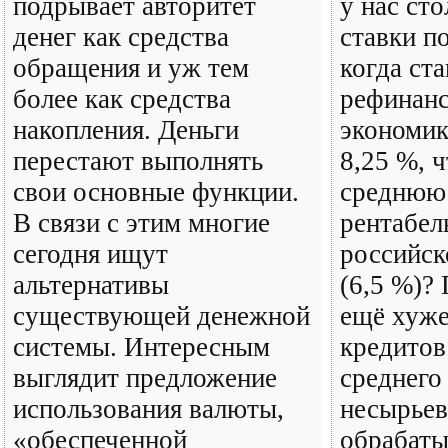
подрывает авторитет
у нас ст
денег как средства
ставки п
обращения и уж тем
когда ста
более как средства
рефинан
накопления. Деньги
экономик
перестают выполнять
8,25 %, 
свои основные функции.
среднюю
В связи с этим многие
рентабел
сегодня ищут
российск
альтернативы
(6,5 %)?
существующей денежной
ещё хуже
системы. Интересным
кредитов
выглядит предложение
среднего
использования валюты,
несырье
«обеспеченной
обрабат