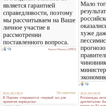
Мало тог
является гарантией
результа
справедливости, поэтому
российск
мы рассчитываем на Ваше
оказалис
личное участие в
хуже даж
рассмотрении
пессими
поставленного вопроса.
прогнозо
(2895)
Кирилл Мямлин
2
правител
чиновник
министер
экономики
1
Нет наркотикам
08.02.2013 09:23
26.01.2013 00:50
В Париже открывается «первый зал для
Ротшильды акти
принятия наркодозы»
драгметаллы: Б
почти на $1 млр