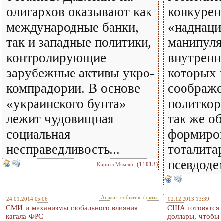
олигархов оказывают как
конкурен
международные банки,
«наднац
так и западные политики,
манипуля
контролирующие
внутренн
зарубежные активы укро-
которых 
компрадории. В основе
соображ
«украинского бунта»
политкор
лежит чудовищная
так же о
социальная
формиро
несправедливость...
тоталита
псевдоде
(11013)
Кирилл Мямлин
Анализ, события, факты
24.01.2014 05:06
02.12.2013 13:39
СМИ и механизмы глобального влияния
США готовятся
кагала ФРС
доллары, чтобы 