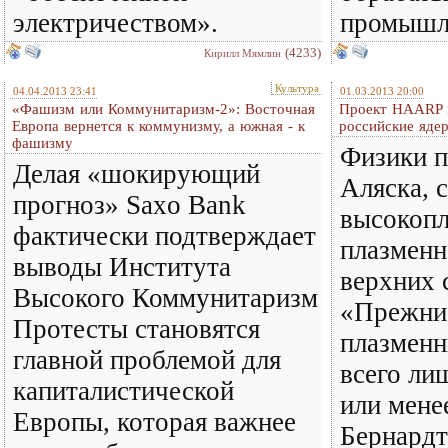
электричеством».
промышле
(4233)
Кирилл Мямлин
Культура
04.04.2013 23:41
01.03.2013 20:00
«Фашизм или Коммунитаризм-2»: Восточная
Проект HAARP г
Европа вернется к коммунизму, а южная - к
российские яде
фашизму
Физики 
Делая «шокирующий
Аляска, 
прогноз» Saxo Bank
высокоп
фактически подтверждает
плазменн
выводы Института
верхних 
Высокого Коммунитаризм
«Прежни
Протесты становятся
плазменн
главной проблемой для
всего ли
капиталистической
или мене
Европы, которая важнее
Бернардт