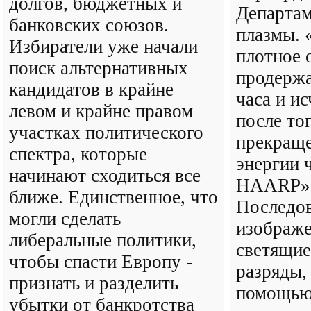
долгов, бюджетных и
Департам
банковских союзов.
плазмы. 
Избиратели уже начали
плотное 
поиск альтернативных
продерж
кандидатов в крайне
часа и ис
левом и крайне правом
после тог
участках политического
прекраще
спектра, которые
энергии 
начинают сходиться все
HAARP»
ближе. Единственное, что
Последов
могли сделать
изображе
либеральные политики,
светящие
чтобы спасти Европу -
разряды,
признать и разделить
помощь
убытки от банкротства