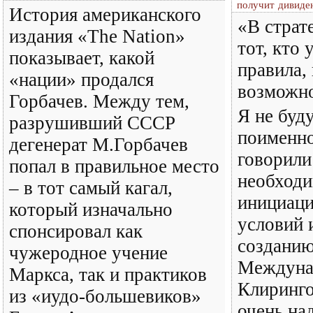
получит дивиде
История американского
«В страт
издания «The Nation»
тот, кто 
показывает, какой
правила,
«нации» продался
возможно
Горбачев. Между тем,
Я не буд
разрушивший СССР
поименно
дегенерат М.Горбачев
говорили
попал в правильное место
необход
– в тот самый кагал,
инициаци
который изначально
условий 
спонсировал как
создани
чужеродное учение
Междуна
Маркса, так и практиков
Клиринго
из «иудо-большевиков»
очень на