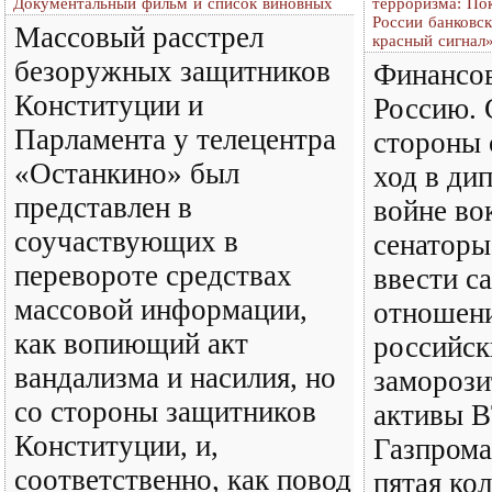
Документальный фильм и список виновных
терроризма: По
России банковск
Массовый расстрел
красный сигнал
безоружных защитников
Финансов
Конституции и
Россию. 
Парламента у телецентра
стороны 
«Останкино» был
ход в ди
представлен в
войне во
соучаствующих в
сенаторы
перевороте средствах
ввести с
массовой информации,
отношен
как вопиющий акт
российск
вандализма и насилия, но
заморози
со стороны защитников
активы В
Конституции, и,
Газпрома
соответственно, как повод
пятая ко