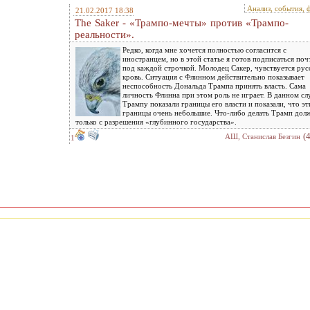
Анализ, события, 
21.02.2017 18:38
The Saker - «Трампо-мечты» против «Трампо-
реальности».
Редко, когда мне хочется полностью согласится с
иностранцем, но в этой статье я готов подписаться поч
под каждой строчкой. Молодец Сакер, чувствуется рус
кровь. Ситуация с Флинном действительно показывает
неспособность Дональда Трампа принять власть. Сама
личность Флинна при этом роль не играет. В данном сл
Трампу показали границы его власти и показали, что эт
границы очень небольшие. Что-либо делать Трамп дол
только с разрешения «глубинного государства».
(
АШ, Станислав Безгин
1