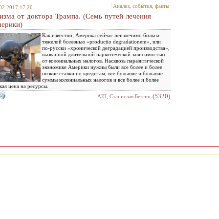
Анализ, события, факты
02.2017 17:20
изма от доктора Трампа. (Семь путей лечения
ерики)
Как известно, Америка сейчас неизлечимо больна
тяжелой болезнью «productio degradationem», или
по-русски «хронической деградацией производства»,
вызванной длительной наркотической зависимостью
от колониальных налогов. Насквозь паразитической
экономике Америки нужны были все более и более
низкие ставки по кредитам, все большие и большие
суммы колониальных налогов и все более и более
кая цена на ресурсы.
(5320)
АШ, Станислав Безгин