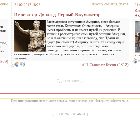
факты
Анализ, события, факты
21.02.2017 18:26
21.
Кл
Император Дональд Первый Вжухинатор
Ам
Рассматривая ситуацию в Америке, я все больше
готов стать Капитаном Очевидность – Америка
ти
имеет проблемы и не имеет путей их решения. В
ская
записи я рассматривал семь путей лечения Америки,
но в заключение пришел к выводу, что Трамп не
будет (не сможет) Америку лечить. И в следующие
учае,
несколько лет будет просто имитировать
и
реиндустриализацию, примерно так же, как и все
жен
остальные президенты. Диктатура не может опираться только «на
низ
штыки»…
4869)
(4812)
АШ, Станислав Безгин
1
Одна страница
При цитировании материалов ссылка, гиперссылка для Интернет, обязательна.
[
08.08.2026 10:46:51
]