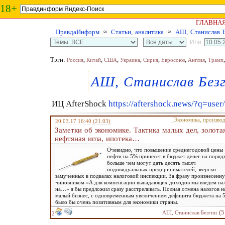
18+
ГЛАВНА
ПравдаИнформ
≈
Статьи, аналитика
≈
АШ, Станислав Б
Или:
Тэги:
,
,
,
,
,
,
,
Россия
Китай
США
Украина
Сирия
Евросоюз
Англия
Трамп
АШ, Станислав Без
ИЦ AfterShock
https://aftershock.news/?q=use
Экономика, произво
20.03.17 16:40
(21.03)
Заметки об экономике. Тактика малых дел, золота
нефтяная игла, ипотека…
Очевидно, что повышение среднегодовой цены
нефти на 5% принесет в бюджет денег на поряд
больше чем могут дать десять тысяч
индивидуальных предпринимателей, зверски
замученных в подвалах налоговой инспекции. За фразу произнесенн
чиновником «А для компенсации выпадающих доходов мы введем на
на…» я бы предложил сразу расстреливать. Полная отмена налогов н
малый бизнес, с одновременным увеличением дефицита бюджета на 
было бы очень позитивным для экономики страны.
(5
АШ, Станислав Безгин
2