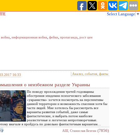
ЙТЕ
Select Language
▼
,
,
,
,
 война
информационная война
фейки
пропаганда
рост цен
Анализ, события, факты
03.2017 16:33
змышления о неизбежном разделе Украины
По поводу прохождения третей годовщины
обострения эпидемии психического заболевания
«украинства» хочется посмотреть на перспективы
данной территории и возможность спасения хотя бы
части людей. Мне хотелось бы рассмотреть все
варианты развития событий, даже самые
фантастические, и выбрать потом наиболее
реалистичные и логически непротиворечивые.
тому вначале я пройдусь по довольно фантастичным вариантам…
(7856)
АШ, Станислав Безгин