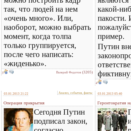
можно построить кадр
являются
так, что людей на нем
какой-ни
«очень много». Или,
пакости. 
наоборот, можно выбрать
пожалуйс
момент, когда толпа
пример.
только группируется,
Путин вн
после чего написать:
законопр
«жиденько».
ответстве
фиктивну
(3205)
Валерий Федотов
3
4
Анализ, события, факты
03.01.2013 21:22
03.01.2013 05:40
Операция прикрытия
Геронтократия н
Сегодня Путин
подписал закон,
согласно