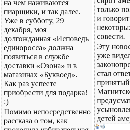
сирот ам
на чем наживаются
только по
пиарщики, и так далее.
и говорит
Уже в субботу, 29
некоторы
декабря, моя
совести.
долгожданная «Исповедь
Эту новос
единоросса» должна
уже виде
появиться в службе
законопро
доставки «Озона» и в
стал отве
магазинах «Буквоед».
принятый
Как раз успеете
Магнитск
приобрести для подарка!
предусмат
:)
усыновле
Помимо непосредственно
детей аме
рассказа о том, как
проходила избирательная