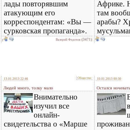
лады повторявшим
Африке. Н
атакующим его
там вооб
корреспондентам: «Вы —
арабы? Х
сурковская пропаганда».
мусульма
(3471)
Валерий Федотов
1
Общество
13.01.2013 22:46
10.01.2013 00:30
Людей много, толку мало
Остался ночеват
Внимательно
изучил все
онлайн-
свидетельства о «Марше
проживан