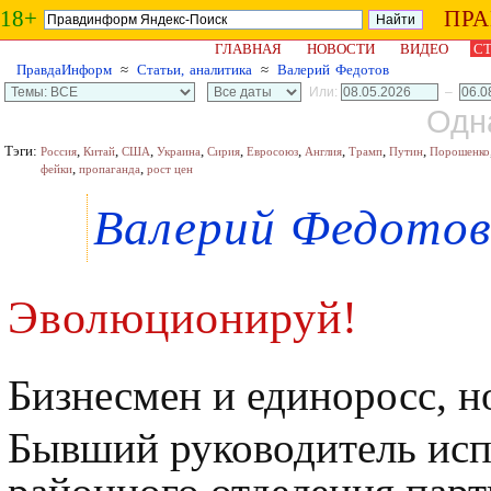
18+
ПР
ГЛАВНАЯ
НОВОСТИ
ВИДЕО
СТ
ПравдаИнформ
≈
Статьи, аналитика
≈
Валерий Федотов
Или:
–
Одн
Тэги:
,
,
,
,
,
,
,
,
,
Россия
Китай
США
Украина
Сирия
Евросоюз
Англия
Трамп
Путин
Порошенко
,
,
фейки
пропаганда
рост цен
Валерий Федото
Эволюционируй!
Бизнесмен и единоросс, но
Бывший руководитель исп