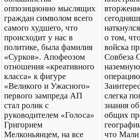
оппозиционно мыслящих
вторжени
граждан символом всего
сегодняш
самого худшего, что
наткнулс
происходит у нас в
о том, чт
политике, была фамилия
войска п
«Сурков». Апофеозом
Совбеза 
отношения «креативного
наземную
класса» к фигуре
операцию
«Великого и Ужасного»
Заинтере
первого зампреда АП
слегка по
стал ролик с
знания об
руководителем «Голоса»
общих пр
Григорием
географии
Мелконьянцем, на все
что Мали 