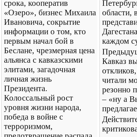
срока, кооператив
Петербур
«Озеро», бизнес Михаила
области, 
Ивановича, сокрытие
представ
информации о том, кто
Дагестана
первым начал бой в
каждом с
Беслане, чрезмерная цена
Предыдущ
альянса с кавказскими
Кавказ в
элитами, загадочная
откликов
личная жизнь
читали мо
Президента.
резонно 
Колоссальный рост
– «ну а В
уровня жизни народа,
предлагае
победа в войне с
Действит
терроризмом,
критикова
предотвращение распада