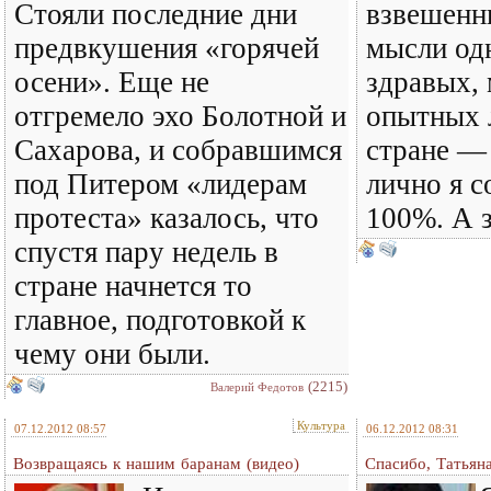
Стояли последние дни
взвешенн
предвкушения «горячей
мысли одн
осени». Еще не
здравых,
отгремело эхо Болотной и
опытных 
Сахарова, и собравшимся
стране —
под Питером «лидерам
лично я с
протеста» казалось, что
100%. А з
спустя пару недель в
стране начнется то
главное, подготовкой к
чему они были.
(2215)
Валерий Федотов
Культура
07.12.2012 08:57
06.12.2012 08:31
Возвращаясь к нашим баранам (видео)
Спасибо, Татьян