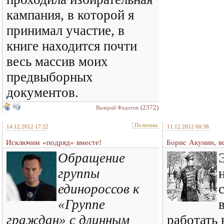
кампания, в которой я
принимал участие, в
книге находится почти
весь массив моих
предвыборных
документов.
(2372)
Валерий Федотов
Политика
14.12.2012 17:22
11.12.2012 00:38
Исключим «подряд» вместе!
Борис Акунин, в
Обращение
группы
единороссов к
«Группе
граждан» с длинным
работать 