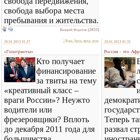
свобода передвижения,
свобода выбора места
пребывания и жительства.
(2853)
Валерий Федотов
Ложь, бред, вред, деза
20.01.2013 01:37
20.01.2013 01:35
«Гопатриоты»
Россия - это Аф
Кто получает
финансирование
за твиты на тему
«креативный класс –
враги России»? Неужто
демократ
водители или
государс
фрезеровщики? Вплоть
Теперь та
до декабря 2011 года для
развал ст
большинства
иностран