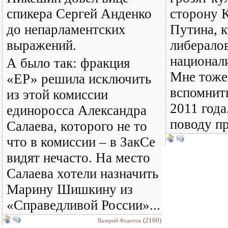
спикера Сергей Анденко
сторону К
до непарламентских
Путина, к
выражений.
либералов
национали
А было так: фракция
Мне тоже 
«ЕР» решила исключить
вспомнить
из этой комиссии
2011 года
единоросса Александра
поводу пр
Салаева, которого не то
что в комиссии – в ЗакСе
видят нечасто. На место
Салаева хотели назначить
Марину Шишкину из
«Справедливой России»...
(2160)
Валерий Федотов