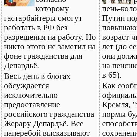
которому
пень-кол
гастарбайтеры смогут
Путин под
работать в РФ без
повышаю
разрешения на работу. Но
возраст ч
никто этого не заметил на
лет (до с
фоне гражданства для
они долж
Депардьё.
на пенсию
в 65).
Весь день в блогах
обсуждается
Как сооб
исключительно
официаль
предоставление
Кремля, "
российского гражданства
нормы бу
Жерару Депардьё. Все
способст
наперебой высказывают
сохранен