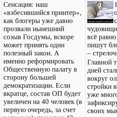
Сенсация: наш
«взбесившийся принтер»,
как блогеры уже давно
прозвали нынешний
чудовищн
созыв Госдумы, вскоре
всё равно
может принять один
пишут бл
полезный закон. А
– стрелоч
именно реформировать
Главной 
Общественную палату в
дней стал
сторону большей
вокруг о
демократизации. Если
стройки в
вкратце, состав ОП будет
уже мног
увеличен на 40 человек (в
зафиксир
первую очередь, за счет
своих мыс