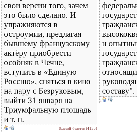
свои версии того, зачем
федераль
это было сделано. И
государс
упражняются в
гражданс
остроумии, предлагая
высококв
бывшему французскому
и опытны
актёру приобрести
государс
особняк в Чечне,
гражданс
вступить в «Единую
относящи
Россию», сняться в кино
руководя
на пару с Безруковым,
составу".
выйти 31 января на
1
Триумфальную площадь
и т. п.
(4135)
Валерий Федотов
3