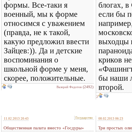
формы. Все-таки я
блогах, в
военный, мы к форме
если бы 
относимся с уважением
например,
(правда, не к такой,
московск
какую предложил ввести
выходцы 
Зайцев:)). Да и детские
параноида
воспоминания о
криков не
школьной форме у меня,
«Фашингт
скорее, положительные.
бы наши 
второй.
(2492)
Валерий Федотов
2
Государство
11.02.2013 20:43
08.02.2013 06:23
Общественная палата вместо «Госдуры»
Три простых ол