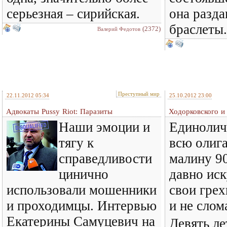
серьезная – сирийская.
она разда
браслеты.
(2372)
Валерий Федотов
Преступный мир
22.11.2012 05:34
25.10.2012 23:00
Адвокаты Pussy Riot: Паразиты
Ходорковского и
Наши эмоции и
Единолич
тягу к
всю олиг
справедливости
малину 90
цинично
давно ис
использовали мошенники
свои грех
и проходимцы. Интервью
и не слом
Екатерины Самуцевич на
Девять ле