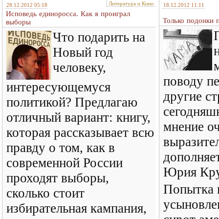
Литература и Кино
28.12.2012 05:18
18.12.2012 11:11
Исповедь единоросса. Как я проиграл
Только подонки 
выборы
Что подарить на
Новый год
человеку,
поводу пе
интересующемуся
другие ст
политикой? Предлагаю
сегодняш
отличный вариант: книгу,
мнение о
которая рассказывает всю
выразите
правду о том, как в
дополняе
современной России
Юрия Кру
проходят выборы,
Попытка в
сколько стоит
усыновле
избирательная кампания,