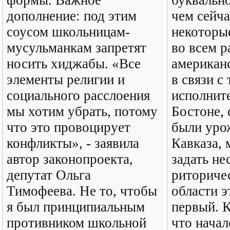
формы. Важное
буквально
дополнение: под этим
чем сейч
соусом школьницам-
некоторы
мусульманкам запретят
во всем 
носить хиджабы. «Все
американ
элементы религии и
в связи с 
социального расслоения
исполните
мы хотим убрать, потому
Бостоне, 
что это провоцирует
были уро
конфликты», - заявила
Кавказа, 
автор законопроекта,
задать не
депутат Ольга
риториче
Тимофеева. Не то, чтобы
области э
я был принципиальным
первый. К
противником школьной
что начал