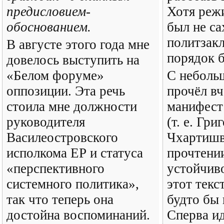
предисловием-
Хотя реж
обоснованием.
был не са
политзак
В августе этого года мне
порядок 
довелось выступить на
«Белом форуме»
С неболь
оппозиции. Эта речь
прочёл в
стоила мне должности
манифест
руководителя
(т. е. Гри
Василеостровского
Чхартишв
исполкома ЕР и статуса
прочтении
«перспективного
устойчив
системного политика»,
этот текс
так что теперь она
будто бы 
достойна воспоминаний.
Сперва и