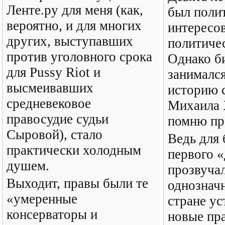
Ленте.ру для меня (как,
был поли
вероятно, и для многих
интересо
других, выступавших
политиче
против уголовного срока
Однако б
для Pussy Riot и
занималс
высмеивавших
историю 
средневековое
Михаила 
правосудие судьи
помню пр
Сыровой), стало
Ведь для 
практически холодным
первого 
душем.
прозвучал
Выходит, правы были те
однозначн
«умеренные
стране у
консерваторы и
новые пр