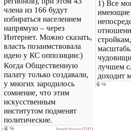
регионов), при этом 43
1) Все мо
члена из 166 будут
имеющие
избираться населением
непосред
напрямую – через
отношени
Интернет. Можно сказать,
стройкам
власть позаимствовала
масштабы
идею у КС оппозиции:)
чудовищн
Когда Общественную
лучшем с
палату только создавали,
доходит 
у многих зародилось
сомнение, что этим
искусственным
институтом подменят
политические.
(3541)
Валерий Федотов
1