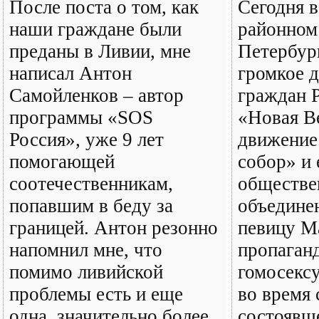
После поста о том, как
Сегодня 
наши граждане были
районном
преданы в Ливии, мне
Петербур
написал Антон
громкое 
Самойленков – автор
граждан Р
программы «SOS
«Новая В
Россия», уже 9 лет
движение
помогающей
собор» и
соотечественникам,
обществе
попавшим в беду за
объедине
границей. Антон резонно
певицу М
напомнил мне, что
пропаган
помимо ливийской
гомосексу
проблемы есть и еще
во время 
одна, значительно более
состоявше