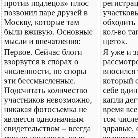
против подлецов» плюс
регистра
позвонил паре друзей в
участков
Москву, которые там
обходить 
были вживую. Основные
кол-во та
мысли и впечатления:
щеток.
Первое. Сейчас блоги
Я уже и з
взорвутся в спорах о
рассмотр
численности, но споры
вносился 
эти бессмысленные.
который 
Подсчитать количество
себе один
участников невозможно,
капли дег
никакая фотосъемка не
время все
является однозначным
том числе
свидетельством – всегда
здравые, 