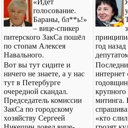
«Идет
голосование.
Бараны, бл**ь!»
– вице-спикер
з
питерского ЗакСа пошёл
принципи
по стопам Алексея
год назад
Навального.
депутатом
Вот вы тут сидите и
Последни
ничего не знаете, а у нас
интернет
тут в Петербурге
годовщин
очередной скандал.
крупного
Председатель комиссии
митинга.
ЗакСа по городскому
спрашива
хозяйству Сергеей
«кто слил
Никешин довел вице-
грозят ку