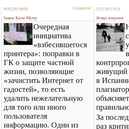
Государство
08.02.2013 06:05
22.01.2013 10:51
Закон Кати Муму
Атака клоунов
Очередная
инициатива
«взбесившегося
принтера»: поправки в
ГК о защите частной
контрпро
жизни, позволяющие
живущий т
«зачистить Интернет от
в Испании
гадостей», то есть
плагиато
удалить нежелательную
объясняет
для того или иного
правильн
пользователя
За послед
информацию. Один из
раз крити