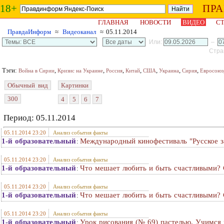
18+
ПР
ГЛАВНАЯ
НОВОСТИ
ВИДЕО
СТ
ПравдаИнформ
≈
Видеоканал
≈ 05.11.2014
Или:
–
Стран
Тэги:
,
,
,
,
,
,
,
Война в Сирии
Кризис на Украине
Россия
Китай
США
Украина
Сирия
Евросоюз
Обычный вид
Картинки
300
4
5
6
7
Период: 05.11.2014
05.11.2014 23:20
Анализ события факты
1-й образовательный
Международный кинофестиваль "Русское з
:
05.11.2014 23:20
Анализ события факты
1-й образовательный
Что мешает любить и быть счастливыми? 
:
05.11.2014 23:20
Анализ события факты
1-й образовательный
Что мешает любить и быть счастливыми? 
:
05.11.2014 23:20
Анализ события факты
1-й образовательный
Урок рисования (№ 69) пастелью. Учимся 
: