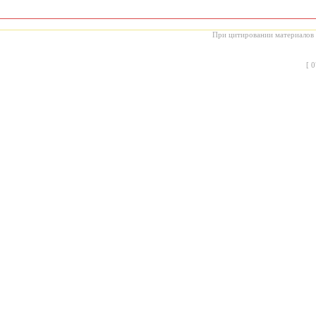
При цитировании материалов с
[
0