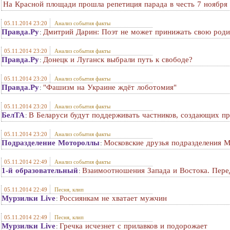
На Красной площади прошла репетиция парада в честь 7 ноября 
05.11.2014 23:20
Анализ события факты
Правда.Ру
Дмитрий Дарин: Поэт не может принижать свою род
:
05.11.2014 23:20
Анализ события факты
Правда.Ру
Донецк и Луганск выбрали путь к свободе?
:
05.11.2014 23:20
Анализ события факты
Правда.Ру
"Фашизм на Украине ждёт лоботомия"
:
05.11.2014 23:20
Анализ события факты
БелТА
В Беларуси будут поддерживать частников, создающих пр
:
05.11.2014 23:20
Анализ события факты
Подразделение Мотороллы
Московские друзья подразделения 
:
05.11.2014 22:49
Анализ события факты
1-й образовательный
Взаимоотношения Запада и Востока. Пере
:
05.11.2014 22:49
Песня, клип
Мурзилки Live
Россиянкам не хватает мужчин
:
05.11.2014 22:49
Песня, клип
Мурзилки Live
Гречка исчезнет с прилавков и подорожает
: