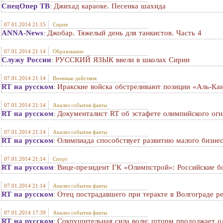
СпецОпер ТВ
Джихад караоке. Песенка шахида
:
07.01.2014 21:15
Сирия
ANNA-News
Джобар. Тяжелый день для танкистов. Часть 4
:
07.01.2014 21:14
Образование
Служу России
РУССКИЙ ЯЗЫК ввели в школах Сирии
:
07.01.2014 21:14
Военные действия
RT на русском
Иракские войска обстреливают позиции «Аль-Ка
:
07.01.2014 21:14
Анализ события факты
RT на русском
Документалист RT об эстафете олимпийского огня
:
07.01.2014 21:14
Анализ события факты
RT на русском
Олимпиада способствует развитию малого бизнес
:
07.01.2014 21:14
Спорт
RT на русском
Вице-президент ГК «Олимпстрой»: Российские б
:
07.01.2014 21:14
Анализ события факты
RT на русском
Отец пострадавшего при теракте в Волгограде р
:
07.01.2014 17:39
Анализ события факты
RT на русском
Сокрушительная сила волн: шторм продолжает о
: