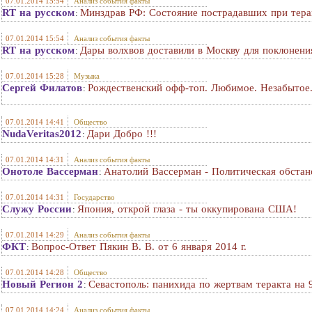
07.01.2014 15:54
Анализ события факты
RT на русском
Минздрав РФ: Состояние пострадавших при терак
:
07.01.2014 15:54
Анализ события факты
RT на русском
Дары волхвов доставили в Москву для поклонен
:
07.01.2014 15:28
Музыка
Сергей Филатов
Рождественский офф-топ. Любимое. Незабытое
:
07.01.2014 14:41
Общество
NudaVeritas2012
Дари Добро !!!
:
07.01.2014 14:31
Анализ события факты
Онотоле Вассерман
Анатолий Вассерман - Политическая обстан
:
07.01.2014 14:31
Государство
Служу России
Япония, открой глаза - ты оккупирована США!
:
07.01.2014 14:29
Анализ события факты
ФКТ
Вопрос-Ответ Пякин В. В. от 6 января 2014 г.
:
07.01.2014 14:28
Общество
Новый Регион 2
Севастополь: панихида по жертвам теракта на 
:
07.01.2014 14:24
Анализ события факты