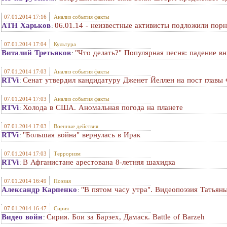
07.01.2014 17:16
Анализ события факты
АТН Харьков
06.01.14 - неизвестные активисты подложили пор
:
07.01.2014 17:04
Культура
Виталий Третьяков
"Что делать?" Популярная песня: падение в
:
07.01.2014 17:03
Анализ события факты
RTVi
Сенат утвердил кандидатуру Дженет Йеллен на пост глав
:
07.01.2014 17:03
Анализ события факты
RTVi
Холода в США. Аномальная погода на планете
:
07.01.2014 17:03
Военные действия
RTVi
"Большая война" вернулась в Ирак
:
07.01.2014 17:03
Терроризм
RTVi
В Афганистане арестована 8-летняя шахидка
:
07.01.2014 16:49
Поэзия
Александр Карпенко
"В пятом часу утра". Видеопоэзия Татьян
:
07.01.2014 16:47
Сирия
Видео войн
Сирия. Бои за Барзех, Дамаск. Battle of Barzeh
: