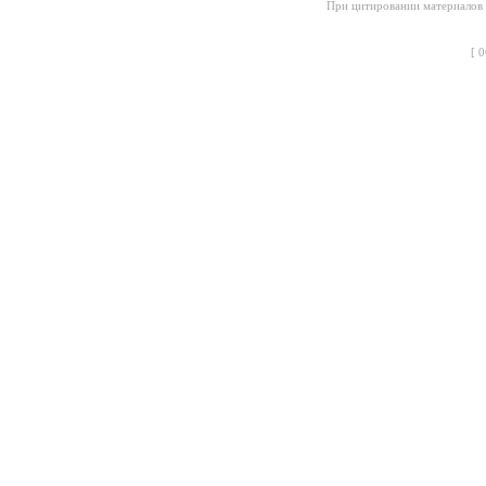
При цитировании материалов с
[
0