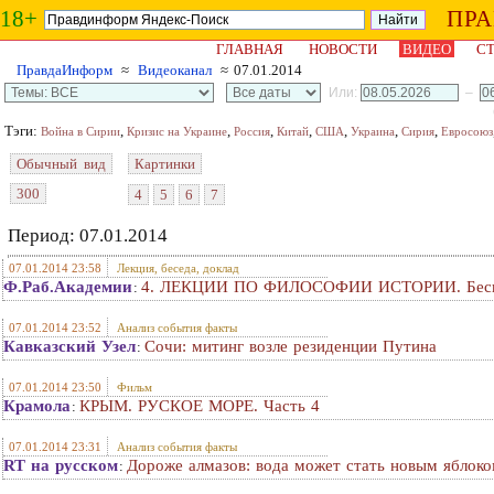
18+
ПР
ГЛАВНАЯ
НОВОСТИ
ВИДЕО
СТ
ПравдаИнформ
≈
Видеоканал
≈ 07.01.2014
Или:
–
Тэги:
,
,
,
,
,
,
,
Война в Сирии
Кризис на Украине
Россия
Китай
США
Украина
Сирия
Евросоюз
Обычный вид
Картинки
300
4
5
6
7
Период: 07.01.2014
07.01.2014 23:58
Лекция, беседа, доклад
Ф.Раб.Академии
4. ЛЕКЦИИ ПО ФИЛОСОФИИ ИСТОРИИ. Бескон
:
07.01.2014 23:52
Анализ события факты
Кавказский Узел
Сочи: митинг возле резиденции Путина
:
07.01.2014 23:50
Фильм
Крамола
КРЫМ. РУСКОЕ МОРЕ. Часть 4
:
07.01.2014 23:31
Анализ события факты
RT на русском
Дороже алмазов: вода может стать новым яблок
: