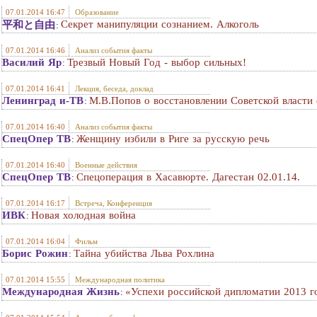
07.01.2014 16:47
Образование
Секрет манипуляции сознанием. Алкоголь
平和と自由
:
07.01.2014 16:46
Анализ события факты
Василий Яр
Трезвый Новый Год - выбор сильных!
:
07.01.2014 16:41
Лекция, беседа, доклад
Ленинград и-ТВ
М.В.Попов о восстановлении Советской власти 
:
07.01.2014 16:40
Анализ события факты
СпецОпер ТВ
Женщину избили в Риге за русскую речь
:
07.01.2014 16:40
Военные действия
СпецОпер ТВ
Спецоперация в Хасавюрте. Дагестан 02.01.14.
:
07.01.2014 16:17
Встреча, Конференция
ИВК
Новая холодная война
:
07.01.2014 16:04
Фильм
Борис Рожин
Тайна убийства Льва Рохлина
:
07.01.2014 15:55
Международная политика
Международная Жизнь
«Успехи российской дипломатии 2013 г
: