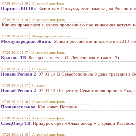
07.01.2014 21:19
Анализ события факты
Партия «ВОЛЯ»
Зачем нам Госдума, если законы для России п
:
07.01.2014 21:18
Анализ события факты
Кличко провалився зі своєю пропозицією про винесення вотуму н
07.01.2014 21:17
Международная политика
Международная Жизнь
Успехи российской дипломатии 2013 го
:
07.01.2014 21:17
Анализ события факты
Красное ТВ
Беседы за чаем с О. Двуреченским (часть 3)
:
07.01.2014 21:17
Общество
Новый Регион 2
07.01.14 В Севастополе на 9 день трагедии в В
:
07.01.2014 21:17
Праздник
Новый Регион 2
07.01.14 По центру Севастополя прошел Рожде
:
07.01.2014 21:16
Анализ события факты
Познавательное
Как живет Испания
:
07.01.2014 21:15
Анализ события факты
СпецОпер ТВ
Придурок орет «Аллах акбар!» с крыши Казанско
:
07.01.2014 21:15
Анализ события факты