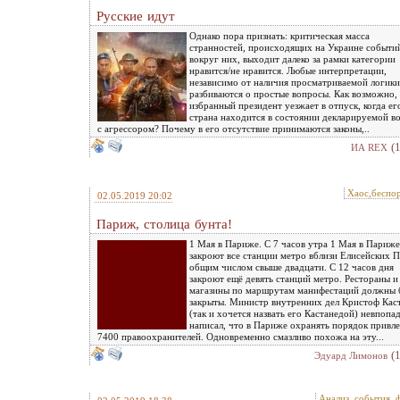
Русские идут
Однако пора признать: критическая масса
странностей, происходящих на Украине событи
вокруг них, выходит далеко за рамки категории
нравится/не нравится. Любые интерпретации,
независимо от наличия просматриваемой логики
разбиваются о простые вопросы. Как возможно,
избранный президент уезжает в отпуск, когда ег
страна находится в состоянии декларируемой в
с агрессором? Почему в его отсутствие принимаются законы,..
(
ИА REX
Хаос,беспо
02.05.2019 20:02
Париж, столица бунта!
1 Мая в Париже. С 7 часов утра 1 Мая в Париже
закроют все станции метро вблизи Елисейских П
общим числом свыше двадцати. С 12 часов дня
закроют ещё девять станций метро. Рестораны и
магазины по маршрутам манифестаций должны 
закрыты. Министр внутренних дел Кристоф Кас
(так и хочется назвать его Кастанедой) невпопа
написал, что в Париже охранять порядок привл
7400 правоохранителей. Одновременно смазливо похожа на эту...
(
Эдуард Лимонов
Анализ, события, 