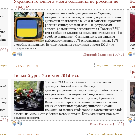
Украиной головного мозга большинство россиян не
Ес
страдает
ув
Завершившиеся выборы президента Украины,
й и
которые несколько месяцев были центральной темой
дискуссий политологов в СМИ и соцсетях, простых
россиян заинтересовали мало. По результатам
,
опроса, большинство респондентов в России (67%)
 что
или вообще не следили за ними, или следили, но «без
о
особого внимания». С вниманием к украинским
ойны
выборам отнеслись 30% опрошенных, из них 12% —
с особым вниманием. Больше половины участников опроса (55%) не
соо
интересовались...
отк
1962)
(1670)
Дмитрий Родионов
рядки
Бедствие, трагедия
02.05.2019 19:26
02.
Тр
Горький урок 2-го мая 2014 года
го
2-ое мая 2014 года в Одессе — это не только
олей,
трагедия. Это ещё и урок. Наглядно
демонстрирующий, к чему приводит слабость власти,
которая живет с оглядкой на Запад и заигрывает с
быть
оппозицией. Власти, для которой одобрение из
танер
Вашингтона и Брюсселя важнее защиты не только
д
своих собственных правоохранителей и своих
екут
граждан, отдавших свой голос и доверившихся этой
власти, но мира и спокойствия в своей стране. Безнаказанность рождает
пол
вседозволенность.
1438)
(1487)
Юлия Витязева
факты
Анализ, события, факты