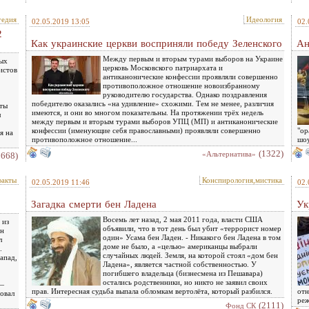
гедия
Идеология
02.05.2019 13:05
02.
2
Как украинские церкви восприняли победу Зеленского
Ан
Между первым и вторым турами выборов на Украине
ных
церковь Московского патриархата и
истов
антиканонические конфессии проявляли совершенно
противоположное отношение новоизбранному
руководителю государства. Однако поздравления
победителю оказались «на удивление» схожими. Тем не менее, различия
аты
имеются, и они во многом показательны. На протяжении трёх недель
л
между первым и вторым турами выборов УПЦ (МП) и антиканонические
конфессии (именующие себя православными) проявляли совершенно
"ор
я на
противоположное отношение...
шоу
(1322)
«Альтернатива»
1668)
факты
Конспирология,мистика
02.05.2019 11:46
02.
Загадка смерти бен Ладена
Ук
Восемь лет назад, 2 мая 2011 года, власти США
 из
объявили, что в тот день был убит «террорист номер
Он
один» Усама бен Ладен. - Никакого бен Ладена в том
л
доме не было, а «целью» американцы выбрали
.
случайных людей. Земля, на которой стоял «дом бен
апад,
Ладена», является частной собственностью. У
погибшего владельца (бизнесмена из Пешавара)
остались родственники, но никто не заявил своих
 ―
прав. Интересная судьба выпала обломкам вертолёта, который разбился.
отн
ровал
реж
(2111)
Фонд СК