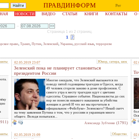
ПРАВДИНФОРМ
Рег
НАЯ
НОВОСТИ
ВИДЕО
СТАТЬИ
КНИГИ
КОНТАКТЫ
О
–
Страница 1 из 2 страниц.
1
2
,
,
,
,
,
,
орское право
Трамп
Путин
Зеленский
Украина
русский язык
терроризм
факты
Юмор, сатира, шок
02.05.2019 23:07
02.
Зеленский пока не планирует становиться
То
президентом России
рота.
Многие ожидали, что Зеленский выскажется по
поводу пятой годовщины трагедии в Одессе, когда
49 человек сгорели заживо в доме профсоюзов. С
самого утра к месту трагедии идут с цветами
одесситы. Страшное событие. Националисты до сих
лёку
пор не понесли никакого наказания за убийства
адио
женщин и детей И что же мы прочитали в
официальном «Фейсбуке» Зеленского? Некий скетч
а
бол
на тему заявления Путина о том, что у россиян и украинцев много
Осв
общего. Володя попытался...
1911)
(1791)
Александр Зубченко
факты
Общество
02.05.2019 21:09
02.