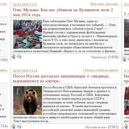
рство
Бедствие, трагедия
02.05.2019 15:11
02.
Олег Музыка: Как нас убивали на Куликовом поле 2
5 
мая 2014 года
Наш собеседник Олег Музыки, один из
рта и
непосредственных участников тех событий. — Олег,
как разворачивались события утром 2 мая? —
всех
Первый состав с харьковскими футбольными
фанатами прибыл в Одессу на матч с «Черноморцем»
имир
около 9:15, и они сразу двинулись с вокзала на
Куликово поле, но наткнулись на автобусы с
батальоном милиции общественной безопасности
о
фаш
специального назначения (бывший «Беркут»), те их оттеснили, и фанаты...
нав
(1459)
Украина.ру
2100)
факты
Анализ, события, факты
02.05.2019 14:14
02.
Посол России рассказал американцам о «медведе,
На
вырвавшемся из клетки»
пр
Посол России в США Анатолий Антонов прочитал в
Университете Пенсильвании лекцию о кризисе в
в
отношениях между Россией и США. Ключевым
событием он назвал период распада СССР и
последующие за этим события, когда «медведь
 и
вырвался из клетки». В своём выступлении
о и
российский дипломат назвал нынешний уровень
российско-американских отношений не отвечающим
нием
интересам обеих стран и заявил о необходимости искать общий язык.
«пр
Текст выступления посла...
рес
1724)
(1581)
«Русская весна»
1