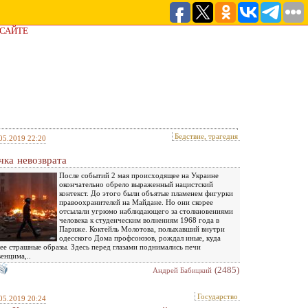
 САЙТЕ
Бедствие, трагедия
05.2019 22:20
чка невозврата
После событий 2 мая происходящее на Украине
окончательно обрело выраженный нацистский
контекст. До этого были объятые пламенем фигурки
правоохранителей на Майдане. Но они скорее
отсылали угрюмо наблюдающего за столкновениями
человека к студенческим волнениям 1968 года в
Париже. Коктейль Молотова, полыхавший внутри
одесского Дома профсоюзов, рождал иные, куда
ее страшные образы. Здесь перед глазами поднимались печи
енцима,..
(2485)
Андрей Бабицкий
Государство
05.2019 20:24