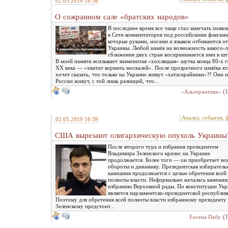
02.05.2019 18:38
О сожранном сале «братских народов»
В последнее время все чаще стал замечать появл
в Сети комментаторов под российскими флагами
которые руками, ногами и языком отбиваются от
Украины. Любой намёк на возможность какого-
сближения двух стран воспринимается ими в шт
В моей памяти всплывает знаменитая «хохляцкая» шутка конца 80-х 
ХХ века — «хватит кормить москалей». После прозрачного намёка кт
хочет сказать, что только на Украине живут «хатаскрайники»?! Они и
России живут, с той лишь разницей, что...
(
«Альтернатива»
Анализ, события, 
02.05.2019 16:39
США вырезают олигархическую опухоль Украины
После второго тура и избрания президентом
Владимира Зеленского кризис на Украине
продолжается. Более того — он приобретает но
обороты и динамику. Президентская избиратель
кампания продолжается с целью обретения всей
полноты власти. Неформально началась кампани
избранию Верховной рады. По конституции Укр
является парламентско-президентской республик
Поэтому для обретения всей полноты власти избранному президенту
Зеленскому предстоит...
(
Eurasia Daily