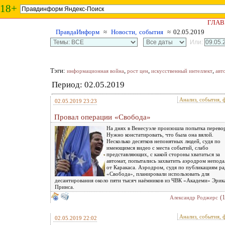
18+
ГЛАВ
ПравдаИнформ
≈
Новости, события
≈ 02.05.2019
Или:
Тэги:
,
,
,
информационная война
рост цен
искусственный интеллект
авт
Период: 02.05.2019
Анализ, события, 
02.05.2019 23:23
Провал операции «Свобода»
На днях в Венесуэле произошла попытка перево
Нужно констатировать, что была она вялой.
Несколько десятков непонятных людей, судя по
имеющимся видео с места событий, слабо
представляющих, с какой стороны хвататься за
автомат, попытались захватить аэродром непода
от Каракаса. Аэродром, судя по публикациям р
«Свобода», планировали использовать для
десантирования около пяти тысяч наёмников из ЧВК «Академи» Эрик
Принса.
(
Александр Роджерс
Анализ, события, 
02.05.2019 22:02