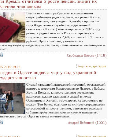
ли Кремль отчитался о росте пенсий, значит их
еличили чиновникам
Власть не спешит разбрасываться нефтяными
сверхприбылями ради стариков, все равно Росстат
нашаманит все, что угодно. В декабре прошлого
года Федеральная служба государственной
статистики (Росстат) констатировала: в 2018 году
размер средней пенсии в России сократился в
годовом исчислении на 2,4%, составив 13,36 тысячи
рублей. Произошло это, указывалось в
тветствующем докладе ведомства, по причине выплаты пенсионерам за
аз от...
(1418)
Свободная Пресса
Бедствие, трагедия
05.2019 19:03
агедия в Одессе подвела черту под украинской
сударственностью
С такой страшной людоедской историей, отсылающей
всякого к зверствам бандеровцев во Львове, в Бабьем
Яру, на Волыни, к преступлениям германских
нацистов, заживо сжигавших людей в печах
Освенцима и Хатыни, государство существовать не
может. Тем более, если оно не считает свершившееся
катастрофой и преступлением, а полагает одесские
события краеуголным камнем своего нынешнего
итического курса. Одна из самых мучительных...
(1551)
Андрей Бабицкий
Бедствие, трагедия