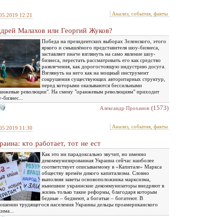
Анализ, события, факты
05.2019 12:21
дрей Малахов или Георгий Жуков?
Победа на президентских выборах Зеленского, этого
яркого и смышлёного представителя шоу-бизнеса,
заставляет иначе взглянуть на само явление шоу-
бизнеса, перестать рассматривать его как средство
развлечения, как дорогостоящую индустрию досуга.
Взглянуть на него как на мощный инструмент
сокрушения существующих авторитарных структур,
перед которыми оказываются бессильными
анжевые революции". На смену "оранжевым революциям" приходит
-бизнес...
(1573)
Александр Проханов
Анализ, события, факты
05.2019 11:30
раина: кто работает, тот не ест
Как это ни парадоксально звучит, но именно
декоммунизированная Украина сейчас наиболее
соответствует описываемому в «Капитале» Маркса
обществу времён дикого капитализма. Словно
выполняя заветы основоположника марксизма,
нынешние украинские декоммунизаторы внедряют в
жизнь только такие реформы, благодаря которым
бедные – беднеют, а богатые – богатеют. В
ошении трудящегося населения Украины дельцы проамериканского
има...