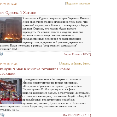
Бедствие, трагедия
05.2019 14:40
лет Одесской Хатыни
5 лет назад в Одессе сгорела старая Украина. Вместе
с ней сгорели последние иллюзии на тему того, что
кровавый переворот в Киеве это понарошку и будет
как при Ющенко, что можно будет просто
переждать. Ее сожгли вместе с людьми, которые
посмели назвать вещи своими именами –
государственный переворот государственным
переворотом, а украинский фашизм украинским
измом. Как и положено в рамках "современной демократии"
язанной США...
(1857)
Борис Рожин
Анализ, события, факты
05.2019 13:46
кануне 9 мая в Минске готовятся новые
овокации
Проведению шествия «Бессмертного полка» в
Минске препятствуют не только чиновники.
«Открытое обращение ветерана труда и войны
Перевощикова В. И.» прозвучало на фоне
непрекращающейся борьбы белорусской «вертикали»
с советским наследием, памятью и общей Победой. В
предвыборный год количество подобных
провокаций, видимо, будет возрастать. А желание
иватизировать» память будет подталкивать не только власти
публики, но и...
(2211)
ИА REGNUM