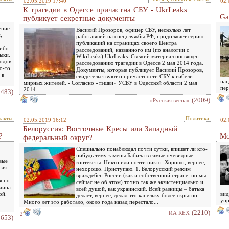
02.05.2019 17:40
02.
К трагедии в Одессе причастна СБУ - UkrLeaks
Ga
публикует секретные документы
ение
Василий Прозоров, офицер СБУ, несколько лет
,
работавший на спецслужбы РФ, продолжает серию
публикаций на страницах своего Центра
либо
расследований, названного им (по аналогии с
ыки.
WikiLeaks) UkrLeaks. Свежий материал посвящён
годов
расследованию трагедии в Одессе 2 мая 2014 года.
о-то
Документы, которые публикует Василий Прозоров,
 в
свидетельствуют о причастности СБУ к гибели
нац
мирных жителей. - Согласно «тэшки» УСБУ в Одесской области 2 мая
пер
2014...
1483)
(2009)
«Русская весна»
факты
Политика
02.05.2019 16:12
02.
Белоруссия: Восточные Кресы или Западный
?
Мо
федеральный округ?
Специально понаблюдал почти сутки, впишет ли кто-
нибудь тему замены Бабича в самые очевидные
вые
контексты. Никто или почти никто. Хорошо, вернее,
ная
нехорошо. Приступаю. 1. Белорусский режим
враждебен России (как и собственной стране, но мы
я по
сейчас не об этом) точно так же экзистенциально и
аина
всей душой, как украинский. Всей разницы – батька
ой.
вид
делает, вернее, делал это капельку более скрытно.
упр
Много лет это работало, около года назад перестало...
(2210)
ИА REX
2
1653)