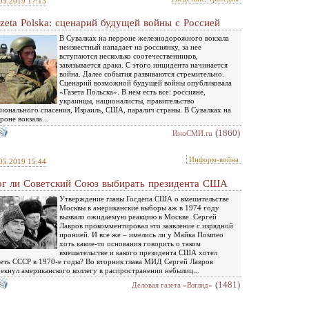
05.2019 17:13
zeta Polska: сценарий будущей войны с Россией
В Сувалках на перроне железнодорожного вокзала
неизвестный нападает на россиянку, за нее
вступаются несколько соотечественников,
завязывается драка. С этого инцидента начинается
война. Далее события развиваются стремительно.
Сценарий возможной будущей войны опубликовала
«Газета Польска». В нем есть все: россияне,
украинцы, националисты, правительство
ионального спасения, Израиль, США, паралич страны. В Сувалках на
роне вокзала...
(1860)
ИноСМИ.ru
Информ-война
05.2019 15:44
г ли Советский Союз выбирать президента США
Утверждение главы Госдепа США о вмешательстве
Москвы в американские выборы аж в 1974 году
вызвало ожидаемую реакцию в Москве. Сергей
Лавров прокомментировал это заявление с изрядной
иронией. И все же – имелись ли у Майка Помпео
хоть какие-то основания говорить о таком
вмешательстве и какого президента США хотел
еть СССР в 1970-е годы? Во вторник глава МИД Сергей Лавров
екнул американского коллегу в распространении небылиц...
(1481)
Деловая газета «Взгляд»