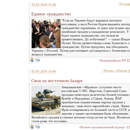
Госуда
02.05.2019 15:36
Единое гражданство
"Если на Украине будут выдавать паспорта
россиянам, а мы в России будем выдавать паспо
гражданство украинцам, то рано или поздно мы
неизбежно придем к ожидаемому результату. У 
будет единое гражданство, это нельзя не
приветствовать. До побачення!" — сказал Влад
Путин. Путин приветствовал слова Зеленского о
гражданстве. Путин придумал, как объединить
Украину с Россией. Путин рассчитывает договориться с Зеленским п
вопросу гражданства...
(
Правдаинформ.РФ
Анализ, события, 
02.05.2019 14:40
Свои на восточном базаре
Американские «Абрамсы» уступают место
российским Т-90С. Впрочем, Советский Союз
продавал некоторое количество боевой техники 
Кувейт и Иорданию, а Сирия, Алжир, ЙАР
приобретали ограниченные партии оружия у
западных, чаще всего европейских стран. Ливия
Ирак отоваривались по большей части в СССР, н
закупки у наших противников были объемными.
Китайского оружия в странах региона тогда почти не было. Исключе
стали разве что поставки...
(
«Военно-промышленный курьер»