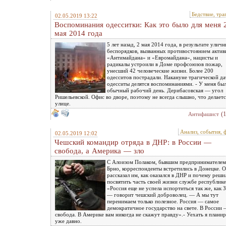
Бедствие, тра
02.05.2019 13:22
Воспоминания одесситки: Как это было для меня 
мая 2014 года
5 лет назад, 2 мая 2014 года, в результате улич
беспорядков, вызванных противостоянием актив
«Антимайдана» и «Евромайдана», нацисты и
радикалы устроили в Доме профсоюзов пожар,
унесший 42 человеческие жизни. Более 200
одесситов пострадали. Накануне трагической д
одесситы делятся воспоминаниями. - У меня бы
обычный рабочий день. Дерибасовская — угол
Ришельевской. Офис во дворе, поэтому не всегда слышно, что делаетс
улице.
(
Антифашист
Анализ, события, 
02.05.2019 12:02
Чешский командир отряда в ДНР: в России ―
свобода, а Америка — зло
С Алоизом Полаком, бывшим предпринимателем
Брно, корреспонденты встретились в Донецке. 
рассказал им, как оказался в ДНР и почему реши
посвятить часть своей жизни службе республике
«Россия еще не успела испортиться так же, как З
— говорит чешский доброволец. — А мы тут
перенимаем только полезное. Россия ― самое
демократичное государство на свете. В России
свобода. В Америке вам никогда не скажут правду».- Уехать я плани
уже давно.