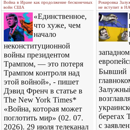
Война в Иране как продолжение бесконечных
Рокировка Залу
войн США
не вступит в Н
«Единственное,
что хуже, чем
начало
неконституционной
западном
войны президентом
европейс
Трампом, — это потеря
Бывший
Трампом контроля над
главнок
этой войной», - пишет
Залужный
Дэвид Френч в статье в
возглав
The New York Times*
украинск
«Война, которая может
берегах 
поглотить мир» (02. 07.
с заявле
2026). 29 июля телеканал