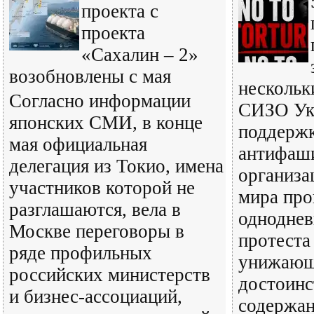
проекта с
проекта
«Сахалин – 2»
возобновлены с мая
нескольк
Согласно информации
СИЗО Ук
японских СМИ, в конце
поддерж
мая официальная
антифаш
делегация из Токио, имена
организа
участников которой не
мира про
разглашаются, вела в
одноднев
Москве переговоры в
протеста
ряде профильных
унижающ
российских министерств
достоинс
и бизнес-ассоциаций,
содержан