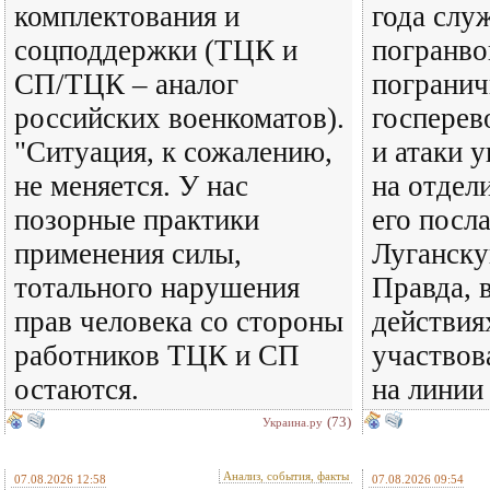
комплектования и
года слу
соцподдержки (ТЦК и
погранво
СП/ТЦК – аналог
погранич
российских военкоматов).
госперев
"Ситуация, к сожалению,
и атаки 
не меняется. У нас
на отдел
позорные практики
его посл
применения силы,
Луганску
тотального нарушения
Правда, 
прав человека со стороны
действия
работников ТЦК и СП
участвов
остаются.
на линии
(73)
Украина.ру
Анализ, события, факты
07.08.2026 12:58
07.08.2026 09:54