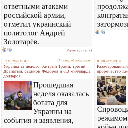
ответными атаками
продолжа
российской армии,
контрата
отметил украинский
затормоз
политолог Андрей
Золотарёв.
(287)
Украина.ру
Анализ, события, факты
03.08.2026 09:02
03.08.2026 09:00
Украина за неделю. Хитрый Трамп, третий
Разочарованный
Драпатый, седьмой Федоров и 8,3 миллиарда
пророчество Ки
долларов
Прошедшая
неделя оказалась
богата для
Спровоц
Украины на
режимом
события и заявления,
война пр