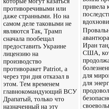
которые могут казаться
привела 
противоречивыми или
последст
даже странными. Но на
вдохнови
самом деле таковыми не
Провальн
являются Так, Трамп
авантюра
сначала пообещал
Иран тан
предоставить Украине
США, ко
лицензию на
продолж
производство
болезнен
противоракет Patriot, а
для миро
через три дня отказал в
для энер
этом. Тем временем
продовол
главнокомандующий ВСУ
безопасн
Драпатый, только что
своеволь
назначенный на эту