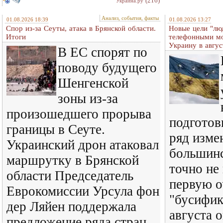
(216)
Украина.ру
Анализ, события, факты
01.08.2026 18:39
01.08.2026 13:27
Спор из-за Сеуты, атака в Брянской области.
Новые цели "лю
Итоги
телефонными м
Украину в авгус
В ЕС спорят по
поводу будущего
Шенгенской
зоны из-за
произошедшего прорыва
подготов
границы в Сеуте.
ряд изме
Украинский дрон атаковал
большинс
маршрутку в Брянской
точно не
области Председатель
первую о
Еврокомиссии Урсула фон
"бусифик
дер Ляйен поддержала
августа 
предложение ряда стран