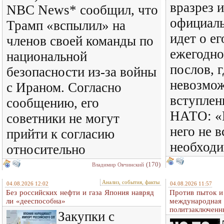
вразрез 
NBC News* сообщил, что
официаль
Трамп «вспылил» на
идет о ег
членов своей команды по
ежегодн
национальной
послов, г
безопасности из-за войны
невозмо
с Ираном. Согласно
вступлен
сообщению, его
НАТО: «
советники не могут
него не 
прийти к согласию
необход
относительно
(170)
Владимир Овчинский
Анализ, события, факты
04.08.2026 12:02
04.08.2026 11:57
Без российских нефти и газа Япония навряд
Против пыток и
ли «дееспособна»
международная 
политзаключенн
Закупки с