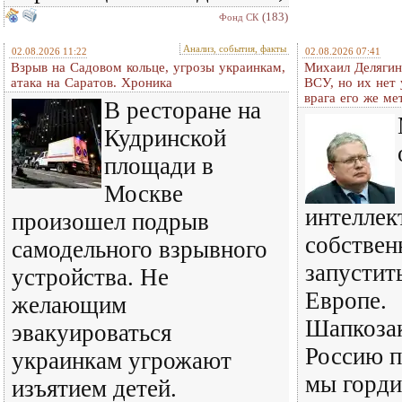
(183)
Фонд СК
Анализ, события, факты
02.08.2026 11:22
02.08.2026 07:41
Взрыв на Садовом кольце, угрозы украинкам,
Михаил Делягин
атака на Саратов. Хроника
ВСУ, но их нет
врага его же м
В ресторане на
Кудринской
площади в
Москве
интеллек
произошел подрыв
собствен
самодельного взрывного
запустит
устройства. Не
Европе.
желающим
Шапкозак
эвакуироваться
Россию п
украинкам угрожают
мы горди
изъятием детей.