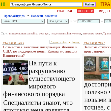
18+
ПР
ГЛАВНАЯ
НОВОСТИ
ВИДЕО
ПравдаИнформ
≈
Новости, события
Или:
–
Тэги:
,
,
,
,
информационная война
рост цен
искусственный интеллект
авторское право
Трамп
Анализ, события, факты
08.08.2026 12:01
08.08.2026 08:37
Совместная валютная интервенция Японии и
Записки отпускн
США по поддержке иены. Какова мотивация
приграничья
Вашингтона?
На пути к
разрушению
существующего
достопри
мирового
полезно 
финансового порядка
новыми в
Специалисты знают, что
точнее, 
японская иена является