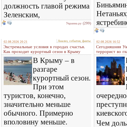
Биньямин
должность главой режима
Нетаньях
Зеленским,
ястребин
(299)
Украина.ру
Анализ, события, факты
02.08.2026 20:21
02.08.2026 16:52
Экстремальные условия в городах счастья.
Сегодняшняя Ук
Как проходит курортный сезон в Крыму
террорист во гл
В Крыму – в
разгаре
курортный сезон.
При этом
туристов, конечно,
очередно
значительно меньше
преступн
обычного. Примерно
киевског
вполовину меньше.
Чем доль