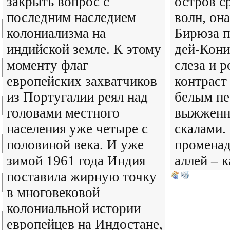
закрыть вопрос с
остров с
последним наследием
волн, она
колониализма на
Бирюза п
индийской земле. К этому
дей-Кони
моменту флаг
слеза и 
европейских захватчиков
контраст
из Португалии реял над
белым пе
головами местного
выжженн
населения уже четыре с
скалами. 
половиной века. И уже
променад
зимой 1961 года Индия
аллей – 
поставила жирную точку
в многовековой
колониальной истории
европейцев на Индостане,