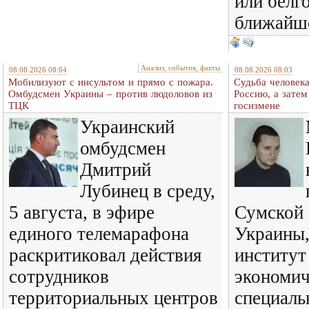
или белг
ближайш
Анализ, события, факты
08.08.2026 08:04
08.08.2026 08:03
Мобилизуют с инсультом и прямо с пожара.
Судьба человека
Омбудсмен Украины – против людоловов из
Россию, а затем
ТЦК
госизмене
Украинский
омбудсмен
Дмитрий
Лубинец в среду,
5 августа, в эфире
Сумской 
единого телемарафона
Украины,
раскритиковал действия
институт
сотрудников
экономич
территориальных центров
специаль