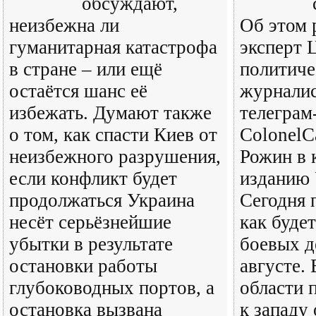
обсуждают,
неизбежна ли
Об этом 
гуманитарная катастрофа
эксперт 
в стране – или ещё
политиче
остаётся шанс её
журналис
избежать. Думают также
телеграм
о том, как спасти Киев от
ColonelC
неизбежного разрушения,
Рожин в 
если конфликт будет
изданию 
продолжаться Украина
Сегодня 
несёт серьёзнейшие
как будет
убытки в результате
боевых д
остановки работы
августе.
глубоководных портов, а
области 
остановка вызвана
к западу