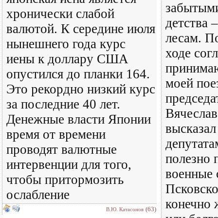
забытыми
хронически слабой
детства 
валютой. К середине июля
лесам. П
нынешнего года курс
ходе сог
иены к доллару США
принима
опустился до планки 164.
моей пое
Это рекордно низкий курс
председа
за последние 40 лет.
Вячеслав
Денежные власти Японии
высказал
время от времени
депутата
проводят валютные
полезно 
интервенции для того,
военные 
чтобы притормозить
Псковско
ослабление
конечно 
(63)
В.Ю. Катасонов