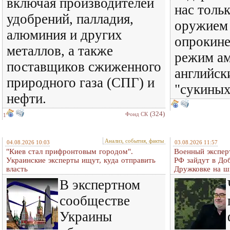
включая производителей
нас тольк
удобрений, палладия,
оружием 
алюминия и других
опрокине
металлов, а также
режим ам
поставщиков сжиженного
английск
природного газа (СПГ) и
"сукиных
нефти.
(324)
Фонд СК
1
Анализ, события, факты
04.08.2026 10:03
03.08.2026 11:57
"Киев стал прифронтовым городом".
Военный экспер
Украинские эксперты ищут, куда отправить
РФ зайдут в До
власть
Дружковке на ш
В экспертном
сообществе
Украины