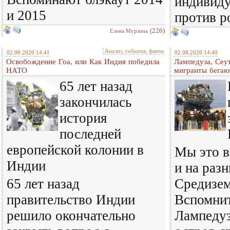
индивиду
и 2015
против р
(226)
Елена Мурзина
Анализ, события, факты
02.08.2026 14:41
02.08.2026 14:40
Освобождение Гоа, или Как Индия победила
Лампедуза, Сеут
НАТО
мигранты бегаю
65 лет назад
закончилась
история
последней
европейской колонии в
Мы это в
Индии
и на раз
65 лет назад
Средизем
правительство Индии
Вспомнит
решило окончательно
Лампедуз