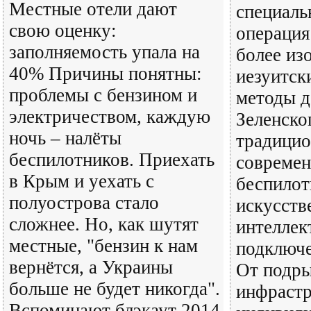
Местные отели дают
специаль
свою оценку:
операция
заполняемость упала на
более из
40% Причины понятны:
иезуитск
проблемы с бензином и
методы д
электричеством, каждую
Зеленско
ночь – налёты
традицио
беспилотников. Приехать
совреме
в Крым и уехать с
беспилот
полуострова стало
искусст
сложнее. Но, как шутят
интеллек
местные, "бензин к нам
подключе
вернётся, а Украины
От подры
больше не будет никогда".
инфраст
Вспоминают блэкаут 2014