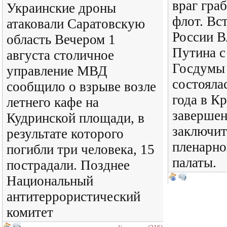
враг гра
Украинские дроны
флот. Вс
атаковали Саратовскую
России В
область Вечером 1
Путина с
августа столичное
Госдумы 
управление МВД
состояла
сообщило о взрыве возле
года в К
летнего кафе на
завершен
Кудринской площади, в
заключит
результате которого
пленарно
погибли три человека, 15
палаты.
пострадали. Позднее
Национальный
антитеррористический
комитет