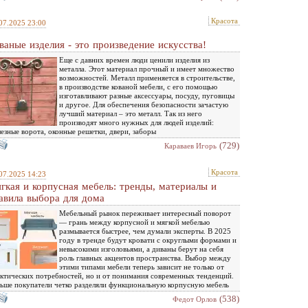
Красота
07.2025 23:00
ваные изделия - это произведение искусства!
Еще с давних времен люди ценили изделия из
металла. Этот материал прочный и имеет множество
возможностей. Металл применяется в строительстве,
в производстве кованой мебели, с его помощью
изготавливают разные аксессуары, посуду, пуговицы
и другое. Для обеспечения безопасности зачастую
лучший материал – это металл. Так из него
производят много нужных для людей изделий:
езные ворота, оконные решетки, двери, заборы
(729)
Караваев Игорь
Красота
07.2025 14:23
гкая и корпусная мебель: тренды, материалы и
авила выбора для дома
Мебельный рынок переживает интересный поворот
— грань между корпусной и мягкой мебелью
размывается быстрее, чем думали эксперты. В 2025
году в тренде будут кровати с округлыми формами и
невысокими изголовьями, а диваны берут на себя
роль главных акцентов пространства. Выбор между
этими типами мебели теперь зависит не только от
ктических потребностей, но и от понимания современных тенденций.
ьше покупатели четко разделяли функциональную корпусную мебель
(538)
Федот Орлов