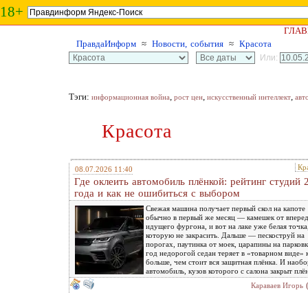
18+
ГЛАВ
ПравдаИнформ
≈
Новости, события
≈
Красота
Или:
Тэги:
,
,
,
информационная война
рост цен
искусственный интеллект
авт
Красота
Кр
08.07.2026 11:40
Где оклеить автомобиль плёнкой: рейтинг студий 
года и как не ошибиться с выбором
Свежая машина получает первый скол на капоте
обычно в первый же месяц — камешек от впере
идущего фургона, и вот на лаке уже белая точка
которую не закрасить. Дальше — пескоструй на
порогах, паутинка от моек, царапины на парковк
год недорогой седан теряет в «товарном виде» 
больше, чем стоит вся защитная плёнка. И наобо
автомобиль, кузов которого с салона закрыт плё
Караваев Игорь