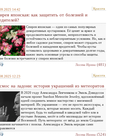
Красота
09.2025 14:42
ирея японская: как защитить от болезней и
едителей?
Спирея японская — один из самых популярных
декоративных кустарников. Её ценят за яркое и
продолжительное цветение, неприхотливость и
устойчивость к неблагоприятным условиям. Но, как и
любое садовое растение, спирея может страдать от
болезней и нападения вредителей. Чтобы кусты
оставались здоровыми и декоративными долгие годы,
важно знать основные угрозы и способы защиты.
ие болезни встречаются у спиреи японской
(481)
Лосева Ирина
Красота
08.2025 12:23
смос на ладони: история украшений из метеоритов
В 2020 году Александра Левченкова и Эмиль Дэвидссон
начали проект Stardust Meteorite Jewelry, вдохновлённый
идеей соединить земное мастерство с внеземной
материей. Их украшения — это не просто аксессуары, а
кусочки космоса, которые можно носить. Каждый
метеорит, будь то найденный в шведской тайге или в
пустыне Атакама, несёт в себе миллиарды лет истории
Вселенной. Путь метеорита: от звёзд до земли Создание
ашения начинается с поиска. Александра и Эмиль нередко сами
равляются
(524)
Лосева Ирина