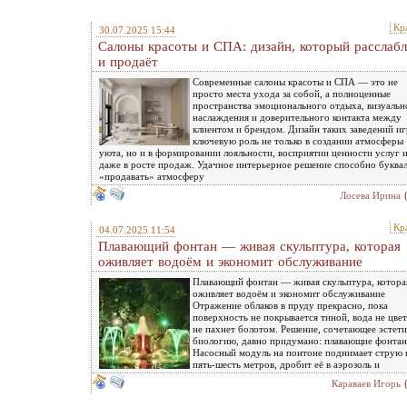
Кр
30.07.2025 15:44
Салоны красоты и СПА: дизайн, который расслабл
и продаёт
Современные салоны красоты и СПА — это не
просто места ухода за собой, а полноценные
пространства эмоционального отдыха, визуальн
наслаждения и доверительного контакта между
клиентом и брендом. Дизайн таких заведений иг
ключевую роль не только в создании атмосферы
уюта, но и в формировании лояльности, восприятии ценности услуг 
даже в росте продаж. Удачное интерьерное решение способно буква
«продавать» атмосферу
Лосева Ирина
Кр
04.07.2025 11:54
Плавающий фонтан — живая скульптура, которая
оживляет водоём и экономит обслуживание
Плавающий фонтан — живая скульптура, котора
оживляет водоём и экономит обслуживание
Отражение облаков в пруду прекрасно, пока
поверхность не покрывается тиной, вода не цвет
не пахнет болотом. Решение, сочетающее эстети
биологию, давно придумано: плавающие фонтан
Насосный модуль на понтоне поднимает струю 
пять-шесть метров, дробит её в аэрозоль и
Караваев Игорь