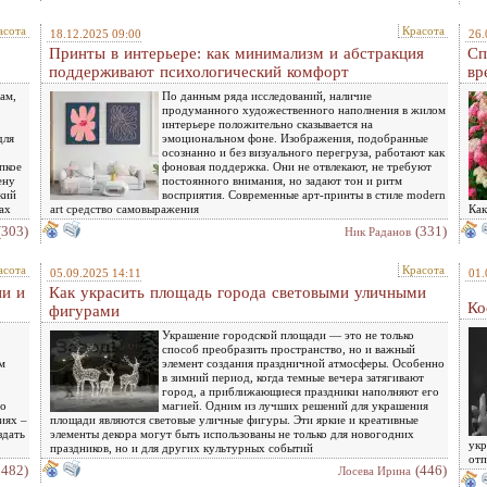
асота
Красота
18.12.2025 09:00
26.
Принты в интерьере: как минимализм и абстракция
Сп
поддерживают психологический комфорт
вр
ам,
По данным ряда исследований, наличие
продуманного художественного наполнения в жилом
интерьере положительно сказывается на
для
эмоциональном фоне. Изображения, подобранные
осознанно и без визуального перегруза, работают как
пкое
фоновая поддержка. Они не отвлекают, не требуют
ену
постоянного внимания, но задают тон и ритм
кий
восприятия. Современные арт-принты в стиле modern
ах
art средство самовыражения
Как
(303)
(331)
Ник Раданов
асота
Красота
05.09.2025 14:11
01.
ии и
Как украсить площадь города световыми уличными
Ко
фигурами
Украшение городской площади — это не только
способ преобразить пространство, но и важный
м
элемент создания праздничной атмосферы. Особенно
в зимний период, когда темные вечера затягивают
город, а приближающиеся праздники наполняют его
 о
магией. Одним из лучших решений для украшения
иях –
площади являются световые уличные фигуры. Эти яркие и креативные
здать
элементы декора могут быть использованы не только для новогодних
укр
праздников, но и для других культурных событий
отп
3482)
(446)
Лосева Ирина