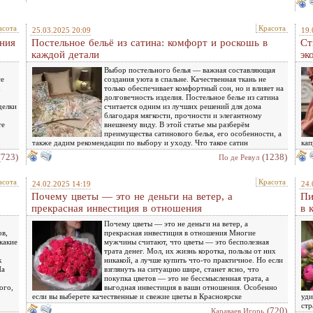
асота
Красота
25.03.2025 20:09
19.
ения
Постельное бельё из сатина: комфорт и роскошь в
Ст
каждой детали
эк
Выбор постельного белья — важная составляющая
се
создания уюта в спальне. Качественная ткань не
только обеспечивает комфортный сон, но и влияет на
долговечность изделия. Постельное белье из сатина
делки
считается одним из лучших решений для дома
благодаря мягкости, прочности и элегантному
те
внешнему виду. В этой статье мы разберём
преимущества сатинового белья, его особенности, а
также дадим рекомендации по выбору и уходу. Что такое сатин
кап
(723)
(1238)
По де Ревул
асота
Красота
24.02.2025 14:19
24.
Почему цветы — это не деньги на ветер, а
Пи
прекрасная инвестиция в отношения
в 
Почему цветы — это не деньги на ветер, а
ов,
прекрасная инвестиция в отношения Многие
какие
мужчины считают, что цветы — это бесполезная
трата денег. Мол, их жизнь коротка, пользы от них
к
никакой, а лучше купить что-то практичное. Но если
На
взглянуть на ситуацию шире, станет ясно, что
покупка цветов — это не бессмысленная трата, а
ого,
выгодная инвестиция в ваши отношения. Особенно
если вы выберете качественные и свежие цветы в Красноярске
уди
стр
(720)
Караваев Игорь