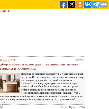
 САЙТЕ
Красота
01.2026 09:08
дбор мебели под интерьер: технические нюансы,
териалы и эргономика
Покупка обстановки для квартиры часто напоминает
лотерею. В торговом зале диван кажется компактным
и стильным, а в вашей гостиной он внезапно
"съедает" половину пространства и конфликтует с
цветом обоев. Ошибка в выборе — это не просто
потеря денег, но и ежедневное раздражение от
неудобной посадки или скрипящих ящиков. Чтобы
ель действительно работала на интерьер, нужно отключить эмоции и
ючить логику инженера. Мы не будем говорить о субъективной
соте,
(326)
Лосева Ирина