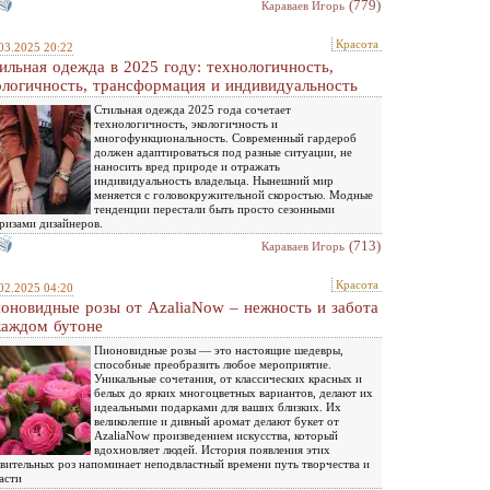
(779)
Караваев Игорь
Красота
03.2025 20:22
ильная одежда в 2025 году: технологичность,
ологичность, трансформация и индивидуальность
Стильная одежда 2025 года сочетает
технологичность, экологичность и
многофункциональность. Современный гардероб
должен адаптироваться под разные ситуации, не
наносить вред природе и отражать
индивидуальность владельца. Нынешний мир
меняется с головокружительной скоростью. Модные
тенденции перестали быть просто сезонными
ризами дизайнеров.
(713)
Караваев Игорь
Красота
02.2025 04:20
оновидные розы от AzaliaNow – нежность и забота
каждом бутоне
Пионовидные розы — это настоящие шедевры,
способные преобразить любое мероприятие.
Уникальные сочетания, от классических красных и
белых до ярких многоцветных вариантов, делают их
идеальными подарками для ваших близких. Их
великолепие и дивный аромат делают букет от
AzaliaNow произведением искусства, который
вдохновляет людей. История появления этих
вительных роз напоминает неподвластный времени путь творчества и
асти