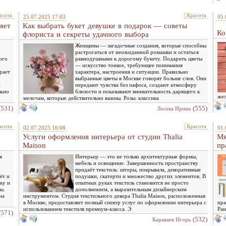
асота
Красота
25.07.2025 17:03
05.
яет
Как выбрать букет девушке в подарок — советы
Ко
флориста и секреты удачного выбора
Женщины — загадочные создания, которые способны
растрогаться от неожиданной ромашки и остаться
ого
равнодушными к дорогому букету. Подарить цветы
— искусство тонкое, требующее понимания
рает
характера, настроения и ситуации. Правильно
выбранные цветы в Москве говорят больше слов. Они
и
передают чувства без пафоса, создают атмосферу
льно
близости и показывают внимательность дарящего к
жел
мелочам, которые действительно важны. Розы: классика
(531)
(555)
Лосева Ирина
асота
Красота
02.07.2025 16:08
01.
Услуги оформления интерьера от студии Thalia
Мя
Maison
пр
я
Интерьер — это не только архитектурные формы,
мебель и освещение. Завершенность пространству
придаёт текстиль: шторы, покрывала, декоративные
ёт и
подушки, скатерти и множество других элементов. В
ку и
опытных руках текстиль становится не просто
ы.
дополнением, а выразительным дизайнерским
на
инструментом. Студия текстильного декора Thalia Maison, расположенная
в Москве, предоставляет полный спектр услуг по оформлению интерьера с
пра
использованием текстиля премиум-класса. Э
Ран
(571)
(532)
Караваев Игорь