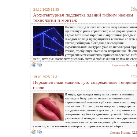
Кр
24.12.2025 11:55
Архитектурная подсветка зданий гибким неоном:
технологии и монтаж
Ночной город живет по своим визуальным закон
где главную роль играет свет, а не форма здания.
Серые бетонные коробки и кирпичные фасады с
заходом солнца превращаются в чистые холсты 
светодизайнеров. Сегодня для создания
выразительных контуров уже не используют хру
стекло, требующее высокого напряжения. На см
устаревшим технологиям пришел надежный гиб
неон, который позволяет рисовать светом любые линии прямо на стен
Караваев Игорь
Кр
19.09.2025 21:31
Перманентный макияж губ: современные тенденц
стили
В мире, где каждая минута на счету, а желание
выглядеть безупречно остается неизменным,
перманентный макияж губ становится настоящи
спасением. Это не просто модная процедура, а
продуманное решение для тех, кто стремится к
совершенству без ежедневных усилий. Забудьте
размазанной помаде и постоянных подкрашиван
современные техники татуажа губ позволяют со
стойкий, естественный и невероятно привлекательный образ.
(2
Лосева Ирина