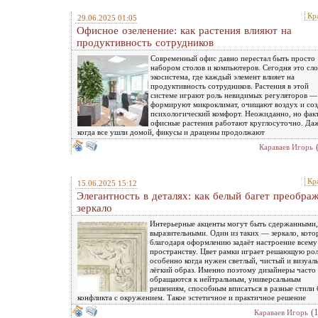
Кр
29.06.2025 01:05
Офисное озеленение: как растения влияют на
продуктивность сотрудников
Современный офис давно перестал быть просто
набором столов и компьютеров. Сегодня это сл
экосистема, где каждый элемент влияет на
продуктивность сотрудников. Растения в этой
системе играют роль невидимых регуляторов —
формируют микроклимат, очищают воздух и со
психологический комфорт. Неожиданно, но факт
офисные растения работают круглосуточно. Да
когда все ушли домой, фикусы и драцены продолжают
Караваев Игорь
Кр
15.06.2025 15:12
Элегантность в деталях: как белый багет преобра
зеркало
Интерьерные акценты могут быть сдержанными,
выразительными. Один из таких — зеркало, кото
благодаря оформлению задаёт настроение всему
пространству. Цвет рамки играет решающую рол
особенно когда нужен светлый, чистый и визуал
лёгкий образ. Именно поэтому дизайнеры часто
обращаются к нейтральным, универсальным
решениям, способным вписаться в разные стили 
конфликта с окружением. Такое эстетичное и практичное решение
(
Караваев Игорь