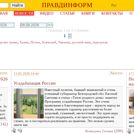
ПРАВДИНФОРМ
Рег
НАЯ
НОВОСТИ
ВИДЕО
СТАТЬИ
КНИГИ
КОНТАКТЫ
О
–
Страница 1 из 2 страниц.
1
2
,
,
,
,
,
,
орское право
Трамп
Путин
Зеленский
Украина
русский язык
терроризм
асота
Красота
15.02.2026 14:44
17.
2026
По
Усадьбизация России
ма
Известный политик, бывший знаменитый и очень
успешный губернатор Белгородской обл. Евгений
ди
Савченко в статье «Тепло родного дома» наметил
,
Программу усадьбизации России. Это очень
правильная и благотворная идея – вернуть народ на
е. За
землю, изменить характер расселения на более
куда
здоровый, гуманный, экологичный. Эту идею надо
рот:
горячо поддержать, и не просто поддержать на
нкой,
меб
словах, но и постараться реализовать на практике. Это нельзя сделать
вкл
(142)
иначе как
кра
(299)
Воеводина Татьяна