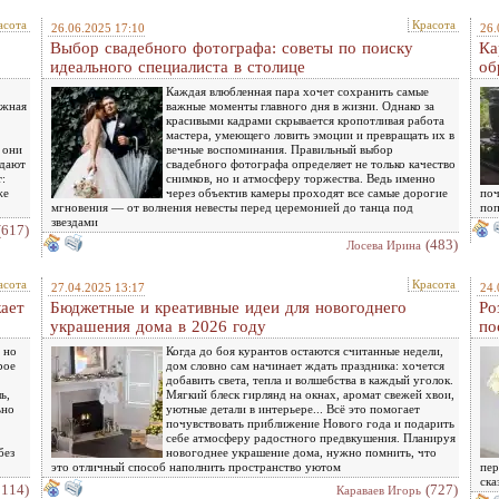
асота
Красота
26.06.2025 17:10
26.
Выбор свадебного фотографа: советы по поиску
Ка
идеального специалиста в столице
об
Каждая влюбленная пара хочет сохранить самые
ожная
важные моменты главного дня в жизни. Однако за
красивыми кадрами скрывается кропотливая работа
мастера, умеющего ловить эмоции и превращать их в
 они
вечные воспоминания. Правильный выбор
здают
свадебного фотографа определяет не только качество
:
снимков, но и атмосферу торжества. Ведь именно
же
через объектив камеры проходят все самые дорогие
поч
мгновения — от волнения невесты перед церемонией до танца под
поп
звездами
(617)
(483)
Лосева Ирина
асота
Красота
27.04.2025 13:17
24.
жает
Бюджетные и креативные идеи для новогоднего
Ро
украшения дома в 2026 году
по
 но
Когда до боя курантов остаются считанные недели,
рое
дом словно сам начинает ждать праздника: хочется
добавить света, тепла и волшебства в каждый уголок.
ь,
Мягкий блеск гирлянд на окнах, аромат свежей хвои,
ьно
уютные детали в интерьере... Всё это помогает
почувствовать приближение Нового года и подарить
себе атмосферу радостного предвкушения. Планируя
без
новогоднее украшение дома, нужно помнить, что
это отличный способ наполнить пространство уютом
пер
ска
1114)
(727)
Караваев Игорь