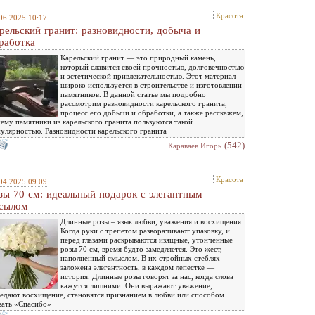
Красота
06.2025 10:17
рельский гранит: разновидности, добыча и
работка
Карельский гранит — это природный камень,
который славится своей прочностью, долговечностью
и эстетической привлекательностью. Этот материал
широко используется в строительстве и изготовлении
памятников. В данной статье мы подробно
рассмотрим разновидности карельского гранита,
процесс его добычи и обработки, а также расскажем,
ему памятники из карельского гранита пользуются такой
улярностью. Разновидности карельского гранита
(542)
Караваев Игорь
Красота
04.2025 09:09
зы 70 см: идеальный подарок с элегантным
сылом
Длинные розы – язык любви, уважения и восхищения
Когда руки с трепетом разворачивают упаковку, и
перед глазами раскрываются изящные, утонченные
розы 70 см, время будто замедляется. Это жест,
наполненный смыслом. В их стройных стеблях
заложена элегантность, в каждом лепестке —
история. Длинные розы говорят за нас, когда слова
кажутся лишними. Они выражают уважение,
едают восхищение, становятся признанием в любви или способом
зать «Спасибо»