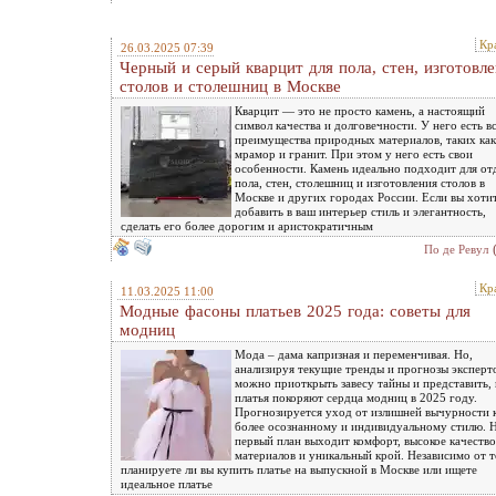
Кр
26.03.2025 07:39
Черный и серый кварцит для пола, стен, изготовл
столов и столешниц в Москве
Кварцит — это не просто камень, а настоящий
символ качества и долговечности. У него есть в
преимущества природных материалов, таких как
мрамор и гранит. При этом у него есть свои
особенности. Камень идеально подходит для от
пола, стен, столешниц и изготовления столов в
Москве и других городах России. Если вы хоти
добавить в ваш интерьер стиль и элегантность,
сделать его более дорогим и аристократичным
По де Ревул
Кр
11.03.2025 11:00
Модные фасоны платьев 2025 года: советы для
модниц
Мода – дама капризная и переменчивая. Но,
анализируя текущие тренды и прогнозы эксперт
можно приоткрыть завесу тайны и представить, 
платья покоряют сердца модниц в 2025 году.
Прогнозируется уход от излишней вычурности 
более осознанному и индивидуальному стилю. 
первый план выходит комфорт, высокое качество
материалов и уникальный крой. Независимо от т
планируете ли вы купить платье на выпускной в Москве или ищете
идеальное платье