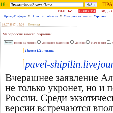
18+
ПР
ГЛАВНАЯ
НОВОСТИ
ВИДЕО
ПравдаИнформ
≈
Новости, события
≈
Малороссия вместо Украины
19.07.2017
, 15:24
Политика
Малороссия вместо Украины
,
,
,
,
кризис на Украине
Александр Захарченко
Донбасс
Малороссия
У
Павел Шипилин
pavel-shipilin.livejo
Вчерашнее заявление Ал
не только укронет, но и 
России. Среди экзотичес
версии встречаются впол