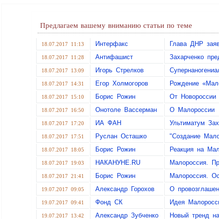
Предлагаем вашему вниманию статьи по теме
Интерфакс
Глава ДНР заяв
18.07.2017 11:13
Антифашист
Захарченко пре
18.07.2017 11:28
Игорь Стрелков
Супернаногениа
18.07.2017 13:09
Eгор Холмогоров
Рождение «Мал
18.07.2017 14:31
Борис Рожин
От Новороссии
18.07.2017 15:10
Онотоле Вассерман
О Малороссии
18.07.2017 16:50
ИА ФАН
Ультиматум Зах
18.07.2017 17:20
Руслан Осташко
"Создание Мало
18.07.2017 17:51
Борис Рожин
Реакция на Ма
18.07.2017 18:05
НАКАНУНЕ.RU
Малороссия. П
18.07.2017 19:03
Борис Рожин
Малороссия. О
18.07.2017 21:41
Александр Горохов
О провозглашен
19.07.2017 09:05
Фонд СК
Идея Малоросс
19.07.2017 09:41
Александр Зубченко
Новый тренд на
19.07.2017 13:42