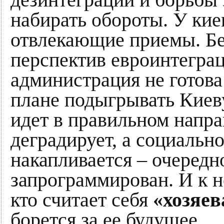
дезинтеграции и борьбы 
набирать обороты. У ки
отвлекающие приемы. Бе
перспектив евроинтеграц
администрация не готова
плане подыгрывать Киеву
идет в правильном напр
деградирует, а социальн
накапливается – очередно
запрограммирован. И к не
кто считает себя
«хозяе
борется за ее будущее.