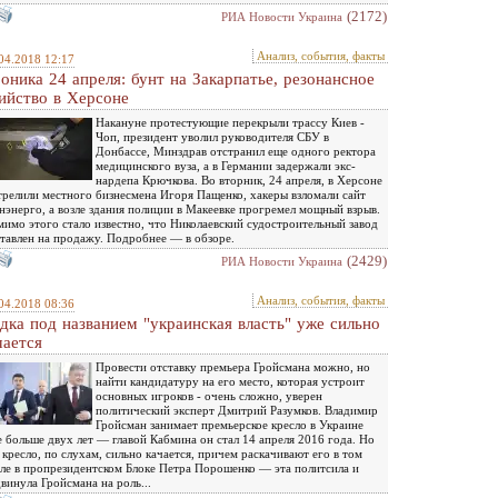
(2172)
РИА Новости Украина
Анализ, события, факты
04.2018 12:17
оника 24 апреля: бунт на Закарпатье, резонансное
ийство в Херсоне
Накануне протестующие перекрыли трассу Киев -
Чоп, президент уволил руководителя СБУ в
Донбассе, Минздрав отстранил еще одного ректора
медицинского вуза, а в Германии задержали экс-
нардепа Крючкова. Во вторник, 24 апреля, в Херсоне
трелили местного бизнесмена Игоря Пащенко, хакеры взломали сайт
энерго, а возле здания полиции в Макеевке прогремел мощный взрыв.
имо этого стало известно, что Николаевский судостроительный завод
тавлен на продажу. Подробнее — в обзоре.
(2429)
РИА Новости Украина
Анализ, события, факты
04.2018 08:36
дка под названием "украинская власть" уже сильно
чается
Провести отставку премьера Гройсмана можно, но
найти кандидатуру на его место, которая устроит
основных игроков - очень сложно, уверен
политический эксперт Дмитрий Разумков. Владимир
Гройсман занимает премьерское кресло в Украине
 больше двух лет — главой Кабмина он стал 14 апреля 2016 года. Но
 кресло, по слухам, сильно качается, причем раскачивают его в том
ле в пропрезидентском Блоке Петра Порошенко — эта политсила и
винула Гройсмана на роль...