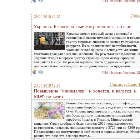
(
РИА Новости Украина
Обще
29.04.2018 19:29
Украина. Безвозвратные миграционные потери
Украина вносит весомый вклад в мировой и
европейский рынок трудовой миграции и входит
группу мировых лидеров по экспорту трудовых
ресурсов. Из-за политической нестабильности,
экономического кризиса и деиндустриализации
миллионы граждан оказались лишними. По результат исследования, с
Украина входит в первую десятку стран-доноров международных
мигрантов в мире. По разным оценкам, число трудовых мигрантов
достигает 4 млн человек, при этом одновременно за пределами...
(
РИА Новости Украина
Анализ, события, 
23.04.2018 12:28
Повышение "минималки": и хочется, и колется, и
МВФ не велит
Резкое обесценивание гривны, рост инфляции,
увеличение безработицы, уход в тень — эконом
Олег Устенко предупредил о рисках экономичес
необоснованного повышения минимальной
заработной платы в Украине. Министерство
финансов Украины обязано было в апреле 2018 года рассмотреть
возможность повысить минимальную зарплату с 3723 грн до 4200 гр
Проанализировав поступления в госбюджет в первом квартале, Минф
решил, что пока что для пересмотра...