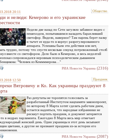
Общество
03.2018 20:11
ди и нелюди: Кемерово и его украинские
рестности
Недели две назад по Сети загуляло забавное видео с
пешеходом, попытавшимся наладить барахливший
светофор. Видели, наверное? Там парень берет палку
и тычет ее куда-то в корпус разрегулированного
аппарата. Успешны были эти действия или нет,
зать трудно, потому что спустя несколько секунд потревоженный столб
нул вместе со светофором. Дело было в Кемерово, и весь недолгий
еопоказ сопровождался неровным психоделическим дышанием
бенщикова: "Человек из Кеммммерова…"
(2316)
РИА Новости Украина
Праздник
03.2018 12:50
преки Вятровичу и Ко. Как украинцы празднуют 8
рта
Раз депутаты не торопятся голосовать за
разработанный Институтом нацпамяти законопроект,
по которому 8 Марта хотят сделать рабочим днем,
остается надеяться, что народные избранники не
рискнут портить праздник, и документ затеряется
-то в недрах парламента. Ежегодно 8 Марта весь мир отмечает
дународный женский день. Одни украинцы в этот день засыпают
щин цветами, а другие не признают праздник из-за истории его
никновения.
(2087)
РИА Новости Украина