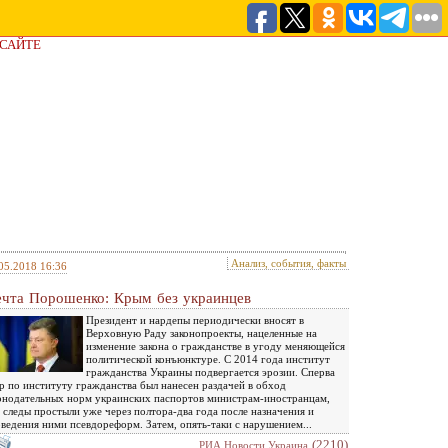
 САЙТЕ
Анализ, события, факты
05.2018 16:36
чта Порошенко: Крым без украинцев
Президент и нардепы периодически вносят в
Верховную Раду законопроекты, нацеленные на
изменение закона о гражданстве в угоду меняющейся
политической конъюнктуре. С 2014 года институт
гражданства Украины подвергается эрозии. Сперва
р по институту гражданства был нанесен раздачей в обход
онодательных норм украинских паспортов министрам-иностранцам,
 следы простыли уже через полтора-два года после назначения и
ведения ними псевдореформ. Затем, опять-таки с нарушением...
(2210)
РИА Новости Украина