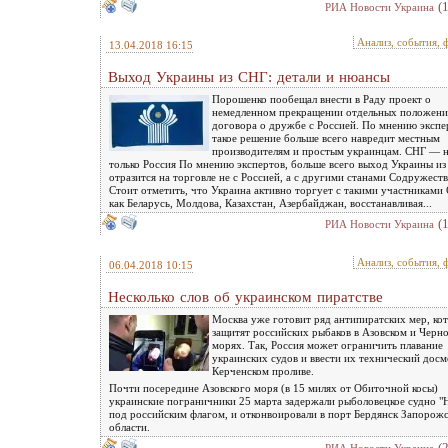
(
РИА Новости Украина
Анализ, события, 
13.04.2018 16:15
Выход Украины из СНГ: детали и нюансы
Порошенко пообещал внести в Раду проект о
немедленном прекращении отдельных положен
договора о дружбе с Россией. По мнению экспе
такое решение больше всего навредит местным
производителям и простым украинцам. СНГ — 
только Россия По мнению экспертов, больше всего выход Украины и
отразится на торговле не с Россией, а с другими станами Содружеств
Стоит отметить, что Украина активно торгует с такими участниками
как Беларусь, Молдова, Казахстан, Азербайджан, восстанавливая...
(
РИА Новости Украина
Анализ, события, 
06.04.2018 10:15
Несколько слов об украинском пиратстве
Москва уже готовит ряд антипиратских мер, ко
защитят российских рыбаков в Азовском и Черн
морях. Так, Россия может ограничить плавание
украинских судов и ввести их технический досм
Керченском проливе.
Почти посередине Азовского моря (в 15 милях от Обиточной косы)
украинские пограничники 25 марта задержали рыболовецкое судно "
под российским флагом, и отконвоировали в порт Бердянск Запорож
области.
(