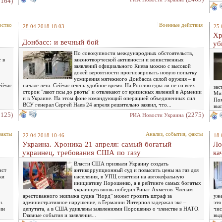
2164)
ство
Военные действия
28.04.2018 18:03
25.
Хр
Донбасс: и вечный бой
уб
По совокупности международных обстоятельств,
 в
законотворческой активности и воинственных
заявлений официального Киева можно с высокой
долей вероятности прогнозировать новую попытку
усмирения мятежного Донбасса силой оружия – в
ейчас
начале лета. Сейчас очень удобное время. На Россию едва ли не со всех
зас
сторон "лают псы до рвоты" и отвлекают от кризисных явлений в Армении
Мин
и в Украине. На этом фоне командующий операцией объединенных сил
Пом
ВСУ генерал Сергей Наев 24 апреля решительно заявил, что...
выс
2125)
(2275)
РИА Новости Украина
факты
Анализ, события, факты
22.04.2018 10:46
18.
Украина. Хроника 21 апреля: самый богатый
Ло
украинец, требования США по газу
ка
Власти США призвали Украину создать
ист
антикоррупционный суд и повысить цены на газ для
ки
населения, в УПЦ ответили на автокефальную
инициативу Порошенко, а в рейтинге самых богатых
украинцев вновь победил Ринат Ахметов. Членам
арестованного экипажа судна "Норд" может грозить штраф за
уже
н.
административное нарушение, в Германии Интерпол задержал экс –
это
ин
депутата, а в США удивлены заявлениями Порошенко о членстве в НАТО.
чис
Главные события и заявления...
выд