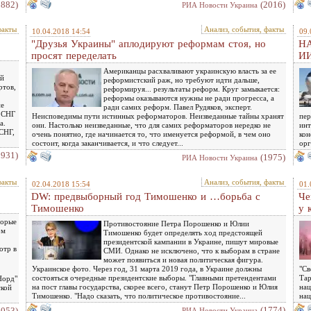
1882)
(2016)
РИА Новости Украина
факты
Анализ, события, факты
10.04.2018 14:54
09.
"Друзья Украины" аплодируют реформам стоя, но
НА
просят переделать
И
Американцы расхваливают украинскую власть за ее
ий
реформистский раж, но требуют идти дальше,
ртов,
реформируя... результаты реформ. Круг замыкается:
реформы оказываются нужны не ради прогресса, а
не
ради самих реформ. Павел Рудяков, эксперт.
з СНГ
Неисповедимы пути истинных реформаторов. Неизведанные тайны хранят
пер
а.
они. Настолько неизведанные, что для самих реформаторов нередко не
инт
 СНГ,
очень понятно, где начинается то, что именуется реформой, в чем оно
кон
состоит, когда заканчивается, и что следует...
орг
1931)
(1975)
РИА Новости Украина
факты
Анализ, события, факты
02.04.2018 15:54
01.
DW: предвыборный год Тимошенко и …борьба с
Че
Тимошенко
у 
торые
Противостояние Петра Порошенко и Юлии
ом
Тимошенко будет определять ход предстоящей
президентской кампании в Украине, пишут мировые
отр в
СМИ. Однако не исключено, что к выборам в стране
может появиться и новая политическая фигура.
Украинское фото. Через год, 31 марта 2019 года, в Украине должны
"Св
состояться очередные президентские выборы. "Главными претендентами
Тар
Норд"
на пост главы государства, скорее всего, станут Петр Порошенко и Юлия
нац
ской
Тимошенко. "Надо сказать, что политическое противостояние...
нац
(1774)
2053)
РИА Новости Украина