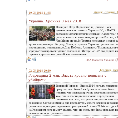
Анализ, события, 
10.05.2018 11:45
Украина. Хроника 9 мая 2018
Накануне Петр Порошенко и Дональд Туск
договорились о саммите Украина-ЕС, в НАТО
сообщили детали встречи с главой "Нафтогаза"
решили ввести новые санкции против России, а
Чен Ын по просьбе Трампа помиловал и освобо
троих американцев. В среду, 9 мая, в городах Украины прошли масс
мероприятия, посвященные Дню Победы. Активисты "Национального
корпуса" блокировали здание телеканала "Интер", а СБУ выдворила из
страны журналистов российских телеканалов.
(
РИА Новости Украина
Бедствие, тра
02.05.2018 20:30
Годовщина 2 мая. Власть кровно повязана с
убийцами
Геннадий Чижов: - Еще в 2014-м году, практиче
сразу после событий на Куликовом поле, было
понятно что главная причина трагедии заключае
том, что к власти рвется вполне определенная
политическая сила, которая и допустила этот акт
сожжения. Сегодня именно она посредством своего влияния и блоки
решение вопроса расследование преступлений. 2 мая 2014-го года я 
на Куликовом поле и могу сказать, что, по сути, это была операция п
ликвидации и устрашению.