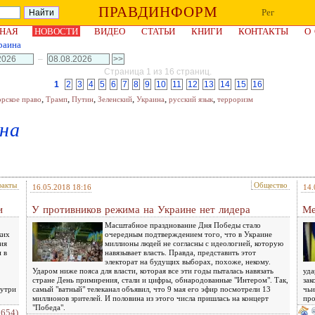
ПРАВДИНФОРМ
Рег
НАЯ
НОВОСТИ
ВИДЕО
СТАТЬИ
КНИГИ
КОНТАКТЫ
О
раина
–
Страница 1 из 16 страниц.
1
2
3
4
5
6
7
8
9
10
11
12
13
14
15
16
,
,
,
,
,
,
орское право
Трамп
Путин
Зеленский
Украина
русский язык
терроризм
на
факты
Общество
16.05.2018 18:16
14.
и
У противников режима на Украине нет лидера
Ме
Масштабное празднование Дня Победы стало
ких
очередным подтверждением того, что в Украине
ия
миллионы людей не согласны с идеологией, которую
 в
навязывает власть. Правда, представить этот
электорат на будущих выборах, похоже, некому.
Ударом ниже пояса для власти, которая все эти годы пыталась навязать
уда
стране День примирения, стали и цифры, обнародованные "Интером". Так,
зак
нутри
самый "ватный" телеканал объявил, что 9 мая его эфир посмотрели 13
чьи
миллионов зрителей. И половина из этого числа пришлась на концерт
про
"Победа".
2654)