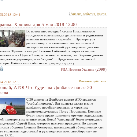
Анализ, события, факты
05.2018 12:41
раина. Хроника дня 5 мая 2018 12.00
Во время внеочередной сессии Никопольского
городского совета между депутатами и радикалами
возникла потасовка и стрельба… Прокуратура
решает вопрос о назначении лингвистической
экспертизы высказываний руководителя одесского
еления "Правого сектора" Татьяны Сойкиной, которая на марше
ионалистов в Одессе 2 мая, в частности, заявила, что Украина должна
надлежать украинцам, а не "жидам"… Представители чеченской
споры: Найем сам их обогнал и преградил дорогу…
(2099)
РИА Новости Украина
Военные действия
04.2018 12:35
ощай, АТО! Что будет на Донбассе после 30
реля
С 30 апреля на Донбассе вместо АТО вводится
"особый порядок". Вся полнота власти в зоне
конфликта перейдет военным, а через них –
главнокомандующему Петру Порошенко. Военные
будут иметь право применять оружие, задерживать
ей, проверять их личные вещи. Новой "операцией" будет руководить
андующий Сергей Наев, которого назначил президент. По словам
истра обороны Степана Полторака, командующий объединенных сил
ет управлять подготовкой и руководством всех сил обороны – не
ько ВСУ,..