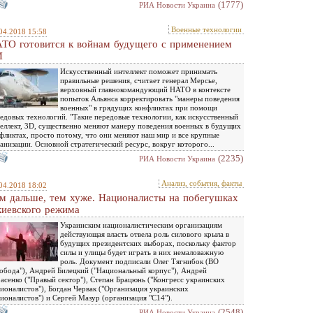
(1777)
РИА Новости Украина
Военные технологии
04.2018 15:58
ТО готовится к войнам будущего с применением
И
Искусственный интеллект поможет принимать
правильные решения, считает генерал Мерсье,
верховный главнокомандующий НАТО в контексте
попыток Альянса корректировать "манеры поведения
военных" в грядущих конфликтах при помощи
едовых технологий. "Такие передовые технологии, как искусственный
еллект, 3D, существенно меняют манеру поведения военных в будущих
фликтах, просто потому, что они меняют наш мир и все крупные
анизации. Основной стратегический ресурс, вокруг которого...
(2235)
РИА Новости Украина
Анализ, события, факты
04.2018 18:02
м дальше, тем хуже. Националисты на побегушках
киевского режима
Украинским националистическим организациям
действующая власть отвела роль силового крыла в
будущих президентских выборах, поскольку фактор
силы и улицы будет играть в них немаловажную
роль. Документ подписали Олег Тягнибок (ВО
обода"), Андрей Билецкий ("Национальный корпус"), Андрей
асенко ("Правый сектор"), Степан Брацюнь ("Конгресс украинских
ионалистов"), Богдан Червак ("Организация украинских
ионалистов") и Сергей Мазур (организация "С14").
(2548)
РИА Новости Украина