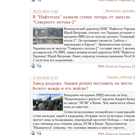
РИА Новости Украина
Экономика, произво
30.03.2018 13:03
В "Нафтогазе" назвали сумму потерь от запуска
"Северного потока-2"
Коммерческий директор НАК "Нафтогаз Украин
Юрий Витренко считает, что Украина потеряет 
процента ВВП после запуска проекта "Северный
поток-2". Он призывает провести "работу с
партнерами в Европе". Экономические потери
Украины после запуска "Северного потока-2" составят около 3 милли
долларов или 3% ВВП, заявил коммерческий директор НАК "Нафтога
Украины" Юрий Витренко. Ранее оператор газовода компания Nord S
2 получила все разрешения...
(
РИА Новости Украина
Анализ, события, 
25.03.2018 12:23
Завод раздора. Аваков решил поставить на место
Белого вождя и его войско?
Нежданно-негаданно МВД наехало на базу
"Национального корпуса" нардепа Андрея Билец
на заводе "АТЭК" в Киеве. Чем закончится обыск
пока не известно.
Сотни вооруженных полицейских и нацгвардейц
сотни молодых людей в гражданке, большая часть из которых стыдли
прячут лица за балаклавами, перекрытый проспект Победы — так нач
утро пятницы под стенами завода АТЭК в Киеве. Представители
"Нацкорпуса" уверены, что силовики явились к ним не спроста…
(
РИА Новости Украина