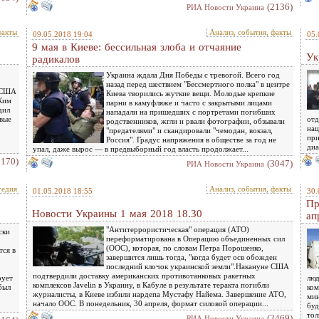
(2136)
РИА Новости Украина
факты
Анализ, события, факты
09.05.2018 19:04
05.
9 мая в Киеве: бессильная злоба и отчаяние
Ук
радикалов
Украина ждала Дня Победы с тревогой. Всего год
назад перед шествием "Бессмертного полка" в центре
, США
Киева творились жуткие вещи. Молодые крепкие
 Ким
парни в камуфляже и часто с закрытыми лицами
дил
нападали на пришедших с портретами погибших
овые
отд
родственников, жгли и рвали фотографии, обзывали
нац
"предателями" и скандировали "чемодан, вокзал,
при
Россия". Градус напряжения в обществе за год не
диа
упал, даже вырос — в предвыборный год власть продолжает...
2170)
(3047)
РИА Новости Украина
гедия
Анализ, события, факты
01.05.2018 18:55
30.
Пр
Новости Украины 1 мая 2018 18.30
ап
"Антитеррористическая" операция (АТО)
ски
переформатирована в Операцию объединенных сил
(ООС), которая, по словам Петра Порошенко,
тся в
завершится лишь тогда, "когда будет осв обожден
последний клочок украинской земли".Накануне США
подтвердили доставку американских противотанковых ракетных
рует
люд
комплексов Javelin в Украину, в Кабуле в результате теракта погибли
был
ком
журналисты, в Киеве избили нардепа Мустафу Найема. Завершение АТО,
о
мин
начало ООС. В понедельник, 30 апреля, формат силовой операции...
буд
тол
(2469)
РИА Новости Украина