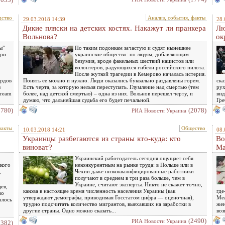
дство
Анализ, события, факты
29.03.2018 14:39
28.
Дикие пляски на детских костях. Накажут ли пранкера
Лю
Вольнова?
ок
ы"
По таким подонкам зачастую и судят нынешнее
три
украинское общество: по людям, добавляющим
безумия, вроде факельных шествий нацистов или
волонтеров, радующихся гибели российского пилота.
После жуткой трагедии в Кемерово началась истерия.
ардов
Понять ее можно и нужно. Люди оказались буквально раздавлены горем.
ска
з
Есть черта, за которую нельзя переступать. Глумление над смертью (тем
рух
tream
более, над детской смертью) – одна из них. Вольнов перешел черту, и
вид
думаю, что дальнейшая судьба его будет печальной.
Гре
1780)
(2078)
РИА Новости Украина
факты
Общество
10.03.2018 14:21
08.
Украинцы разбегаются из страны кто-куда: кто
Во
виноват?
Ма
Украинский работодатель сегодня ощущает себя
кого
неконкурентным на рынке труда: в Польше или в
,
Чехии даже низкоквалифицированные работники
получают в среднем в три раза больше, чем в
Украине, считают эксперты. Никто не скажет точно,
ев,
какова в настоящее время численность населения Украины (как
где
во
утверждают демографы, приводимая Госстатом цифра — оценочная),
Меж
алось
трудно подсчитать количество мигрантов, выехавших на заработки в
жен
другие страны. Одно можно сказать...
воз
(2490)
РИА Новости Украина
2382)