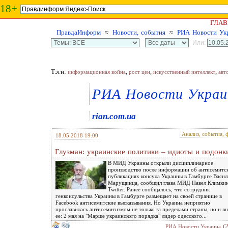
18+
ГЛАВ
ПравдаИнформ
≈
Новости, события
≈
РИА Новости Ук
Или:
Тэги:
,
,
,
информационная война
рост цен
искусственный интеллект
авт
РИА Новости Украи
rian.com.ua
Анализ, события, 
18.05.2018 19:00
Глузман: украинские политики – идиоты и подонк
В МИД Украины открыли дисциплинарное
производство после информации об антисемитс
публикациях консула Украины в Гамбурге Васил
Марущинца, сообщил глава МИД Павел Климкин
Twitter. Ранее сообщалось, что сотрудник
генконсульства Украины в Гамбурге размещает на своей странице в
Facebook антисемитские высказывания. Но Украина неприятно
прославилась антисемитизмом не только за пределами страны, но и в
ее: 2 мая на "Марше украинского порядка" лидер одесского...
(
РИА Новости Украина