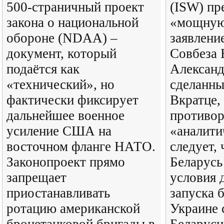
500‑страничный проект
(ISW) пр
закона о национальной
«мощную
обороне (NDAA) –
заявлени
документ, который
Совбеза 
подаётся как
Александ
«технический», но
сделанны
фактически фиксирует
Вкратце,
дальнейшее военное
противор
усиление США на
«аналити
восточном фланге НАТО.
следует, 
Законопроект прямо
Беларусь
запрещает
условия 
приостанавливать
запуска 
ротацию американской
Украине 