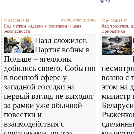
Анализ, события, факты
09.04.2026 15:55
09.04.2026 15:47
Под чужим «ядерным зонтиком»: цена
Лёд тронулся, 
безопасности
Прибалтики
Пазл сложился.
Партия войны в
Польше – ягеллоны
добились своего. События
несмотря
в военной сфере у
возню с 
западной соседки на
этом на 
первый взгляд не выходят
министр 
за рамки уже обычной
Беларус
повестки и
Рыженков
взаимодействия с
сделанны
союзниками, но это
министр