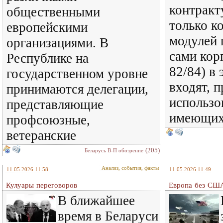
контракт
общественными
только к
европейскими
модулей 
организациями. В
сами кор
Республике на
82/84) в 
государственном уровне
входят, 
принимаются делегации,
использо
представляющие
имеющихс
профсоюзные,
ветеранские
(205)
Беларусь В-П обозрение
Анализ, события, факты
11.05.2026 11:58
11.05.2026 11:49
Кулуары переговоров
Европа без СШ
В ближайшее
время в Беларуси