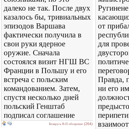
далеко не так. После двух
Ругинене
казалось бы, тривиальных
касающих
эпизодов Варшава
от приба
фактически получила в
республи
свои руки ядерное
для пров
оружие. Сначала
двусторо
состоялся визит НГШ ВС
политиче
Франции в Польшу и его
перегово
встреча с польским
Правда, 
командованием. Затем,
ни его им
спустя несколько дней
должност
польский Генштаб
предысто
подписал соглашение
перипети
взаимоо
(264)
Беларусь В-П обозрение