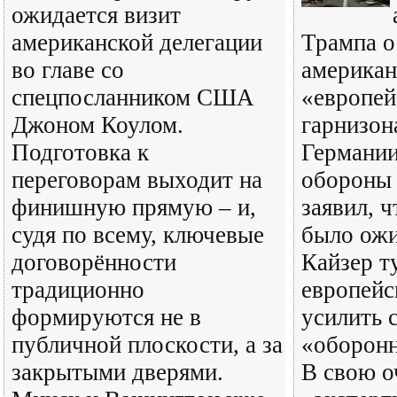
ожидается визит
американской делегации
Трампа о
во главе со
американ
спецпосланником США
«европей
Джоном Коулом.
гарнизона
Подготовка к
Германии
переговорам выходит на
обороны
финишную прямую – и,
заявил, 
судя по всему, ключевые
было ож
договорённости
Кайзер т
традиционно
европейс
формируются не в
усилить 
публичной плоскости, а за
«оборонн
закрытыми дверями.
В свою о