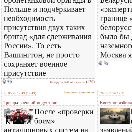
бронетанковой бригады в
Беларуси
Польше и подчёркивает
«эксперт
необходимость
границе 
присутствия двух таких
белорусс
бригад «для сдерживания
было бы 
России». То есть
наземног
Вашингтон, не просто
Москва 
сохраняет военное
присутствие
(179)
Беларусь В-П обозрение
Военные технологии
26.05.26 17:49
(17:49)
26.05.2026 17:31
Тренды военной индустрии
Киеву не избеж
После «проверки
боем»
антидроновых систем на
заявлени