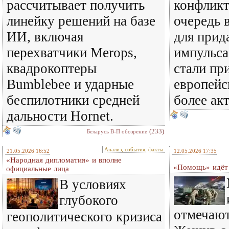
рассчитывает получить
конфликт
линейку решений на базе
очередь 
ИИ, включая
для прид
перехватчики Merops,
импульса
квадрокоптеры
стали пр
Bumblebee и ударные
европейс
беспилотники средней
более ак
дальности Hornet.
(233)
Беларусь В-П обозрение
Анализ, события, факты
21.05.2026 16:52
12.05.2026 17:35
«Народная дипломатия» и вполне
«Помощь» идёт
официальные лица
В условиях
глубокого
отмечают
геополитического кризиса