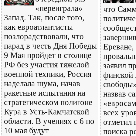
«переиграла»
что Самм
Запад. Так, после того,
политиче
как евроатлантисты
сообщест
позлорадствовали, что
завершив
парад в честь Дня Победы
Ереване,
9 Мая пройдет в столице
провальн
РФ без участия тяжелой
заявил п
военной техники, Россия
финской 
наделала шума, начав
свободы
ракетные испытания на
назвав с
стратегическом полигоне
«евросам
Кура в Усть-Камчатской
всех уро
области. В учениях с 6 по
отметил 
10 мая будут
поиска р