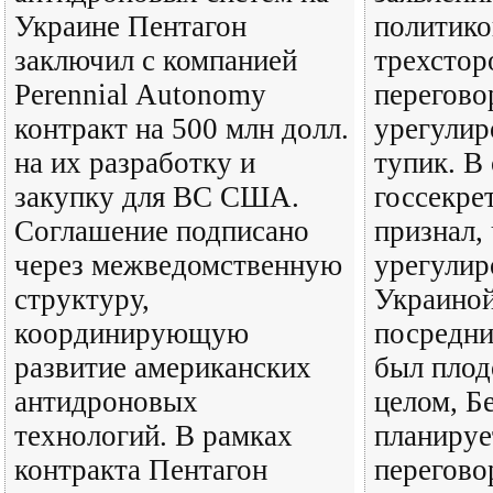
Украине Пентагон
политико
заключил с компанией
трехстор
Perennial Autonomy
перегово
контракт на 500 млн долл.
урегулир
на их разработку и
тупик. В
закупку для ВС США.
госсекр
Соглашение подписано
признал,
через межведомственную
урегулир
структуру,
Украиной
координирующую
посредни
развитие американских
был плод
антидроновых
целом, Б
технологий. В рамках
планируе
контракта Пентагон
перегово