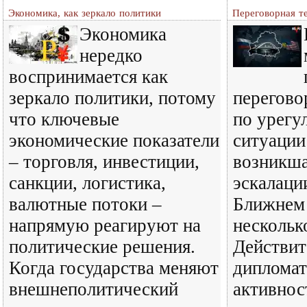
Экономика, как зеркало политики
Переговорная те
Экономика
нередко
воспринимается как
зеркало политики, потому
перегово
что ключевые
по урегу
экономические показатели
ситуации
– торговля, инвестиции,
возникша
санкции, логистика,
эскалаци
валютные потоки –
Ближнем 
напрямую реагируют на
несколько
политические решения.
Действит
Когда государства меняют
дипломат
внешнеполитический
активнос