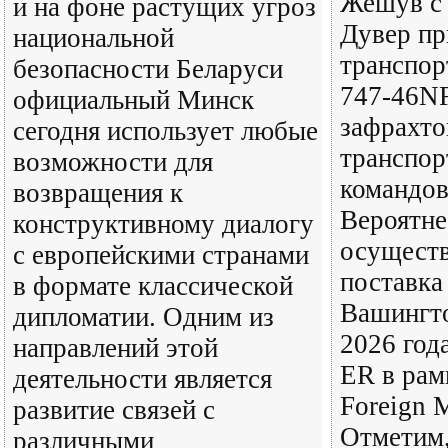
Жешув с
и на фоне растущих угроз
Дувер п
национальной
транспор
безопасности Беларуси
747-46N
официальный Минск
зафрахт
сегодня использует любые
транспо
возможности для
командо
возвращения к
Вероятне
конструктивному диалогу
осуществ
с европейскими странами
поставка
в формате классической
Вашингто
дипломатии. Одним из
2026 год
направлений этой
ER в рам
деятельности является
Foreign M
развитие связей с
Отметим,
различными