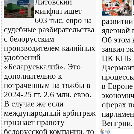
Литовский
минфин ищет
603 тыс. евро на
развитии
судебные разбирательства
ядерной
с белорусским
Об этом
производителем калийных
заявил э
удобрений
ЦК КПБ 
«Беларуськалий». Это
Дзермант
дополнительно к
процессы
потраченным на тяжбы в
в Европе
2024-25 гг. 2,6 млн. евро.
экономич
В случае же если
сферах п
международный арбитраж
парламен
признает правоту
Венгрии.
белорусской компании, то