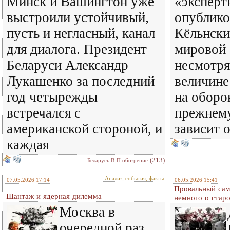
Минск и Вашингтон уже
«эксперт
выстроили устойчивый,
опублик
пусть и негласный, канал
Кёльнски
для диалога. Президент
мировой 
Беларуси Александр
несмотря
Лукашенко за последний
величине
год четырежды
на оборо
встречался с
прежнему
американской стороной, и
зависит 
каждая
(213)
Беларусь В-П обозрение
Анализ, события, факты
07.05.2026 17:14
06.05.2026 15:41
Провальный сам
Шантаж и ядерная дилемма
немного о ста
Москва в
очередной раз