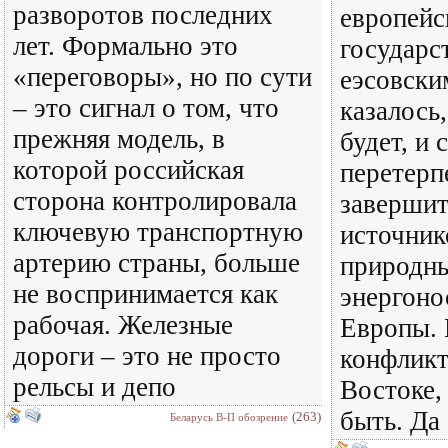
разворотов последних
европей
лет. Формально это
государс
«переговоры», но по сути
еэсовски
– это сигнал о том, что
казалось
прежняя модель, в
будет, и 
которой российская
перетерп
сторона контролировала
завершит
ключевую транспортную
источник
артерию страны, больше
природн
не воспринимается как
энергоно
рабочая. Железные
Европы. 
дороги – это не просто
конфликт
рельсы и депо
Востоке,
быть. Да
(263)
Беларусь В-П обозрение