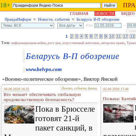
18+
ПР
ГЛАВНАЯ
НОВОСТИ
ВИДЕО
ПравдаИнформ
≈
Новости, события
≈
Беларусь В-П обозрение
Или:
–
Стран
1
2
3
4
5
6
7
8
9
10
11
12
13
Тэги:
,
,
,
,
информационная война
рост цен
искусственный интеллект
авторское право
Трамп
Беларусь В-П обозрение
www.belvpo.com
«Военно-политическое обозрение», Виктор Ямской
Анализ, события, факты
04.06.2026 16:32
02.06.2026 17:46
Кто мешает обеспечивать глобальную
Польша: Балти
продовольственную безопасность?
Пока в Брюсселе
готовят 21-й
пакет санкций, в