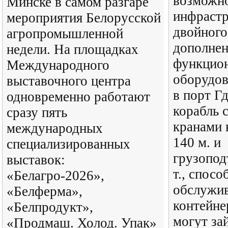
возможн
Минске в самом разгаре
инфраст
мероприятия Белорусской
двойного
агропромышленной
дополнен
недели. На площадках
функцио
Международного
оборудов
выставочного центра
в порт Г
одновременно работают
корабль 
сразу пять
кранами 
международных
140 м. и
специализированных
грузопод
выставок:
т., спос
«Белагро-2026»,
обслужи
«Белферма»,
контейне
«Белпродукт»,
могут за
«Продмаш. Холод. Упак»