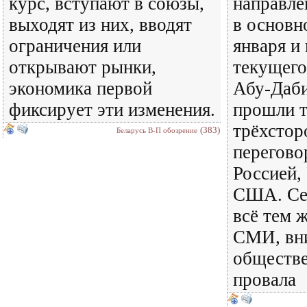
курс, вступают в союзы,
направле
выходят из них, вводят
в основн
ограничения или
января и
открывают рынки,
текущего 
экономика первой
Абу-Даби
фиксирует эти изменения.
прошли т
трёхстор
(383)
Беларусь В-П обозрение
перегово
Россией,
США. Сег
всё тем 
СМИ, вн
обществе
провала