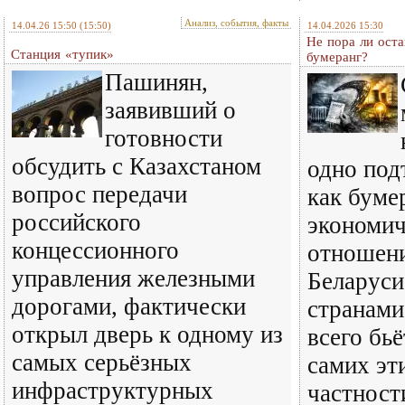
Анализ, события, факты
14.04.26 15:50
(15:50)
14.04.2026 15:30
Не пора ли ост
Станция «тупик»
бумеранг?
Пашинян,
заявивший о
готовности
обсудить с Казахстаном
одно под
вопрос передачи
как буме
российского
экономич
концессионного
отношени
управления железными
Беларуси
дорогами, фактически
странами
открыл дверь к одному из
всего бь
самых серьёзных
самих эти
инфраструктурных
частност