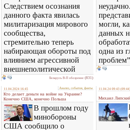
Следствием осознания
неудачно
данного факта явилась
представ
милитаризация мирового
могли, к
сообщества,
данных н
стремительно теперь
обработа
набирающая обороты под
одна из 
влиянием агрессивной
проблем”
внешнеполитической
(831)
Беларусь В-П обозрение
Анализ, события, факты
11.04.2024 16:45
11.04.24 09:43
(09:44
Кто делает деньги на войне на Украине?
Михаил Липский
Конечно США, конечно Польша
В прошлом году
минобороны
США сообщило о