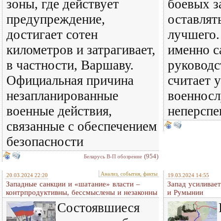
зоны, где действует
боевых з
предупреждение,
оставлят
достигает сотен
лучшего.
километров и затрагивает,
именно с
в частности, Варшаву.
руковод
Официальная причина
считает 
незапланированные
военнос
военные действия,
неперсп
связанные с обеспечением
безопасности
(954)
Беларусь В-П обозрение
Анализ, события, факты
20.03.2024 22:20
19.03.2024 14:55
Западные санкции и «шатание» власти –
Запад усиливае
контрпродуктивны, бессмыслены и незаконны
и Румынии
Состоявшиеся