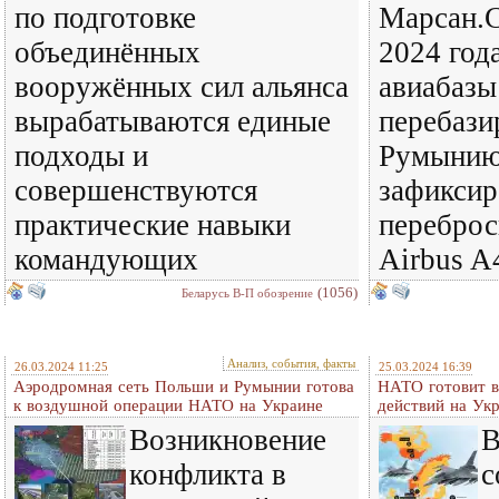
по подготовке
Марсан.С
объединённых
2024 год
вооружённых сил альянса
авиабазы
вырабатываются единые
перебази
подходы и
Румынию.
совершенствуются
зафиксир
практические навыки
переброс
командующих
Airbus 
(1056)
Беларусь В-П обозрение
Анализ, события, факты
26.03.2024 11:25
25.03.2024 16:39
Аэродромная сеть Польши и Румынии готова
НАТО готовит в
к воздушной операции НАТО на Украине
действий на Ук
Возникновение
В
конфликта в
с