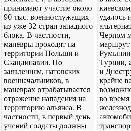
принимают участие около
киевско
90 тыс. военнослужащих
удалось 
из уже 32 стран западного
альтерна
блока. В частности,
Черном м
маневры проходят на
маршрут 
территории Польши и
Румынии,
Скандинавии. По
Турции, 
заявлениям, натовских
и Днестр
военначальников, в
крайне в
маневрах отрабатывается
возможно
отражение нападения на
во время
территорию альянса. В
железно
частности, в первый день
автомоб
учений солдаты должны
транспо