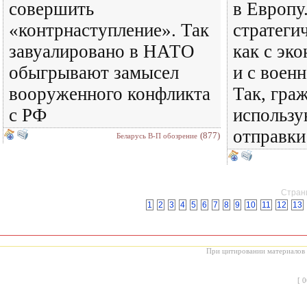
совершить
в Европу
«контрнаступление». Так
стратеги
завуалировано в НАТО
как с эк
обыгрывают замысел
и с военн
вооруженного конфликта
Так, гра
с РФ
использу
отправки
(877)
Беларусь В-П обозрение
Страни
1
2
3
4
5
6
7
8
9
10
11
12
13
При цитировании материалов с
[
0