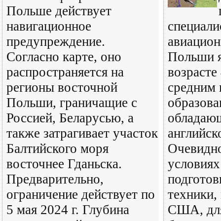
Польше действует
навигационное
специали
предупреждение.
авиацио
Согласно карте, оно
Польши я
распространяется на
возрасте 
регионы восточной
средним 
Польши, граничащие с
образова
Россией, Беларусью, а
обладаю
также затрагивает участок
английск
Балтийского моря
Очевидно
восточнее Гданьска.
условиях
Предварительно,
подготов
ограничение действует по
техники,
5 мая 2024 г. Глубина
США, дл