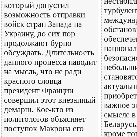
нестабил
который допустил
турбулен
возможность отправки
междуна
войск стран Запада на
обстанов
Украину, до сих пор
обеспече
продолжают бурно
национал
обсуждать. Длительность
безопасн
данного процесса наводит
небольши
на мысль, что не ради
становят
красного словца
актуальн
президент Франции
приобре
совершил этот внезапный
важное з
демарш. Кое-кто из
смысле в
политологов объясняет
Беларусь
поступок Макрона его
кроме то