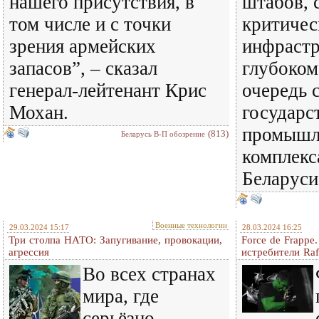
нашего присутствия, в
штабов, 
том числе и с точки
критичес
зрения армейских
инфрастр
запасов”, – сказал
глубоком
генерал-лейтенант Крис
очередь 
Мохан.
государс
промышл
(813)
Беларусь В-П обозрение
комплекс
Беларуси
Военные технологии
29.03.2024 15:17
28.03.2024 16:25
Три столпа НАТО: Запугивание, провокации,
Force de Frappe
агрессия
истребители Ra
Во всех странах
мира, где
серьёзно