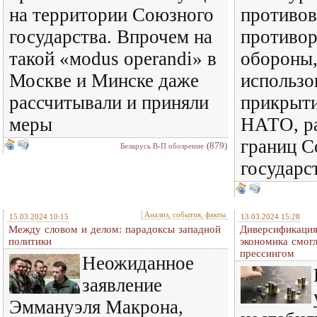
на территории Союзного
противо
государства. Впрочем на
противор
такой «мodus operandi» в
обороны,
Москве и Минске даже
использов
рассчитывали и приняли
прикрыти
меры
НАТО, ра
границ С
(879)
Беларусь В-П обозрение
государс
Анализ, события, факты
15.03.2024 10:15
13.03.2024 15:28
Между словом и делом: парадоксы западной
Диверсификация
политики
экономика смог
прессингом
Неожиданное
заявление
Эммануэля Макрона,