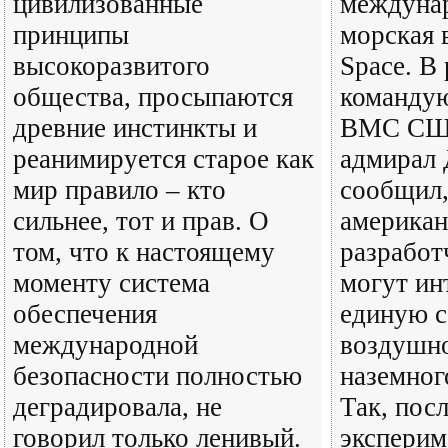
цивилизованные
междунар
принципы
морская 
высокоразвитого
Space. В
общества, просыпаются
команду
древние инстинкты и
ВМС США
реанимируется старое как
адмирал
мир правило – кто
сообщил,
сильнее, тот и прав. О
американ
том, что к настоящему
разработ
моменту система
могут ин
обеспечения
единую 
международной
воздушно
безопасности полностью
наземног
деградировала, не
Так, пос
говорил только ленивый.
эксперим