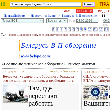
18+
ПР
ГЛАВНАЯ
НОВОСТИ
ВИДЕО
ПравдаИнформ
≈
Новости, события
≈
Беларусь В-П обозрение
≈ 14
Или:
–
Страни
1
2
3
4
5
6
7
8
9
10
11
12
13
Тэги:
,
,
,
,
информационная война
рост цен
искусственный интеллект
авторское право
Трамп
Беларусь В-П обозрение
www.belvpo.com
«Военно-политическое обозрение», Виктор Ямской
Анализ, события, факты
12.04.2024 16:52
12.04.2024 15:33
Беларусь: увеличение оборонного бюджета –
США столкнулис
это не модная тенденция, а необходимость
БПЛА в единую 
Там, где
перестают
работать
Вашингто