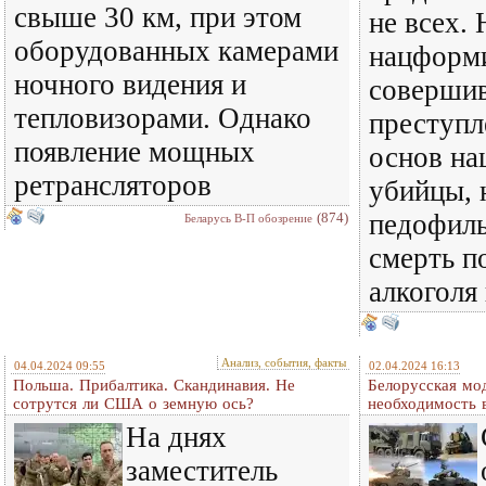
свыше 30 км, при этом
не всех. 
оборудованных камерами
нацформи
ночного видения и
соверши
тепловизорами. Однако
преступл
появление мощных
основ на
ретрансляторов
убийцы, 
педофил
(874)
Беларусь В-П обозрение
смерть п
алкоголя
Анализ, события, факты
04.04.2024 09:55
02.04.2024 16:13
Польша. Прибалтика. Скандинавия. Не
Белорусская мо
сотрутся ли США о земную ось?
необходимость 
На днях
заместитель