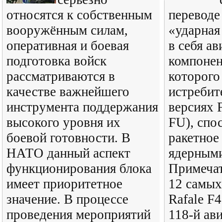
относятся к собственным
переводе
вооружённым силам,
«ударная
оперативная и боевая
в себя а
подготовка войск
компонен
рассматриваются в
которого
качестве важнейшего
истребит
инструмента поддержания
версиях F
высокого уровня их
FU), спо
боевой готовности. В
ракетное
НАТО данный аспект
ядерными
функционирования блока
Примечат
имеет приоритетное
12 самых
значение. В процессе
Rafale F
проведения мероприятий
118-й ав