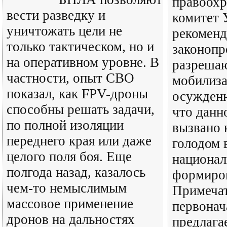
правоохр
вести разведку и
комитет 
уничтожать цели не
рекоменд
только тактическом, но и
законопр
на оперативном уровне. В
разреша
частности, опыт СВО
мобилиз
показал, как FPV-дроны
осужденн
способны решать задачи,
что данн
по полной изоляции
вызвано
переднего края или даже
голодом 
целого поля боя. Еще
национал
полгода назад, казалось
формиро
чем-то немыслимым
Примечат
массовое применение
первонач
дронов на дальностях
предлага