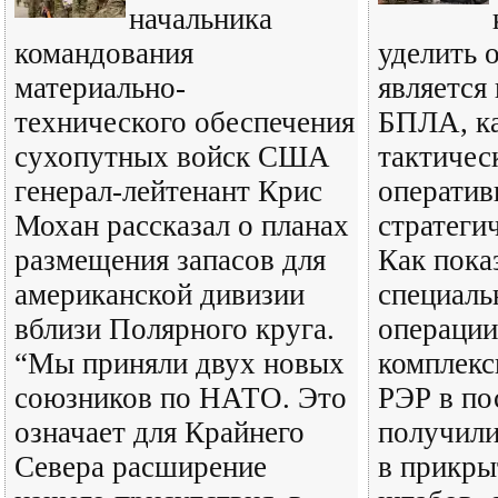
начальника
командования
уделить 
материально-
является
технического обеспечения
БПЛА, ка
сухопутных войск США
тактичес
генерал-лейтенант Крис
оператив
Мохан рассказал о планах
стратеги
размещения запасов для
Как пока
американской дивизии
специаль
вблизи Полярного круга.
операции
“Мы приняли двух новых
комплек
союзников по НАТО. Это
РЭР в по
означает для Крайнего
получили
Севера расширение
в прикры