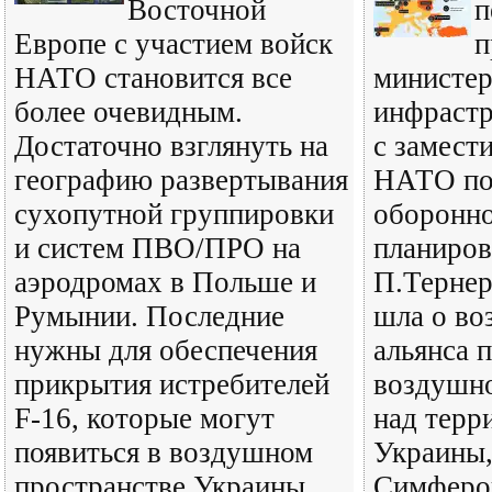
Восточной
п
Европе с участием войск
п
НАТО становится все
министер
более очевидным.
инфраст
Достаточно взглянуть на
с замест
географию развертывания
НАТО по
сухопутной группировки
оборонно
и систем ПВО/ПРО на
планиров
аэродромах в Польше и
П.Тернер
Румынии. Последние
шла о во
нужны для обеспечения
альянса 
прикрытия истребителей
воздушно
F-16, которые могут
над терр
появиться в воздушном
Украины,
пространстве Украины
Симферо