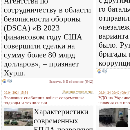
с другим
Агентства по
го баталь
сотрудничеству в области
отправил
безопасности обороны
«незалеж
(DSCA) «В 2023
варианта 
финансовом году США
было. Ру
совершили сделки на
бригады 
сумму более 80 млрд
коррупц
долларов», – признает
Хурш.
(842)
Беларусь В-П обозрение
Военные технологии
09.04.2024 15:54
09.04.24 09:42
(09:44
Эволюция снабжения войск: современные
УДО на Украине
подходы и технологии
наличия сил пр
Характеристики
современных
БПЛА позволяют