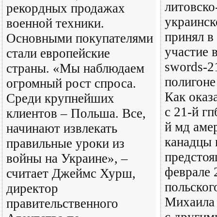
литовско
рекордных продажах
украинск
военной техники.
принял в 
Основными покупателями
участие 
стали европейские
swords-2
страны. «Мы наблюдаем
полигоне
огромный рост спроса.
Как оказ
Среди крупнейших
с 21-й гп
клиентов – Польша. Все,
й мд аме
начинают извлекать
канадцы 
правильные уроки из
предстоя
войны на Украине», –
феврале 
считает Джеймс Хурш,
польског
директор
Михаила 
правительственного