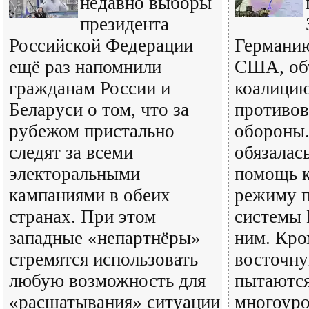
недавно выборы
президента
Российской Федерации
Германи
ещё раз напомнили
США, об
гражданам России и
коалици
Беларуси о том, что за
противо
рубежом пристально
обороны.
следят за всеми
обязалас
электоральными
помощь 
кампаниями в обеих
режиму п
странах. При этом
системы 
западные «непартнёры»
ним. Кро
стремятся использовать
восточну
любую возможность для
пытаются
«расшатывания» ситуации
многоуро