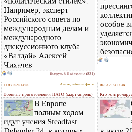
«политическим стилем».
прессинг
Например, эксперт
коллекти
Российского совета по
особое в
международным делам и
уделяетс
международного
экономич
дискуссионного клуба
безопасн
«Валдай» Алексей
Чихачев
(831)
Беларусь В-П обозрение
Анализ, события, факты
11.03.2024 14:44
06.03.2024 14:48
Военные приготовления НАТО (март-апрель)
Кто контролиру
В Европе
полным ходом
идут учения Steadfast
Defender 24, в которых
в июле 2