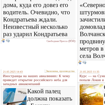
дома, куда его довез его
«Северно
водитель. Очевидно, что
штурмов
Кондратьева ждали.
зачистил
Неизвестный несколько
домовлад
раз ударил Кондратьева
Волчанск
продвину
(850)
Свободная Пресса
метров в
села Вол
Экономика, производство
21.05.2025 14:43
21.05.2025 11:35
Иностранцы на наших авиалиниях: К чему
Курс — на Сумы
приведет открытие российского неба для
попали Локня и
западных авиакомпаний
Какой палец
должна показать