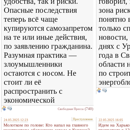
удобства, так и риски.
говорил,
Опасные последствия
зона рис
теперь всё чаще
понятно 
купируются самозапретом
только с
на те или иные действия,
новости,
по заявлению гражданина.
днях с У
Разумная практика —
года в С
злоумышленники
области 
остаются с носом. Не
по строи
стоит ли её
энергобл
распространить с
экономической
(740)
Свободная Пресса
Преступления
24.05.2025 12:23
22.05.2025 16:05
Молотком по голове: Кто напал на главного
Идем на Харьк