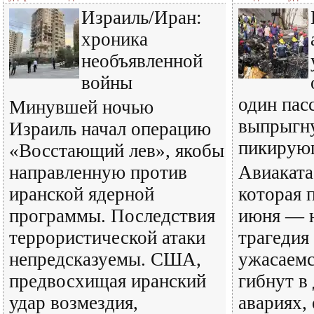
Израиль/Иран:
хроника
необъявленной
войны
один пас
Минувшей ночью
выпрыгну
Израиль начал операцию
пикирую
«Восстающий лев», якобы
направленную против
Авиаката
иранской ядерной
которая 
программы. Последствия
июня — н
террористической атаки
трагедия
непредсказуемы. США,
ужасаемс
предвосхищая иранский
гибнут в
удар возмездия,
авариях,