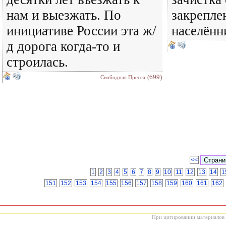
нам и выезжать. По
закреплен
инициативе России эта ж/
населëнни
д дорога когда-то и
строилась.
(699)
Свободная Пресса
<<
1
2
3
4
5
6
7
8
9
10
11
12
13
14
1
151
152
153
154
155
156
157
158
159
160
161
162
При цитировании материалов с