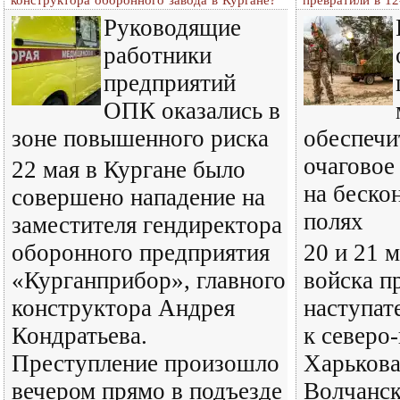
конструктора оборонного завода в Кургане?
превратили в 1
Руководящие
работники
предприятий
ОПК оказались в
зоне повышенного риска
обеспечи
очаговое
22 мая в Кургане было
на беско
совершено нападение на
полях
заместителя гендиректора
оборонного предприятия
20 и 21 
«Курганприбор», главного
войска п
конструктора Андрея
наступат
Кондратьева.
к северо
Преступление произошло
Харькова
вечером прямо в подъезде
Волчанск