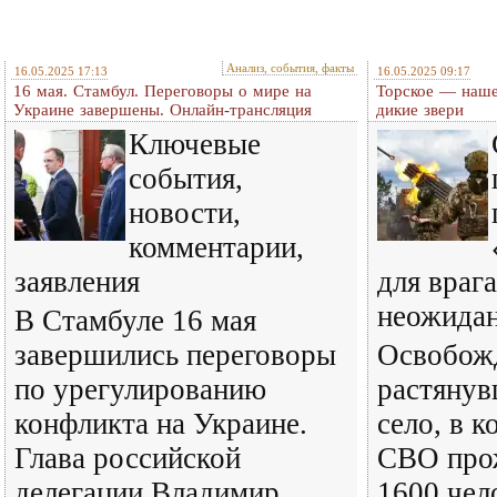
Анализ, события, факты
16.05.2025 17:13
16.05.2025 09:17
16 мая. Стамбул. Переговоры о мире на
Торское — наше
Украине завершены. Онлайн-трансляция
дикие звери
Ключевые
события,
новости,
комментарии,
заявления
для враг
неожида
В Стамбуле 16 мая
завершились переговоры
Освобожд
по урегулированию
растянув
конфликта на Украине.
село, в к
Глава российской
СВО про
делегации Владимир
1600 чел