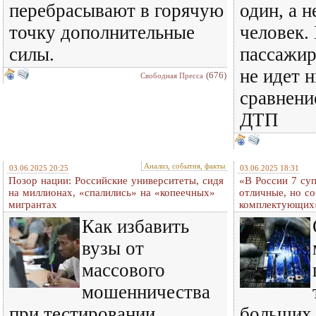
перебрасывают в горячую
один, а н
точку дополнительные
человек.
силы.
пассажир
не идет н
(676)
Свободная Пресса
сравнени
ДТП
Анализ, события, факты
03.06.2025 20:25
03.06.2025 18:31
Позор нации: Российские университеты, сидя
«В России 7 су
на миллионах, «спалились» на «копеечных»
отличные, но с
мигрантах
комплектующих
Как избавить
вузы от
массового
мошенничества
при тестировании
больших