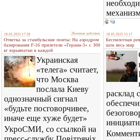
необходи
механизм
Военные действия
18.05.2025 17:58
18.05.2025 15:17
Ответка за стамбульские понты: На аэродром
Беспилотная рев
базирования F-16 прилетели «Герани-3» с 300
шок весь мир
кг взрывчатки в каждой
Украинская
«телега» считает,
что Москва
послала Киеву
расклад с
однозначный сигнал
обеспеч
«будьте посговорчивее,
безогов
иначе еще хуже будет»
инициати
УкроСМИ, со ссылкой на
Коммент
пресс-службу Повітряніх