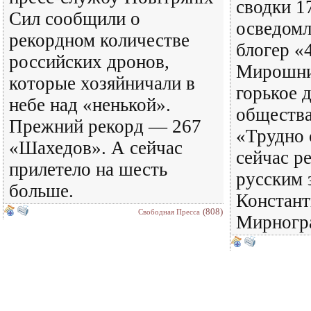
сводки 1
Сил сообщили о
осведомл
рекордном количестве
блогер «
российских дронов,
Мирошни
которые хозяйничали в
горькое 
небе над «ненькой».
общества
Прежний рекорд — 267
«Трудно с
«Шахедов». А сейчас
сейчас ре
прилетело на шесть
русским 
больше.
Констант
(808)
Свободная Пресса
Мирногра