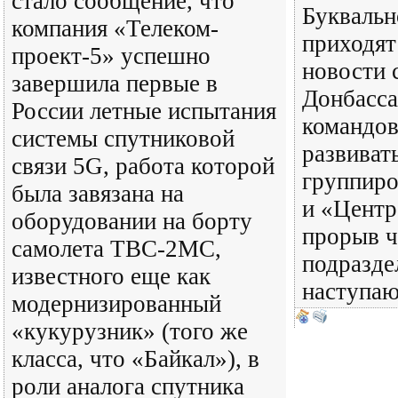
стало сообщение, что
Буквальн
компания «Телеком-
приходят
проект-5» успешно
новости 
завершила первые в
Донбасса
России летные испытания
командов
системы спутниковой
развиват
связи 5G, работа которой
группиро
была завязана на
и «Центр
оборудовании на борту
прорыв ч
самолета ТВС-2МС,
подразде
известного еще как
наступаю
модернизированный
«кукурузник» (того же
класса, что «Байкал»), в
роли аналога спутника