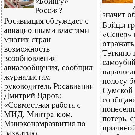
«Боингу»
Россия?
значит о
Росавиация обсуждает с
Бойцы гр
авиационными властями
«Север»
многих стран
отражать
возможность
Теткино 
возобновления
самоубий
авиасообщения, сообщил
параллел
журналистам
полосу б
руководитель Росавиации
Сумской 
Дмитрий Ядров:
сообщают
«Совместная работа с
понесен
МИД, Минтрансом,
потерь, 
Минэкономразвития по
причиной
развитию