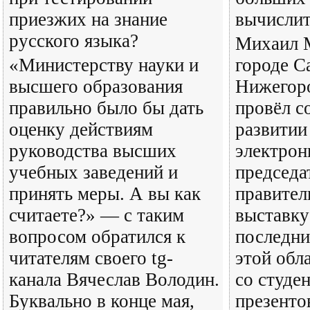
приезжих на знание
вычисли
русского языка?
Михаил 
«Министерству науки и
городе С
высшего образования
Нижегоро
правильно было бы дать
провёл с
оценку действиям
развитии
руководства высших
электрон
учебных заведений и
председа
принять меры. А вы как
правител
считаете?» — с таким
выставку
вопросом обратился к
последни
читателям своего tg-
этой обл
канала Вячеслав Володин.
со студе
Буквально в конце мая,
презенто