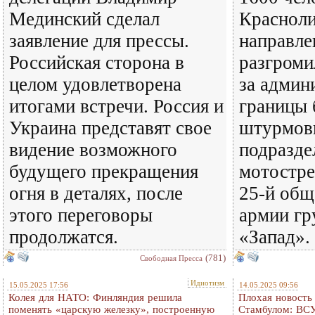
Мединский сделал
Краснол
заявление для прессы.
направле
Российская сторона в
разгроми
целом удовлетворена
за админ
итогами встречи. Россия и
границы
Украина представят свое
штурмов
видение возможного
подразде
будущего прекращения
мотостре
огня в деталях, после
25-й общ
этого переговоры
армии гр
продолжатся.
«Запад».
(781)
Свободная Пресса
Идиотизм
15.05.2025 17:56
14.05.2025 09:56
Колея для НАТО: Финляндия решила
Плохая новость 
поменять «царскую железку», построенную
Стамбулом: ВСУ