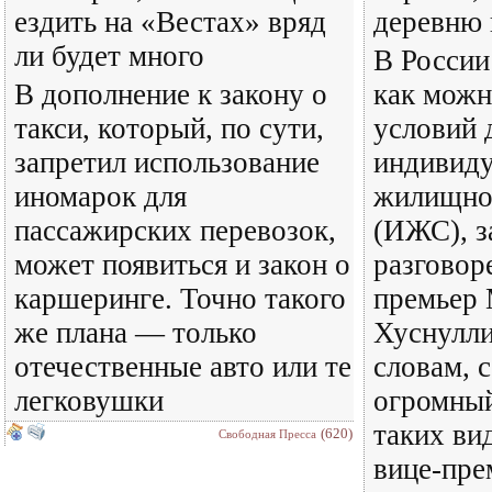
ездить на «Вестах» вряд
деревню 
ли будет много
В России
В дополнение к закону о
как можн
такси, который, по сути,
условий 
запретил использование
индивиду
иномарок для
жилищног
пассажирских перевозок,
(ИЖС), з
может появиться и закон о
разговор
каршеринге. Точно такого
премьер 
же плана — только
Хуснулли
отечественные авто или те
словам, с
легковушки
огромный
таких ви
(620)
Свободная Пресса
вице-пре