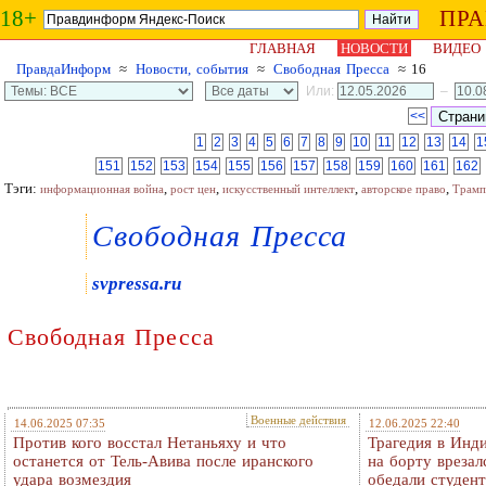
18+
ПР
ГЛАВНАЯ
НОВОСТИ
ВИДЕО
ПравдаИнформ
≈
Новости, события
≈
Свободная Пресса
≈ 16
Или:
–
<<
1
2
3
4
5
6
7
8
9
10
11
12
13
14
1
151
152
153
154
155
156
157
158
159
160
161
162
Тэги:
,
,
,
,
информационная война
рост цен
искусственный интеллект
авторское право
Трамп
Свободная Пресса
svpressa.ru
Свободная Пресса
Военные действия
14.06.2025 07:35
12.06.2025 22:40
Против кого восстал Нетаньяху и что
Трагедия в Инд
останется от Тель-Авива после иранского
на борту врезал
удара возмездия
обедали студен