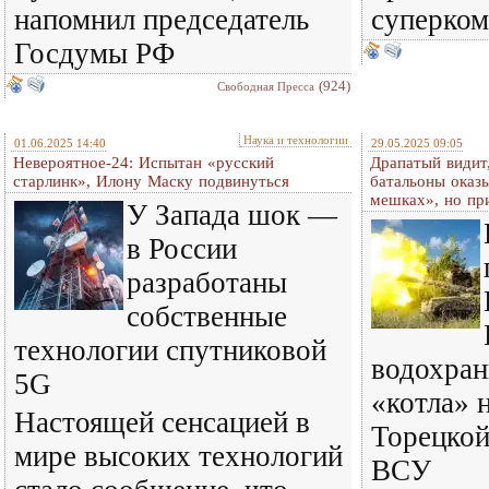
напомнил председатель
суперко
Госдумы РФ
(924)
Свободная Пресса
Наука и технологии
01.06.2025 14:40
29.05.2025 09:05
Невероятное-24: Испытан «русский
Драпатый видит
старлинк», Илону Маску подвинуться
батальоны оказ
мешках», но при
У Запада шок —
в России
разработаны
собственные
технологии спутниковой
водохран
5G
«котла» 
Настоящей сенсацией в
Торецкой
мире высоких технологий
ВСУ