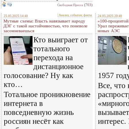
(703)
Свободная Пресса
Анализ, события, факты
25.05.2025 14:40
24.05.2025 20:40
Мутные схемы: Власть навязывает народу
«100-процентой 
ДЭГ с такой настойчивостью, что поневоле
Урал переживает
засомневаешься
новых АЭС
Кто выиграет от
тотального
перехода на
дистанционное
голосование? Ну как
1957 год
кто…
Все, что 
Тотальное проникновение
распрост
интернета в
«мирного
повседневную жизнь
вызывае
россиян несёт как
интерес.