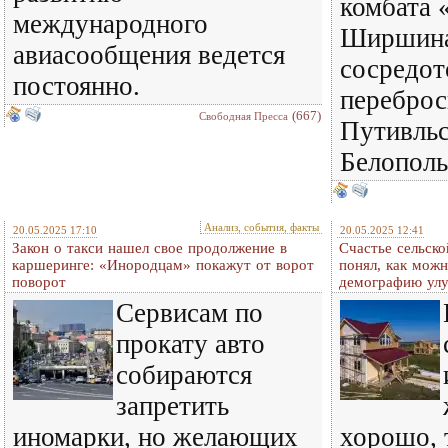
комбата
международного
Ширшина
авиасообщения ведется
сосредот
постоянно.
переброс
(667)
Свободная Пресса
Путивльс
Белополь
Анализ, события, факты
20.05.2025 17:10
20.05.2025 12:41
Закон о такси нашел свое продолжение в
Счастье сельск
каршеринге: «Инородцам» покажут от ворот
понял, как можн
поворот
демографию ул
Сервисам по
прокату авто
собираются
запретить
иномарки, но желающих
хорошо, 