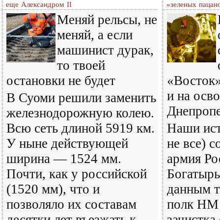
еще Александром II
«зеленых пацан
Меняй рельсы, не
меняй, а если
машинист дурак,
то твоей
остановки не будет
«Восток»
и на осв
В Суоми решили заменить
Днепроп
железнодорожную колею.
Всю сеть длиной 5919 км.
Наши ист
У ныне действующей
не все) 
ширина — 1524 мм.
армия Ро
Почти, как у российской
Богатырь
(1520 мм), что и
данным т
позволяло их составам
полк НМ
десятки лет въезжать к
зачистка