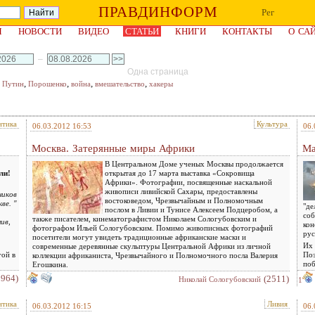
ПРАВДИНФОРМ
Рег
Я
НОВОСТИ
ВИДЕО
СТАТЬИ
КНИГИ
КОНТАКТЫ
О СА
–
Одна страница
,
,
,
,
,
Путин
Порошенко
война
вмешательство
хакеры
итика
Культура
06.03.2012 16:53
06.
Москва. Затерянные миры Африки
Ма
В Центральном Доме ученых Москвы продолжается
ли!
открытая до 17 марта выставка «Сокровища
Африки». Фотографии, посвященные наскальной
живописи ливийской Сахары, предоставлены
ников
востоковедом, Чрезвычайным и Полномочным
ве. "
"де
послом в Ливии и Тунисе Алексеем Подцеробом, а
соб
также писателем, кинематографистом Николаем Сологубовским и
ив,
кон
фотографом Ильей Сологубовским. Помимо живописных фотографий
рус
посетители могут увидеть традиционные африканские маски и
Их 
современные деревянные скульптуры Центральной Африки из личной
гой в
Поэ
коллекции африканиста, Чрезвычайного и Полномочного посла Валерия
поб
Егошкина.
2964)
(2511)
Николай Сологубовский
1
итика
Ливия
06.03.2012 16:15
06.