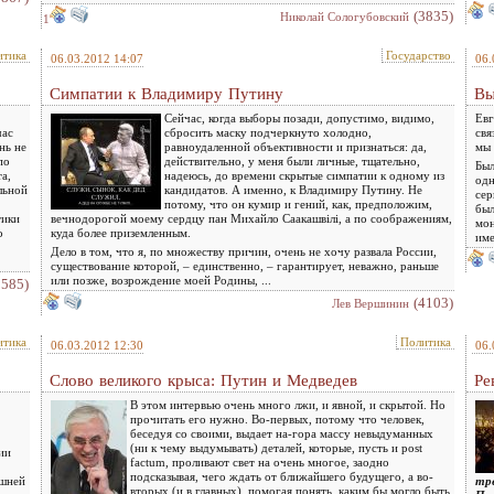
(3835)
Николай Сологубовский
1
итика
Государство
06.03.2012 14:07
06.
Симпатии к Владимиру Путину
Вы
Сейчас, когда выборы позади, допустимо, видимо,
Евг
час
сбросить маску подчеркнуто холодно,
свя
нь не
равноудаленной объективности и признаться: да,
мы 
по
действительно, у меня были личные, тщательно,
Был
а,
надеюсь, до времени скрытые симпатии к одному из
одн
льной
кандидатов. А именно, к Владимиру Путину. Не
сер
потому, что он кумир и гений, как, предположим,
был
тики
вечнодорогой моему сердцу пан Михайло Саакашвiлi, а по соображениям,
мон
о
куда более приземленным.
име
Дело в том, что я, по множеству причин, очень не хочу развала России,
существование которой, – единственно, – гарантирует, неважно, раньше
или позже, возрождение моей Родины, ...
2585)
(4103)
Лев Вершинин
итика
Политика
06.03.2012 12:30
06.
Слово великого крыса: Путин и Медведев
Ре
В этом интервью очень много лжи, и явной, и скрытой. Но
прочитать его нужно. Во-первых, потому что человек,
беседуя со своими, выдает на-гора массу невыдуманных
(ни к чему выдумывать) деталей, которые, пусть и post
ии
factum, проливают свет на очень многое, заодно
подсказывая, чего ждать от ближайшего будущего, а во-
ешней
тр
вторых (и в главных), помогая понять, каким бы могло быть