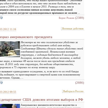
тина.
Надо признать, что тизер вышел правдоподобным - увиденные
ры один в один напоминали то, что что можно было наблюдать на
аине в 2004 или в Египте в начале 2011. Разница в том, что
в
нешнем своем состоянии пятая колонна запустить такой
енарий пока по ресурсно-организационным причинам не может
...
(2389)
Борис Рожин
Военные действия
03.2012 11:16
ецназ американского президента
Несмотря на то что политическое убийство за
рубежом представляет собой акт войны,
Соединенные Штаты сделали такие убийства своей
ежедневной практикой. Независимая военная
структура, с годовым бюджетом 8 миллиардов
долларов, может убить любого человека, в любой
ке мира, в течение 48 часов после того как президент отдаст
каз. В 2011 году эта структура, без ведома общественности,
рировала в 75 странах по всему земному шару.
 вызывают единодушное осуждение, и, если кого-то из этой банды
йц поймают, то приговаривают к смертной казни или пожизненному
лючению. Однако, ...
(2686)
Выборы в России
03.2012 09:55
сдепартамент США доволен итогами выборов в РФ
Американское внешнеполитическое ведомство в