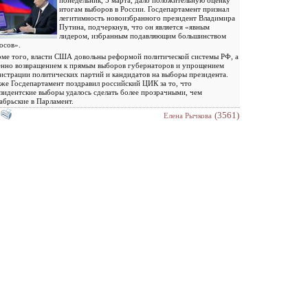
понедельник, 5 марта, дало положительную оценку
итогам выборов в России. Госдепартамент признал
легитимность новоизбранного президент Владимира
Путина, подчеркнув, что он является «явным
лидером, избранным подавляющим большинством
осов».
ме того, власти США довольны реформой политической системы РФ, а
нно возвращением к прямым выборов губернаторов и упрощением
истрации политических партий и кандидатов на выборы президента.
же Госдепартамент поздравил российский ЦИК за то, что
зидентские выборы удалось сделать более прозрачными, чем
абрьские в Парламент.
(3561)
Елена Рычкова