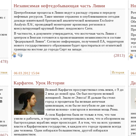
Независимая нефтедобывающая часть Ливии
Но
Центробежные процессы в Ливии ведут к распаду страны и переделу
Рот
нефтяных ресурсов. Такое мнение отражено в опубликованном сегодня
ях с
Инв
докладе влиятельной британской аналитической компании Exclusive
Объ
Analysis /EA/, проводящей мониторинг кризисных регионов и
пон
консультирующей крупный бизнес лондонского Сити.
При
В частности, в документе утверждается, что восточная часть Ливии с
нском
Пре
центром в Бенгази готовится к провозглашению независимости в составе
пер
"федеральной Ливии". Согласно информации, полученной ЕА, территория
зер
нового государственного образования будет простираться от египетской
с с
границы на востоке до города Сирт на западе.
мен
(2813)
2478)
ствия
История
06.03.2012 15:04
06.
Карфаген. Урок Истории
Да
ет
Великий Карфаген просуществовал семь веков, с 9 до
а
2 века до новой эры. Он был построен великой
та
женщиной. Звали ее Элисса! И дальше бы стоял
В
город и процветала бы великая античная
цивилизация, если бы не погубили ее две силы:
«пятая колонна» олигархов и военная мощь Рима.
ино
А сила Карфагена была не только в том, что там
вин
умели и работать, и торговать, и интересовались всем, что в обозримом на
ли к
нов
быстроходных кораблях мире происходит. А в том, что на всех уровнях
люции
дол
власти в Карфагенском государстве, в каждом его городе правили всегда
мес
два человека. Один избирался большинством, другой избирался
уве
меньшинством.
2867)