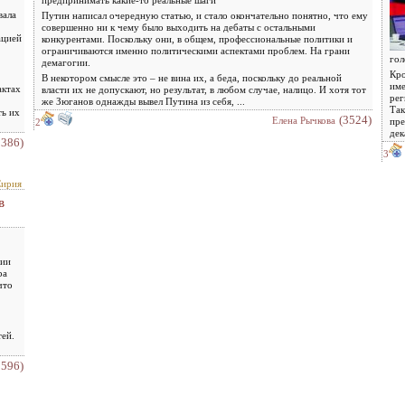
предпринимать какие-то реальные шаги
вала
Путин написал очередную статью, и стало окончательно понятно, что ему
совершенно ни к чему было выходить на дебаты с остальными
ацией
конкурентами. Поскольку они, в общем, профессиональные политики и
ограничиваются именно политическими аспектами проблем. На грани
гол
демагогии.
Кро
В некотором смысле это – не вина их, а беда, поскольку до реальной
име
актах
власти их не допускают, но результат, в любом случае, налицо. И хотя тот
рег
же Зюганов однажды вывел Путина из себя, ...
Так
ть их
(3524)
Елена Рычкова
пре
2
дек
2386)
3
ирия
в
рии
ра
что
тей.
2596)