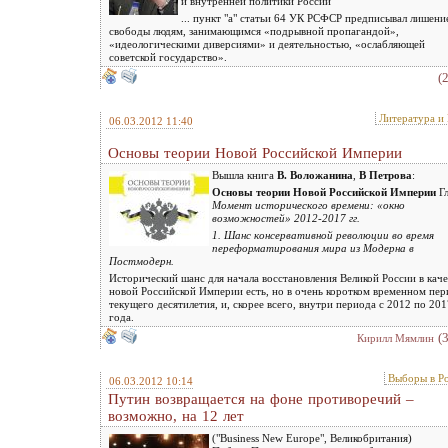
и внутренней политики России
... пункт "а" статьи 64 УК РСФСР предписывал лишени
свободы людям, занимающимся «подрывной пропагандой»,
«идеологическими диверсиями» и деятельностью, «ослабляющей
советской государство».
(
Литература и
06.03.2012 11:40
Основы теории Новой Российской Империи
Вышла книга
В. Воложанина
,
В Петрова
:
Основы теории Новой Российской Империи
Г
Момент исторического времени: «окно
возможностей» 2012-2017 гг.
1. Шанс консервативной революции во время
переформатирования мира из Модерна в
Постмодерн.
Исторический шанс для начала восстановления Великой России в каче
новой Российской Империи есть, но в очень коротком временном пер
текущего десятилетия, и, скорее всего, внутри периода с 2012 по 201
года.
(
Кирилл Мямлин
Выборы в Р
06.03.2012 10:14
Путин возвращается на фоне противоречий –
возможно, на 12 лет
("Business New Europe", Великобритания)