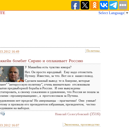
ЙТЕ
Select Language
▼
Политика
03.2012 16:49
ккейн бомбит Сирию и оплакивает Россию
У Маккейна есть чувство юмора?
Нет. Он просто юродивый. Ему надо отомстить
Путину. Известно, за что. Вот он и нашел повод.
Сделаем важный вывод: те в Америке, которые
лают" "антирусскую политику", очень внимательно отслеживали
ытия предвыборной борьбы в России. И они вынуждены
статировать, к своему сожалению и удивлению, что Россия не пошла за
скими «проамериканцами», а проголосовала за Путина.
удивлению нет предела! Но американцы - прагматики! Они умные!
тому и признали его президентом избранным, президентом, честно
едившим на выборах.
(3516)
Николай Сологубовский
Экономика, производство
03.2012 16:07