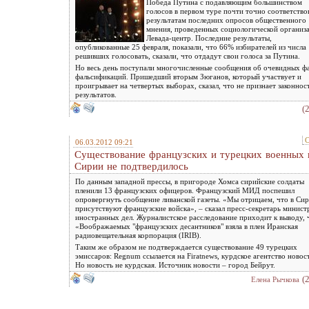
Победа Путина с подавляющим большинством
голосов в первом туре почти точно соответство
результатам последних опросов общественного
мнения, проведенных социологической организ
Левада-центр. Последние результаты,
опубликованные 25 февраля, показали, что 66% избирателей из числа
решивших голосовать, сказали, что отдадут свои голоса за Путина.
Но весь день поступали многочисленные сообщения об очевидных ф
фальсификаций. Пришедший вторым Зюганов, который участвует и
проигрывает на четвертых выборах, сказал, что не признает законнос
результатов.
(
С
06.03.2012 09:21
Существование французских и турецких военных 
Сирии не подтвердилось
По данным западной прессы, в пригороде Хомса сирийские солдаты
пленили 13 французских офицеров. Французский МИД поспешил
опровергнуть сообщение ливанской газеты. «Мы отрицаем, что в Си
присутствуют французские войска», – сказал пресс-секретарь минист
иностранных дел. Журналистское расследование приходит к выводу, 
«Воображаемых "французских десантников" взяла в плен Иранская
радиовещательная корпорация (IRIB).
Таким же образом не подтверждается существование 49 турецких
эмиссаров: Regnum ссылается на Firatnews, курдское агентство новос
Но новость не курдская. Источник новости – город Бейрут.
(
Елена Рычкова