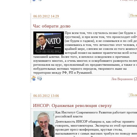
Пол
06.03.2012 14:29
Час обирати долю
При всем том, что случилось позже (не будем о
грустном), и при всем том, что происходит сей
(не будем о гадком), я не сомневался и по сей де
сомневаюсь в том, что личностно этот человек, 
крайней мере, слеплен не совсем из того компост
который пошел на ваяние практически всей оста
тамошней ылитки. Более того, я неплохо осведомлен о причинах
изумившего многих, а очень многих и оскорбившего разворота поли
регионалов на курс, проложенный их предшественниками, а также и 
побудительных мотивах черного передела, творимого ныне на
территории между РФ, РП и Румынией.
(
Лев Вершинин
Пол
06.03.2012 13:06
ИНСОР: Оранжевая революция сверху
Как Институт Современного Развития работает против
российской власти
Деятельность ИНСОР обширна и, как сейчас принято
говорить, многовекторна. Эксперты из этой организац
проводят пресс-конференции, круглые столы,
высказываются с самых высоких трибун по поводу вн