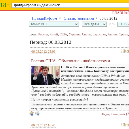
18+
ГЛАВНА
ПравдаИнформ
≈
Статьи, аналитика
≈ 06.03.2012
Или:
Тэги:
,
,
,
,
,
,
,
Россия
Китай
США
Украина
Сирия
Евросоюз
Англия
Трамп
Период: 06.03.2012
Пол
06.03.2012 23:03
Россия-США. Обменялись любезностями
США – Россия. Обмен «дипломатическими
вежливостями» или…
Как послу нос прищеми
Агентства сообщили:
посол США в РФ Майкл
Макфол «встревожен» «задержаниями» участ
«акций оппозиции», прошедших 5 марта в Моск
Тревожно наблюдать за арестами мирных демонстрантов на
Пушкинской площади", – написал Макфол в своем твиттере, напомн
что " свобода собраний и свобода слова - универсальные ценности".
Ну-ну, творец «оранжевых революций»!
Вы поделитесь своими «универсальными ценностями» с Вашим колле
оккупированном натовскими наемниками ливийском Триполи!
(
Федор Северный
Пол
06.03.2012 16:45