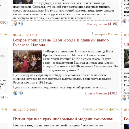
Пу
это будущее, сложись все так, как он и его команда
кад
е
планировали. Сознавая, что на сей счет возможны различные мнения,
Укр
своего не высказываю. Но в том, что точкой разлома, когда кому следует
ны
стало окончательно ясно, куда все скользит и как важно окоротить
сц
шизеющего мальчонку, я с самого начала не сомневался...
2090)
(4160)
Лев Вершинин
1
 Кино
Выборы в России
06.03.2012 11:31
06.
Второе пришествие Царя Ирода и главный выбор
Сп
Русского Народа
“ «Второе пришествие Путина» есть приход Царя
Ирода. Лже-мессии. Мошиаха. Станет ли он
лава:
Спасителем России? ОЧЕНЬ сомневаюсь. Радует
одно – в эсхатологии Евангелия, после лже-мессии
придет Спаситель. ОЧЕНЬ хотелось бы надеяться. Но
этого нужно заслужить. ”
точ
Путин одержал уверенную победу – в условиях той политической
при
системы, которая последовательно выстраивалась в многострадальной
стве
опе
России начиная с 1991 года
иоде
Они
Цель этих правил – продолжить реализацию либерального курса,...
7
уби
(4302)
зак
Кирилл Мямлин
1
3147)
оссии
Анализ, события, факты
06.03.2012 10:06
06.
Путин признал крах либеральной модели экономики
Го
Вопрос в том, ограничится ли он этой риторикой или же начнет