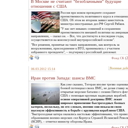
В Москве не считают "безоблачными" будущие
отношения с США
Россия при новом президенте сохранит
преемственность позитивного курса в отношени
США. Об этом во вторник заявил заместитель
министра иностранных дел РФ Сергей Рябков.
"У нас нет никаких сомнений в сохранении
преемственности внешней политики на америка
направлении, – сказал он. – Все, что достигнуто в последние годы,
осуществляется на консенсусной внутрироссийской основе".
"Все решения, принятые на таких направлениях, как контроль за
вооружениями, присоединение к ВТО, принимались с участием
избранного президента", – подчеркнул российский дипломат.
(
Фонд СК
Военные дей
06.03.2012 15:14
Иран против Запада: шансы ВМС
Как уже сказано, Тегеран вполне трезво оценива
боевой потенциал своих ВМС, не делая ставку н
открытые морские баталии с силами Пятого фло
США с помощью крупных надводных кораблей.
основе оперативной доктрины ВМС лежит
широкое применение быстроходных боевых
катеров, поскольку, по его словам, именно они показали свою
высокую эффективность в борьбе с крупными кораблями США
.
"Быстроходные катера оказались настолько эффективными, что приве
образованию военно-морских сил Корпуса Стражей Исламской Рево
(КСИР), – отметил министр обороны Ирана.
(
Фонд СК