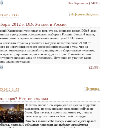
(2460)
Лев Вершинин
Информ-война,ложь
03.2012 13:45
боры 2012 и DDoS-атаки в России
ений Касперский уже писал о том, что мы ожидали новых DDoS-атак
занных с ресурсами освещающими выборы в России. Вчера, 4 марта,
внимательно следили за появлением новых целей DDoS-атак.
о несколько странно услышать в выпуске новостей около 21:00 от
ого из источников средств массовой информации о том, что на
верах, отвечающих за онлайн-трансляцию с избирательных участков,
и зарегистрированы серии атак из других стран. В нашей системе
иторинга никаких атак не появлялось. Источник не уточнял какие
нно атаки проходили.
(2598)
Политика
03.2012 11:53
волюция? Нет, не слышал
Полагаю, после 5-го марта уже не нужно подробно
разъяснять, почему никаких революций сейчас не
будет. Для начала, я просто напомню то, о чем я
писал еще до митинга на Болотной площади.
Это был такой себе тизер, с анонсом уже целого
ейлера, который обещают показать на выборах президента