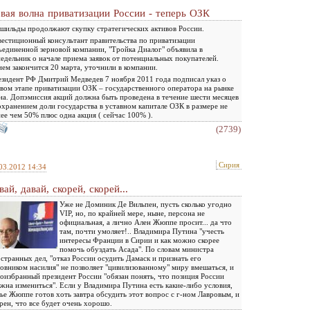
вая волна приватизации России - теперь ОЗК
шильды продолжают скупку стратегических активов России.
естиционный консультант правительства по приватизации
единенной зерновой компании, "Тройка Диалог" объявила в
едельник о начале приема заявок от потенциальных покупателей.
ем закончится 20 марта, уточнили в компании.
зидент РФ Дмитрий Медведев 7 ноября 2011 года подписал указ о
вом этапе приватизации ОЗК – государственного оператора на рынке
на. Допэмиссия акций должна быть проведена в течение шести месяцев
охранением доли государства в уставном капитале ОЗК в размере не
ее чем 50% плюс одна акция ( сейчас 100% ).
(2739)
Сирия
03.2012 14:34
вай, давай, скорей, скорей...
Уже не Доминик Де Вильпен, пусть сколько угодно
VIP, но, по крайней мере, ныне, персона не
официальная, а лично Ален Жюппе просит... да что
там, почти умоляет!.. Владимира Путина "учесть
интересы Франции в Сирии и как можно скорее
помочь обуздать Асада". По словам министра
странных дел, "отказ России осудить Дамаск и признать его
овником насилия" не позволяет "цивилизованному" миру вмешаться, и
оизбранный президент России "обязан понять, что позиция России
жна измениться". Если у Владимира Путина есть какие-либо условия,
ье Жюппе готов хоть завтра обсудить этот вопрос с г-ном Лавровым, и
рен, что все будет очень хорошо.