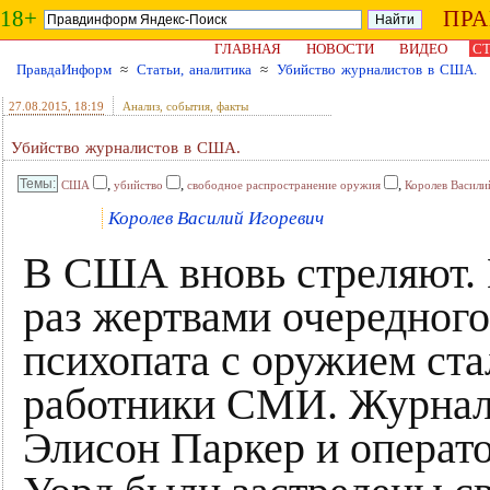
18+
ПР
ГЛАВНАЯ
НОВОСТИ
ВИДЕО
СТ
ПравдаИнформ
≈
Статьи, аналитика
≈
Убийство журналистов в США.
27.08.2015
, 18:19
Анализ, события, факты
Убийство журналистов в США.
,
,
,
США
убийство
свободное распространение оружия
Королев Васили
Королев Василий Игоревич
В США вновь стреляют. 
раз жертвами очередного
психопата с оружием ста
работники СМИ. Журнал
Элисон Паркер и операт