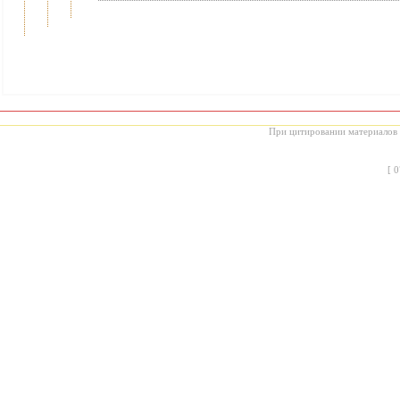
При цитировании материалов с
[
0