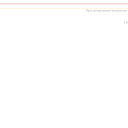
При цитировании материалов с
[
0