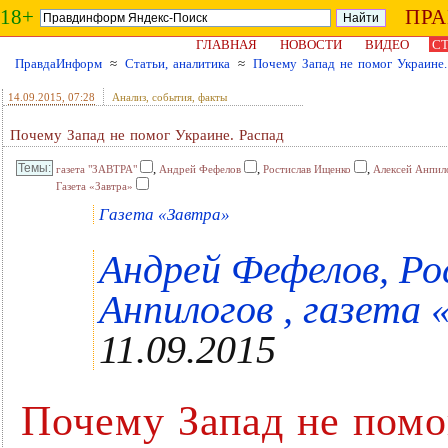
18+
ПР
ГЛАВНАЯ
НОВОСТИ
ВИДЕО
СТ
ПравдаИнформ
≈
Статьи, аналитика
≈
Почему Запад не помог Украине.
14.09.2015
, 07:28
Анализ, события, факты
Почему Запад не помог Украине. Распад
,
,
,
газета "ЗАВТРА"
Андрей Фефелов
Ростислав Ищенко
Алексей Анпил
Газета «Завтра»
Газета «Завтра»
Андрей Фефелов, Ро
Анпилогов , газета «
11.09.2015
Почему Запад не помо