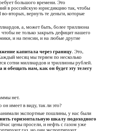
требует большого времени. Это
аний в российскую юрисдикцию так, чтобы
во-вторых, вернуть те деньги, которые
ллиардов, а, может быть, более триллиона
, чтобы не только закрыть дефицит нашего
мики, и на пенсии, и на любые другие
ижение капитала через границу
. Это,
 Каждый месяц мы теряем по несколько
тся сотни миллиардов и триллионы рублей.
и обещать нам, как он будет эту телегу
аммы нет.
он имеет в виду, так ли это?
занимали экспортные пошлины, у нас были
енить горизонтальную шкалу подоходного
ейчас цены просели, и нефть с газом уже
портируют газ, но они экспортируют