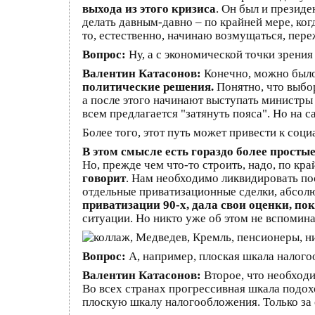
выхода из этого кризиса
. Он был и президе
делать давным-давно – по крайней мере, когд
то, естественно, начинаю возмущаться, пере
Вопрос:
Ну, а с экономической точки зрени
Валентин Катасонов:
Конечно, можно было
политические решения.
Понятно, что выбор
а после этого начинают выступать министры 
всем предлагается "затянуть пояса". Но на с
Более того, этот путь может привести к соц
В этом смысле есть гораздо более просты
Но, прежде чем что-то строить, надо, по кр
говорит
. Нам необходимо ликвидировать пос
отдельные приватизационные сделки, абсолю
приватизации 90-х, дала свои оценки, по
ситуации. Но никто уже об этом не вспомина
Вопрос:
А, например, плоская шкала налого
Валентин Катасонов:
Второе, что необходи
Во всех странах прогрессивная шкала подохо
плоскую шкалу налогообложения. Только за