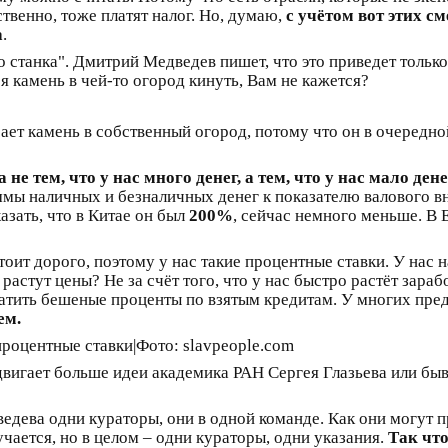
твенно, тоже платят налог. Но, думаю,
с учётом вот этих см
а
.
о станка". Дмитрий Медведев пишет, что это приведет тольк
я камень в чей-то огород кинуть, Вам не кажется?
ает камень в собственный огород, потому что он в очередно
не тем, что у нас много денег, а тем, что у нас мало дене
мы наличных и безналичных денег к показателю валового вну
азать, что в Китае он был
200%
, сейчас немного меньше. В 
 стоит дорого, поэтому у нас такие процентные ставки. У на
астут цены? Не за счёт того, что у нас быстро растёт зарабо
тить бешеные проценты по взятым кредитам. У многих пред
ем.
одвигает больше идеи академика РАН Сергея Глазьева или б
ведева одни кураторы, они в одной команде. Как они могут 
учается, но в целом – одни кураторы, одни указания.
Так что