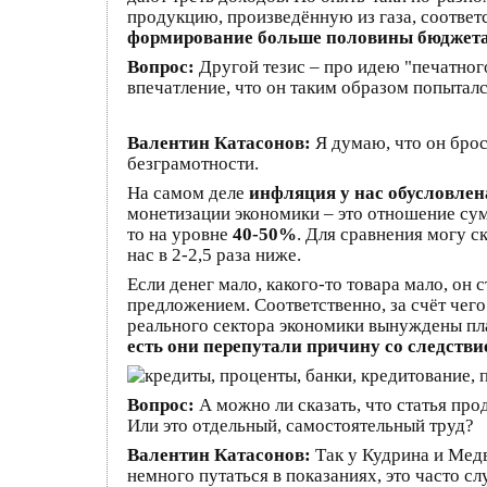
продукцию, произведённую из газа, соответс
формирование больше половины бюджет
Вопрос:
Другой тезис – про идею "печатног
впечатление, что он таким образом попыталс
Валентин Катасонов:
Я думаю, что он брос
безграмотности.
На самом деле
инфляция у нас обусловлена 
монетизации экономики – это отношение сум
то на уровне
40-50%
. Для сравнения могу ск
нас в 2-2,5 раза ниже.
Если денег мало, какого-то товара мало, он
предложением. Соответственно, за счёт чего р
реального сектора экономики вынуждены пла
есть они перепутали причину со следстви
Вопрос:
А можно ли сказать, что статья пр
Или это отдельный, самостоятельный труд?
Валентин Катасонов:
Так у Кудрина и Мед
немного путаться в показаниях, это часто сл