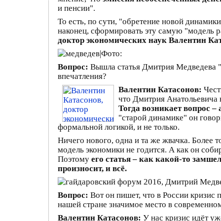
и пенсии".
То есть, по сути, "обретение новой динамик
наконец, сформировать эту самую "модель ра
доктор экономических наук Валентин Ка
Вопрос:
Вышла статья Дмитрия Медведева "
впечатления?
Валентин Катасонов:
Чест
что Дмитрия Анатольевича не
Тогда возникает вопрос –
"старой динамике" он говор
формальной логикой, и не только.
Ничего нового, одна и та же жвачка. Более 
модель экономики не годится. А как он соби
Поэтому
его статья – как какой-то замше
произносит, и всё.
Вопрос:
Вот он пишет, что в России кризис
нашей стране значимое место в современном
Валентин Катасонов:
У нас кризис идёт уж