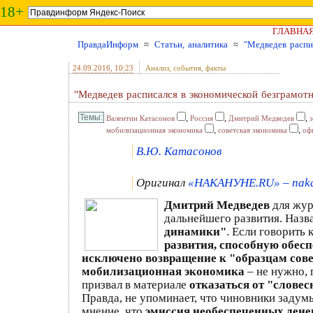
18+
ГЛАВНА
ПравдаИнформ
≈
Статьи, аналитика
≈
"Медведев распи
24.09.2016
, 10:23
Анализ, события, факты
"Медведев расписался в экономической безграмот
,
,
,
Валентин Катасонов
Россия
Дмитрий Медведев
,
,
мобилизационная экономика
советская экономика
оф
В.Ю. Катасонов
Оригинал
«НАКАНУНЕ.RU» – naka
Дмитрий Медведев
для жур
дальнейшего развития. Назв
динамики"
. Если говорить 
развития, способную обесп
исключено возвращение к "образцам сов
мобилизационная экономика
– не нужно, 
призвал в материале
отказаться от "словес
Правда, не упоминает, что чиновники заду
мнение, что
эмиссия необеспеченных денег