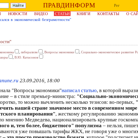
ПРАВДИНФОРМ
Рег
Я
НОВОСТИ
ВИДЕО
СТАТЬИ
КНИГИ
КОНТАКТЫ
О СА
сался в экономической безграмотности"
ности"
,
,
,
экономика
либерализм
Вопросы экономики
Социально-экономическое развитие Р
,
шоры
В.Ю. Катасонов
nune.ru
23.09.2016, 18:00
нала "Вопросы экономики"
написал статью
, в которой выраз
ание – в стиле премьер-министра:
"Социально-экономическ
коротко, то можно вычленить несколько тезисов: во-первых,
ечить нашей стране значимое место в современном мире
етского планирования"
, жесткому регулированию экономик
по мнению Медведева, национализировать крупные госкомпа
ного и, тем более, бюджетного" популизма
– нельзя, пишет
мываются уже повышать тарифы ЖКХ, не говоря уже о многих
 – это просто производство бумаги
, которое "подстегнет 