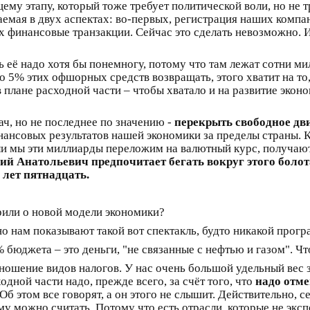
му этапу, который тоже требует политической воли, но не 
аемая в двух аспектах: во-первых, регистрация наших комп
 финансовые транзакции. Сейчас это сделать невозможно. И 
ь её надо хотя бы понемногу, потому что там лежат сотни ми
о 5% этих офшорных средств возвращать, этого хватит на то
 плане расходной части – чтобы хватало и на развитие эконо
ч, но не последнее по значению -
перекрыть свободное дв
инансовых результатов нашей экономики за пределы страны.
сли мы эти миллиарды переложим на валютный курс, получаю
й Анатольевич предпочитает бегать вокруг этого болота 
 лет пятнадцать.
орили о новой модели экономики?
но нам показывают такой вот спектакль, будто никакой прогр
юджета – это деньги, "не связанные с нефтью и газом". Что 
ношение видов налогов. У нас очень большой удельный вес 
дной части надо, прежде всего, за счёт того, что
надо отм
Об этом все говорят, а он этого не слышит. Действительно, с
му можно считать. Потому что есть отрасли, которые не экс