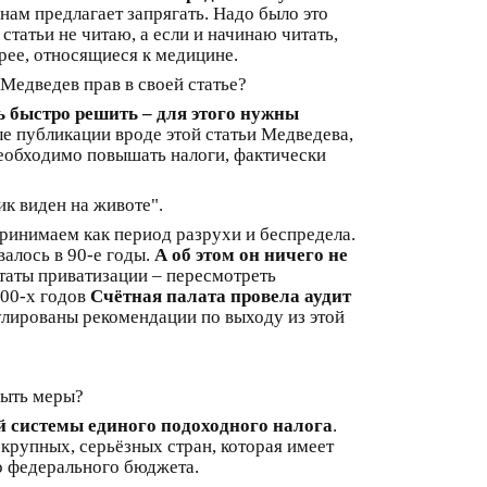
 нам предлагает запрягать. Надо было это
статьи не читаю, а если и начинаю читать,
орее, относящиеся к медицине.
Медведев прав в своей статье?
ь быстро решить – для этого нужны
е публикации вроде этой статьи Медведева,
 необходимо повышать налоги, фактически
ик виден на животе".
принимаем как период разрухи и беспредела.
валось в 90-е годы.
А об этом он ничего не
ьтаты приватизации – пересмотреть
000-х годов
Счётная палата провела аудит
улированы рекомендации по выходу из этой
быть меры?
ой системы единого подоходного налога
.
 крупных, серьёзных стран, которая имеет
о федерального бюджета.