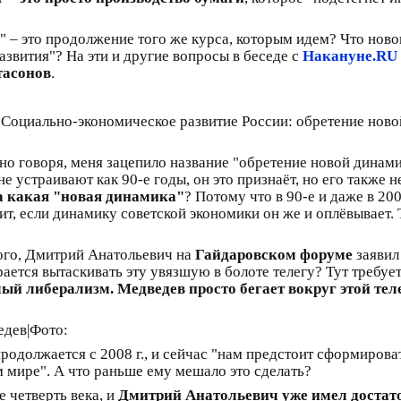
и" – это продолжение того же курса, которым идем? Что нов
звития"? На эти и другие вопросы в беседе с
Накануне.RU
тасонов
.
Социально-экономическое развитие России: обретение ново
но говоря, меня зацепило название "обретение новой динами
 устраивают как 90-е годы, он это признаёт, но его также н
 а какая "новая динамика"
? Потому что в 90-е и даже в 20
ит, если динамику советской экономики он же и оплёвывает.
того, Дмитрий Анатольевич на
Гайдаровском форуме
заявил
рается вытаскивать эту увязшую в болоте телегу? Тут требуе
лый либерализм. Медведев просто бегает вокруг этой тел
 продолжается с 2008 г., и сейчас "нам предстоит сформиров
 мире". А что раньше ему мешало это сделать?
е четверть века, и
Дмитрий Анатольевич уже имел достат