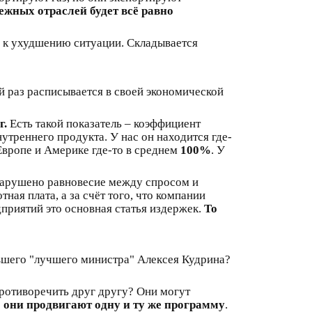
ежных отраслей будет всё равно
о к ухудшению ситуации. Складывается
й раз расписывается в своей экономической
г.
Есть такой показатель – коэффициент
треннего продукта. У нас он находится где-
Европе и Америке где-то в среднем
100%
. У
с нарушено равновесие между спросом и
тная плата, а за счёт того, что компании
приятий это основная статья издержек.
То
ывшего "лучшего министра" Алексея Кудрина?
противоречить друг другу? Они могут
 они продвигают одну и ту же программу
.