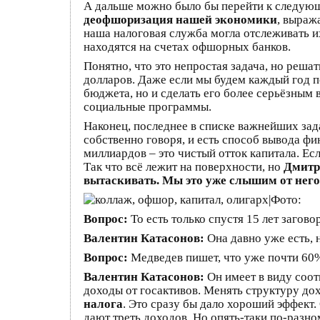
А дальше можно было бы перейти к следующе
деофшоризация нашей экономики
, выраж
наша налоговая служба могла отслеживать их
находятся на счетах офшорных банков.
Понятно, что это непростая задача, но решат
долларов. Даже если мы будем каждый год п
бюджета, но и сделать его более серьёзным в
социальные программы.
Наконец, последнее в списке важнейших зада
собственно говоря, и есть способ вывода ф
миллиардов – это чистый отток капитала. Е
Так что всё лежит на поверхности, но
Дмитри
вытаскивать. Мы это уже слышим от него
Вопрос:
То есть только спустя 15 лет загов
Валентин Катасонов:
Она давно уже есть, 
Вопрос:
Медведев пишет, что уже почти 60% б
Валентин Катасонов:
Он имеет в виду соот
доходы от госактивов. Менять структуру дохо
налога
. Это сразу бы дало хороший эффект. 
дают треть доходов. Но опять-таки по-разно