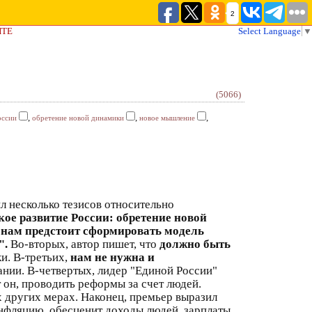
2
ЙТЕ
Select Language
▼
(5066)
,
,
,
оссии
обретение новой динамики
новое мышление
ил несколько тезисов относительно
ое развитие России: обретение новой
"нам предстоит сформировать модель
".
Во-вторых, автор пишет, что
должно быть
и. В-третьих,
нам не нужна и
нии. В-четвертых, лидер "Единой России"
 он, проводить реформы за счет людей.
 других мерах. Наконец, премьер выразил
инфляцию, обесценит доходы людей, зарплаты