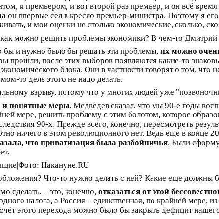
нтом, и премьером, и вот второй раз премьер, и он всё время
а он впервые сел в кресло премьер-министра. Поэтому я его 
живать, и мои оценки не столько экономические, сколько, ск
я как можно решить проблемы экономики? В чем-то Дмитрий 
 бы и нужно было бы решать эти проблемы,
их можно очен
ы прошли, после этих выборов появляются какие-то знаковы
экономического блока. Они в частности говорят о том, что
амом-то деле этого не надо делать.
иальному взрыву, потому что у многих людей уже "позвоночн
е и понятные меры
. Медведев сказал, что мы 90-е годы вос
айней мере, решить проблему с этим болотом, которое образо
ледствия 90-х. Прежде всего, конечно, пересмотреть резул
тно ничего в этом революционного нет. Ведь ещё в конце 2
казала, что приватизация была разбойничья
. Были сформ
ет.
обложения? Что-то нужно делать с ней? Какие еще должны 
мо сделать, – это, конечно,
отказаться от этой бессовестн
дного налога, а Россия – единственная, по крайней мере, из
 счёт этого перехода можно было бы закрыть дефицит нашег