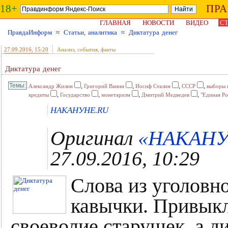
18+
ПР
ГЛАВНАЯ
НОВОСТИ
ВИДЕО
СТ
ПравдаИнформ
≈
Статьи, аналитика
≈
Диктатура денег
27.09.2016
, 15:20
Анализ, события, факты
Диктатура денег
,
,
,
,
Александр Жилин
Григорий Ванин
Иосиф Сталин
СССР
выборы 
,
,
,
,
кредиты
Государство
монетаризм
Дмитрий Медведев
"Единая Ро
НАКАНУНЕ.RU
Оригинал
«НАКАНУН
27.09.2016, 10:29
Слова из уголовно
кавычки. Привыкли
своеволие старушек, а ди