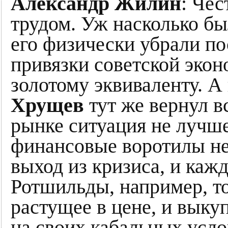
Александр Жилин
: Чес
трудом. Уж насколько б
его физически убрали пос
привязки советской экон
золотому эквиваленту. 
Хрущев
тут же вернул в
рынке ситуация не лучш
финансовые воротилы не
выход из кризиса, и кажд
Ротшильды, например, то
растущее в цене, и выку
на своих кабальных усло