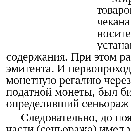
товаро
чекана
носите
устана
содержания. При этом ра
эмитента. И первопрохо
монетную регалию через
податной монеты, был б
определивший сеньораж н
Следовательно, до поя
части (сеньоража) имел 