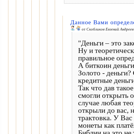
Данное Вами определ
от
Скобликов Евгений Андреев
"Деньги – это за
Ну и теоретическ
правильное опред
А биткоин деньги
Золото - деньги?
кредитные деньги
Так что дав тако
смогли открыть о
случае любая тео
открыли до вас, 
трактовка. У Вас
монеты как платё
Библии на это не 