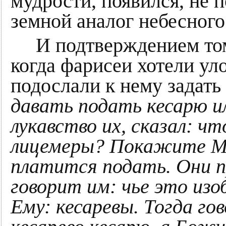
мудрости, появился, не
земной аналог небесного
И подтверждением тому,
когда фарисеи хотели ул
подослали к нему задать
давать подать кесарю и
лукавство их, сказал: ч
лицемеры? Покажите М
платится подать. Они п
говорит им: чье это из
Ему: кесаревы. Тогда г