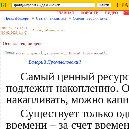
18+
ПР
ГЛАВНАЯ
НОВОСТИ
ВИДЕО
СТ
ПравдаИнформ
≈
Статьи, аналитика
≈
Основы теории денег
08.02.2023
, 12:54
Анализ, события, факты
(09.02.2023 11:40)
Основы теории денег
,
,
,
власть
деньги
управление
Валерий Промысловский
Валерий Промысловский
Самый ценный ресурс – 
подлежит накоплению. О
накапливать, можно кап
Существует только оди
времени – за счет време