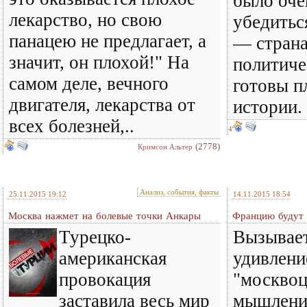
было оче
лекарство, но свою
убедитьс
панацею не предлагает, а
— страна
значит, он плохой!" На
политиче
самом деле, вечного
готовы п
двигателя, лекарства от
истории.
всех болезней,..
4
(2778)
Кримсон Альтер
Анализ, события, факты
25.11.2015 19:12
14.11.2015 18:54
Москва нажмет на болевые точки Анкары
Францию будут 
Турецко-
Вызывает
американская
удивлени
провокация
"москвоц
заставила весь мир
мышлени