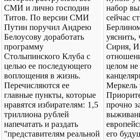
СМИ и лично господин
набор вы
Титов. По версии СМИ
сейчас с
Путин поручил Андрею
Берлином
Белоусову доработать
уяснить,
программу
Сирия, 
Столыпинского Клуба с
отношени
целью ее последующего
целом не
воплощения в жизнь.
канцеляр
Перечисляются ее
Меркель 
главные пункты, которые
Приорите
нравятся избирателям: 1,5
прочно з
триллиона рублей
выживани
напечатать и раздать
европейс
"представителям реальной
его буду