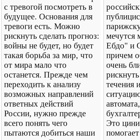
с тревогой посмотреть в
российск
будущее. Основания для
публицис
тревоги есть. Можно
парижск
рискнуть сделать прогноз:
мечутся
войны не будет, но будет
Ебдо" и
такая борьба за мир, что
причем о
от мира мало что
очень бл
останется. Прежде чем
рискнуть
переходить к анализу
течения 
возможных направлений
ситуацию
ответных действий
автомата,
России, нужно прежде
бухгалте
всего понять чего
Это цини
пытаются добиться наши
помогает