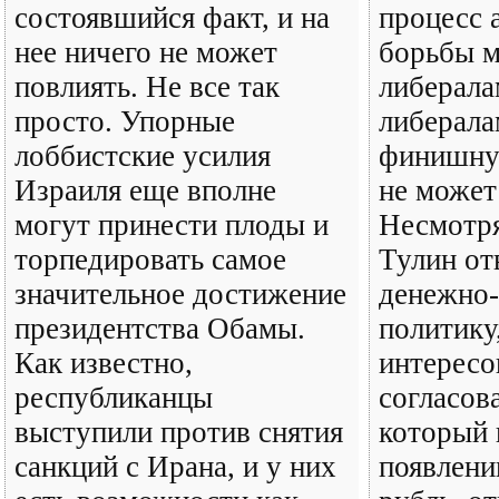
состоявшийся факт, и на
процесс 
нее ничего не может
борьбы 
повлиять. Не все так
либерала
просто. Упорные
либерала
лоббистские усилия
финишну
Израиля еще вполне
не может
могут принести плоды и
Несмотря
торпедировать самое
Тулин от
значительное достижение
денежно
президентства Обамы.
политику,
Как известно,
интересо
республиканцы
согласов
выступили против снятия
который 
санкций с Ирана, и у них
появлени