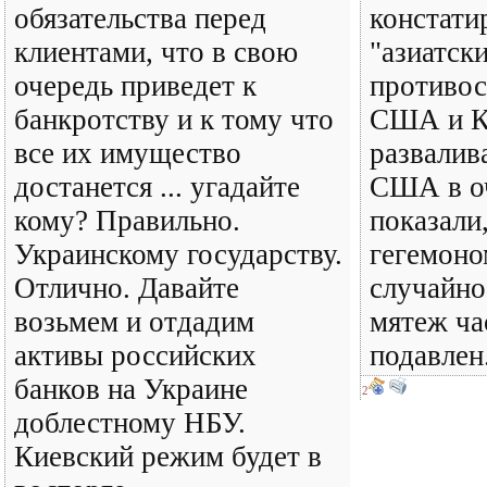
обязательства перед
констати
клиентами, что в свою
"азиатск
очередь приведет к
противос
банкротству и к тому что
США и К
все их имущество
развалив
достанется ... угадайте
США в о
кому? Правильно.
показали
Украинскому государству.
гегемоно
Отлично. Давайте
случайно
возьмем и отдадим
мятеж ча
активы российских
подавлен.
банков на Украине
2
доблестному НБУ.
Киевский режим будет в