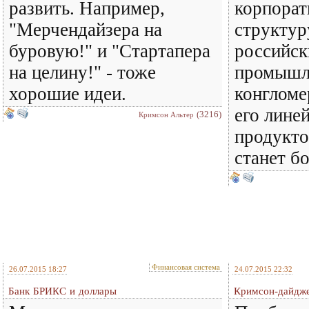
развить. Например,
корпора
"Мерчендайзера на
структур
буровую!" и "Стартапера
российск
на целину!" - тоже
промышл
хорошие идеи.
конгломе
его лине
(3216)
Кримсон Альтер
продукто
станет бо
Финансовая система
26.07.2015 18:27
24.07.2015 22:32
Банк БРИКС и доллары
Кримсон-дайдже