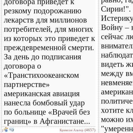
договора приведет к
Сирии!".
резкому подорожанию
Истерику
лекарств для миллионов
Войну – н
потребителей, для многих
сейчас л
из которых это приведет к
внимате
преждевременной смерти.
наблюдат
За день до подписания
видеть ж
договора о
между вм
«Транстихоокеанском
невменяе
партнерстве»
американ
американская авиация
политиче
нанесла бомбовый удар
хотите к
по больнице «Врачей без
можно их
границ» в Афганистане...
"умеренн
(4657)
Кримсон Альтер
1