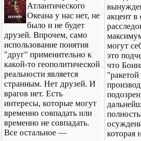
Атлантического
вынужде
Океана у нас нет, не
акцент в
было и не будет
расследо
друзей. Впрочем, само
максимум
использование понятия
могут се
"друг" применительно к
это подч
какой-то геополитической
что Боин
реальности является
"ракетой
странным. Нет друзей. И
производ
врагов нет. Есть
подозрен
интересы, которые могут
дальнейш
временно совпадать или
полность
временно не совпадать.
осуждени
Все остальное —
которая 