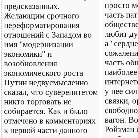
просто м
предсказанных.
часть па
Желающим срочного
обществе
переформатирования
любит ду
отношений с Западом во
а "сердце
имя "модернизации
сожалени
экономики" и
часть об
возобновления
наиболее
экономического роста
интернете
Путин недвусмысленно
у нее си
сказал, что суверенитетом
связки, о
никто торговать не
свободно
собирается. Как и было
вагон. В
отмечено в комментариях
Ройзман 
к первой части данного