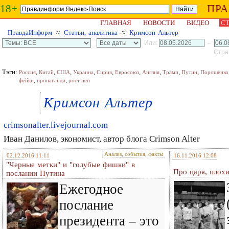
18+
ПР
ГЛАВНАЯ
НОВОСТИ
ВИДЕО
СТ
ПравдаИнформ
≈
Статьи, аналитика
≈
Кримсон Альтер
Или:
–
Стран
Тэги:
,
,
,
,
,
,
,
,
,
Россия
Китай
США
Украина
Сирия
Евросоюз
Англия
Трамп
Путин
Порошенко
,
,
фейки
пропаганда
рост цен
Кримсон Альтер
crimsonalter.livejournal.com
Иван Данилов, экономист, автор блога Crimson Alter
Анализ, события, факты
02.12.2016 11:11
16.11.2016 12:08
"Черные метки" и "голубые фишки" в
Про царя, плох
послании Путина
Ежегодное
послание
президента – это