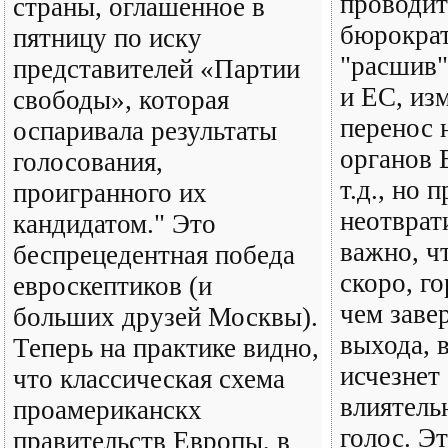
проводит
страны, оглашенное в
бюрокра
пятницу по иску
"расшив"
представителей «Партии
и ЕС, из
свободы», которая
перенос 
оспаривала результаты
органов 
голосования,
т.д., но 
проигранного их
неотврат
кандидатом." Это
важно, ч
беспрецедентная победа
скоро, г
евроскептиков (и
чем заве
больших друзей Москвы).
выхода, 
Теперь на практике видно,
исчезнет
что классическая схема
влиятель
проамериканскх
голос. Э
правительств Европы, в