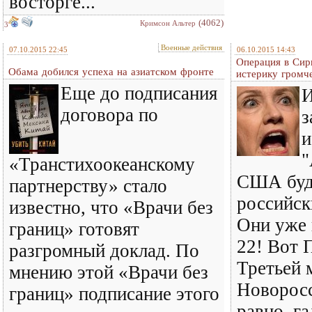
восторге...
(4062)
Кримсон Альтер
3
Военные действия
07.10.2015 22:45
06.10.2015 14:43
Операция в Сир
Обама добился успеха на азиатском фронте
истерику громч
Еще до подписания
И
договора по
з
и
"
«Транстихоокеанскому
США буд
партнерству» стало
российск
известно, что «Врачи без
Они уже 
границ» готовят
22! Вот 
разгромный доклад. По
Третьей 
мнению этой «Врачи без
Новоросс
границ» подписание этого
равно, га