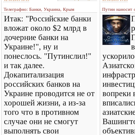
Телеграфно: Банки, Украина, Крым
Путин наносит 
Итак: "Российские банки
вложат около $2 млрд в
дочерние банки на
Украине!", ну и
в
понеслось. "Путинслил!"
ускорило
и так далее.
Азиатско
Докапитализация
инфраст
российских банков на
инвестиц
Украине проводится не от
вопреки
хорошей жизни, а из-за
вписалис
того что в противном
азиатски
случае они не смогут
Вашингт
выполнять свои
объектив