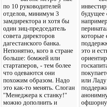
по 10 руководителей
инвестиру
отделов, минимум 3
будущее 
замдиректора и хотя бы
например
один зиц-председатель
перината
совета директоров
которые 
дагестанского банка.
поддержк
Непонятно, кого в стране
это и ес
больше: бомжей или
ориенти
стартаперов, - тем более
госкапит
что одеваются они
покупает
похожим образом. Надо
или Ладу
это как-то менять. Слоган
поддержи
"Менеджера к станку!"
анонимну
можно дополнить и
офшорн