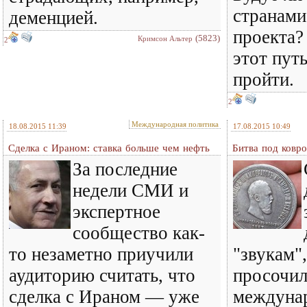
странами
деменцией.
проекта?
(5823)
Кримсон Альтер
2
этот пут
пройти.
2
Международная политика
18.08.2015 11:39
17.08.2015 10:49
Сделка с Ираном: ставка больше чем нефть
Битва под ковр
За последние
недели СМИ и
экспертное
сообщество как-
то незаметно приучили
"звукам"
аудиторию считать, что
просочил
сделка с Ираном — уже
междуна