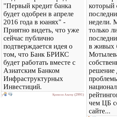
"Первый кредит банка
который 
будет одобрен в апреле
последни
2016 года в юанях" -
недели. 
Приятно видеть, что уже
только л
сейчас публично
последни
подтверждается идея о
в живых 
том, что Банк БРИКС
Мотылева
будет работать вместе с
собствен
Азиатским Банком
решение 
Инфраструктурных
проблемы
Инвестиций.
национал
рейтингов
(2991)
Кримсон Альтер
1
чем ЦБ с
сайте...