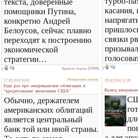
турбо-па
текста, доверенные
касания,
помощники Путина,
напрягат
конкретно Андрей
пришлось
Белоусов, сейчас плавно
связки рв
переходят к построению
призывал
экономической
голосоват
стратегии…
(5509)
2
Кримсон Альтер
1
Финансовая система
17.03.2016 16:01
29.02.2016 12:28
Еще раз про американские облигации и
Конец американ
"кредитование экономики США"
СШ
Обычно, держателем
го
американских облигаций
дл
является центральный
по
банк той или иной страны.
а для эп