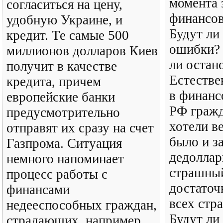
момента 
согласиться на цену,
финансов
удобную Украине, и
Будут ли
кредит. Те самые 500
ошибки? 
миллионов долларов Киев
ли остан
получит в качестве
Естестве
кредита, причем
в финанс
европейские банки
РФ гражд
предусмотрительно
хотели в
отправят их сразу на счет
было и з
Газпрома. Ситуация
дедоллар
немного напоминает
страшный
процесс работы с
достаточ
финансами
всех стр
недееспособных граждан,
Будут ли
страдающих, например,