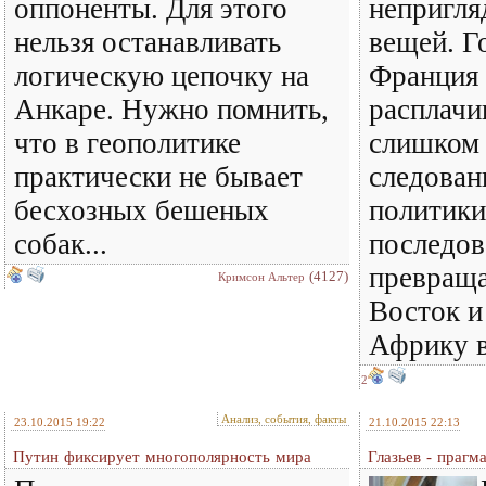
оппоненты. Для этого
непригля
нельзя останавливать
вещей. Г
логическую цепочку на
Франция 
Анкаре. Нужно помнить,
расплачи
что в геополитике
слишком 
практически не бывает
следован
бесхозных бешеных
политик
собак...
последов
превращ
(4127)
Кримсон Альтер
Восток и
Африку в
2
Анализ, события, факты
23.10.2015 19:22
21.10.2015 22:13
Путин фиксирует многополярность мира
Глазьев - прагм