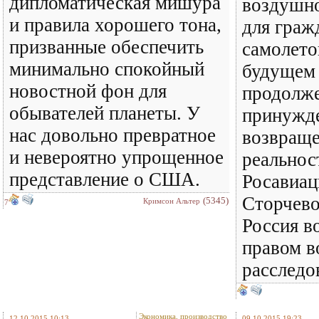
дипломатическая мишура
воздушно
и правила хорошего тона,
для граж
призванные обеспечить
самолето
минимально спокойный
будущем 
новостной фон для
продолже
обывателей планеты. У
принужде
нас довольно превратное
возвращ
и невероятно упрощенное
реальнос
представление о США.
Росавиац
Сторчево
(5345)
Кримсон Альтер
7
Россия в
правом в
расследов
Экономика, производство
12.10.2015 10:13
09.10.2015 19:23