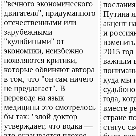
"вечного экономического
послания
двигателя", придуманного
Путина я
отечественными или
акцент н
зарубежными
и россия
"кулибиными" от
изменить
экономики, неизбежно
2015 год
появляются критики,
важным в
которые обвиняют автора
понимани
в том, что "он сам ничего
куда мы 
не предлагает". В
судьбоно
переводе на язык
года, ког
медицины это смотрелось
вместе р
бы так: "злой доктор
стране п
утверждает, что водка —
статус с
это оказывается плохое