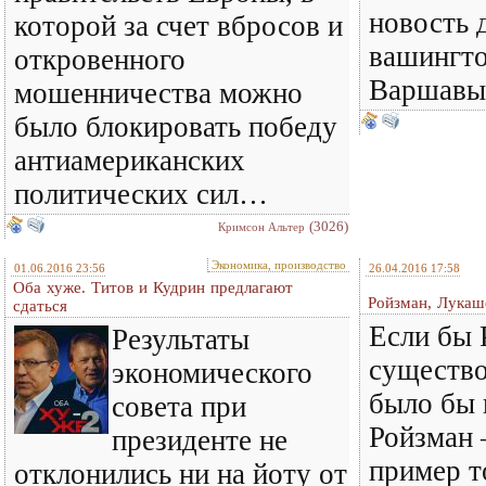
новость 
которой за счет вбросов и
вашингто
откровенного
Варшавы 
мошенничества можно
было блокировать победу
антиамериканских
политических сил…
(3026)
Кримсон Альтер
Экономика, производство
01.06.2016 23:56
26.04.2016 17:58
Оба хуже. Титов и Кудрин предлагают
Ройзман, Лукаш
сдаться
Если бы 
Результаты
существо
экономического
было бы 
совета при
Ройзман 
президенте не
пример т
отклонились ни на йоту от