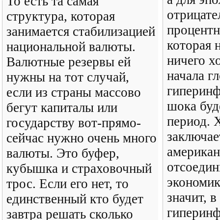
То есть та самая
отрицате
структура, которая
процентн
занимается стабилизацией
которая 
национальной валюты.
ничего х
Валютные резервы ей
начала г
нужны на тот случай,
гиперинф
если из страны массово
шока буд
бегут капиталы или
период. 
государству вот-прямо-
заключае
сейчас нужно очень много
американ
валюты. Это буфер,
отсоедин
кубышка и страховочный
экономик
трос. Если его нет, то
значит, в
единственный кто будет
гиперинф
завтра решать сколько