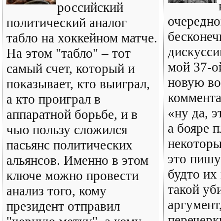
российский
очередно
политический аналог
бесконеч
табло на хоккейном матче.
дискусси
На этом "табло" – тот
мой 37-о
самый счет, который и
новую в
показывает, кто выиграл,
коммента
а кто проиграл в
«ну да, 
аппаратной борьбе, и в
а бояре 
чью пользу сложился
некоторы
пасьянс политических
это пишу
альянсов. Именно в этом
будто их
ключе можно провести
такой уб
анализ того, кому
аргумент
президент отправил
перечерк