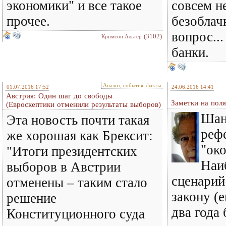
экономики" и все такое
совсем н
прочее.
безоблач
вопрос...
(3102)
Кримсон Альтер
банки.
Анализ, события, факты
01.07.2016 17:52
24.06.2016 14:41
Австрия: Один шаг до свободы
Заметки на поля
(Евроскептики отменили результаты выборов)
Шан
Эта новость почти такая
реф
же хорошая как Брексит:
"око
"Итоги президентских
Наи
выборов в Австрии
сценарий 
отменены – таким стало
закону (
решение
два года 
Конституционного суда