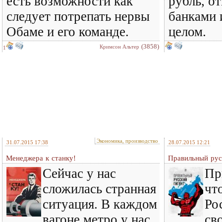
есть возможности как
рубль, о
следует потрепать нервы
банками 
Обаме и его команде.
целом.
(3858)
Кримсон Альтер
1
Экономика, производство
31.07.2015 17:38
28.07.2015 12:21
Менеджера к станку!
Правильный рус
Сейчас у нас
Пр
сложилась странная
чт
ситуация. В каждом
Ро
вагоне метро у нас
св