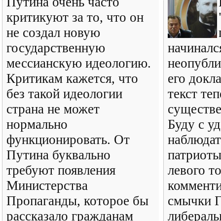
Путина очень часто
критикуют за то, что он
не создал новую
государственную
начиналс
мессианскую идеологию.
неопубли
Критикам кажется, что
его докл
без такой идеологии
текст те
страна не может
существе
нормально
Буду с у
функционировать. От
наблюдат
Путина буквально
патриоты
требуют появления
левого то
Министерства
комменти
Пропаганды, которое бы
смычки Г
рассказало гражданам
либераль