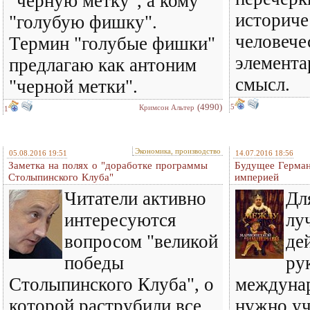
"черную метку", а кому
историче
"голубую фишку".
человече
Термин "голубые фишки"
элемента
предлагаю как антоним
смысл.
"черной метки".
(4990)
5
Кримсон Альтер
1
Экономика, производство
05.08.2016 19:51
14.07.2016 18:56
Заметка на полях о "доработке программы
Будущее Герман
Столыпинского Клуба"
империей
Читатели активно
Дл
интересуются
лу
вопросом "великой
де
победы
ру
Столыпинского Клуба", о
междунар
которой раструбили все
нужно уч