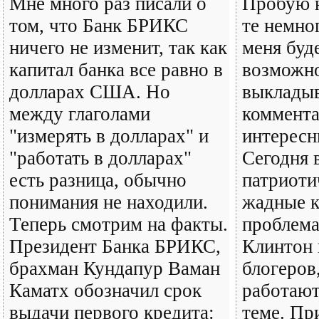
Мне много раз писали о
Пробую 
том, что Банк БРИКС
те немног
ничего не изменит, так как
меня буд
капитал банка все равно в
возможно
долларах США. Но
выкладыв
между глаголами
коммента
"измерять в долларах" и
интересн
"работать в долларах"
Сегодня 
есть разница, обычно
патриоти
понимания не находили.
жадные к
Теперь смотрим на факты.
проблема
Президент Банка БРИКС,
Клинтон 
брахман Кундапур Ваман
блогеров
Каматх обозначил срок
работают
выдачи первого кредита:
теме. Пр