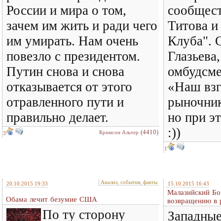
России и мира о том,
сообщест
зачем им жить и ради чего
Титова и
им умирать. Нам очень
Клуба". 
повезло с президентом.
Глазьева,
Путин снова и снова
омбудсме
отказывается от этого
«Наш взг
отравленного пути и
рыночник
правильно делает.
но при э
:))
(4410)
Кримсон Альтер
3
1
Анализ, события, факты
20.10.2015 19:33
15.10.2015 16:43
Малазийский Бо
Обама лечит безумие США
возвращению в 
По ту сторону
Западны