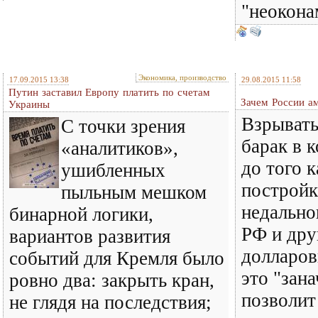
"неоконам
Экономика, производство
17.09.2015 13:38
29.08.2015 11:58
Путин заставил Европу платить по счетам
Зачем России а
Украины
Взрывать
С точки зрения
барак в 
«аналитиков»,
до того к
ушибленных
постройк
пыльным мешком
недально
бинарной логики,
РФ и дру
вариантов развития
долларов
событий для Кремля было
это "зана
ровно два: закрыть кран,
позволит
не глядя на последствия;