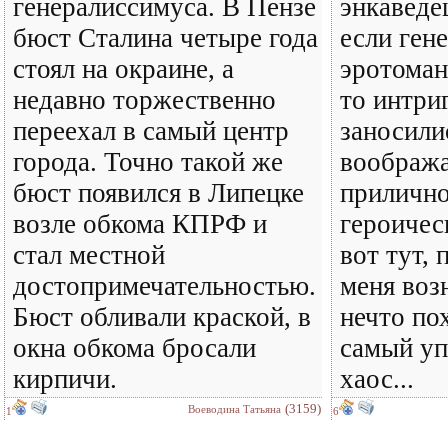
генералиссимуса. В Пензе
энкаведе
бюст Сталина четыре года
если гене
стоял на окраине, а
эротоман
недавно торжественно
то интри
переехал в самый центр
заносили
города. Точно такой же
вообража
бюст появился в Липецке
прилично
возле обкома КПРФ и
героичес
стал местной
вот тут, 
достопримечательностью.
меня воз
Бюст обливали краской, в
нечто по
окна обкома бросали
самый у
кирпичи.
хаос...
(3159)
Воеводина Татьяна
1
6