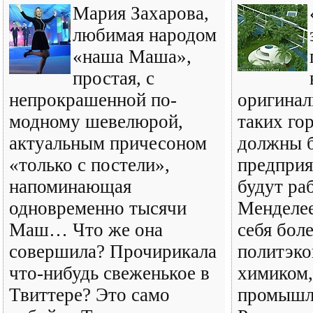
Мария Захарова,
любимая народом
«наша Маша»,
простая, с
непрокрашенной по-
оригинал
модному шевелюрой,
таких го
актуальным причесоном
должны 
«только с постели»,
предприя
напоминающая
будут раб
одновременно тысячи
Менделее
Маш… Что же она
себя бол
совершила? Прочирикала
политэко
что-нибудь свеженькое в
химиком,
Твиттере? Это само
промышл