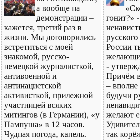
а вообще на
«Ск
демонстрации –
гонит?» -
кажется, третий раз в
ненавист
жизни. Мы договорились
русского
встретиться с моей
России т
знакомой, русско-
желающих
немецкой журналисткой,
- утвержд
антивоенной и
Причём в
антинацистской
– вполне
активисткой, прилежной
будучи р
участницей всяких
ненавидя
митингов (в Германии), «у
желают е
Пампуша» в 12 часов.
Удивите
Чудная погода, капель.
так корё