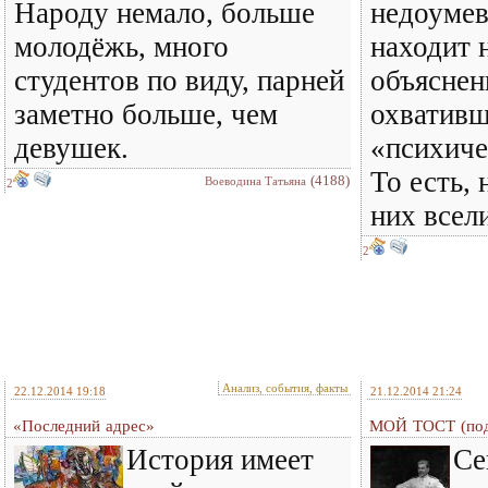
Народу немало, больше
недоумев
молодёжь, много
находит 
студентов по виду, парней
объяснен
заметно больше, чем
охвативш
девушек.
«психиче
То есть, 
(4188)
Воеводина Татьяна
2
них всели
2
Анализ, события, факты
22.12.2014 19:18
21.12.2014 21:24
«Последний адрес»
МОЙ ТОСТ (под
История имеет
Се