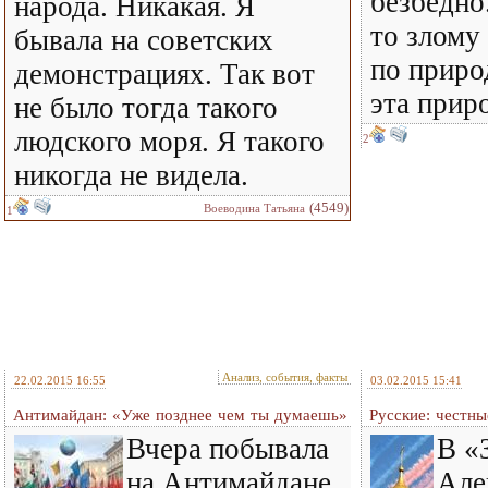
безбедно
народа. Никакая. Я
то злому
бывала на советских
по приро
демонстрациях. Так вот
эта прир
не было тогда такого
людского моря. Я такого
2
никогда не видела.
(4549)
Воеводина Татьяна
1
Анализ, события, факты
22.02.2015 16:55
03.02.2015 15:41
Антимайдан: «Уже позднее чем ты думаешь»
Русские: честн
Вчера побывала
В «
на Антимайдане,
Але