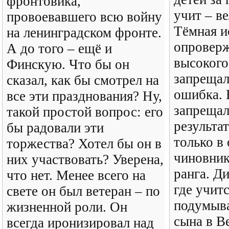
фронтовика,
учит – ве
провоевавшего всю войну
Тёмная и
на ленинградском фронте.
опроверж
А до того – ещё и
высокого
Финскую. Что бы он
запрещал
сказал, как бы смотрел на
ошибка. 
все эти празднования? Ну,
запрещал
такой простой вопрос: его
результат
бы радовали эти
только в
торжества? Хотел бы он в
чиновник
них участвовать? Уверена,
ранга. Д
что нет. Менее всего на
где учитс
свете он был ветеран – по
подумыва
жизненной роли. Он
сына в В
всегда иронизировал над