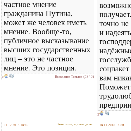
частное мнение
возможно
гражданина Путина,
получает.
может же человек иметь
точно не
мнение. Вообще-то,
и надеять
публичное высказывание
господде
высших государственных
надёжные
лиц – это не частное
госслужб
мнение. Это позиция.
соцпакет 
вам ника
(5340)
Воеводина Татьяна
4
Поможет 
трудолюб
предприи
2
Экономика, производство
01.12.2015 18:40
18.11.2015 18:50