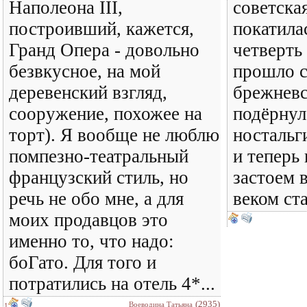
Наполеона III,
советска
построивший, кажется,
покатилас
Гранд Опера - довольно
четверть 
безвкусное, на мой
прошло с
деревенский взгляд,
брежневс
сооружение, похожее на
подёрнул
торт). Я вообще не люблю
ностальг
помпезно-театральный
и теперь 
французский стиль, но
застоем 
речь не обо мне, а для
веком ста
моих продавцов это
именно то, что надо:
боГато. Для того и
потратились на отель 4*...
(2935)
Воеводина Татьяна
1