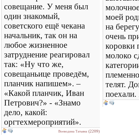
совещание. У меня был
молочное
один знакомый,
моей род
советского ещё чекана
на берег
начальник, так он на
очень пр
любое жизненное
коровки 
затруднение реагировал
молоко 
так: «Ну что же,
категори
совещаньице проведём,
племенно
планчик напишем». –
телят. Д
«Какой планчик, Иван
поехали.
Петрович?» - «Знамо
дело, какой:
оргтехмероприятий».
(2209)
Воеводина Татьяна