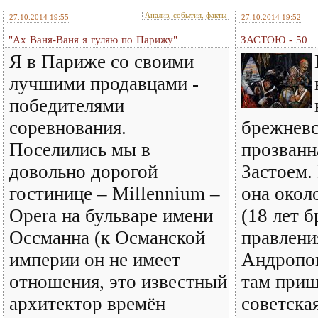
Анализ, события, факты
27.10.2014 19:55
27.10.2014 19:52
"Ах Ваня-Ваня я гуляю по Парижу"
ЗАСТОЮ - 50
Я в Париже со своими
лучшими продавцами -
победителями
соревнования.
брежневс
Поселились мы в
прозванн
довольно дорогой
Застоем.
гостинице – Millennium –
она окол
Opera на бульваре имени
(18 лет 
Оссманна (к Османской
правлени
империи он не имеет
Андропов
отношения, это известный
там приш
архитектор времён
советская