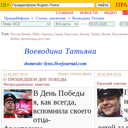
18+
ПР
ГЛАВНАЯ
НОВОСТИ
ВИДЕО
СТ
ПравдаИнформ
≈
Статьи, аналитика
≈
Воеводина Татьяна
Или:
–
Тэги:
,
,
,
,
,
,
,
,
,
Россия
Китай
США
Украина
Сирия
Евросоюз
Англия
Трамп
Путин
Порошенко
,
,
фейки
пропаганда
рост цен
Воеводина Татьяна
domestic-lynx.livejournal.com
Анализ, события, факты
11.05.2017 20:13
20.10.2016 10:31
О ПРОШЕДШЕМ ДНЕ ПОБЕДЫ.
Евгений онегин 
Непраздничные заметки
В День Победы
н
я, как всегда,
ч
вспомнила своего
з
отца-
детей за 