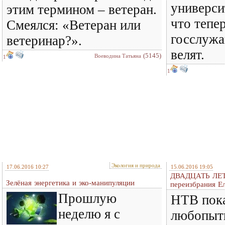
университ
этим термином – ветеран.
что тепер
Смеялся: «Ветеран или
госслужа
ветеринар?».
велят.
(5145)
Воеводина Татьяна
1
1
Экология и природа
17.06.2016 10:27
15.06.2016 19:05
ДВАДЦАТЬ ЛЕТ
Зелёная энергетика и эко-манипуляции
переизбрания Е
Прошлую
НТВ пок
неделю я с
любопыт