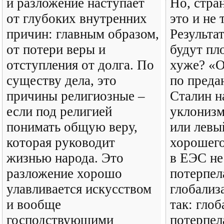
и разложение наступает
Но, стра
от глубоких внутренних
это и не 
причин: главным образом,
Результа
от потери веры и
будут пл
отступления от долга. По
хуже? «О
существу дела, это
по преда
причины религиозные –
Сталин н
если под религией
уклонизм
понимать общую веру,
или левы
которая руководит
хорошего
жизнью народа. Это
в ЕЭС не
разложение хорошо
потерпел
улавливается искусством
глобализ
и вообще
так: глоб
господствующими
потерпел