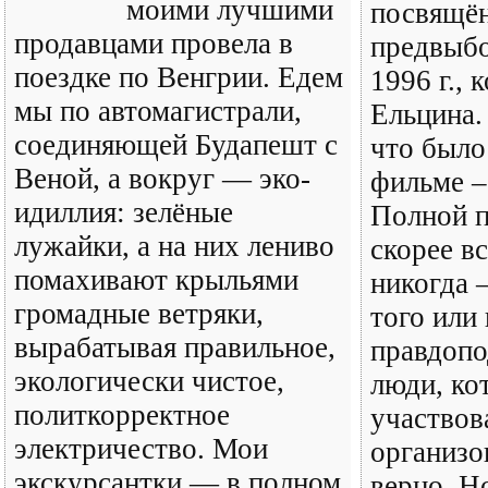
моими лучшими
посвящё
продавцами провела в
предвыб
поездке по Венгрии. Едем
1996 г., 
мы по автомагистрали,
Ельцина.
соединяющей Будапешт с
что было
Веной, а вокруг — эко-
фильме –
идиллия: зелёные
Полной п
лужайки, а на них лениво
скорее вс
помахивают крыльями
никогда –
громадные ветряки,
того или
вырабатывая правильное,
правдоп
экологически чистое,
люди, ко
политкорректное
участвова
электричество. Мои
организо
экскурсантки — в полном
верно. Но