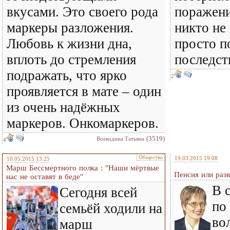
вкусами. Это своего рода
поражения
маркеры разложения.
никто не
Любовь к жизни дна,
просто п
вплоть до стремления
последст
подражать, что ярко
2
проявляется в мате – один
из очень надёжных
маркеров. Онкомаркеров.
(3519)
Воеводина Татьяна
4
Общество
19.03.2015 19:08
10.05.2015 13:25
Марш Бессмертного полка : "Наши мёртвые
Пенсия или раз
нас не оставят в беде"
В 
Сегодня всей
по
семьёй ходили на
во
марш