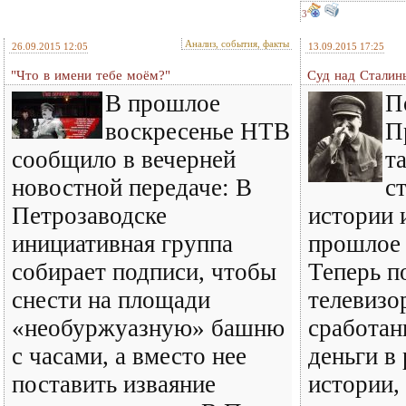
3
Анализ, события, факты
26.09.2015 12:05
13.09.2015 17:25
"Что в имени тебе моём?"
Суд над Сталин
В прошлое
П
воскресенье НТВ
П
сообщило в вечерней
т
новостной передаче: В
с
Петрозаводске
истории и
инициативная группа
прошлое 
собирает подписи, чтобы
Теперь п
снести на площади
телевизор
«необуржуазную» башню
сработан
с часами, а вместо нее
деньги в
поставить изваяние
истории,