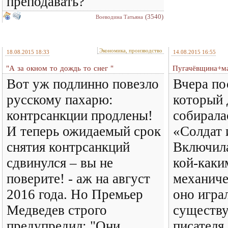
преподавать?
(3540)
Воеводина Татьяна
Экономика, производство
18.08.2015 18:33
14.08.2015 16:55
"А за окном то дождь то снег "
Пугачёвщина+м
Вот уж подлинно повезло
Вчера по
русскому пахарю:
который 
контрсанкции продлены!
собирала
И теперь ожидаемый срок
«Солдат 
снятия контрсанкций
Включила
сдвинулся – вы не
кой-каки
поверите! - аж на август
механиче
2016 года. Но Премьер
оно игра
Медведев строго
существу
предупредил: "Они
писателя