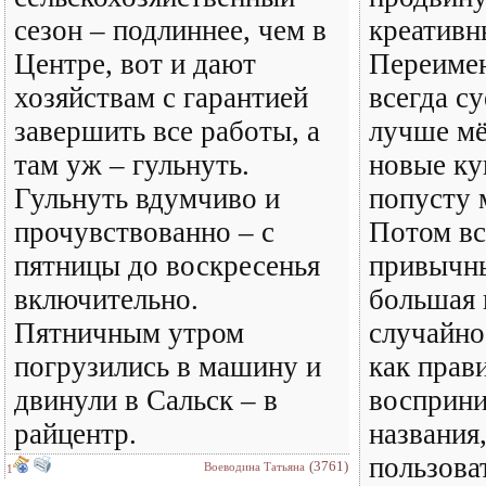
сезон – подлиннее, чем в
креативн
Центре, вот и дают
Переимен
хозяйствам с гарантией
всегда су
завершить все работы, а
лучше м
там уж – гульнуть.
новые ку
Гульнуть вдумчиво и
попусту 
прочувствованно – с
Потом вс
пятницы до воскресенья
привычн
включительно.
большая 
Пятничным утром
случайно
погрузились в машину и
как прави
двинули в Сальск – в
восприн
райцентр.
названия
пользова
(3761)
Воеводина Татьяна
1