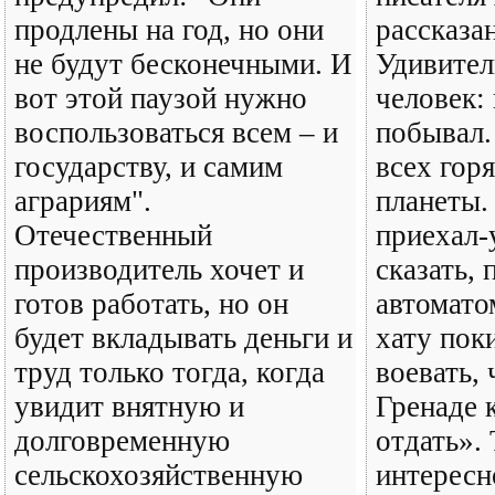
продлены на год, но они
рассказа
не будут бесконечными. И
Удивител
вот этой паузой нужно
человек: 
воспользоваться всем – и
побывал.
государству, и самим
всех гор
аграриям".
планеты.
Отечественный
приехал-
производитель хочет и
сказать, 
готов работать, но он
автомато
будет вкладывать деньги и
хату пок
труд только тогда, когда
воевать,
увидит внятную и
Гренаде 
долговременную
отдать».
сельскохозяйственную
интересн