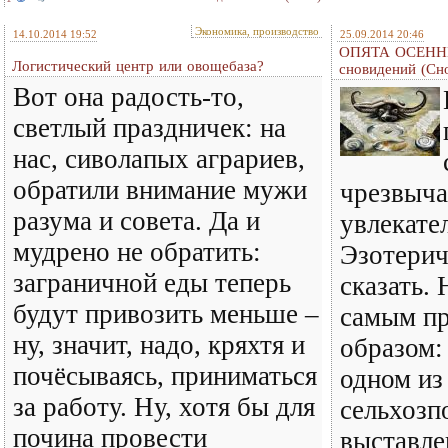
Экономика, производство
14.10.2014 19:52
25.09.2014 20:46
ОПЯТА ОСЕННИЕ
Логистический центр или овощебаза?
сновидений (Сно
Вот она радость-то,
светлый праздничек: на
нас, сиволапых аграриев,
обратили внимание мужи
чрезвыч
разума и совета. Да и
увлекате
мудрено не обратить:
Эзотери
заграничной еды теперь
сказать.
будут привозить меньше –
самым п
ну, значит, надо, кряхтя и
образом:
почёсываясь, приниматься
одном из
за работу. Ну, хотя бы для
сельхозп
почина провести
выставле