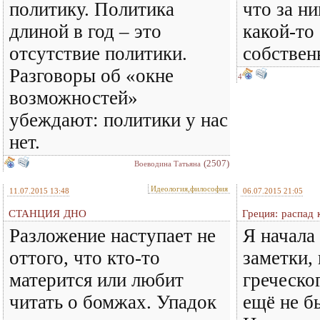
политику. Политика
что за ни
длиной в год – это
какой-то 
отсутствие политики.
собственн
Разговоры об «окне
4
возможностей»
убеждают: политики у нас
нет.
(2507)
Воеводина Татьяна
Идеология,философия
11.07.2015 13:48
06.07.2015 21:05
СТАНЦИЯ ДНО
Греция: распад
Разложение наступает не
Я начала 
оттого, что кто-то
заметки, 
матерится или любит
греческо
читать о бомжах. Упадок
ещё не б