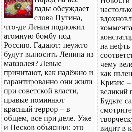
Новости 
лады обсуждает
настольк
слова Путина,
вдохновл
что-де Ленин подложил
коммента
атомную бомбу под
констати
Россию. Гадают: неужто
на нефть
будут выносить Ленина из
соответс
мавзолея? Левые
чему вел
причитают, как надёжно и
как явле
гарантированно они жили
Кризис –
при советской власти,
великий 
правые поминают
Будьте с
красный террор – в
смотрите
общем, все при деле. Уже
творческ
и Песков объяснил: это
видит в 