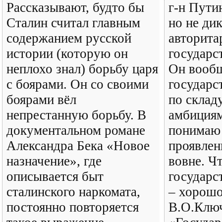
Рассказывают, будто бы
г-н Путин
Сталин считал главным
но не ди
содержанием русской
авторита
истории (которую он
государс
неплохо знал) борьбу царя
Он вообщ
с боярами. Он со своими
государс
боярами вёл
по склад
непрестанную борьбу. В
амбициям
документальном романе
понимаю 
Александра Бека «Новое
проявлени
назначение», где
вовне. Ч
описывается быт
государс
сталинского наркомата,
– хорошо
постоянно повторяется
В.О.Ключ