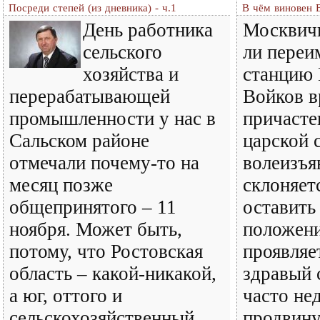
Посреди степей (из дневника) - ч.1
В чём виновен 
День работника
Москвичи
сельского
ли переи
хозяйства и
станцию 
перерабатывающей
Войков в
промышленности у нас в
причасте
Сальском районе
царской 
отмечали почему-то на
волеизъя
месяц позже
склоняет
общепринятого – 11
оставить
ноября. Может быть,
положени
потому, что Ростовская
проявляе
область – какой-никакой,
здравый 
а юг, оттого и
часто не
сельскохозяйственный
продвин