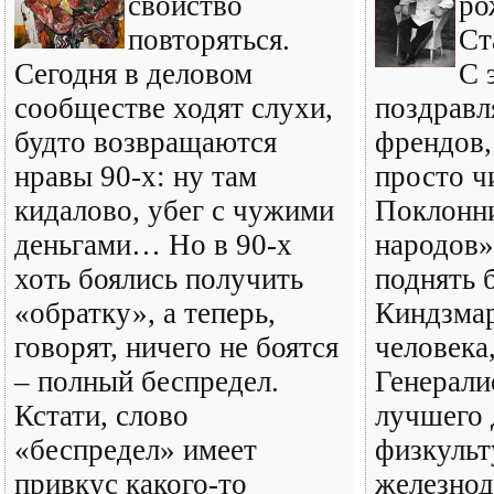
свойство
ро
повторяться.
Ст
Сегодня в деловом
С 
сообществе ходят слухи,
поздрав
будто возвращаются
френдов,
нравы 90-х: ну там
просто ч
кидалово, убег с чужими
Поклонни
деньгами… Но в 90-х
народов»
хоть боялись получить
поднять 
«обратку», а теперь,
Киндзмар
говорят, ничего не боятся
человека
– полный беспредел.
Генерали
Кстати, слово
лучшего 
«беспредел» имеет
физкульт
привкус какого-то
железнод