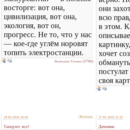
восторге: вот она,
они захот
цивилизация, вот она,
всю прав
экология, вот он,
в этом. 
прогресс. Не то, что у нас
описывае
— кое-где углём норовят
картинку,
топить электростанции.
хочет со
обмануть
(3766)
Воеводина Татьяна
постулат
своя кар
Культура
29.05.2016 20:45
27.05.2016 12:22
Танцуют все!
Дачники