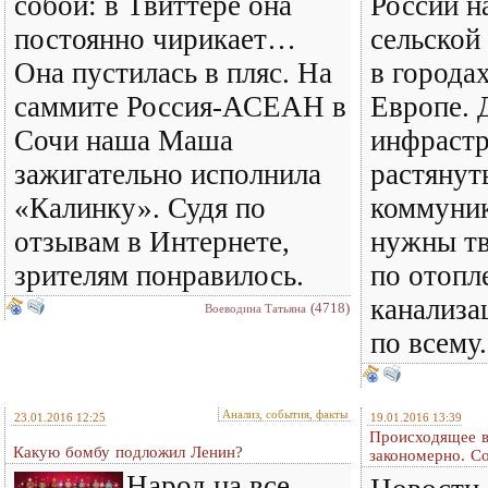
собой: в Твиттере она
России н
постоянно чирикает…
сельской 
Она пустилась в пляс. На
в городах
саммите Россия-АСЕАН в
Европе. 
Сочи наша Маша
инфрастр
зажигательно исполнила
растянут
«Калинку». Судя по
коммуник
отзывам в Интернете,
нужны тв
зрителям понравилось.
по отопл
канализа
(4718)
Воеводина Татьяна
по всему.
Анализ, события, факты
23.01.2016 12:25
19.01.2016 13:39
Происходящее в
Какую бомбу подложил Ленин?
закономерно. С
Народ на все