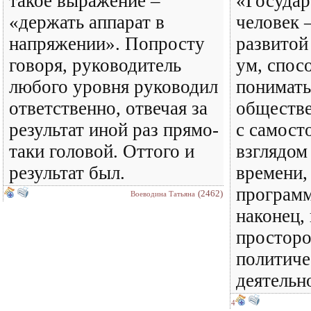
такое выражение –
«Государ
«держать аппарат в
человек –
напряжении». Попросту
развитой
говоря, руководитель
ум, спос
любого уровня руководил
понимать
ответственно, отвечая за
обществе
результат иной раз прямо-
с самост
таки головой. Оттого и
взглядом
результат был.
времени,
программ
(2462)
Воеводина Татьяна
наконец,
просторо
политиче
деятельн
4