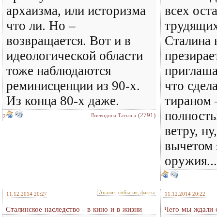
архаизма, или историзма
всех ост
что ли. Но –
трудящих
возвращается. Вот и в
Сталина 
идеологической области
презирае
тоже наблюдаются
приглаша
реминисценции из 90-х.
что сдел
Из конца 80-х даже.
тираном 
полност
(2791)
Воеводина Татьяна
2
ветру, ну
вычетом 
оружия...
Анализ, события, факты
11.12.2014 20:27
11.12.2014 20:22
Сталинское наследство - в кино и в жизни
Чего мы ждали 