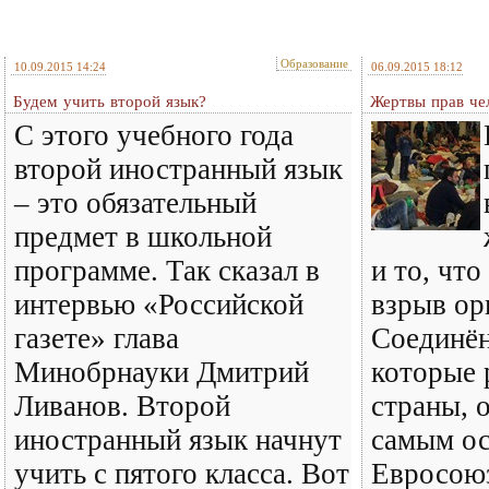
Образование
10.09.2015 14:24
06.09.2015 18:12
Будем учить второй язык?
Жертвы прав че
С этого учебного года
второй иностранный язык
– это обязательный
предмет в школьной
программе. Так сказал в
и то, чт
интервью «Российской
взрыв ор
газете» глава
Соединё
Минобрнауки Дмитрий
которые 
Ливанов. Второй
страны, о
иностранный язык начнут
самым ос
учить с пятого класса. Вот
Евросоюз