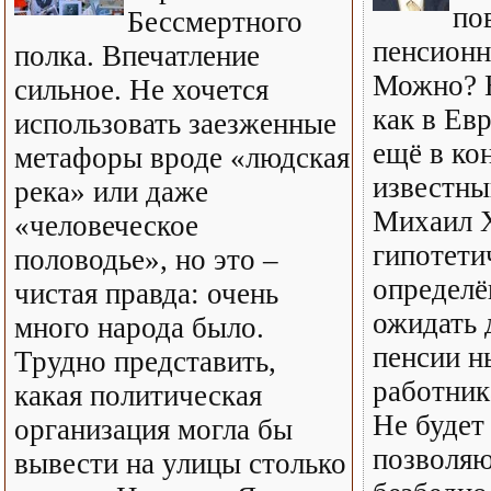
по
Бессмертного
пенсионн
полка. Впечатление
Можно? Н
сильное. Не хочется
как в Ев
использовать заезженные
ещё в ко
метафоры вроде «людская
известны
река» или даже
Михаил Х
«человеческое
гипотетич
половодье», но это –
определё
чистая правда: очень
ожидать 
много народа было.
пенсии 
Трудно представить,
работник
какая политическая
Не будет
организация могла бы
позволя
вывести на улицы столько