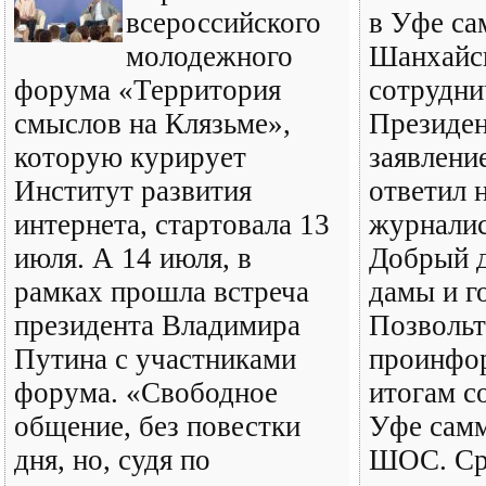
всероссийского
в Уфе с
молодежного
Шанхайск
форума «Территория
сотрудни
смыслов на Клязьме»,
Президен
которую курирует
заявлени
Институт развития
ответил 
интернета, стартовала 13
журналис
июля. А 14 июля, в
Добрый д
рамках прошла встреча
дамы и г
президента Владимира
Позвольт
Путина с участниками
проинфор
форума. «Свободное
итогам с
общение, без повестки
Уфе сам
дня, но, судя по
ШОС. Сра