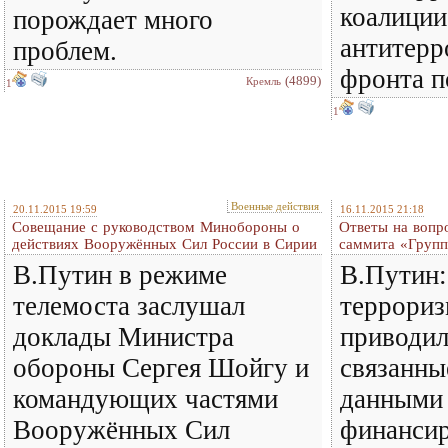
коалиции
порождает много
антитерр
проблем.
фронта п
(4899)
Кремль
1
1
Военные действия
20.11.2015 19:59
16.11.2015 21:18
Совещание с руководством Минобороны о
Ответы на вопр
действиях Вооружённых Сил России в Сирии
саммита «Групп
В.Путин в режиме
В.Путин: 
телемоста заслушал
террориз
доклады Министра
приводил
обороны Сергея Шойгу и
связанны
командующих частями
данными
Вооружённых Сил
финанси