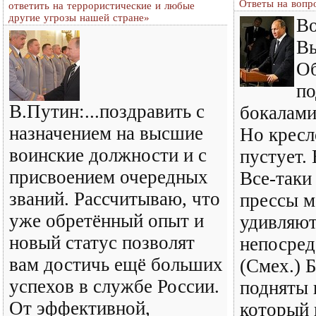
Ответы на вопр
ответить на террористические и любые
другие угрозы нашей стране»
Во
Вы
Об
п
В.Путин:...поздравить с
бокалами
назначением на высшие
Но кресл
воинские должности и с
пустует.
присвоением очередных
Все‑таки
званий. Рассчитываю, что
прессы м
уже обретённый опыт и
удивляют
новый статус позволят
непосред
вам достичь ещё больших
(Смех.) 
успехов в службе России.
подняты в
От эффективной,
который 