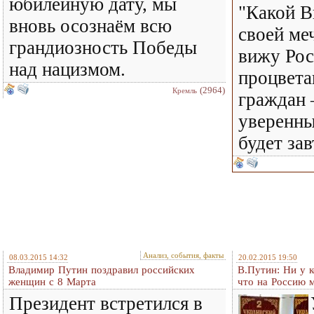
юбилейную дату, мы
"Какой В
вновь осознаём всю
своей ме
грандиозность Победы
вижу Ро
над нацизмом.
процвета
(2964)
Кремль
граждан 
уверенны
будет зав
Анализ, события, факты
08.03.2015 14:32
20.02.2015 19:50
Владимир Путин поздравил российских
В.Путин: Ни у к
женщин с 8 Марта
что на Россию м
Президент встретился в