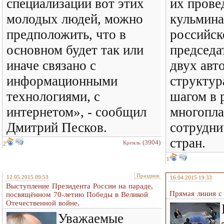
специализации вот этих
их прове
молодых людей, можно
кульмина
предположить, что в
российск
основном будет так или
председа
иначе связано с
двух авт
информационными
структур
технологиями, с
шагом в 
интернетом», - сообщил
многопла
Дмитрий Песков.
сотрудни
стран.
(3904)
Кремль
2
1
Праздник
12.05.2015 09:53
16.04.2015 19:33
Выступление Президента России на параде,
Прямая линия 
посвящённом 70-летию Победы в Великой
Отечественной войне.
Уважаемые