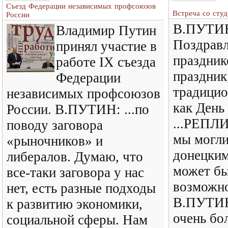
Съезд Федерации независимых профсоюзов
Встреча со сту
России
В.ПУТИН
Владимир Путин
Поздравл
принял участие в
праздник
работе IX съезда
праздник,
Федерации
традицио
независимых профсоюзов
как День
России. В.ПУТИН: ...по
...РЕПЛИ
поводу заговора
мы могли
«рыночников» и
донецким
либералов. Думаю, что
может бы
все-таки заговора у нас
возможно
нет, есть разные подходы
В.ПУТИН
к развитию экономики,
очень бо
социальной сферы. Нам