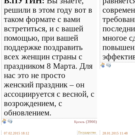
В.ПУТИН:
Вы знаете,
равняетс
решили в этом году вот в
совреме
таком формате с вами
требовани
встретиться, и с вашей
последни
помощью, при вашей
многое с
поддержке поздравить
повышен
всех женщин страны с
эффектив
праздником 8 Марта. Для
нас это не просто
женский праздник – он
ассоциируется с весной, с
возрождением, с
обновлением.
(3966)
Кремль
Государство
07.02.2015 18:12
28.01.2015 11:48