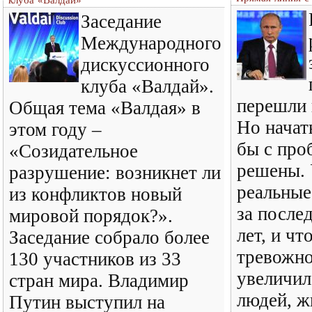
клуба «Валдай»
Заседание
Международного
дискуссионного
клуба «Валдай».
перешли 
Общая тема «Валдая» в
Но начат
этом году –
бы с про
«Созидательное
решены. 
разрушение: возникнет ли
реальные
из конфликтов новый
за после
мировой порядок?».
лет, и чт
Заседание собрало более
тревожно 
130 участников из 33
увеличил
стран мира. Владимир
людей, ж
Путин выступил на