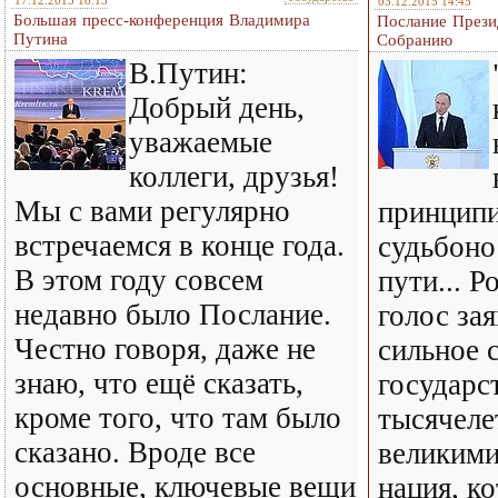
17.12.2015 18:13
03.12.2015 14:45
Большая пресс-конференция Владимира
Послание Прези
Путина
Собранию
В.Путин:
Добрый день,
уважаемые
коллеги, друзья!
Мы с вами регулярно
принципи
встречаемся в конце года.
судьбон
В этом году совсем
пути... Р
недавно было Послание.
голос зая
Честно говоря, даже не
сильное 
знаю, что ещё сказать,
государс
кроме того, что там было
тысячеле
сказано. Вроде все
великими
основные, ключевые вещи
нация, к