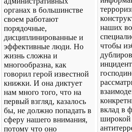
информац
административных
террориз
органах в большинстве
конструк
своем работают
наших в
порядочные,
специали
дисциплинированные и
чтобы из
эффективные люди. Но
дублиров
жизнь сложна и
инцидент
многообразна, как
господи
говорил герой известной
рассматр
книжки. И она диктует
взаимоде
нам много того, что на
конкретн
первый взгляд, казалось
вклад в 
бы, не должно попадать в
широкой
сферу нашего внимания,
антитерр
потому что оно