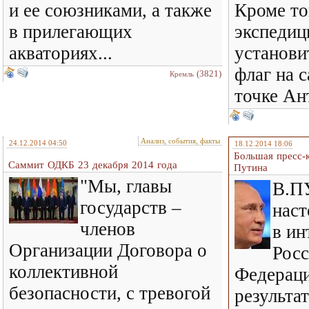
и ее союзниками, а также
Кроме то
в прилегающих
экспедиц
акваториях...
установи
флаг на 
(3821)
Кремль
точке Ан
Анализ, события, факты
24.12.2014 04:50
18.12.2014 18:06
Большая пресс-
Саммит ОДКБ 23 декабря 2014 года
Путина
"Мы, главы
В.П
государств –
наст
членов
в ин
Организации Договора о
Рос
коллективной
Федераци
безопасности, с тревогой
результа