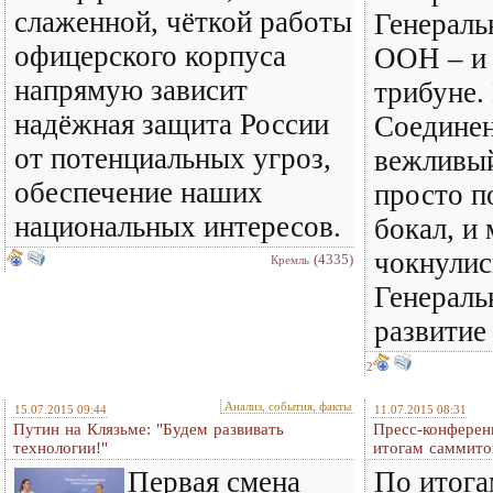
слаженной, чёткой работы
Генераль
офицерского корпуса
ООН – и 
напрямую зависит
трибуне.
надёжная защита России
Соединен
от потенциальных угроз,
вежливый
обеспечение наших
просто п
национальных интересов.
бокал, и
чокнулис
(4335)
Кремль
Генераль
развити
2
Анализ, события, факты
15.07.2015 09:44
11.07.2015 08:31
Путин на Клязьме: "Будем развивать
Пресс-конферен
технологии!"
итогам саммит
Первая смена
По итога