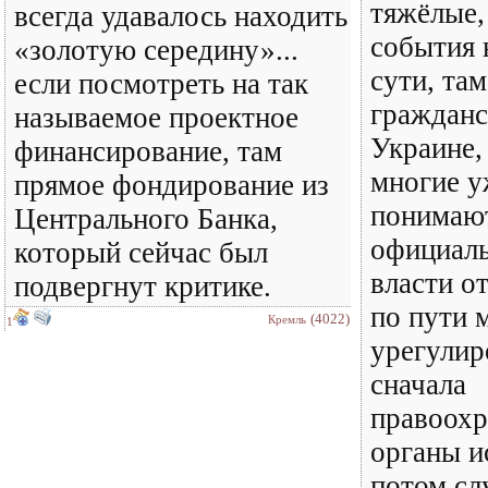
тяжёлые,
всегда удавалось находить
события 
«золотую середину»...
сути, там
если посмотреть на так
гражданс
называемое проектное
Украине,
финансирование, там
многие у
прямое фондирование из
понимают
Центрального Банка,
официаль
который сейчас был
власти о
подвергнут критике.
по пути 
(4022)
Кремль
1
урегулир
сначала
правоохр
органы и
потом с