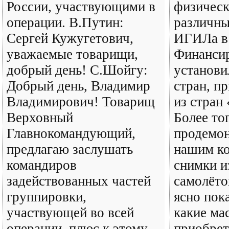
России, участвующими в
физичес
операции. В.Путин:
различны
Сергей Кужугетович,
ИГИЛа в 
уважаемые товарищи,
Финансир
добрый день! С.Шойгу:
установи
Добрый день, Владимир
стран, п
Владимирович! Товарищ
из стран 
Верховный
Более тог
Главнокомандующий,
продемо
предлагаю заслушать
нашим к
командиров
снимки и
задействованных частей
самолёто
группировки,
ясно пок
участвующей во всей
какие ма
операции, плюс к этому –
приобрет