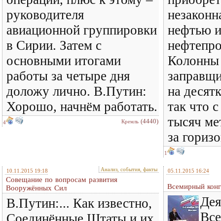
руководителя
незаконн
авиационной группировки
нефтью 
в Сирии. Затем с
нефтепро
основными итогами
Колонны
работы за четыре дня
заправщи
доложу лично. В.Путин:
на десят
Хорошо, начнём работать.
так что 
тысяч ме
(4440)
Кремль
4
за горизо
1
Анализ, события, факты
10.11.2015 19:18
05.11.2015 16:24
Совещание по вопросам развития
Всемирный конг
Вооружённых Сил
Дея
В.Путин:... Как известно,
Все
Соединённые Штаты и их