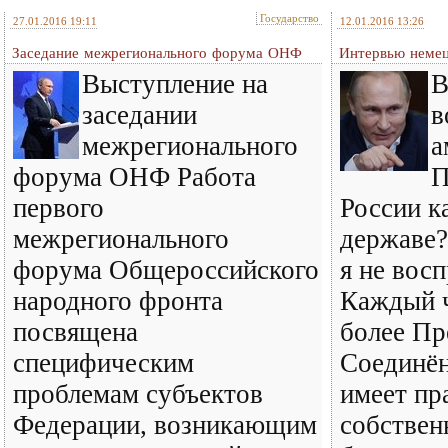
Государство
27.01.2016 19:11
12.01.2016 13:26
Заседание межрегионального форума ОНФ
Интервью немец
Выступление на
В
заседании
в
межрегионального
а
форума ОНФ Работа
П
первого
России к
межрегионального
державе?
форума Общероссийского
я не восп
народного фронта
Каждый ч
посвящена
более Пр
специфическим
Соединё
проблемам субъектов
имеет пр
Федерации, возникающим
собствен