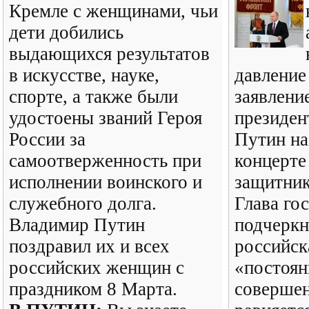
Кремле с женщинами, чьи
дети добились
выдающихся результатов
в искусстве, науке,
давление
спорте, а также были
заявлени
удостоены званий Героя
президен
России за
Путин на
самоотверженность при
концерте
исполнении воинского и
защитник
служебного долга.
Глава го
Владимир Путин
подчеркн
поздравил их и всех
российск
российских женщин с
«постоян
праздником 8 Марта.
совершен