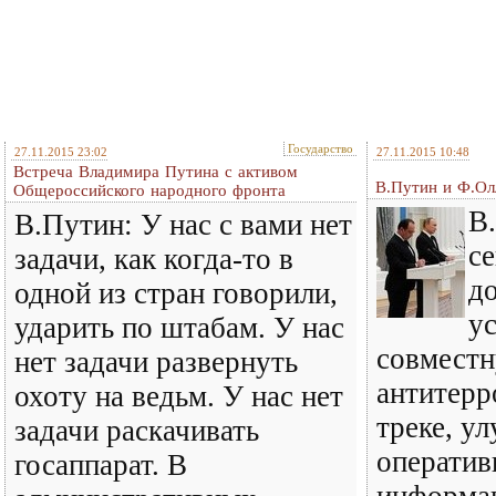
Государство
27.11.2015 23:02
27.11.2015 10:48
Встреча Владимира Путина с активом
В.Путин и Ф.Ол
Общероссийского народного фронта
В
В.Путин: У нас с вами нет
се
задачи, как когда‑то в
д
одной из стран говорили,
у
ударить по штабам. У нас
совместн
нет задачи развернуть
антитерр
охоту на ведьм. У нас нет
треке, у
задачи раскачивать
оператив
госаппарат. В