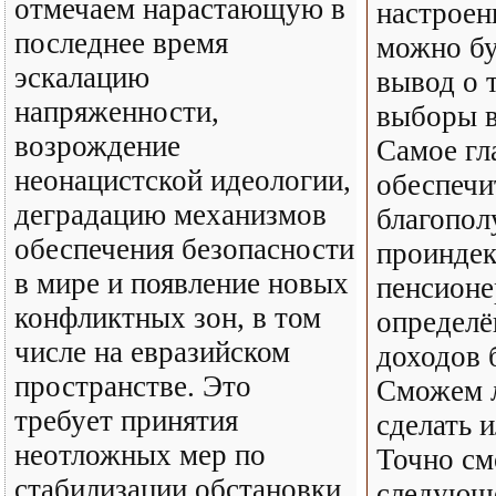
отмечаем нарастающую в
настроен
последнее время
можно бу
эскалацию
вывод о 
напряженности,
выборы в 
возрождение
Самое гл
неонацистской идеологии,
обеспечи
деградацию механизмов
благопол
обеспечения безопасности
проиндек
в мире и появление новых
пенсионе
конфликтных зон, в том
определё
числе на евразийском
доходов 
пространстве. Это
Сможем 
требует принятия
сделать 
неотложных мер по
Точно см
стабилизации обстановки
следующ