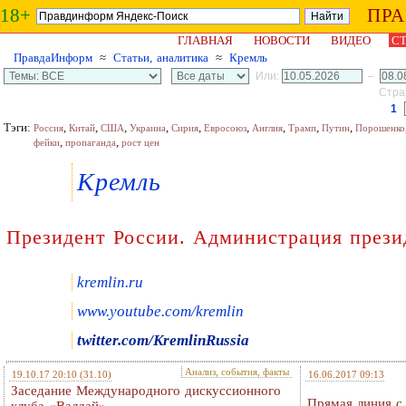
18+
ПР
ГЛАВНАЯ
НОВОСТИ
ВИДЕО
СТ
ПравдаИнформ
≈
Статьи, аналитика
≈
Кремль
Или:
–
Стран
1
Тэги:
,
,
,
,
,
,
,
,
,
Россия
Китай
США
Украина
Сирия
Евросоюз
Англия
Трамп
Путин
Порошенко
,
,
фейки
пропаганда
рост цен
Кремль
Президент России. Администрация прези
kremlin.ru
www.youtube.com/kremlin
twitter.com/KremlinRussia
Анализ, события, факты
19.10.17 20:10
(31.10)
16.06.2017 09:13
Заседание Международного дискуссионного
Прямая линия 