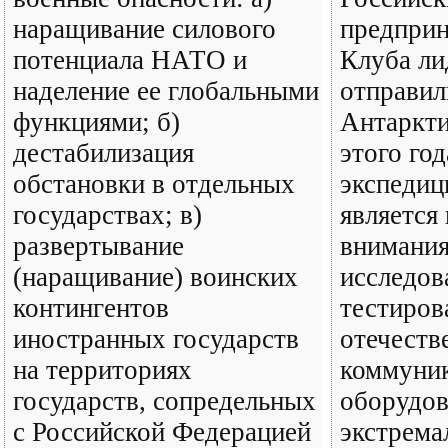
наращивание силового
предприн
потенциала НАТО и
Клуба ли
наделение ее глобальными
отправил
функциями; б)
Антаркти
дестабилизация
этого го
обстановки в отдельных
экспедиц
государствах; в)
является
развертывание
внимания
(наращивание) воинских
исследов
контингентов
тестиров
иностранных государств
отечеств
на территориях
коммуни
государств, сопредельных
оборудов
с Российской Федерацией
экстрема