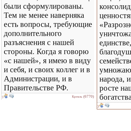
были сформулированы.
консоли
Тем не менее наверняка
ценностя
есть вопросы, требующие
«Разрозн
дополнительного
уничтожа
разъяснения с нашей
единстве,
стороны. Когда я говорю
благоду
«с нашей», я имею в виду
семейств
и себя, и своих коллег и в
умножаю
Администрации, и в
народа, 
Правительстве РФ.
росте на
богатств
(6770)
Кремль
5
3