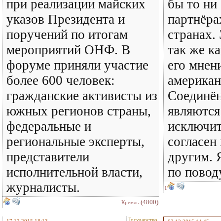
при реализации майских
бы то ни
указов Президента и
партнёра
поручений по итогам
странах. 
мероприятий ОНФ. В
так же к
форуме приняли участие
его мнени
более 600 человек:
американ
гражданские активисты из
Соединё
южных регионов страны,
являются
федеральные и
исключит
региональные эксперты,
согласен 
представители
другим. 
исполнительной власти,
по повод
журналисты.
1
(4800)
Кремль
Государство