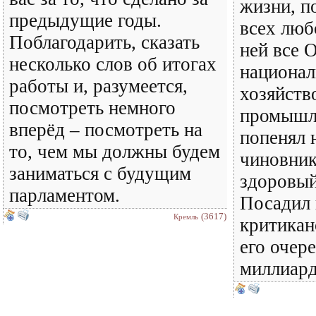
жизни, п
предыдущие годы.
всех люб
Поблагодарить, сказать
ней все 
несколько слов об итогах
национал
работы и, разумеется,
хозяйств
посмотреть немного
промышл
вперёд – посмотреть на
попенял 
то, чем мы должны будем
чиновник
заниматься с будущим
здоровый
парламентом.
Посадил 
(3617)
Кремль
критикан
его очер
миллиар