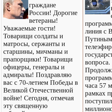
граждане
России! Дорогие
ветераны!
програм
Уважаемые гости!
линия с 
Товарищи солдаты и
Путиным»
матросы, сержанты и
телеэфир
старшины, мичманы и
государс
прапорщики! Товарищи
вопроса.
офицеры, генералы и
Продолж
адмиралы! Поздравляю
программ
вас с 70-летием Победы в
часа 57 м
Великой Отечественной
рамках 
войне! Сегодня, отмечая
поступил
эту священную
миллионо