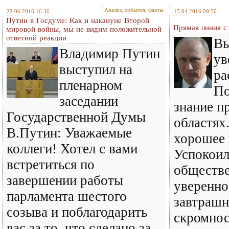
Анализ, события, факты
22.06.2016 16:36
15.04.2016 09:50
Путин в Госдуме: Как и накануне Второй
Прямая линия 
мировой войны, мы не видим положительной
ответной реакции
Вы
Владимир Путин
ув
выступил на
ра
пленарном
По
заседании
знание п
Государственной Думы
областях
В.Путин: Уважаемые
хорошее 
коллеги! Хотел с вами
Успокои
встретиться по
обществе
завершении работы
уверенно
парламента шестого
завтрашн
созыва и поблагодарить
скромнос
вас за то, что сделано за