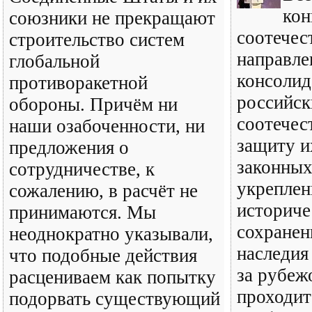
кон
союзники не прекращают
соотечес
строительство систем
направле
глобальной
консоли
противоракетной
российск
обороны. Причём ни
соотечес
наши озабоченности, ни
защиту и
предложения о
законных
сотрудничестве, к
укреплен
сожалению, в расчёт не
историче
принимаются. Мы
сохранен
неоднократно указывали,
наследия
что подобные действия
за рубеж
расцениваем как попытку
проходит
подорвать существующий