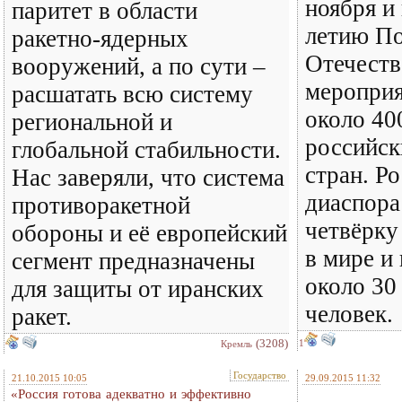
ноября и
паритет в области
летию По
ракетно-ядерных
Отечеств
вооружений, а по сути –
мероприя
расшатать всю систему
около 40
региональной и
российск
глобальной стабильности.
стран. Р
Нас заверяли, что система
диаспора
противоракетной
четвёрку
обороны и её европейский
в мире и
сегмент предназначены
около 30
для защиты от иранских
человек.
ракет.
(3208)
1
Кремль
Государство
21.10.2015 10:05
29.09.2015 11:32
«Россия готова адекватно и эффективно