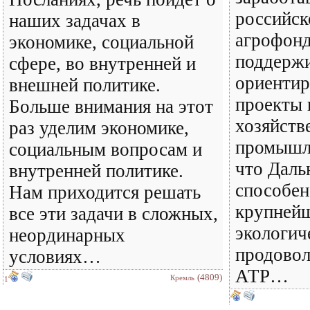
российск
наших задачах в
агрофонд
экономике, социальной
поддержи
сфере, во внутренней и
ориенти
внешней политике.
проекты 
Больше внимания на этот
хозяйств
раз уделим экономике,
промышле
социальным вопросам и
что Даль
внутренней политике.
способен
Нам приходится решать
крупней
все эти задачи в сложных,
экологич
неординарных
продовол
условиях…
АТР…
(4809)
Кремль
1