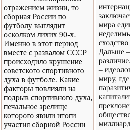
интернац
отражением жизни, то
заключае
сборная России по
мира еди
футболу выглядит
неделимы
осколком лихих 90-х.
сходство 
Именно в этот период
Дальше –
вместе с развалом СССР
различие
происходило крушение
– идеоло
советского спортивного
миру, гд
духа в футболе. Какие
паразити
факторы повлияли на
капитали
подрыв спортивного духа,
преклоне
печальное зрелище
общество
которого явили итоги
миллиард
участия сборной России