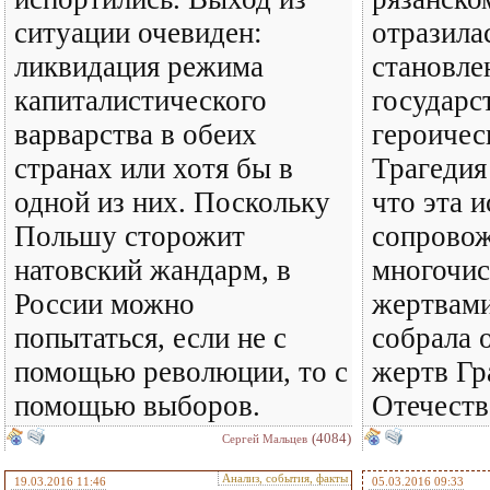
ситуации очевиден:
отразила
ликвидация режима
становле
капиталистического
государс
варварства в обеих
героичес
странах или хотя бы в
Трагедия
одной из них. Поскольку
что эта 
Польшу сторожит
сопровож
натовский жандарм, в
многочи
России можно
жертвами
попытаться, если не с
собрала 
помощью революции, то с
жертв Гр
помощью выборов.
Отечеств
(4084)
Сергей Мальцев
Анализ, события, факты
19.03.2016 11:46
05.03.2016 09:33