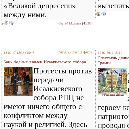
«Великой депрессии»
вылепить
между ними.
(4530)
Сергей Мальцев
1
Анализ, события, факты
18.02.17 15:38
(15:46)
12.02.2017 15:11
Спектакль длин
Банк бедных взамен Исаакиевского собора
Трампа
Протесты против
передачи
Исаакиевского
собора РПЦ не
имеют ничего общего с
героем к
конфликтом между
патриото
наукой и религией. Здесь
проводя 