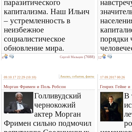
паразитического
навстреч
капитализма. Наш Ильич
значител
– устремленность в
населени
неизбежное
капитали
социалистическое
порядки
обновление мира.
человече
(7688)
Сергей Мальцев
4
12
Анализ, события, факты
09.10.17 22:29
(10.10)
17.09.2017 00:26
Морган Фримен и Поль Робсон
Генрих Гейне и
Голливудский
В 
чернокожий
ис
актер Морган
ле
Фримен сильно подмочил
ро