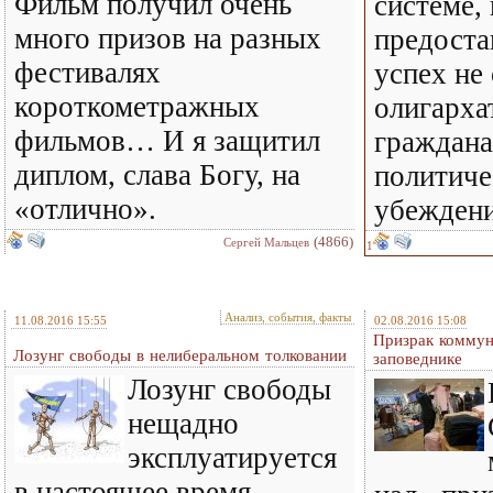
Фильм получил очень
системе, 
много призов на разных
предоста
фестивалях
успех не
короткометражных
олигархат
фильмов… И я защитил
граждана
диплом, слава Богу, на
политиче
«отлично».
убеждени
(4866)
Сергей Мальцев
1
Анализ, события, факты
11.08.2016 15:55
02.08.2016 15:08
Призрак коммун
Лозунг свободы в нелиберальном толковании
заповеднике
Лозунг свободы
нещадно
эксплуатируется
в настоящее время