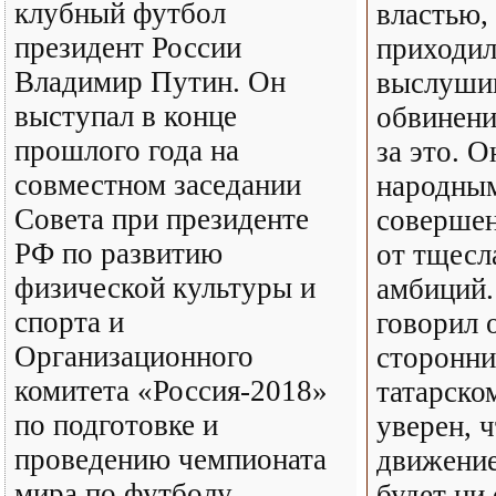
клубный футбол
властью,
президент России
приходил
Владимир Путин. Он
выслушив
выступал в конце
обвинени
прошлого года на
за это. 
совместном заседании
народным
Совета при президенте
соверше
РФ по развитию
от тщесл
физической культуры и
амбиций.
спорта и
говорил 
Организационного
сторонни
комитета «Россия-2018»
татарско
по подготовке и
уверен, 
проведению чемпионата
движение
мира по футболу.
будет ни