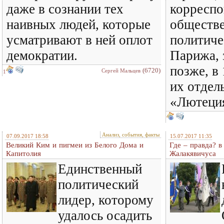
даже в сознании тех
корреспо
наивных людей, которые
обществе
усматривают в ней оплот
политиче
демократии.
Парижа, 
позже, в 
(6720)
Сергей Мальцев
1
их отдел
«Лютец
Анализ, события, факты
07.09.2017 18:58
15.07.2017 11:35
Великий Ким и пигмеи из Белого Дома и
Где – правда? 
Капитолия
Жалакявичуса
Единственный
политический
лидер, которому
удалось осадить