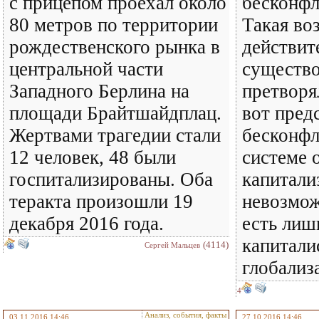
с прицепом проехал около
бесконф
80 метров по территории
Такая во
рождественского рынка в
действит
центральной части
существо
Западного Берлина на
претворя
площади Брайтшайдплац.
вот пред
Жертвами трагедии стали
бесконфл
12 человек, 48 были
системе 
госпитализированы. Оба
капитали
теракта произошли 19
невозмож
декабря 2016 года.
есть лиш
капитали
(4114)
Сергей Мальцев
глобали
4
Анализ, события, факты
03.11.2016 14:46
27.10.2016 14:46