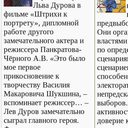
Льва Дурова в
фильме «Штрихи к
портрету», дипломной
предвыбо
работе другого
Они орга
замечательного актера и
властями
режиссера Панкратова-
по опре
Чёрного А.В. «Это было
сценария
мое первое
сценарие
прикосновение к
способен
творчеству Василия
электора
Макаровича Шукшина, –
непредск
вспоминает режиссер… –
выборов.
Лев Дуров замечательно
активнос
сыграл главного героя.
доверие 