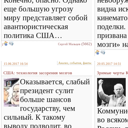
Конечно, опасно. Однако
невоору
еще большую угрозу
видна ис
миру представляет собой
кинемато
авантюристическая
поделки.
политика США…
призвана
мозги» 
(5662)
Сергей Мальцев
1
Анализ, события, факты
15.06.2017 16:54
20.05.2017 14:51
США: технология засорения мозгов
Зримые черт
Оказывается, слабый
президент сулит
больше шансов
государству, чем
Коммунис
сильный. К такому
во всяком
выводу подводит, во