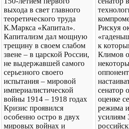
150-летием первого
сенатор в
выхода в свет главного
техноло
теоретического труда
компром
К.Маркса «Капитал».
Рискуя ок
Капитализм дал мощную
«гаденыш
трещину в своем слабом
к которы
звене – в царской России,
Климов о
не выдержавшей самого
некоторы
серьезного своего
оппонент
испытания – мировой
настаиват
империалистической
сенатор 
войны 1914 – 1918 годах
оценке с
Кризис проявился
режима и
особенно остро в двух
усилиям 
мировых войнах и
российск