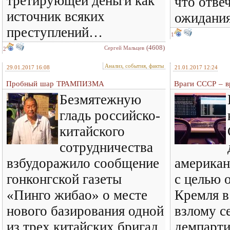
третирующей деньги как
что отве
источник всяких
ожидани
преступлений…
1
(4608)
Сергей Мальцев
2
Анализ, события, факты
29.01.2017 16:08
21.01.2017 12:24
Пробный шар ТРАМПИЗМА
Враги СССР – в
Безмятежную
гладь российско-
китайского
сотрудничества
взбудоражило сообщение
американ
гонконгской газеты
с целью 
«Пинго жибао» о месте
Кремля в
нового базирования одной
взлому с
из трех китайских бригад
демпарт