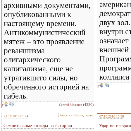
американ
архивными документами,
демократ
опубликованными к
двух зол
настоящему времени.
внутри с
Антикоммунистический
означает
мятеж – это проявление
внешней 
реваншизма
Програм
олигархического
программ
капитализма, еще не
коллапс
утратившего силы, но
обреченного историей на
2
гибель.
(4330)
Сергей Мальцев
1
Анализ, события, факты
21.10.2016 01:24
07.10.2016 15:38
Сомнительные взгляды на историю
Удар по плюрал