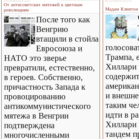
От антисоветских мятежей к цветным
Мадам Клинтон 
революциям
После того как
Венгрию
втащили в стойла
голосова
Евросоюза и
Трампа, 
НАТО это зверье
Хиллари
превратили, естественно,
содержит
в героев. Собственно,
американ
причастность Запада к
и внешне
провоцированию
таким че
антикоммунистического
идти в ра
мятежа в Венгрии
Хиллари 
подтверждена
тандем п
многочисленными