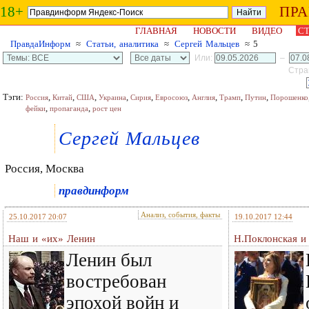
18+
ПР
ГЛАВНАЯ
НОВОСТИ
ВИДЕО
СТ
ПравдаИнформ
≈
Статьи, аналитика
≈
Сергей Мальцев
≈ 5
Или:
–
Стран
Тэги:
,
,
,
,
,
,
,
,
,
Россия
Китай
США
Украина
Сирия
Евросоюз
Англия
Трамп
Путин
Порошенко
,
,
фейки
пропаганда
рост цен
Сергей Мальцев
Россия, Москва
правдинформ
Анализ, события, факты
25.10.2017 20:07
19.10.2017 12:44
Наш и «их» Ленин
Н.Поклонская и
Ленин был
востребован
эпохой войн и