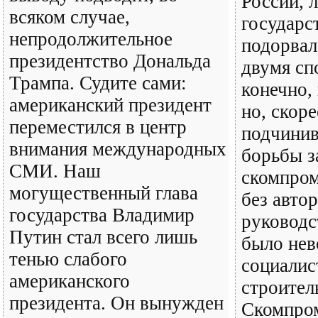
России, 
всяком случае,
государс
непродолжительное
подорвал
президентство Дональда
двумя сп
Трампа. Судите сами:
конечно, 
американский президент
но, скоре
переместился в центр
подчинив
внимания международных
борьбы з
СМИ. Наш
скомпро
могущественный глава
без авто
государства Владимир
руководс
Путин стал всего лишь
было не
тенью слабого
социалис
американского
строител
президента. Он вынужден
Скомпро