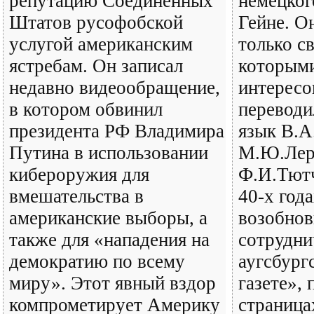
репутацию Соединенных
немецког
Штатов русофобской
Гейне. О
услугой американским
только с
ястребам. Он записал
которым
недавно видеообращение,
интересо
в котором обвинил
переводи
президента РФ Владимира
язык В.А
Путина в использовании
М.Ю.Лер
кибероружия для
Ф.И.Тютч
вмешательства в
40-х год
американские выборы, а
возобнов
также для «нападения на
сотрудни
демократию по всему
аугсбург
миру». Этот явный вздор
газете», 
компрометирует Америку
страница