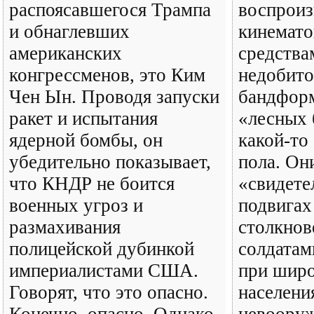
распоясавшегося Трампа
воспроиз
и обнаглевших
кинемат
американских
средства
конгрессменов, это Ким
недобито
Чен Ын. Проводя запуски
бандфор
ракет и испытания
«лесных 
ядерной бомбы, он
какой-то
убедительно показывает,
пола. Он
что КНДР не боится
«свидете
военных угроз и
подвигах
размахивания
столкнов
полицейской дубинкой
солдатам
империалистами США.
при широ
Говорят, что это опасно.
населени