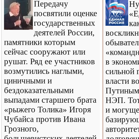
Передачу
Ну
посвятили оценке
«Е
государственных
ка
деятелей России,
воскликн
памятники которым
обывател
сейчас сооружают или
«команд
рушат. Ряд ее участников
в эконом
возмутились наглыми,
сильной 
циничными и
власти во
бездоказательными
Путиным 
выпадами старшего брата
НЭП. Тот,
«рыжего Толика» Игоря
и могуще
Чубайса против Ивана
базирующ
Грозного,
авторитет
большевистских деятелей
долговеч