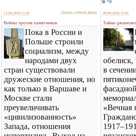
Анализ, события, факты
13.04.2016 11:59
09.04.2016 15:02
Войны против памятников
Тайны рязанско
Пока в России и
Польше строили
социализм, между
народами двух
обелиск,
стран существовали
в сечени
дружеские отношения, но
пятиконе
как только в Варшаве и
фасадной
Москве стали
мемориал
преувеличивать
«Вечная 
«цивилизованность»
Граждан
Запада, отношения
1917–191
испортились. Выход из
рязанско