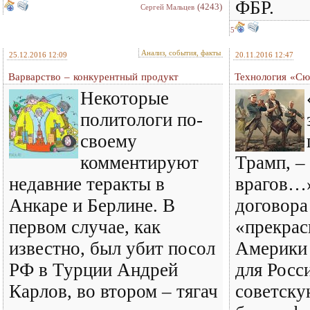
ФБР.
(4243)
Сергей Мальцев
5
Анализ, события, факты
25.12.2016 12:09
20.11.2016 12:47
Варварство – конкурентный продукт
Технология «С
Некоторые
политологи по-
своему
комментируют
Трамп, –
недавние теракты в
врагов…»
Анкаре и Берлине. В
договора
первом случае, как
«прекрас
известно, был убит посол
Америки
РФ в Турции Андрей
для Росс
Карлов, во втором – тягач
советску