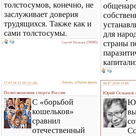
толстосумов, конечно, не
общенар
заслуживает доверия
собствен
трудящихся. Также как и
устанавл
сами толстосумы.
для наро
страны п
(3680)
Сергей Мальцев
1
паразити
капитали
Анализ, события, факты
17.07.16 12:19
(12:26)
06.07.2016 14:00
Политэкономия спорта России
Юрий Османов 
С «борьбой
Ю
кошельков»
вы
сравнил
со
отечественный
Со