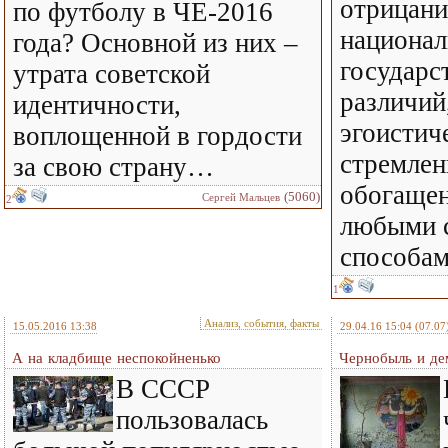
отрицани
по футболу в ЧЕ-2016
национал
года? Основной из них –
государс
утрата советской
различий
идентичности,
эгоистич
воплощенной в гордости
стремлен
за свою страну…
обогаще
(5060)
Сергей Мальцев
2
любыми с
способам
1
Анализ, события, факты
15.05.2016 13:38
29.04.16 15:04
(07.07
А на кладбище неспокойненько
Чернобыль и де
В СССР
пользовалась