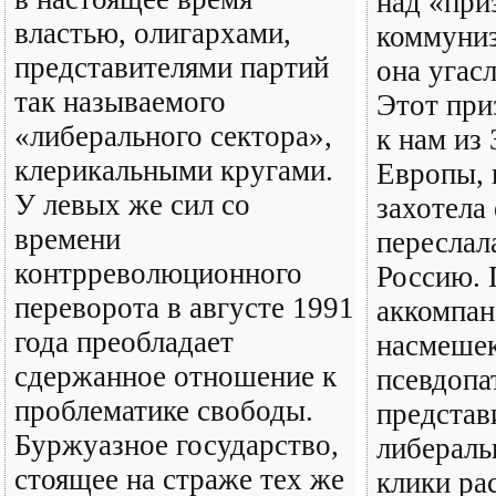
над «при
властью, олигархами,
коммуниз
представителями партий
она угасл
так называемого
Этот при
«либерального сектора»,
к нам из
клерикальными кругами.
Европы, 
У левых же сил со
захотела 
времени
переслал
контрреволюционного
Россию. 
переворота в августе 1991
аккомпан
года преобладает
насмеше
сдержанное отношение к
псевдопа
проблематике свободы.
представ
Буржуазное государство,
либераль
стоящее на страже тех же
клики ра