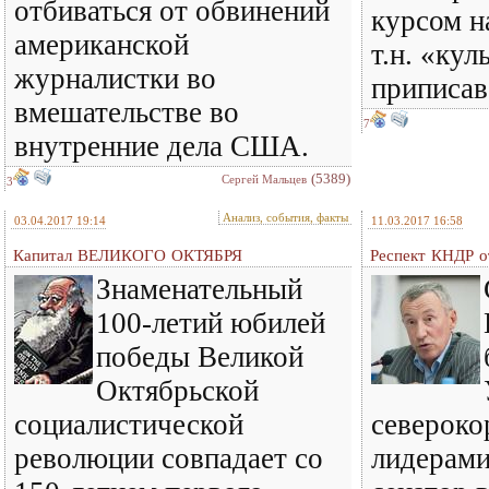
отбиваться от обвинений
курсом н
американской
т.н. «кул
журналистки во
приписа
вмешательстве во
7
внутренние дела США.
(5389)
Сергей Мальцев
3
Анализ, события, факты
03.04.2017 19:14
11.03.2017 16:58
Капитал ВЕЛИКОГО ОКТЯБРЯ
Респект КНДР о
Знаменательный
100-летий юбилей
победы Великой
Октябрьской
социалистической
североко
революции совпадает со
лидерами