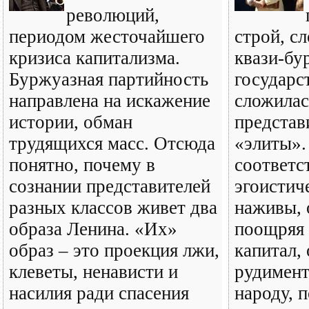
революций,
периодом жесточайшего
строй, с
кризиса капитализма.
квази-бу
Буржуазная партийность
государс
направлена на искажение
сложилас
истории, обман
представи
трудящихся масс. Отсюда
«элиты».
понятно, почему в
соответс
сознании представителей
эгоистич
разных классов живет два
наживы, 
образа Ленина. «Их»
поощряя
образ – это проекция лжи,
капитал,
клеветы, ненависти и
рудимен
насилия ради спасения
народу, 