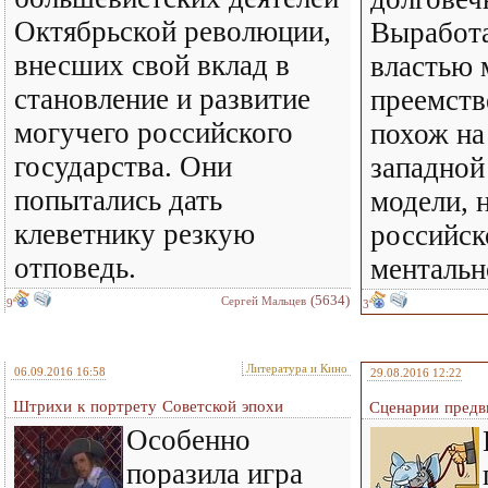
Октябрьской революции,
Выработ
внесших свой вклад в
властью 
становление и развитие
преемств
могучего российского
похож на
государства. Они
западной
попытались дать
модели, 
клеветнику резкую
российск
отповедь.
ментальн
(5634)
Сергей Мальцев
9
3
Литература и Кино
06.09.2016 16:58
29.08.2016 12:22
Штрихи к портрету Советской эпохи
Сценарии предв
Особенно
поразила игра