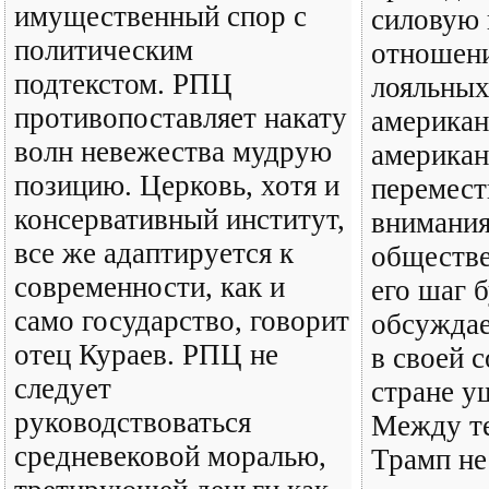
имущественный спор с
силовую 
политическим
отношени
подтекстом. РПЦ
лояльных
противопоставляет накату
американ
волн невежества мудрую
американ
позицию. Церковь, хотя и
перемест
консервативный институт,
внимани
все же адаптируется к
обществ
современности, как и
его шаг 
само государство, говорит
обсуждае
отец Кураев. РПЦ не
в своей 
следует
стране уш
руководствоваться
Между т
средневековой моралью,
Трамп не