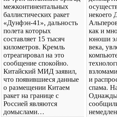
межконтинентальных
осуществ
баллистических ракет
некоего 
«Дунфэн-41», дальность
Альперо
полета которых
как и мн
составляет 15 тысяч
юноши э
километров. Кремль
века, увл
отреагировал на это
компьют
сообщение спокойно.
технолог
Китайский МИД заявил,
взломами
что появившиеся данные
и распро
о размещении Китаем
спама. На
ракет на границе с
Однажды
Россией являются
сообщили
домыслами…
немедлен