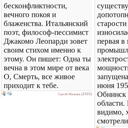
бесконфликтности,
существу
вечного покоя и
допотопн
блаженства. Итальянский
старости
поэт, философ-пессимист
износила
Джакомо Леопарди зовет
первая в
своим стихом именно к
промышл
этому. Он пишет: Одна ты
электрос
вечна в этом мире от века
мощност
О, Смерть, все живое
запущена
приходит к тебе.
июня 195
Обнинск
(3103)
Сергей Мальцев
области. 
видимо,
смотрели.