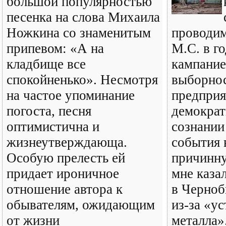
большой популярностью
песенка на слова Михаила
Ножкина со знаменитым
проводи
припевом: «А на
М.С. в г
кладбище все
кампание
спокойненько». Несмотря
выборнос
на частое упоминание
предприя
погоста, песня
демократ
оптимистична и
сознании
жизнеутверждающа.
события 
Особую прелесть ей
причинну
придает ироничное
мне казал
отношение автора к
в Черноб
обывателям, ожидающим
из-за «у
от жизни
металла»