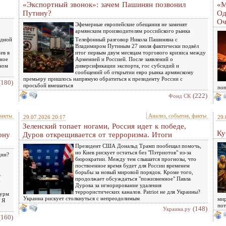
«Экспортный звонок»: зачем Пашинян позвонил
«М
Путину?
Од
Оч
Эфемерные европейские обещания не заменят
армянским производителям российского рынка
едной
Телефонный разговор Никола Пашиняна с
Владимиром Путиным 27 июля фактически подвёл
ев в
итог первым двум месяцам торгового кризиса между
ное
Арменией и Россией. После заявлений о
ном
диверсификации экспорта, гос субсидий и
сообщений об открытии евро рынка армянскому
премьеру пришлось напрямую обратиться к президенту России с
(180)
просьбой вмешаться
поп
(222)
Фонд СК
факты
Анализ, события, факты
29.07.2026 20:17
29.
Зеленский топает ногами, Россия идет к победе,
Ку
ону
Дуров открещивается от терроризма. Итоги
Президент США Дональд Трамп пообещал помочь,
но Киев рискует остаться без "Пэтриотов" из-за
ции?
бюрократии. Между тем слышатся прогнозы, что
поствоенное время будет для России временем
борьбы за новый мировой порядок. Кроме того,
.
продолжает обсуждаться "пожизненное" Павла
-
Дурова за игнорирование удаления
террористических каналов. Patriot не для Украины?
турм
Украина рискует столкнуться с непреодолимым
мир
 Я
пот
(148)
Украина.ру
(160)