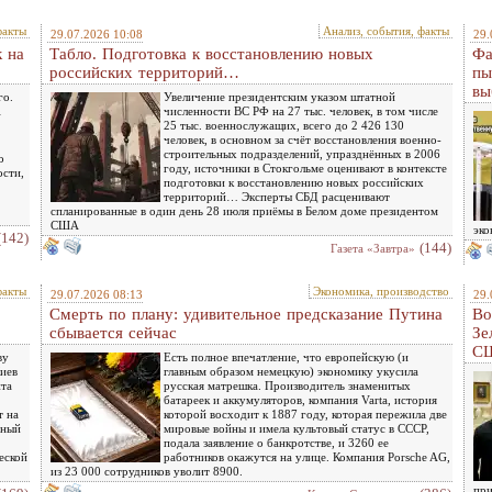
факты
Анализ, события, факты
29.07.2026 10:08
29.
 на
Табло. Подготовка к восстановлению новых
Фа
российских территорий…
пы
вы
го.
Увеличение президентским указом штатной
А
численности ВС РФ на 27 тыс. человек, в том числе
25 тыс. военнослужащих, всего до 2 426 130
человек, в основном за счёт восстановления военно-
строительных подразделений, упразднённых в 2006
о
году, источники в Стокгольме оценивают в контексте
ости,
подготовки к восстановлению новых российских
территорий… Эксперты СБД расценивают
спланированные в один день 28 июля приёмы в Белом доме президентом
США
эко
(142)
(144)
Газета «Завтра»
факты
Экономика, производство
29.07.2026 08:13
29.
Смерть по плану: удивительное предсказание Путина
Во
сбывается сейчас
Зе
С
ву
Есть полное впечатление, что европейскую (и
Киев
главным образом немецкую) экономику укусила
нта
русская матрешка. Производитель знаменитых
батареек и аккумуляторов, компания Varta, история
т на
которой восходит к 1887 году, которая пережила две
дный
мировые войны и имела культовый статус в СССР,
подала заявление о банкротстве, и 3260 ее
еской
работников окажутся на улице. Компания Porsche AG,
из 23 000 сотрудников уволит 8900.
при