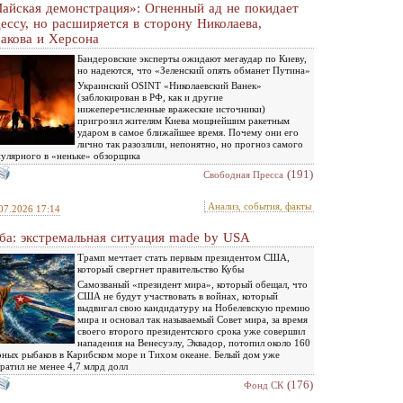
айская демонстрация»: Огненный ад не покидает
ессу, но расширяется в сторону Николаева,
акова и Херсона
Бандеровские эксперты ожидают мегаудар по Киеву,
но надеются, что «Зеленский опять обманет Путина»
Украинский OSINT «Николаевский Ванек»
(заблокирован в РФ, как и другие
нижеперечисленные вражеские источники)
пригрозил жителям Киева мощнейшим ракетным
ударом в самое ближайшее время. Почему они его
лично так разозлили, непонятно, но прогноз самого
улярного в «неньке» обзорщика
(191)
Свободная Пресса
Анализ, события, факты
07.2026 17:14
ба: экстремальная ситуация made by USA
Трамп мечтает стать первым президентом США,
который свергнет правительство Кубы
Самозваный «президент мира», который обещал, что
США не будут участвовать в войнах, который
выдвигал свою кандидатуру на Нобелевскую премию
мира и основал так называемый Совет мира, за время
своего второго президентского срока уже совершил
нападения на Венесуэлу, Эквадор, потопил около 160
ных рыбаков в Карибском море и Тихом океане. Белый дом уже
ратил не менее 4,7 млрд долл
(176)
Фонд СК