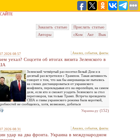
 САЙТЕ
Заказать статью
Прислать статью
Авторы
сКом
Акт
Вык
Анализ, события, факты
07.2026 08:57
чем уехал? Соцсети об итогах визита Зеленского в
ША
Зеленский четвёртый раз посетил Белый Дом и в
десятый раз встретился с Трампом. Такая активность
говорит о том, что как бы американцы не пытались
на словах дистанцироваться от украинского
конфликта, перекладывая его на европейцев, на самом
деле, если кто и сможет усадить Зеленского за стол
переговоров, так только Трамп. Встреча президента
США и главы украинского режима была короткой,
робностей не сообщалось, хотя, возможно, добиться
(152)
Украина.ру
Анализ, события, факты
07.2026 08:31
ин удар на два фронта. Украина в международном