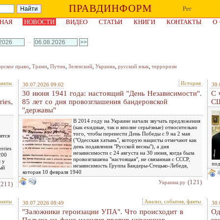
ПРАВДИНФОРМ
Рег
НАЯ
НОВОСТИ
ВИДЕО
СТАТЬИ
КНИГИ
КОНТАКТЫ
О
–
,
,
,
,
,
,
орское право
Трамп
Путин
Зеленский
Украина
русский язык
терроризм
факты
История
30.07.2026 09:02
30.
30 июня 1941 года: настоящий "День Независимости".
С 
ies,
85 лет со дня провозглашения бандеровской
С
"державы"
В 2014 году на Украине начали звучать предложения
(как ехидные, так и вполне серьёзные) относительно
того, чтобы перенести День Победы с 9 на 2 мая
ятся
("Одесская хатынь", которую нацисты отмечают как
день подавления "Русской весны"), а дня
rries
независимости с 24 августа на 30 июня, когда была
200
провозглашена "настоящая", не связанная с СССР,
 у
под
независимость Группа Бандеры-Стецько-Лебедя,
ый
которая 10 февраля 1940
(121)
Украина.ру
(211)
факты
Анализ, события, факты
30.07.2026 08:49
30.
"Заложники героизации УПА". Что происходит в
Од