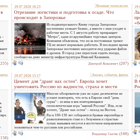
факты
Военные технологии
29.07.2026 16:23
29.
 в
Отрезание логистики и подготовка к осаде. Что
Ла
происходит в Запорожье
пр
«б
Из подконтрольного Киеву города Запорожье
постепенно уезжает бизнес, а вместе с ним уходят и
рабочие места. С 1 августа работу прекращает
д –
"Метро", один из крупнейших торговых центров.
ные
Компания объяснила, что из-за постоянных тревог
ТЦ не может нормально работать. В последнее время
ывают
Запорожье постоянно находится под ударами фабов
юля
и дронов. В город уже перестали ездить поезда,
сообщил на днях министр инфраструктуры Николай Калашник.
(255)
(207)
Дмитрий Ковалевич
факты
Анализ, события, факты
29.07.2026 15:17
29.
Цемент для "дранг нах остен". Европа хочет
В 
уничтожить Россию из жадности, страха и мести
Ро
Многие обозреватели уже не одно десятилетие не
устают повторять, что есть в Европе свой "день
сурка" – из века в век повторяющаяся
ь
геополитическая игра "завоюй Россию". Или, если
м
хотите, "Дранг нах остен" – поход на Восток.
й
евро.
Раз в 100-130 лет собираются бравые европейцы в
разноплеменную стаю и с безумием и страстью
тупых маньяков несутся в восточном направлении
усл
у
поживиться чем-то русским или российским.
(160)
Владимир Скачко
(158)