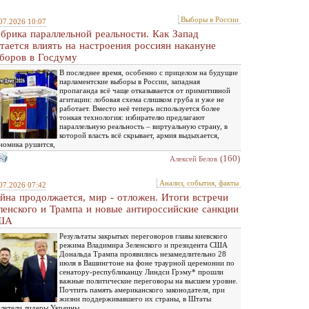
Выборы в России
07.2026 10:07
брика параллельной реальности. Как Запад
тается влиять на настроения россиян накануне
боров в Госдуму
В последнее время, особенно с прицелом на будущие
парламентские выборы в России, западная
пропаганда всё чаще отказывается от примитивной
агитации: лобовая схема слишком груба и уже не
работает. Вместо неё теперь используется более
тонкая технология: избирателю предлагают
параллельную реальность – виртуальную страну, в
которой власть всё скрывает, армия выдыхается,
номика рушится,
(160)
Алексей Белов
Анализ, события, факты
07.2026 07:42
йна продолжается, мир - отложен. Итоги встречи
ленского и Трампа и новые антироссийские санкции
ША
Результаты закрытых переговоров главы киевского
режима Владимира Зеленского и президента США
Дональда Трампа проявились незамедлительно 28
июля в Вашингтоне на фоне траурной церемонии по
сенатору-республиканцу Линдси Грэму* прошли
важные политические переговоры на высшем уровне.
Почтить память американского законодателя, при
жизни поддерживавшего их страны, в Штаты
летели лидеры Украины