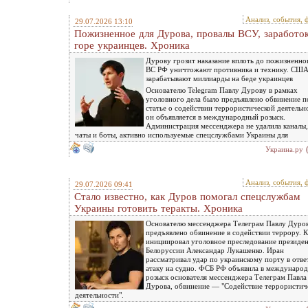
Анализ, события, 
29.07.2026 13:10
Пожизненное для Дурова, провалы ВСУ, заработок
горе украинцев. Хроника
Дурову грозит наказание вплоть до пожизненно
ВС РФ уничтожают противника и технику. СШ
зарабатывают миллиарды на беде украинцев
Основателю Telegram Павлу Дурову в рамках
уголовного дела было предъявлено обвинение п
статье о содействии террористической деятельн
он объявляется в международный розыск.
Администрация мессенджера не удалила каналы,
чаты и боты, активно используемые спецслужбами Украины для
Украина.ру
Анализ, события, 
29.07.2026 09:41
Стало известно, как Дуров помогал спецслужбам
Украины готовить теракты. Хроника
Основателю мессенджера Телеграм Павлу Дуро
предъявлено обвинение в содействии террору. 
инициировал уголовное преследование президе
Белоруссии Александар Лукашенко. Иран
рассматривал удар по украинскому порту в отве
атаку на судно. ФСБ РФ объявила в междунаро
розыск основателя мессенджера Телеграм Павла
Дурова, обвинение — "Содействие террористич
деятельности".