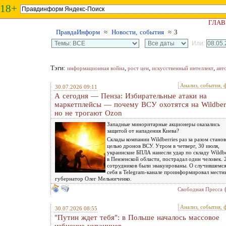
18+
ГЛАВ
ПравдаИнформ
≈
Новости, события
≈ 3
Или:
Тэги:
,
,
,
информационная война
рост цен
искусственный интеллект
авт
Анализ, события, 
30.07.2026 09:11
А сегодня — Пенза: Избирательные атаки на
маркетплейсы — почему ВСУ охотятся на Wildberr
но не трогают Оzon
Западные миноритарные акционеры оказались
защитой от нападения Киева?
Склады компании Wildberries раз за разом станов
целью дронов ВСУ. Утром в четверг, 30 июля,
украинские БПЛА нанесли удар по складу Wildbe
в Пензенской области, пострадал один человек. 
сотрудников были эвакуированы. О случившемся
себя в Telegram-канале проинформировал местн
губернатор Олег Мельниченко.
Свободная Пресса
Анализ, события, 
30.07.2026 08:55
"Путин ждет тебя": в Польше началось массовое