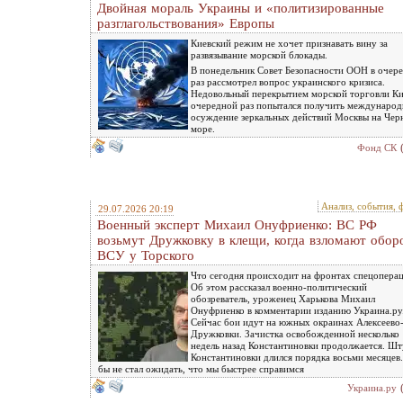
Двойная мораль Украины и «политизированные
разглагольствования» Европы
Киевский режим не хочет признавать вину за
развязывание морской блокады.
В понедельник Совет Безопасности ООН в очер
раз рассмотрел вопрос украинского кризиса.
Недовольный перекрытием морской торговли Ки
очередной раз попытался получить международ
осуждение зеркальных действий Москвы на Чер
море.
Фонд СК
Анализ, события, 
29.07.2026 20:19
Военный эксперт Михаил Онуфриенко: ВС РФ
возьмут Дружковку в клещи, когда взломают обор
ВСУ у Торского
Что сегодня происходит на фронтах спецопера
Об этом рассказал военно-политический
обозреватель, уроженец Харькова Михаил
Онуфриенко в комментарии изданию Украина.ру
Сейчас бои идут на южных окраинах Алексеево
Дружковки. Зачистка освобожденной несколько
недель назад Константиновки продолжается. Ш
Константиновки длился порядка восьми месяцев.
бы не стал ожидать, что мы быстрее справимся
Украина.ру