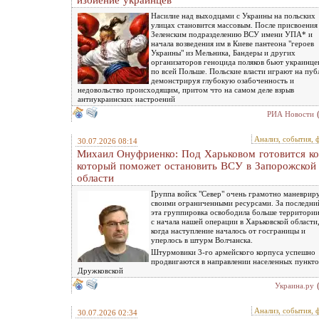
избиение украинцев
Насилие над выходцами с Украины на польских
улицах становится массовым. После присвоения
Зеленским подразделению ВСУ имени УПА* и
начала возведения им в Киеве пантеона "героев
Украины" из Мельника, Бандеры и других
организаторов геноцида поляков бьют украинце
по всей Польше. Польские власти играют на пуб
демонстрируя глубокую озабоченность и
недовольство происходящим, притом что на самом деле взрыв
антиукраинских настроений
РИА Новости
Анализ, события, 
30.07.2026 08:14
Михаил Онуфриенко: Под Харьковом готовится ко
который поможет остановить ВСУ в Запорожской
области
Группа войск "Север" очень грамотно маневрир
своими ограниченными ресурсами. За последни
эта группировка освободила больше территории
с начала нашей операции в Харьковской области
когда наступление началось от госграницы и
уперлось в штурм Волчанска.
Штурмовики 3-го армейского корпуса успешно
продвигаются в направлении населенных пункто
Дружковской
Украина.ру
Анализ, события, 
30.07.2026 02:34