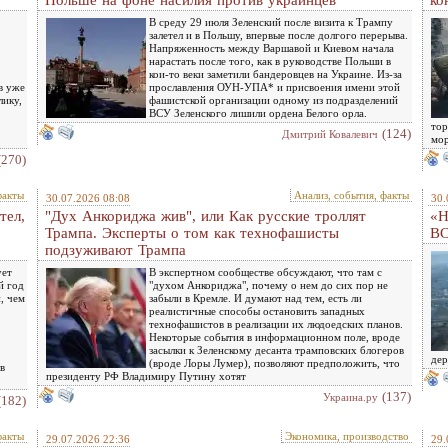
Польше на фоне насилия против украинцев
ко
В среду 29 июля Зеленский после визита к Трампу
залетел и в Польшу, впервые после долгого перерыва.
Напряженность между Варшавой и Киевом начала
нарастать после того, как в руководстве Польши в
кои-то веки заметили бандеровцев на Украине. Из-за
в уже
прославления ОУН-УПА* и присвоения имени этой
лику,
фашистской организации одному из подразделений
ВСУ Зеленского лишили ордена Белого орла.
тор
(124)
Дмитрий Ковалевич
мор
(270)
факты
Анализ, события, факты
30.07.2026 08:08
30.
тел,
"Дух Анкориджа жив", или Как русские троллят
«Н
Трампа. Эксперты о том как технофашисты
ВС
подзуживают Трампа
ует
В экспертном сообществе обсуждают, что там с
й год
"духом Анкориджа", почему о нем до сих пор не
, чем
забыли в Кремле. И думают над тем, есть ли
,
реалистичные способы остановить западных
технофашистов в реализации их людоедских планов.
Некоторые события в информационном поле, вроде
засылки к Зеленскому десанта трамповских блогеров
дер
(вроде Лоры Лумер), позволяют предположить, что
в
президенту РФ Владимиру Путину хотят
(137)
Украина.ру
(182)
факты
Экономика, производство
29.07.2026 22:36
29.