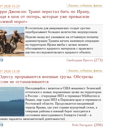
Анализ, события, факты
07.2026 15:23
рри Джонсон: Трамп перестал бить по Ирану,
идя в шок от потерь, которые уже превысили
олевой порог»
В госпитали для американских солдат срочно
перебрасывают большое количество медперсонала
Неделю назад все указывало на отчаянную попытку
администрации Трампа начать наземную операцию
на территории Ирана якобы с целью захвата
обогащенного ядерного материала с иранского
научно-исследовательского ядерного объекта.
(273)
Свободная Пресса
Анализ, события, факты
07.2026 13:18
Одессу прорываются военные грузы. Обстрелы
ссии не останавливаются
Находящийся с визитом в США кокаинист Зеленский
отчитался о новых пораженных целях на территории
в России – очередные НПЗ и терминал Wildberries в
Рязани, еще один НПЗ в Пермском крае и терминал в
Ростовской области. Продолжается ежедневный
террор Крыма, где уже сорван курортный сезон, а
северные районы и южный берег находятся в
состоянии многодневного блэкаута (читай – в
овиях паралича экономической деятельности).
(206)
Polit Navigator