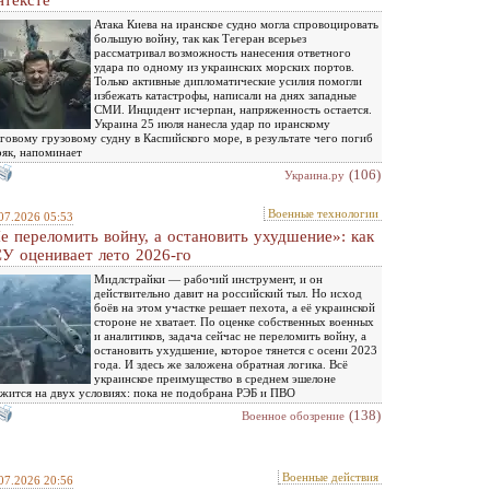
нтексте
Атака Киева на иранское судно могла спровоцировать
большую войну, так как Тегеран всерьез
рассматривал возможность нанесения ответного
удара по одному из украинских морских портов.
Только активные дипломатические усилия помогли
избежать катастрофы, написали на днях западные
СМИ. Инцидент исчерпан, напряженность остается.
Украина 25 июля нанесла удар по иранскому
говому грузовому судну в Каспийского море, в результате чего погиб
як, напоминает
(106)
Украина.ру
Военные технологии
07.2026 05:53
е переломить войну, а остановить ухудшение»: как
У оценивает лето 2026-го
Мидлстрайки — рабочий инструмент, и он
действительно давит на российский тыл. Но исход
боёв на этом участке решает пехота, а её украинской
стороне не хватает. По оценке собственных военных
и аналитиков, задача сейчас не переломить войну, а
остановить ухудшение, которое тянется с осени 2023
года. И здесь же заложена обратная логика. Всё
украинское преимущество в среднем эшелоне
жится на двух условиях: пока не подобрана РЭБ и ПВО
(138)
Военное обозрение
Военные действия
07.2026 20:56