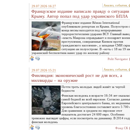
Анализ, события, 
29.07.2026 16:27
Французское издание написало правду о ситуации
Крыму. Автор попал под удар украинского БПЛА
Французское издание Réseau International
опубликовало репортаж из Крыма. Полуостров с
конца весны находится под непрерывными
террористическими ударами ВСУ. Главный выво
«власть Макрона оправдывает и поощряет воен
преступления, совершенные Киевом против
гражданского населения», а западные СМИ скр
ситуацию ан полуострове. В «ночь с 18 на 19 и
украинский беспилотник нанес удар по жилому району
Polit Navigator
Анализ, события, 
29.07.2026 15:21
Финляндия: экономический рост не для всех, а
миллиарды – на оружие
Почти треть молодых людей живёт за чертой
бедности
Финская молодежь в возрасте 16-34 лет оказалас
самой бедной во всей еврозоне. Согласно данны
Европейского центрального банка, их медианны
уровень благосостояния составляет всего 5 700 
Для сравнения: в среднем по еврозоне этот
показатель достигает 24 600 евро. Особенно
тревожно выглядят цифры, если посмотреть на динамику. В 2014 год
финская молодежь
Фонд СК