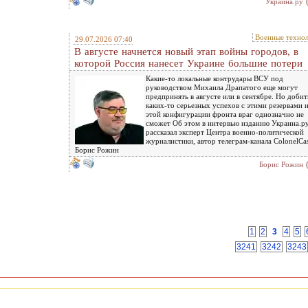
Украина.ру
Военные техно
29.07.2026 07:40
В августе начнется новый этап войны городов, в
которой Россия нанесет Украине большие потери
Какие-то локальные контрудары ВСУ под
руководством Михаила Драпатого еще могут
предпринять в августе или в сентябре. Но добит
каких-то серьезных успехов с этими резервами и
этой конфигурации фронта враг однозначно не
сможет Об этом в интервью изданию Украина.р
рассказал эксперт Центра военно-политической
журналистики, автор телеграм-канала ColonelCa
Борис Рожин
Борис Рожин
1
2
3
4
5
3241
3242
3243