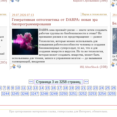
(169)
(386)
Кирилл Стрельников
логии
Наука и технологии
29.07.2026 07:13
29.
Генеративная оптогенетика от DARPA: новая эра
Бе
биопрограммирования
DARPA сама признаёт риски — иначе зачем создавать
рабочие группы по биобезопасности и этике? Но
ься
признание рисков и их предотвращение — разное
 в
Технологии, которые можно использовать для
повышения работоспособности человека и создания
у
биоинженерных суперсолдат, те же, что и для
создания лекарств и вирусов. Но та же технология,
ssad
которая может создавать лекарства, может быть
(и 
использована для чтения, записи и управления мозгом — до вызывания
об
галлюцинаций, внедрения
(205)
(108)
ИЦ AfterShock
2
<<
>>
6
7
8
9
10
11
12
13
14
15
16
17
18
19
20
21
22
23
24
25
26
3244
3245
3246
3247
3248
3249
3250
3251
3252
3253
3254
3255
При цитировании материалов ссылка, гиперссылка для Интернет, обязательна.