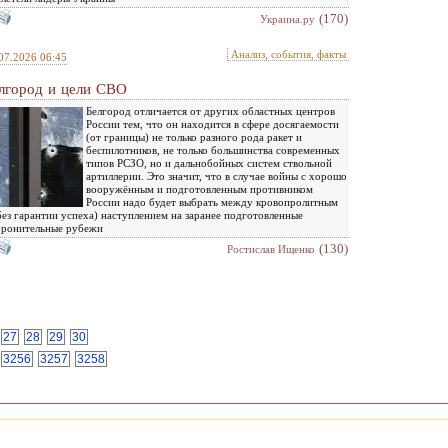
(170)
Украина.ру
Анализ, события, факты
07.2026 06:45
лгород и цели СВО
Белгород отличается от других областных центров
России тем, что он находится в сфере досягаемости
(от границы) не только разного рода ракет и
беспилотников, не только большинства современных
типов РСЗО, но и дальнобойных систем ствольной
артиллерии. Это значит, что в случае войны с хорошо
вооружённым и подготовленным противником
России надо будет выбрать между кровопролитным
без гарантии успеха) наступлением на заранее подготовленные
оронительные рубежи
(130)
Ростислав Ищенко
27
28
29
30
3256
3257
3258