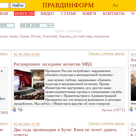
ПРАВДИНФОРМ
Рег
НАЯ
НОВОСТИ
ВИДЕО
СТАТЬИ
КНИГИ
КОНТАКТЫ
О
–
Одна страница
,
,
,
,
,
,
орское право
Трамп
Путин
Зеленский
Украина
русский язык
терроризм
факты
Анализ, события, факты
02.04.2024 23:03
02.
Аз
Расширенное заседание коллегии МВД
су
 в
Президент России потребовал «кардинально
обновить подходы к миграционной политике»
...нам нужно глубоко, кардинально обновить
подходы к миграционной политике. Прошу
Министерство внутренних дел, другие наши
правоохранительные органы и специальные службы
совместно с Правительством и Администрацией
Шри-
Президента все эти вопросы комплексно и детально
нюа
проработать. Мы сейчас с Министром коротко об этом говорили
(1072)
Кремль
1360)
факты
Анализ, события, факты
02.04.2024 21:28
02.
но
Два года провокации в Буче: Киев не хочет давать
Сл
ответы
и 