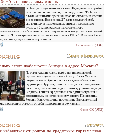
 бомб в православных иконах
В Центре общественных связей Федеральной службы
безопасности сообщили, что сотрудники ФСБ вместе
с таможенниками пресекли ввоз из Украины в Россию
через страны Евросоюза 27 самодельных бомб,
спрятанных в православные иконы и церковную
утварь. 70 килограммов изготовленного
мышленным способом пластичного взрывчатого вещества повышенной
ности, 91 электродетонатор и части выстрела к РПГ-7. В иконах были
аружены диверсионные взрыватели
(936)
Антифашист
Анализ, события, факты
04.2024 11:02
олько стоят любезности Анкары в адрес Москвы?
Подтверждение факта вербовки исполнителей
теракта в концертном зале «Крокус Сити Холл» в
подмосковном Красногорске не где-нибудь, а на
территории Турции, плохо согласуется с медленной,
но последовательной подготовкой турецкого лидера
Реджепа Тайипа Эрдогана и его администрации к
заявленному, но отложенному визиту Президента
России. Как следствие, наследница Блистательной
ты поспешила отвести от себя подозрения в соучастии
(983)
Фонд СК
Ревизорная
04.2024 10:02
к избавиться от долгов по кредитным картам: план