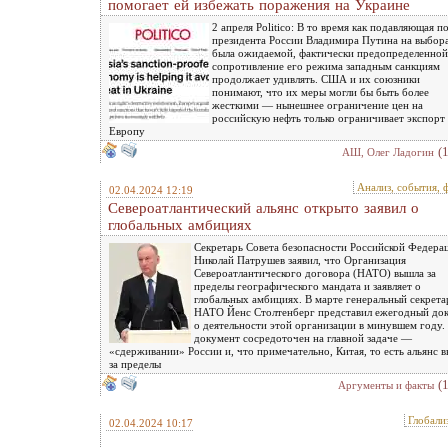
помогает ей избежать поражения на Украине
2 апреля Politico: В то время как подавляющая п
президента России Владимира Путина на выбор
была ожидаемой, фактически предопределенной
сопротивление его режима западным санкциям
продолжает удивлять. США и их союзники
понимают, что их меры могли бы быть более
жесткими — нынешнее ограничение цен на
российскую нефть только ограничивает экспорт 
Европу
(
АШ, Олег Ладогин
Анализ, события, 
02.04.2024 12:19
Североатлантический альянс открыто заявил о
глобальных амбициях
Секретарь Совета безопасности Российской Федера
Николай Патрушев заявил, что Организация
Североатлантического договора (НАТО) вышла за
пределы географического мандата и заявляет о
глобальных амбициях. В марте генеральный секрета
НАТО Йенс Столтенберг представил ежегодный до
о деятельности этой организации в минувшем году.
документ сосредоточен на главной задаче —
«сдерживании» России и, что примечательно, Китая, то есть альянс 
за пределы
(
Аргументы и факты
Глобали
02.04.2024 10:17