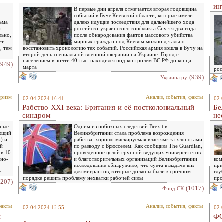
ин
В первые дни апреля отмечается вторая годовщина
.
событий в Буче Киевской области, которые имели
сьма
далеко идущие последствия для дальнейшего хода
о
российско-украинского конфликта Спустя два года
льно,
после обнародования фактов массового убийства
ет,
мирных граждан под Киевом можно детально
, тем
восстановить хронологию тех событий. Российская армия вошла в Бучу на
второй день специальной военной операции на Украине. Город с
населением в почти 40 тыс. находился под контролем ВС РФ до конца
(949)
марта
рос
(939)
Украина.ру
оризм
Анализ, события, факты
02.04.2024 16:41
02.
Рабство XXI века: Британия и её постколониальный
Бе
синдром
не
ьные
Одним из побочных следствий Brexit в
ающий
Великобритании стала проблема возрождения
) и
рабства, хорошо маскируемая властями за хлопотами
ой
по разводу с Брюсселем. Как сообщила The Guardian,
 в 10
проведённое целой группой ведущих университетов
нно-
и благотворительных организаций Великобритании
ком
исследование обнаружило, что суета в выдаче виз
при
у
для мигрантов, которые должны были в срочном
глу
порядке решить проблему нехватки рабочей силы
про
1207)
(1017)
Фонд СК
факты
Анализ, события, факты
02.04.2024 12:55
02.
и
ФС