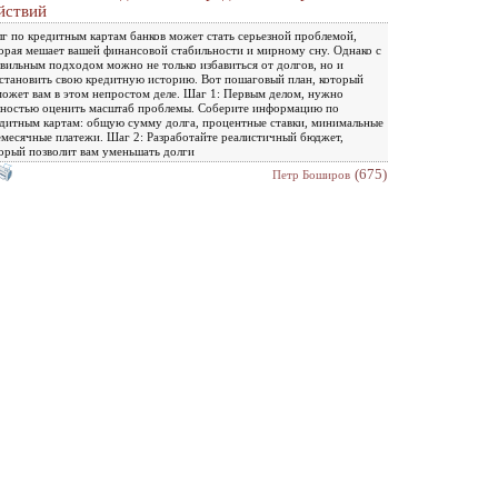
йствий
г по кредитным картам банков может стать серьезной проблемой,
орая мешает вашей финансовой стабильности и мирному сну. Однако с
вильным подходом можно не только избавиться от долгов, но и
становить свою кредитную историю. Вот пошаговый план, который
ожет вам в этом непростом деле. Шаг 1: Первым делом, нужно
ностью оценить масштаб проблемы. Соберите информацию по
дитным картам: общую сумму долга, процентные ставки, минимальные
месячные платежи. Шаг 2: Разработайте реалистичный бюджет,
орый позволит вам уменьшать долги
(675)
Петр Боширов