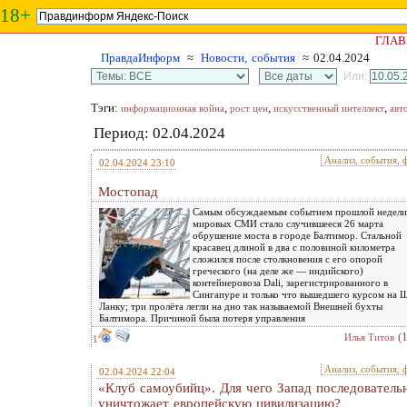
18+
ГЛАВ
ПравдаИнформ
≈
Новости, события
≈ 02.04.2024
Или:
Тэги:
,
,
,
информационная война
рост цен
искусственный интеллект
авт
Период: 02.04.2024
Анализ, события, 
02.04.2024 23:10
Мостопад
Самым обсуждаемым событием прошлой недели
мировых СМИ стало случившееся 26 марта
обрушение моста в городе Балтимор. Стальной
красавец длиной в два с половиной километра
сложился после столкновения с его опорой
греческого (на деле же — индийского)
контейнеровоза Dali, зарегистрированного в
Сингапуре и только что вышедшего курсом на 
Ланку; три пролёта легли на дно так называемой Внешней бухты
Балтимора. Причиной была потеря управления
(
Илья Титов
1
Анализ, события, 
02.04.2024 22:04
«Клуб самоубийц». Для чего Запад последователь
уничтожает европейскую цивилизацию?