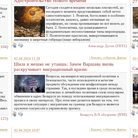
Адостроительство Нового времени
27
Сегодня сходятся воедино несколько плоскостей, до
обеда
последнего момента представлявших собой нечто
ах
самостоятельное: 1. Религия, богословие и особенно
, то
эсхатология, казалось, давно изгнанные на
периферию, но снова проникающие во всё вплоть до
быта. 2. Геополитика, где разыгрываются
фундаментально несопоставимые типы миропорядка.
про
3. Политические идеологии, выворачивающиеся
в
мощ
наизнанку в запретные гибриды (наци-либерализм)
обн
(1031)
Александр Дугин
1104)
факты
Анализ, события, факты
02.04.2024 11:28
02.
Шила в мешке не утаишь: Зачем Варшава вновь
Ск
раскручивает миграционный кризис
ции
Вопросы, касающиеся миграционной политики и
безопасности, часто используются в качестве
предмета обсуждения или конфронтации между
странами. Так, в последнее время в среде польских,
рь
литовских и латвийских политиков стали популярны
клад
обвинения в адрес Беларуси по поводу использовании миграционного
 Весь
кризиса в своих интересах. При этом ими делается акцент на том, что
критическая ситуация с мигрантами на границе для Беларуси является
Пор
вышел
оружием соагрессии к украинскому кризису.
(950)
Беларусь В-П обозрение
1125)
зация
Анализ, события, факты
02.04.2024 10:07
02.
Ка