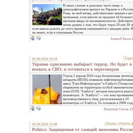
В своих статьях я довольно часто пишу о
демографическом кризисе на Украине и в России
Тема, на мой взгляд, действительно важная и ве
тревожная, хотя многие не придают ей большог
значения ввиду её несиюминутности. Действите
зачем думать о том, что будет через 20 или 30 л
если шансы дожить до этого времени уменьшаются с каждым днём. И
не менее, если в отношении России
Алексей Белов
Терр
02.04.2024 19:18
Украина однозначно выбирает террор. Но будет и
воевать в СВО, и готовиться к переговорам
Утром 2 апреля 2024 года беспилотные летател
аппараты (БПЛА) атаковали нефтеперерабатыв
завод "Елаз-Нефтепродукт" в Елабуге (Татарстан
общежитие на территории особой экономическ
зоны (ОЭЗ) "Алабуга", которая находится рядом
километрах. А "Алабуга" — это зона промышле
производственного типа, расположенная в 10
километрах от Елабуги. Ее основали в 2006 год
(
Владимир Скачко
Анализ, события, 
02.04.2024 13:49
Politico: Защищенная от санкций экономика Росси