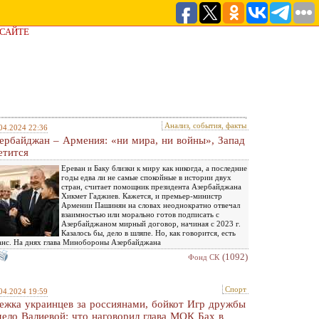
 САЙТЕ
Анализ, события, факты
04.2024 22:36
ербайджан – Армения: «ни мира, ни войны», Запад
етится
Ереван и Баку близки к миру как никогда, а последние
годы едва ли не самые спокойные в истории двух
стран, считает помощник президента Азербайджана
Хикмет Гаджиев. Кажется, и премьер-министр
Армении Пашинян на словах неоднократно отвечал
взаимностью или морально готов подписать с
Азербайджаном мирный договор, начиная с 2023 г.
Казалось бы, дело в шляпе. Но, как говорится, есть
нс. На днях глава Минобороны Азербайджана
(1092)
Фонд СК
Спорт
04.2024 19:59
ежка украинцев за россиянами, бойкот Игр дружбы
дело Валиевой: что наговорил глава МОК Бах в