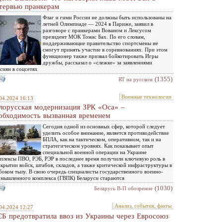
тервью пранкерам
Флаг и гимн России не должны быть использованы на
летней Олимпиаде — 2024 в Париже, заявил в
разговоре с пранкерами Вованом и Лексусом
президент МОК Томас Бах. По его словам,
поддерживающие правительство спортсмены не
смогут принять участие в соревнованиях. При этом
функционер также призвал бойкотировать Игры
дружбы, рассказал о «слежке» за заявлениями
сиян в соцсетях
(1355)
RT на русском
Военные технологии
04.2024 16:13
лорусская модернизация ЗРК «Оса» –
обходимость вызванная временем
Сегодня одной из основных сфер, которой следует
уделить особое внимание, является противодействие
БПЛА, как на тактическом, оперативном, так и на
стратегическом уровнях. Как показывает опыт
специальной военной операции на Украине
плексы ПВО, РЭБ, РЭР в последнее время получили ключевую роль в
крытии войск, штабов, складов, а также критической инфраструктуры в
боком тылу. В свою очередь специалисты государственного военно-
мышленного комплекса (ГВПК) Беларуси стараются
(1030)
Беларусь В-П обозрение
Анализ, события, факты
04.2024 12:27
Б предотвратила ввоз из Украины через Евросоюз