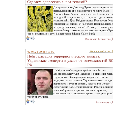
Сделаем депрессию снова великой?
Да простит нам Дональд Трамп столь произволь
использование его знаменитого лозунга Make
America Great Again. Да ведь и сам Трамп даёт 
повод: «Исходя из того, что происходит с наше
экономикой , Джо Байден станет Гербертом Гув
современной эпохи. У нас будет Великая депрес
и гораздо сильнее, чем в 1929 году… Банки уже
начали банкротиться» — так комментировал Тра
своей социальной сети банкротство Silicon Valley Bank
(
Владимир Можегов
Анализ, события, 
02.04.24 09:58
(19:09)
Нейтрализация террористического анклава.
Украинские эксперты в ужасе от возможностей В
РФ
На Украине обсуждают требование России
арестовать главу СБУ Малюка и обвинения Киев
терроризме. Эксперты рассуждают о том, не
подорвет ли это имидж Украины в глазах запад
партнеров и строят версии, как это все может
сказаться на ходе спецоперации. Россия обвини
киевский режим в причастности к терактам,
совершенным в последнее время на территории 
требует от Киева
(
Украина.ру