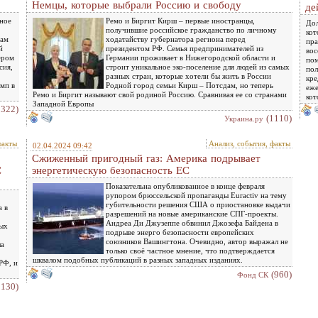
Немцы, которые выбрали Россию и свободу
де
ное
Ремо и Биргит Кирш – первые иностранцы,
Дол
получившие российское гражданство по личному
кот
нам
ходатайству губернатора региона перед
пра
й
президентом РФ. Семья предпринимателей из
вос
ером
Германии проживает в Нижегородской области и
пом
сия,
строит уникальное эко-поселение для людей из самых
пол
разных стран, которые хотели бы жить в России
кре
мп в
Родной город семьи Кирш – Потсдам, но теперь
еже
Ремо и Биргит называют свой родиной Россию. Сравнивая ее со странами
кот
Западной Европы
1322)
(1110)
Украина.ру
факты
Анализ, события, факты
02.04.2024 09:42
Сжиженный пригодный газ: Америка подрывает
С
энергетическую безопасность ЕС
Показательна опубликованное в конце февраля
рупором брюссельской пропаганды Euractiv на тему
губительности решения США о приостановке выдачи
а в
разрешений на новые американские СПГ-проекты.
Андреа Ди Джузеппе обвинил Джозефа Байдена в
ных
подрыве энерго безопасности европейских
союзников Вашингтона. Очевидно, автор выражал не
ла
только своё частное мнение, что подтверждается
шквалом подобных публикаций в разных западных изданиях.
РФ, и
(960)
Фонд СК
1130)