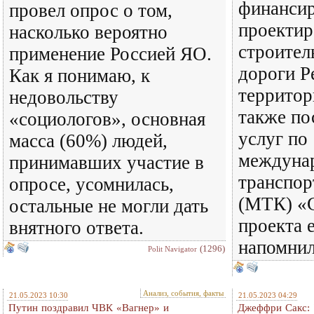
финанси
провел опрос о том,
проектир
насколько вероятно
строител
применение Россией ЯО.
дороги Р
Как я понимаю, к
территор
недовольству
также по
«социологов», основная
услуг по
масса (60%) людей,
междуна
принимавших участие в
транспор
опросе, усомнилась,
(МТК) «С
остальные не могли дать
проекта е
внятного ответа.
напомнил
(1296)
Polit Navigator
Анализ, события, факты
21.05.2023 10:30
21.05.2023 04:29
Путин поздравил ЧВК «Вагнер» и
Джеффри Сакс: