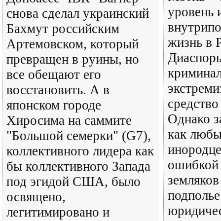
уровень 
снова сделал украинский
внутрип
Бахмут российским
жизнь в 
Артемовском, который
Диаспоры
превращен в руины, но
криминал
все обещают его
экстреми
восстановить. А в
средство
японском городе
Однако з
Хиросима на саммите
как любы
"Большой семерки" (G7),
инородце
коллективного лидера как
ошибкой 
бы коллективного Запада
земляков
под эгидой США, было
подполье
освящено,
юридичес
легитимировано и