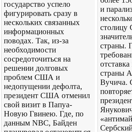
более 15
государство успело
и парали
фигурировать сразу в
нескольк
нескольких связанных
столицу 
информационных
значител
поводах. Так, из-за
страны. 
необходимости
требован
сосредоточиться на
отставка
решении долговых
страны А
проблем США и
Вучича. 
недопущении дефолта,
повторяе
президент США отменил
президен
свой визит в Папуа-
Янукович
Новую Гвинею. Где, по
«антимай
данным NBC, Байден
Сербский