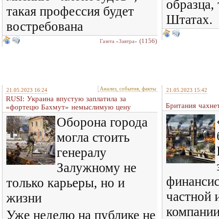
образца, 
такая профессия будет
Штатах.
востребована
(1156)
Газета «Завтра»
Анализ, события, факты
21.05.2023 16:24
21.05.2023 15:42
RUSI: Украина впустую заплатила за
Британия чахнет
«фортецю Бахмут» немыслимую цену
Оборона города
могла стоить
генералу
Залужному не
финансис
только карьеры, но и
частной 
жизни
компании
Уже неделю на публике не