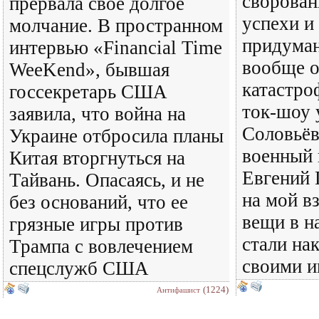
сворован
прервала свое долгое
успехи и
молчание. В пространном
придуман
интервью «Financial Time
вообще о
WeeKend», бывшая
катастро
госсекретарь США
ток-шоу 
заявила, что война на
Соловьёв
Украине отбросила планы
военный 
Китая вторгнуться на
Евгений 
Тайвань. Опасаясь, и не
на мой в
без оснований, что ее
вещи в н
грязные игры против
стали на
Трампа с вовлечением
своими и
спецслужб США
(1224)
Антифашист