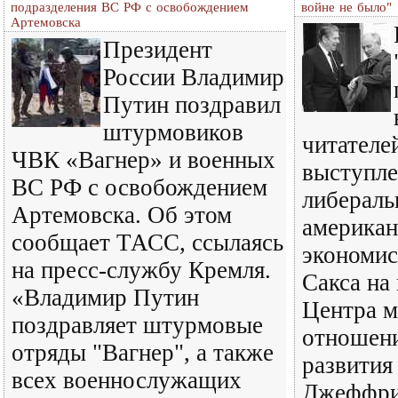
подразделения ВС РФ с освобождением
войне не было"
Артемовска
Президент
России Владимир
Путин поздравил
штурмовиков
читателе
ЧВК «Вагнер» и военных
выступле
ВС РФ с освобождением
либераль
Артемовска. Об этом
американ
сообщает ТАСС, ссылаясь
экономи
на пресс-службу Кремля.
Сакса на
«Владимир Путин
Центра 
поздравляет штурмовые
отношени
отряды "Вагнер", а также
развития 
всех военнослужащих
Джеффри