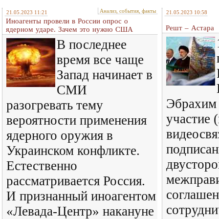
Анализ, события, факты
21.05.2023 11:21
21.05.2023 10:58
Иноагенты провели в России опрос о
Решт – Астара
ядерном ударе. Зачем это нужно США
В последнее
время все чаще
Запад начинает в
СМИ
Эбрахим 
разогревать тему
участие 
вероятности применения
видеосвя
ядерного оружия в
подписан
Украинском конфликте.
двусторо
Естественно
межправи
рассматривается Россия.
соглашен
И признанный иноагентом
сотрудни
«Левада-Центр» накануне