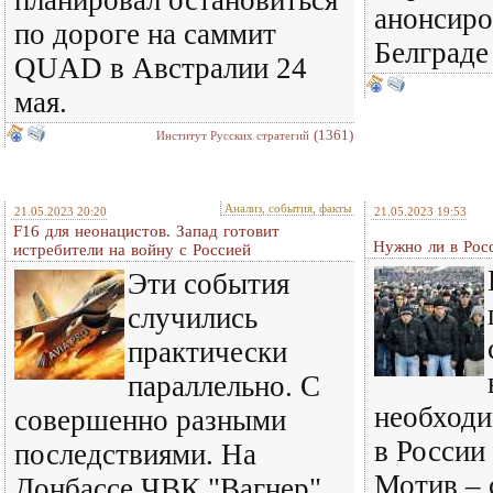
планировал остановиться
анонсиро
по дороге на саммит
Белграде
QUAD в Австралии 24
мая.
(1361)
Институт Русских стратегий
Анализ, события, факты
21.05.2023 20:20
21.05.2023 19:53
F16 для неонацистов. Запад готовит
Нужно ли в Рос
истребители на войну с Россией
Эти события
случились
практически
параллельно. С
необходи
совершенно разными
в России
последствиями. На
Мотив – 
Донбассе ЧВК "Вагнер"