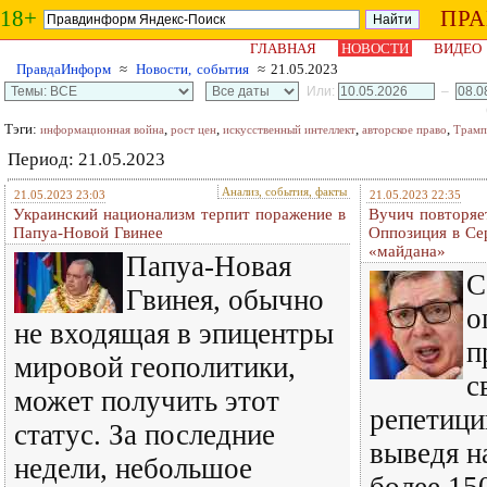
18+
ПР
ГЛАВНАЯ
НОВОСТИ
ВИДЕО
ПравдаИнформ
≈
Новости, события
≈ 21.05.2023
Или:
–
Тэги:
,
,
,
,
информационная война
рост цен
искусственный интеллект
авторское право
Трамп
Период: 21.05.2023
Анализ, события, факты
21.05.2023 23:03
21.05.2023 22:35
Украинский национализм терпит поражение в
Вучич повторяе
Папуа-Новой Гвинее
Оппозиция в Се
«майдана»
Папуа-Новая
С
Гвинея, обычно
о
не входящая в эпицентры
п
мировой геополитики,
с
может получить этот
репетици
статус. За последние
выведя н
недели, небольшое