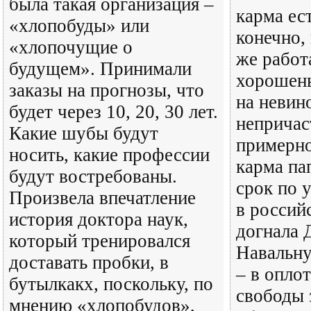
была такая организация –
карма ес
«хлопобуды» или
конечно, 
«хлопочущие о
же работ
будущем». Принимали
хорошень
заказы на прогнозы, что
на невин
будет через 10, 20, 30 лет.
непричас
Какие шубы будут
примерно
носить, какие профессии
карма па
будут востребованы.
срок по 
Произвела впечатление
в россий
история доктора наук,
догнала 
который тренировался
Навальну
доставать пробки, в
– в опло
бутылкакх, поскольку, по
свободы 
мнению «хлопобудов»,