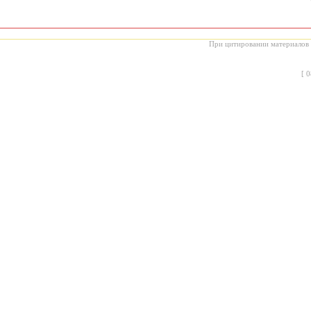
При цитировании материалов с
[
0