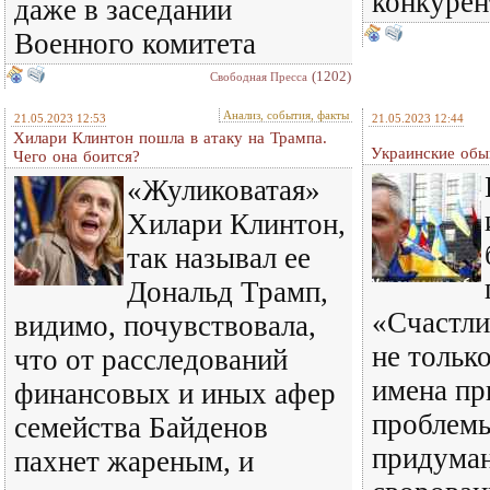
конкуре
даже в заседании
Военного комитета
(1202)
Свободная Пресса
Анализ, события, факты
21.05.2023 12:53
21.05.2023 12:44
Хилари Клинтон пошла в атаку на Трампа.
Украинские обы
Чего она боится?
«Жуликоватая»
Хилари Клинтон,
так называл ее
Дональд Трамп,
«Счастли
видимо, почувствовала,
не тольк
что от расследований
имена пр
финансовых и иных афер
проблемы
семейства Байденов
придума
пахнет жареным, и