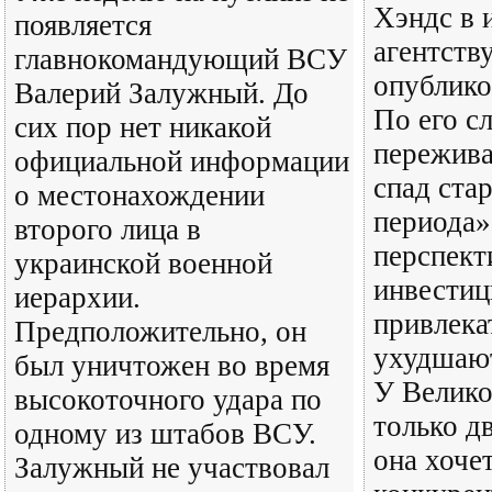
Хэндс в 
появляется
агентств
главнокомандующий ВСУ
опублико
Валерий Залужный. До
По его с
сих пор нет никакой
пережива
официальной информации
спад ста
о местонахождении
периода»
второго лица в
перспект
украинской военной
инвестиц
иерархии.
привлека
Предположительно, он
ухудшают
был уничтожен во время
У Велико
высокоточного удара по
только дв
одному из штабов ВСУ.
она хоче
Залужный не участвовал