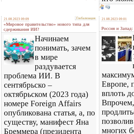
Глобализация
21.08.2023 09:09
21.08.2023 09:01
«Мировое правительство» нового типа для
Россия и Запад
сдерживания ИИ?
Начинаем
понимать, зачем
в мире
раздувается
максиму
проблема ИИ. В
Европе, 
сентябрьско –
вплоть до
октябрьском (2023 года)
Впрочем,
номере Foreign Affairs
продлить
опубликована статья, а, по
позволив
существу, манифест Яна
многих бе
Бреммера (президента