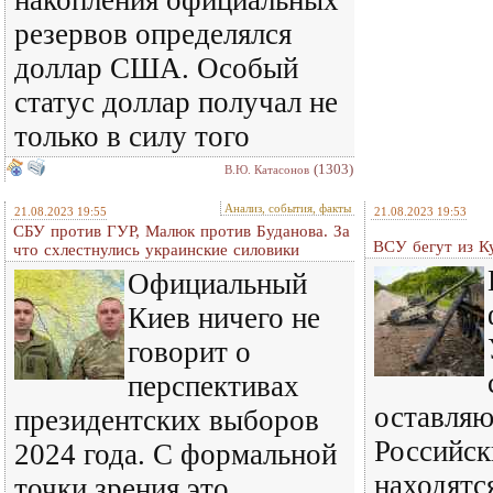
накопления официальных
резервов определялся
доллар США. Особый
статус доллар получал не
только в силу того
(1303)
В.Ю. Катасонов
Анализ, события, факты
21.08.2023 19:55
21.08.2023 19:53
СБУ против ГУР, Малюк против Буданова. За
ВСУ бегут из К
что схлестнулись украинские силовики
Официальный
Киев ничего не
говорит о
перспективах
оставляю
президентских выборов
Российск
2024 года. С формальной
находятс
точки зрения это