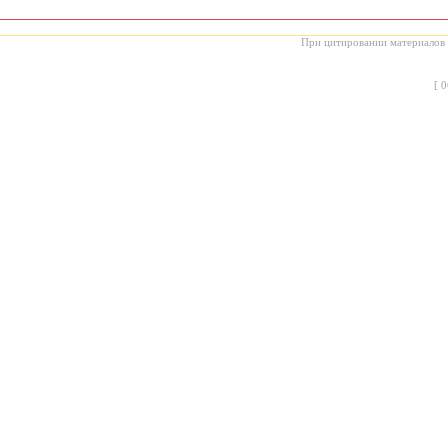
При цитировании материалов с
[
0