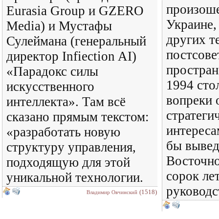
произош
Eurasia Group и GZЕRO
Украине, 
Media) и Мустафы
других т
Сулеймана (генеральный
постсове
директор Infiection AI)
простран
«Парадокс силы
1994 сто
искусственного
вопреки
интеллекта». Там всё
стратеги
сказано прямым текстом:
интереса
«разработать новую
бы вывед
структуру управления,
Восточно
подходящую для этой
сорок лет
уникальной технологии.
руководс
(1518)
Владимир Овчинский