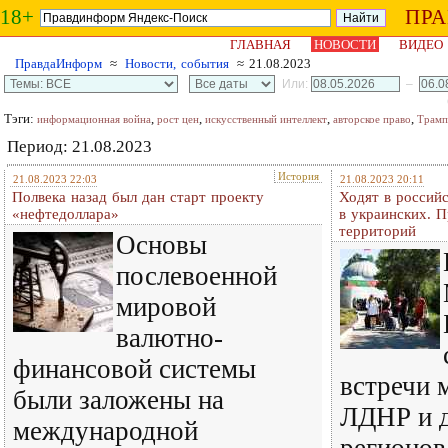
18+
ПР
ГЛАВНАЯ
НОВОСТИ
ВИДЕО
ПравдаИнформ
≈
Новости, события
≈ 21.08.2023
Или:
–
Тэги:
,
,
,
,
информационная война
рост цен
искусственный интеллект
авторское право
Трамп
Период: 21.08.2023
История
21.08.2023 22:03
21.08.2023 20:11
Полвека назад был дан старт проекту
Ходят в российс
«нефтедоллара»
в украинских. 
территорий
Основы
послевоенной
мировой
валютно-
финансовой системы
встречи 
были заложены на
ЛДНР и 
международной