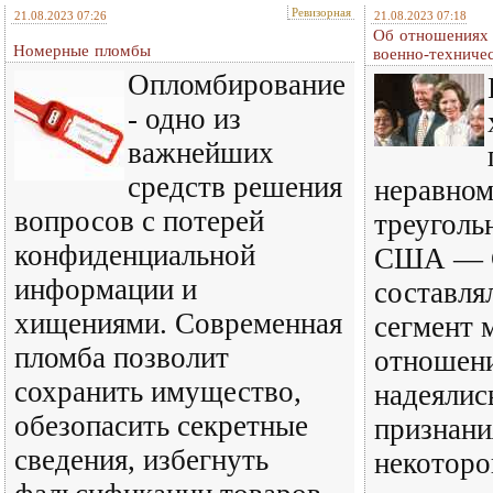
Ревизорная
21.08.2023 07:26
21.08.2023 07:18
Об отношениях 
Номерные пломбы
военно-техниче
Опломбирование
- одно из
важнейших
средств решения
неравно
вопросов с потерей
треуголь
конфиденциальной
США — 
информации и
составля
хищениями. Современная
сегмент
пломба позволит
отношен
сохранить имущество,
надеялис
обезопасить секретные
признани
сведения, избегнуть
некоторо