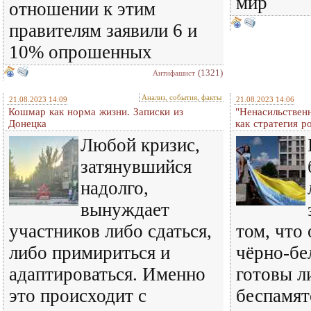
мир
отношении к этим
правителям заявили 6 и
10% опрошенных
(1321)
Антифашист
Анализ, события, факты
21.08.2023 14:09
21.08.2023 14:06
Кошмар как норма жизни. Записки из
"Ненасильственн
Донецка
как стратегия р
Любой кризис,
затянувшийся
надолго,
вынуждает
участников либо сдаться,
том, что
либо примириться и
чёрно-бе
адаптироваться. Именно
готовы л
это происходит с
беспамят