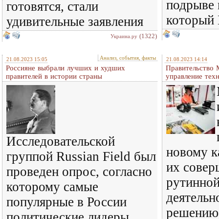
подрыве 
готовятся, стали
который
удивительные заявления
(1322)
Украина.ру
Анализ, события, факты
21.08.2023 15:05
21.08.2023 14:14
Россияне выбрали лучших и худших
Правительство 
правителей в истории страны
управление тех
Исследовательской
новому к
группой Russian Field был
их совер
проведен опрос, согласно
рутинной
которому самые
деятельн
популярные в России
решению
политические лидеры