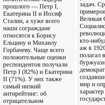
задач. С
прошлого — Петр I,
примеров
Екатерина II и Иосиф
Великая 
Сталин, а хуже всего
Социалис
наши сограждане
революци
относятся к Борису
кто-нибу
Ельцину и Михаилу
аж в 192
Горбачеву. Чаще всего
полагал 
положительные оценки
буржуазн
респондентов получали
демократ
Петр I (82%) и Екатерина
создавши
II (71%). У них также
мир и оп
самый низкий
характер
антирейтинг: об
государс
отрицательном