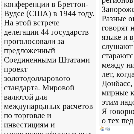
регионов
конференции в Бреттон-
Запорожс
Вудсе (США) в 1944 году.
Разные о
На этой встрече
говорят 
делегации 44 государств
языке и 
проголосовали за
слушают 
предложенный
стараютс
Соединенными Штатами
между ни
проект
лет, ког
золотодолларового
Донбасс,
стандарта. Мировой
мирные к
валютой для
этим надо
международных расчетов
Я говорю
по торговле и
о тех пед
инвестициям и