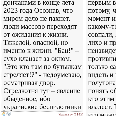
дончанами в конце лета
первым в
2023 года Осознав, что
потому, 
миром дело не пахнет,
момент и
люди массово переходят
какому-т
от ожидания к жизни.
совпали,
Тяжелой, опасной, но
лихо и п
именно к жизни. "Бац!" –
ненавиде
сухо клацает за окном.
противни
"Это кто там по бутылкам
только с
стреляет!?" - недоумеваю,
видеть и
осматривая двор.
полутона
Стрелкотня тут – явление
понять о
обыденное, ибо
кто этим
украинские беспилотники
владеет.
кто може
(1145)
Украина.ру