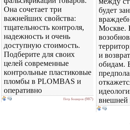
фальсификации товаров.
между с
Она сочетает три
будет за
важнейших свойства:
враждеб
тщательность контроля,
Москве. 
надежность и очень
возобнов
доступную стоимость.
территор
Подберите для своих
и возвра
целей современные
обидам.
контрольные пластиковые
предпола
пломбы в PLOMBAS и
откажетс
оперативно
идеологи
внешней 
(987)
Петр Боширов