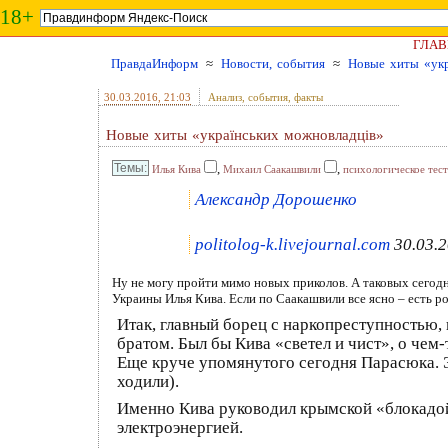
18+
ГЛАВ
ПравдаИнформ
≈
Новости, события
≈
Новые хиты «укр
30.03.2016
, 21:03
Анализ, события, факты
Новые хиты «українських можновладців»
,
,
Илья Кива
Михаил Саакашвили
психологическое тес
Александр Дорошенко
politolog-k.livejournal.com
30.03.2
Ну не могу пройти мимо новых приколов. А таковых сегод
Украины Илья Кива. Если по Саакашвили все ясно – есть ро
Итак, главный борец с наркопреступностью
братом. Был бы Кива «светел и чист», о че
Еще круче упомянутого сегодня Парасюка. Э
ходили).
Именно Кива руководил крымской «блокадой
электроэнергией.