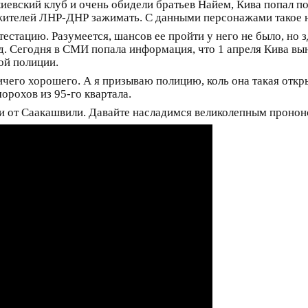
киевский клуб и очень обидели братьев Найем, Кива попал п
 жителей ЛНР-ДНР зажимать. С данными персонажами такое н
естацию. Разумеется, шансов ее пройти у него не было, но 
д. Сегодня в СМИ попала информация, что 1 апреля Кива в
ой полиции.
чего хорошего. А я призываю полицию, коль она такая откр
орохов из 95-го квартала.
ети от Саакашвили. Давайте насладимся великолепным пронон