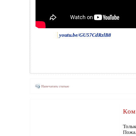
youtu.be/GU57CdRzlB8
Напечатать статью
Ком
Тольк
Пожа