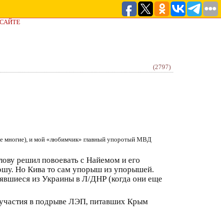
 САЙТЕ
(2797)
уже многие), и мой «любимчик» главный упоротый МВД
ову решил повоевать с Найемом и его
ношу. Но Кива то сам упорыш из упорышей.
явшиеся из Украины в Л/ДНР (когда они еще
 участия в подрыве ЛЭП, питавших Крым