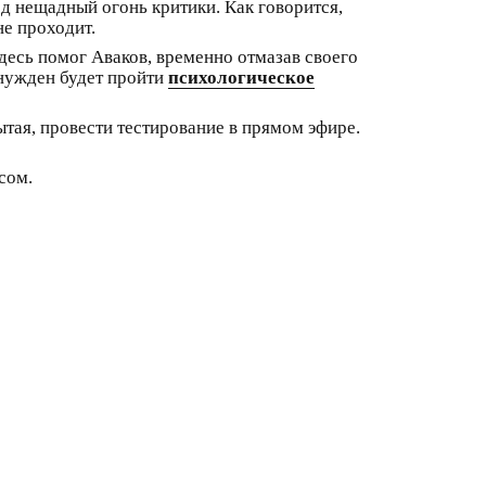
од нещадный огонь критики. Как говорится,
е проходит.
здесь помог Аваков, временно отмазав своего
ынужден будет пройти
психологическое
ытая, провести тестирование в прямом эфире.
сом.