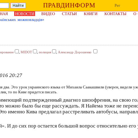
ПРАВДИНФОРМ
Рег
НАЯ
НОВОСТИ
ВИДЕО
СТАТЬИ
КНИГИ
КОНТАКТЫ
О
аїнських можновладців»
,
,
,
тирование
MIDOT
полиция
Александр Дорошенко
016 20:27
ня два. Это урок украинского языка от Михаила Саакашвили (уверен, видели 
лик, то по Киве придется писать.
, имеющий подтвержденный диагноз шизофрения, на свою гол
м-то можно было бы еще рассуждать. Я Найема тоже не пере
то именно Кива предлагал расстреливать автобусы, направл
». И до сих пор остается большой вопрос относительно его