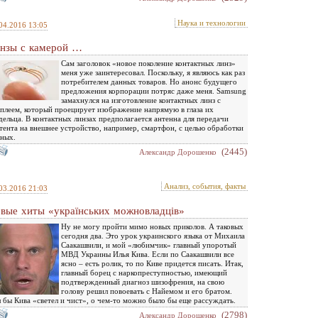
Наука и технологии
04.2016 13:05
нзы с камерой …
Сам заголовок «новое поколение контактных линз»
меня уже заинтересовал. Поскольку, я являюсь как раз
потребителем данных товаров. Но анонс будущего
предложения корпорации потряс даже меня. Samsung
замахнулся на изготовление контактных линз с
плеем, который проецирует изображение напрямую в глаза их
дельца. В контактных линзах предполагается антенна для передачи
тента на внешнее устройство, например, смартфон, с целью обработки
ных.
(2445)
Александр Дорошенко
Анализ, события, факты
03.2016 21:03
вые хиты «українських можновладців»
Ну не могу пройти мимо новых приколов. А таковых
сегодня два. Это урок украинского языка от Михаила
Саакашвили, и мой «любимчик» главный упоротый
МВД Украины Илья Кива. Если по Саакашвили все
ясно – есть ролик, то по Киве придется писать. Итак,
главный борец с наркопреступностью, имеющий
подтвержденный диагноз шизофрения, на свою
голову решил повоевать с Найемом и его братом.
 бы Кива «светел и чист», о чем-то можно было бы еще рассуждать.
(2798)
Александр Дорошенко