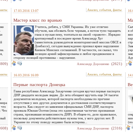
факты
Анализ, события, факты
17.03.2016 13:07
16.
Мастер класс по вранью
Ма
нко
Учитесь, ребята, у СМИ Украины. Их уже отлично
Сыт
ь
обучили, как обозвать бело черным, а потом тупо таращить
я о
ки
глаза и пуская пену, топтаться на своей «правоте». Изрядно
вно
критикуемый в последнее время Александр Хуг
нар
ий
(заместитель руководителя мониторинговой миссии ОБСЕ в
стр
Донбассе), сегодня вынужденно признал яркое нарушение
Зак
ва.
Киевом Минских соглашений. В частности, он сказал, что
укр
я,
позиции армий зафиксированы и любое продвижение в
зак
сторону позиций противника – нарушение.
Адм
2809)
(2621)
Александр Дорошенко
1
факты
Анализ, события, факты
16.03.2016 16:09
14.
Первые паспорта Донецка
Ве
Глава республики Александр Захарченко сегодня вручил первые паспорта
ДНР двадцати молодым людям. До лета обещают вручить еще 34 тысячи
а
документов молодежи, которой паспорта необходимы по причине
имира
отсутствия у них других документов и достижения соответствующего
 что
возраста. Как следует из заявления официальных СМИ ДНР, паспорта
. Что
признала Южная Осетия (пока это единственная частично признанная
страна, признавшая независимость ДНР). В общем-то, дело правильное,
сек
овый
поскольку документы действительно нужны тем, у кого других нет. В
мин
Украине по этому поводу недавно была истерика...
(по
2608)
(2316)
Александр Дорошенко