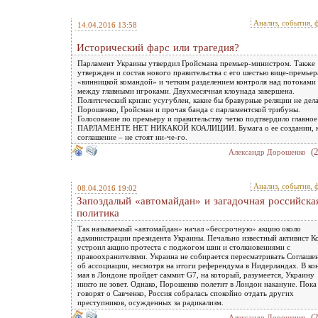
Анализ, события, 
14.04.2016 13:58
Исторический фарс или трагедия?
Парламент Украины утвердил Гройсмана премьер-министром. Также
утвержден и состав нового правительства с его шестью вице-премьер
«винницкой командой» и четким разделением контроля над потоками
между главными игроками. Двухмесячная клоунада завершена.
Политический кризис усугублен, какие бы бравурные реляции не дел
Порошенко, Гройсман и прочая банда с парламентской трибуны.
Голосование по премьеру и правительству четко подтвердило главное
ПАРЛАМЕНТЕ НЕТ НИКАКОЙ КОАЛИЦИИ. Бумага о ее создании, к
соглашение – не стоят ни-че-го.
(
Александр Дорошенко
Анализ, события, 
08.04.2016 19:02
Запоздалый «автомайдан» и загадочная российска
политика
Так называемый «автомайдан» начал «бессрочную» акцию около
администрации президента Украины. Печально известный активист К
устроил акцию протеста с поджогом шин и столкновениями с
правоохранителями. Украина не собирается пересматривать Соглаше
об ассоциации, несмотря на итоги референдума в Нидерландах. В ко
мая в Лондоне пройдет саммит G7, на который, разумеется, Украину
никто не зовет. Однако, Порошенко полетит в Лондон накануне. Пока
говорят о Савченко, Россия собралась спокойно отдать других
преступников, осужденных за радикализм.
(
Александр Дорошенко