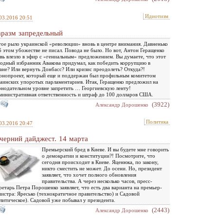
Идиотизм
03.2016 20:51
разм запредельный
ое рыло украинской «революции» вновь в центре внимания. Давненько
б этом убожестве не писал. Повода не было. Но вот, Антон Геращенко
вь влезло в эфир с «гениальным» предложением. Вы думаете, что этот
одный избранник Авакова придумал, как победить коррупцию в
ане? Или вернуть Донбасс? Или кризис преодолеть? Откуда?!
онопроект, который еще и поддержан был профильным комитетом
аинских упоротых парламентариев. Итак, Геращенко предложил на
онодательном уровне запретить … Георгиевскую ленту!
инистративная ответственность и штраф до 100 долларов США.
(3922)
Александр Дорошенко
Политика
03.2016 20:47
черний дайджест. 14 марта
Премьерский бред в Киеве. И вы будете мне говорить
о демократии и конституции?! Посмотрите, что
сегодня происходит в Киеве. Яценюка, по закону,
никто сместить не может. До осени. Но, президент
заявляет, что хочет полного обновления
правительства. А через несколько часов, пресс-
ретарь Петра Порошенко заявляет, что есть два варианта на премьер-
истра: Яресько (технократичное правительство) и Садовой
литическое). Садовой уже побывал у президента.
(2443)
Александр Дорошенко