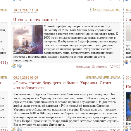
факты
Наука и технологии
10.04.2016 11:58
09.
И снова о технологиях
Ли
Ученый, профессор теоретической физики City
ами,
University of New York Мичио Каку сделал свой
прогноз развития технологий до конца этого века. К
2030 году он ждет контактные линзы с доступом в
ал
интернет. Изображение будет формироваться перед
глазом с помощью полупрозрачных светодиодов,
дис
: В
которые не мешают зрению. Устройство сможет
вла
ак и
распознавать лица, осуществлять автоматический
кон
перевод с иностранных языков и выводить в поле зрения другую
дан
информацию.
2411)
(2441)
Александр Дорошенко
факты
Анализ, события, факты
06.04.2016 08:06
30.
я
«Слит» состав будущего кабмина Украины. Стоит
Но
«полюбоваться»
Как известно, Надежда Савченко возобновляет «сухую» голодовку. Она
оба
хочет вернуться в Украину «живой или мертвой». В Киеве говорят, что
стремительно приближаются к освобождению осужденной. И для этого,
ние
якобы, даже готовы обратиться к РФ с просьбой передать Савченко
нце
Украине для отбывания ею наказания в стране. Вторая новость – веселее.
Источники БПП и НФ радостно сообщают, что переговоры по созданию
 все
коалиции практически завершены. Это будет коалиция из двух фракций –
"Блок Петра Порошенко" и "Народный фронт", которые пополнят «тушки».
Был
Все в лучших традициях Януковича.
2553)
(3014)
Александр Дорошенко