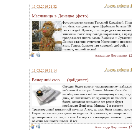
Анализ, события, 
13.03.2016 21:32
Масленица в Донецке (фото)
фоторепортаж сделан Татьяной Каралёвой. Пиш
что было сегодня в парке Щербакова больше 10
тысяч людей. Думаю, что цифра даже несколько
занижена, поскольку погода нормальная, а праз
продолжался много часов. В общем, и Луганск 
Донецк отлично отметили Масленицу и провод
зиму. Теперь бы всем нам хорошей, доброй, а
главное, мирной весны!
(
Александр Дорошенко
Анализ, события, 
11.03.2016 19:14
Вечерний сюр … (дайджест)
Сегодня будет вместо «расширенного» дайджес
небольшой – из трех блоков. Можно было бы
насобирать новостей на полноценную «картину
дня», но вытягивать по крупицам не хочется. Т
более, основное внимание все равно будет
проблемам Донбасса, Минску-2 и встрече
Трехсторонней контактной группы. А это, друзья, была именно встре
Переговоров там уже давно не ведется. Встретились, поговорили и
договорились поговорить еще. Сегодня эта площадка помогает пров
обмены военнопленными. И все.
(
Александр Дорошенко