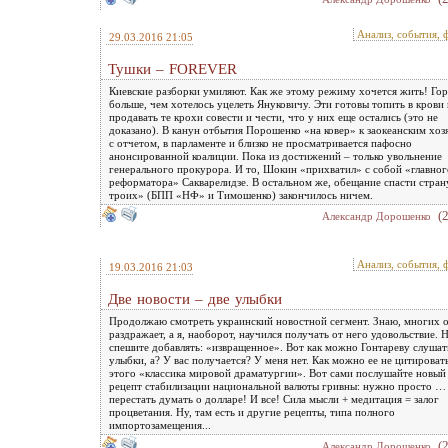
Анализ, события, 
29.03.2016 21:05
Тушки – FOREVER
Киевские разборки умиляют. Как же этому режиму хочется жить! Гор
больше, чем хотелось уцелеть Януковичу. Эти готовы топить в крови 
продавать те крохи совести и чести, что у них еще остались (это не
доказано). В канун отбытия Порошенко «на ковер» к заокеанским хоз
с отчетом, в парламенте и близко не просматривается пафосно
анонсированной коалиции. Пока из достижений – только увольнение
генерального прокурора. И то, Шокин «прихватил» с собой «главног
реформатора» Сакварелидзе. В остальном же, обещание спасти стран
троих» (БПП «НФ» и Тимошенко) закончилось ничем.
(
Александр Дорошенко
Анализ, события, 
19.03.2016 21:03
Две новости – две улыбки
Продолжаю смотреть украинский новостной сегмент. Знаю, многих 
раздражает, а я, наоборот, научился получать от него удовольствие. 
спешите добавлять: «извращенное». Вот как можно Гонтареву слушат
улыбки, а? У вас получается? У меня нет. Как можно ее не цитировать
этого «классика мировой драматургии». Вот сами послушайте новый
рецепт стабилизации национальной валюты гривны: нужно просто …
перестать думать о долларе! И все! Сила мысли + медитация = залог
процветания. Ну, там есть и другие рецепты, типа полного
импортозамещения...
(
Александр Дорошенко