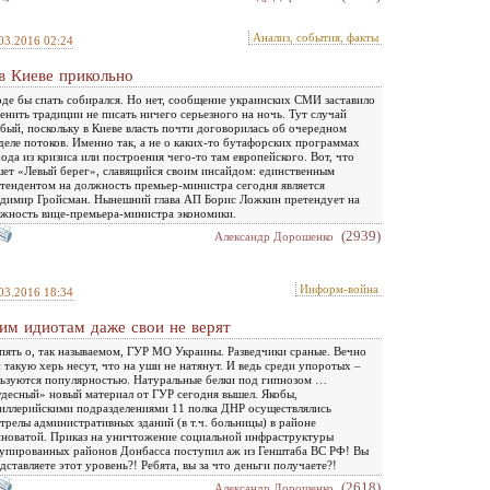
Анализ, события, факты
03.2016 02:24
в Киеве прикольно
де бы спать собирался. Но нет, сообщение украинских СМИ заставило
енить традиции не писать ничего серьезного на ночь. Тут случай
бый, поскольку в Киеве власть почти договорилась об очередном
деле потоков. Именно так, а не о каких-то бутафорских программах
ода из кризиса или построения чего-то там европейского. Вот, что
ет «Левый берег», славящийся своим инсайдом: единственным
тендентом на должность премьер-министра сегодня является
димир Гройсман. Нынешний глава АП Борис Ложкин претендует на
жность вице-премьера-министра экономики.
(2939)
Александр Дорошенко
Информ-война
03.2016 18:34
им идиотам даже свои не верят
пять о, так называемом, ГУР МО Украины. Разведчики сраные. Вечно
 такую херь несут, что на уши не натянут. И ведь среди упоротых –
ьзуются популярностью. Натуральные белки под гипнозом …
десный» новый материал от ГУР сегодня вышел. Якобы,
иллерийскими подразделениями 11 полка ДНР осуществлялись
трелы административных зданий (в т.ч. больницы) в районе
новатой. Приказ на уничтожение социальной инфраструктуры
упированных районов Донбасса поступил аж из Генштаба ВС РФ! Вы
дставляете этот уровень?! Ребята, вы за что деньги получаете?!
(2618)
Александр Дорошенко