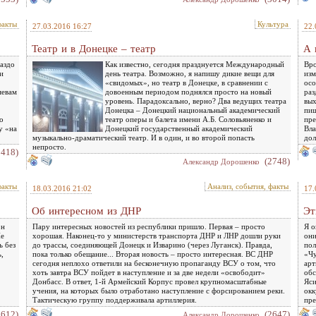
факты
Культура
27.03.2016 16:27
22.
Театр и в Донецке – театр
А 
аздо
Как известно, сегодня празднуется Международный
Вро
и
день театра. Возможно, я напишу дикие вещи для
изм
«свидомых», но театр в Донецке, в сравнении с
осо
яевам
довоенным периодом поднялся просто на новый
раз
уровень. Парадоксально, верно? Два ведущих театра
вых
Донецка – Донецкий национальный академический
пиш
о
театр оперы и балета имени А.Б. Соловьяненко и
пре
у «на
Донецкий государственный академический
Вла
музыкально-драматический театр. И в один, и во второй попасть
дол
непросто.
2418)
(2748)
Александр Дорошенко
факты
Анализ, события, факты
18.03.2016 21:02
17.
Об интересном из ДНР
Эт
он
Пару интересных новостей из республики пришло. Первая – просто
Я о
Не
хорошая. Наконец-то у министерств транспорта ДНР и ЛНР дошли руки
они
ь без
до трассы, соединяющей Донецк и Изварино (через Луганск). Правда,
пол
,
пока только обещание... Вторая новость – просто интересная. ВС ДНР
«Чу
сегодня неплохо ответили на бесконечную пропаганду ВСУ о том, что
арт
хоть завтра ВСУ пойдет в наступление и за две недели «освободит»
обс
Донбасс. В ответ, 1-й Армейский Корпус провел крупномасштабные
Яси
учения, на которых было отработано наступление с форсированием реки.
окк
Тактическую группу поддерживала артиллерия.
пре
2612)
(2647)
Александр Дорошенко