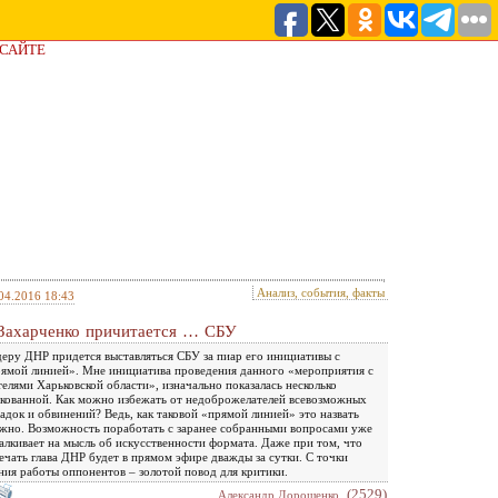
 САЙТЕ
Анализ, события, факты
04.2016 18:43
Захарченко причитается … СБУ
еру ДНР придется выставляться СБУ за пиар его инициативы с
ямой линией». Мне инициатива проведения данного «мероприятия с
елями Харьковской области», изначально показалась несколько
кованной. Как можно избежать от недоброжелателей всевозможных
адок и обвинений? Ведь, как таковой «прямой линией» это назвать
жно. Возможность поработать с заранее собранными вопросами уже
алкивает на мысль об искусственности формата. Даже при том, что
ечать глава ДНР будет в прямом эфире дважды за сутки. С точки
ния работы оппонентов – золотой повод для критики.
(2529)
Александр Дорошенко