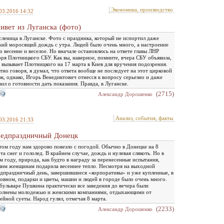
Экономика, производство
03.2016 14:32
ивет из Луганска (фото)
леница в Луганске. Фото с праздника, который не испортил даже
кий моросящий дождь с утра. Людей было очень много, а настроение
о весенне и веселое. Но вначале остановлюсь на ответе главы ЛНР
ря Плотницкого СБУ. Как вы, наверное, помните, вчера СБУ объявила,
 вызывает Плотницкого на 17 марта в Киев для вручения подозрения.
тно говоря, я думал, что ответа вообще не последует на этот цирковой
к, однако, Игорь Венедиктович отнесся к вопросу серьезно и даже
вил о готовности дать показания. Правда, в Луганске.
(2715)
Александр Дорошенко
Анализ, события, факты
03.2016 21:33
едпраздничный Донецк
том году нам здорово повезло с погодой. Обычно в Донецке на 8
та снег и гололед. В крайнем случае, дождь и нулевая слякоть. Но в
м году, природа, как будто в награду за перенесенные испытания,
им женщинам подарила весеннее тепло. Несмотря на выходной
дпраздничный день, завершившиеся «корпоративы» и уже купленные, в
овном, подарки и цветы, машин и людей в городе было очень много.
бульваре Пушкина практически все заведения до вечера были
олнены молодежью и женскими компаниями, отдыхающими от
ейной суеты. Народ гулял, отмечая 8 марта.
(2233)
Александр Дорошенко