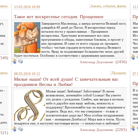
факты
Анализ, события, факты
13.03.2016 10:09
12.
Такое вот воскресенье сегодня. Прощенное
Пр
ут,
Завершается Масленица, а завтра начнется Великий пост,
Мас
длящийся 40 дней до Пасхи. В воскресенье перед
лег
началом поста у православных – Прощенное
явн
дник
воскресенье. Христиане вспоминают все свои
Иго
и
прегрешения и обиды, нанесенные близким, и просят у
что
или
них прощения. И сами от всего сердца их прощают,
Чес
чтобы с чистым сердцем вступить в период Великого
трю
поста. Вряд ли подавляющее большинство моих друзей
зая
будет поститься. Особенно в соответствии с церковными канонами.
2549)
(2456)
Александр Дорошенко
факты
Праздник
08.03.2016 10:12
07.
Милые наши! От всей души! С замечательным вас
Пр
праздником Весны и Любви!
та –
В э
Милые наши! Любимые! Заботливые! В своем
мар
великолепии, затмевайте собой Солнце! Вы умеете
это
это делать с рождения. Сияйте, как звезды в ночном
ем
наш
небе и даруйте нам вашу любовь, нежность и
пре
поддержку! Вдохновляйте нас на новые свершения и
осн
подвиги. Ведь все, что мы совершаем – только и
ча.
На 
исключительно ради вас! Мои особые поздравления
зап
вам – женщинам Донбасса! Мира вам и тепла. Пусть
одить
сем
воцарятся они, и наступит настоящая весна – с нежностью и любовью!
(2265)
Александр Дорошенко
2521)