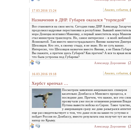
Анализ, события, 
17.03.2016 15:24
Назначения в ДНР. Губарев оказался "торпедой"
Все становится на свои места. Сегодня глава ДНР Александр Захарче
продолжил кадровые перестановки в республике. Бывший заместител
мэра Донецка возглавил Макеевку, а первый заместитель мэра Макеев
стал министром транспорта. Но, самое интересное – в моей любимой
Ясиноватой. Там вместо многострадального Яненко назначен Дмитр
Шеховцов. Кто это, к своему стыду, я не знаю. Но не суть важно.
Интересно, что Шеховцов назначен вместо Яненко, а не Павла Губаре
Вы скажите, а причем здесь Губарев? Как причем? А вся та яркая возн
что была устроена под Губарева?
(
Александр Дорошенко
Анализ, события, 
16.03.2016 19:18
Хербст крепчал …
Посмотрим заявления американских спикеров
касательно Донбасса и Минского процесса, в
последние дни. Причем, что важно, все эти слов
прозвучали уже после оглашения решения Влад
Путина вывести войска из Сирии. Такое чувство,
у американцев сразу же дико разыгрался аппетит
еще раз свидетельствует о том, что даже если на какие-то уступки и
пойдет Россия по Донбассу, вместо результата она получит тут же н
напор по Крыму.
(
Александр Дорошенко