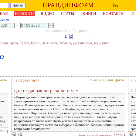
ПРАВДИНФОРМ
Рег
НАЯ
НОВОСТИ
ВИДЕО
СТАТЬИ
КНИГИ
КОНТАКТЫ
О
шенко
–
Страница 1 из 2 страниц.
1
2
,
,
,
,
,
,
орское право
Трамп
Путин
Зеленский
Украина
русский язык
терроризм
о
факты
Анализ, события, факты
11.05.2016 20:53
19.
Долгожданная встреча ни о чем
С 
«Нормандские министры» завершили на сегодня свои мучения. Если
Лид
нии
характеризовать итоги коротко, то словами Штайнмайера: «прорывов не
«пр
у
было». И это действительно так. Лавров окончательно отверг предложения
жит
по «полицейской миссии» ОБСЕ в Донбассе, на чем, как известно,
рис
настаивает Порошенко (несмотря на отсутствие подобного в Комплексе
нап
 в
мер), а на встрече пытался делать тоже самое Климкин. Также Лавров
сло
воду
потребовал от Киева выполнить условия относительно «амнистии» и
нат
с».
принятия законодательства по выборам в Донбассе. Климкин оппонировал
отв
вопросами безопасности.
зре
2995)
(2328)
Александр Дорошенко