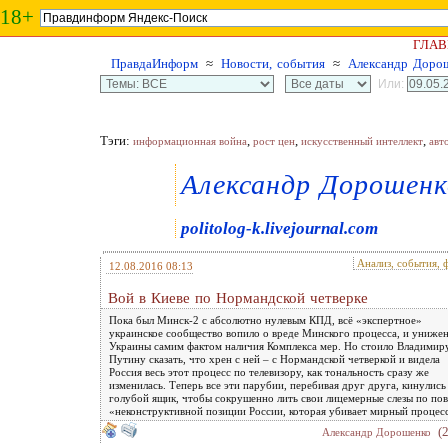
18+
ГЛАВ
ПравдаИнформ
≈
Новости, события
≈
Александр Доро
Или:
Тэги:
,
,
,
информационная война
рост цен
искусственный интеллект
авт
Александр Дорошенк
politolog-k.livejournal.com
Анализ, события, 
12.08.2016 08:13
Вой в Киеве по Нормандской четверке
Пока был Минск-2 с абсолютно нулевым КПД, всё «экспертное»
украинское сообщество вопило о вреде Минского процесса, и униже
Украины самим фактом наличия Комплекса мер. Но стоило Владимир
Путину сказать, что хрен с ней – с Нормандской четверкой и видела
Россия весь этот процесс по телевизору, как тональность сразу же
изменилась. Теперь все эти парубии, перебивая друг друга, кинулись
голубой ящик, чтобы сокрушенно лить свои лицемерные слезы по по
«неконструктивной позиции России, которая убивает мирный процес
(
Александр Дорошенко