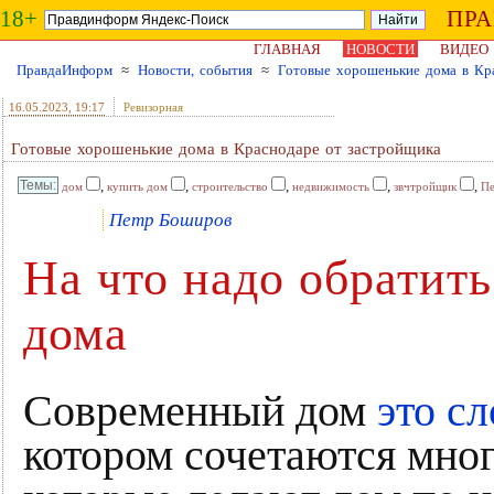
18+
ПР
ГЛАВНАЯ
НОВОСТИ
ВИДЕО
ПравдаИнформ
≈
Новости, события
≈
Готовые хорошенькие дома в Кр
16.05.2023
, 19:17
Ревизорная
Готовые хорошенькие дома в Краснодаре от застройщика
,
,
,
,
,
дом
купить дом
строительство
недвижимость
звчтройщик
Пе
Петр Боширов
На что надо обратит
дома
Современный дом
это с
котором сочетаются мног