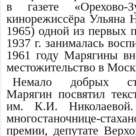
в газете «Орехово-З
кинорежиссёра Ульяна 
1965) одной из первых п
1937 г. занималась вос
1961 году Марягины вн
местожительство в Моск
Немало добрых стр
Марягин посвятил тек
им. К.И. Николаевой
многостаночнице-стаха
премии, депутате Вер