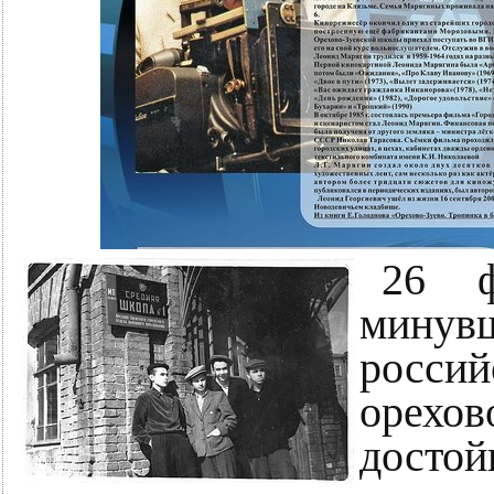
26 ф
мину
россий
орехов
достой