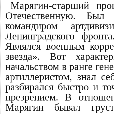
Марягин-старший пр
Отечественную. Был 
командиром артдиви
Ленинградского фронт
Являлся военным корре
звезда». Вот характе
начальством в ранге ге
артиллеристом, знал се
разбирался быстро и то
презрением. В отнош
Марягин бывал грус