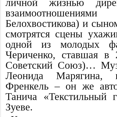
личной жизнью дире
взаимоотношения
Белохвостикова) и сыно
смотрятся сцены ухажи
одной из молодых фа
Чериченко, ставшая в 
Советский Союз)… Муз
Леонида Марягина, 
Френкель – он же авт
Танича «Текстильный г
Зуеве.