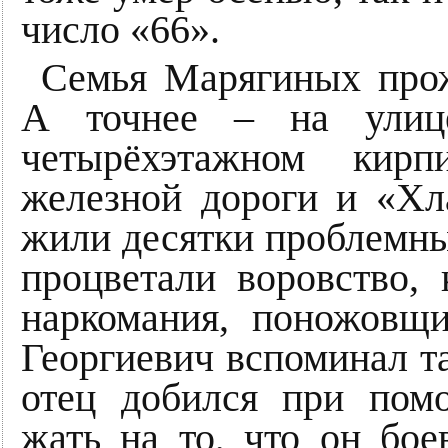
число «66».
Семья Марягиных прож
А точнее – на ули
четырёхэтажном кирп
железной дороги и «Хл
жили десятки проблемны
процветали воровство, 
наркомания, поножовщ
Георгиевич вспоминал т
отец добился при пом
жать на то, что он бо