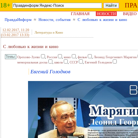
18+
ПР
ГЛАВНАЯ
НОВОСТИ
ВИДЕО
ПравдаИнформ
≈
Новости, события
≈
С любовью к жизни и кино
12.02.2017
, 11:20
Литература и Кино
(13.02.2017 13:33)
С любовью к жизни и кино
,
,
,
,
Орехово-Зуево
Россия
кино
фильм
Леонид Георгиевич Марягин
,
,
,
мемориальная доска
школа
СССР
Евгений Голоднов
Евгений Голоднов