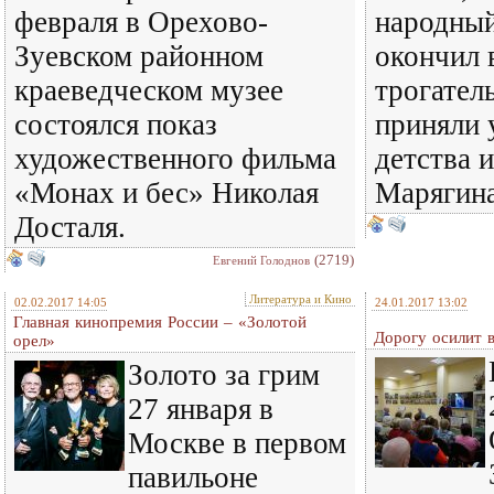
февраля в Орехово-
народный
Зуевском районном
окончил в
краеведческом музее
трогател
состоялся показ
приняли 
художественного фильма
детства 
«Монах и бес» Николая
Марягина
Досталя.
(2719)
Евгений Голоднов
Литература и Кино
02.02.2017 14:05
24.01.2017 13:02
Главная кинопремия России – «Золотой
Дорогу осилит
орел»
Золото за грим
27 января в
Москве в первом
павильоне