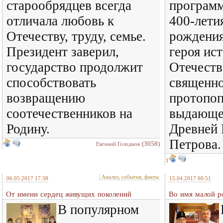
старообрядцев всегда
программ
отличала любовь к
400-лети
Отечеству, труду, семье.
рождения
Президент заверил,
героя ис
государство продолжит
Отечеств
способствовать
священно
возвращению
протопоп
соотечественников на
выдающег
Родину.
Древней 
Петрова.
(3058)
Евгений Голоднов
1
Анализ, события, факты
06.05.2017 17:38
15.04.2017 00:51
От имени сердец живущих поколений
Во имя малой р
В популярном