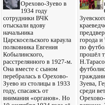
Орехово-Зуево в
1934 году
сотрудники ВЧК
Зуевског
отыскали вдову
краеведч
начальника
преддвер
Царскосельского караула
города и
полковника Евгения
по футбо
Кобылинского,
прошёл т
расстрелянного в 1927-м.
Н.Тарасо
Она вместе с сыном
футболис
перебралась в Орехово-
граждани
Зуево из столицы в 1933
Зуева, Г
году, спасаясь от
среди ве
внимания «органов». Но
Орехово-