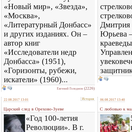
«Новый мир», «Звезда»,
стрелков
«Москва»,
стрелков
«Литературный Донбасс»
Дмитрия
и других изданиях. Он –
Юрьева 
автор книг
краеведы
«Исследователи недр
Управлен
Донбасса» (1951),
увековеч
«Горизонты, рубежи,
защитник
искатели» (1960)...
(2226)
Евгений Голоднов
История
22.08.2017 13:01
06.08.2017 13:40
Царский след в Орехово-Зуеве
С любовью к ма
«Год 100-летия
Революции». В г.