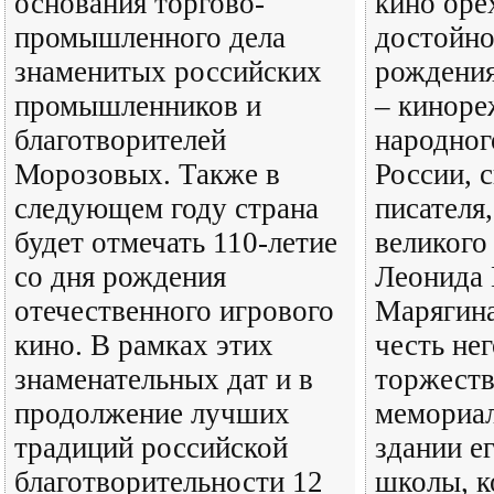
основания торгово-
кино оре
промышленного дела
достойно
знаменитых российских
рождения
промышленников и
– киноре
благотворителей
народног
Морозовых. Также в
России, 
следующем году страна
писателя
будет отмечать 110-летие
великого
со дня рождения
Леонида 
отечественного игрового
Марягина
кино. В рамках этих
честь не
знаменательных дат и в
торжеств
продолжение лучших
мемориал
традиций российской
здании е
благотворительности 12
школы, 