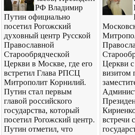
РФ Владимир
Путин официально
посетил Рогожский
Московс
духовный центр Русской
Митропо
Православной
Правосл
Старообрядческой
Старооб
Церкви в Москве, где его
Церкви с
встретил Глава РПСЦ
визитом 
Митрополит Корнилий.
заместит
Путин стал первым
Админис
главой российского
Президен
государства, который
Кириенко
посетил Рогожский центр.
встречи 
Путин отметил, что
государс