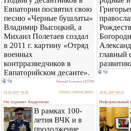
Подвигу десантников в
родные и
Евпатории посвятил свою
Григорье
песню «Черные бушлаты»
правосла
Владимир Высоцкий, а
Рождеств
Михаил Полетаев создал
Богороди
в 2011 г. картину «Отряд
Александ
военных
главный 
контрразведчиков в
развити
Евпаторийском десанте».
(3559)
Евгений Голоднов
Анализ, события, факты
01.03.2017 10:38
28.02.2017 09:14
Он охранял Андропова
Неформальный 
В рамках 100-
летия ВЧК и в
продолжение