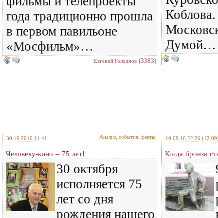
фильмы и телепроекты
Коблова.
года традиционно прошла
Московск
в первом павильоне
Думой…
«Мосфильм»…
(3383)
Евгений Голоднов
Анализ, события, факты
30.10.2016 11:41
10.09.16 22:26
(12.09
Человеку-кино – 75 лет!
Когда бронза ст
30 октября
исполняется 75
лет со дня
рождения нашего