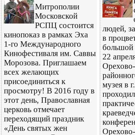
Митрополии
Московской
РСПЦ состоится
людей, з
кинопоказ в рамках Эха
в процве
1-го Международного
большой 
Кинофестиваля им. Саввы
22 апреля
Морозова. Приглашаем
Орехово-
всех желающих
районног
присоединиться к
музея в 
просмотру! В 2016 году в
проходил
этот день, Православная
практиче
церковь отмечает
краеведч
переходящий праздник
конферен
«День святых жен
Орехово-