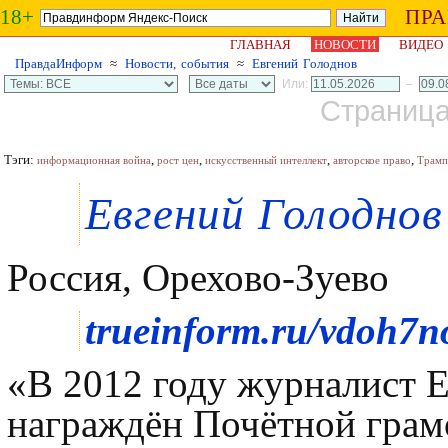
18+
ПР
ГЛАВНАЯ
НОВОСТИ
ВИДЕО
ПравдаИнформ
≈
Новости, события
≈
Евгений Голоднов
Или:
–
Страница 
Тэги:
,
,
,
,
информационная война
рост цен
искусственный интеллект
авторское право
Трамп
Евгений Голоднов
Россия, Орехово-Зуево
trueinform.ru/vdoh7n
«В 2012 году журналист 
награждён Почётной грам