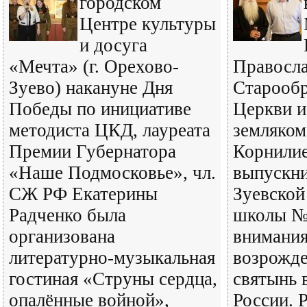
городском
Центре культуры
и досуга
«Мечта» (г. Орехово-
Правосл
Зуево) накануне Дня
Старооб
Победы по инициативе
Церкви и
методиста ЦКД, лауреата
земляко
Премии Губернатора
Корнилие
«Наше Подмосковье», чл.
выпускни
СЖ РФ Екатерины
Зуевской
Радченко была
школы № 
организована
внимания
литературно-музыкальная
возрожд
гостиная «Струны сердца,
святынь 
опалённые войной»,
России. 