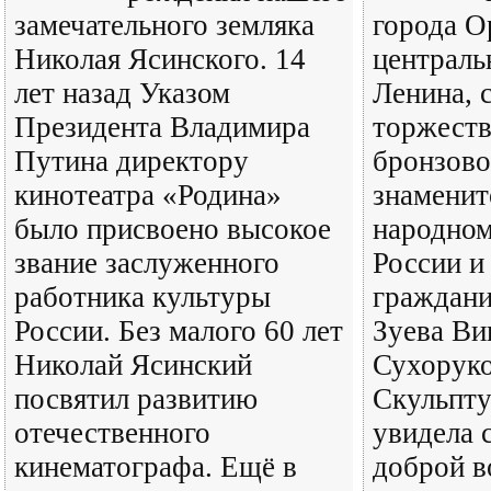
замечательного земляка
города О
Николая Ясинского. 14
централь
лет назад Указом
Ленина, 
Президента Владимира
торжеств
Путина директору
бронзово
кинотеатра «Родина»
знаменит
было присвоено высокое
народном
звание заслуженного
России и
работника культуры
граждани
России. Без малого 60 лет
Зуева Ви
Николай Ясинский
Сухоруко
посвятил развитию
Скульпту
отечественного
увидела 
кинематографа. Ещё в
доброй в