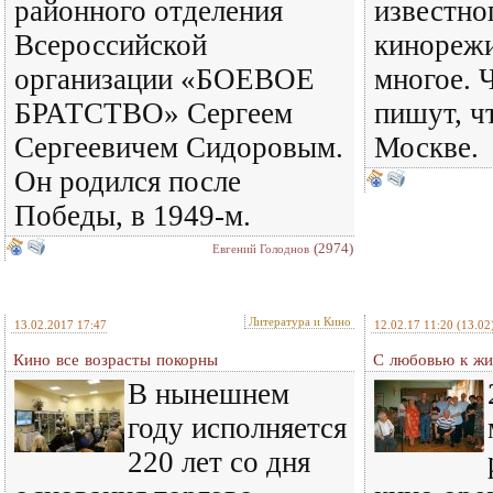
районного отделения
известно
Всероссийской
кинорежи
организации «БОЕВОЕ
многое. 
БРАТСТВО» Сергеем
пишут, ч
Сергеевичем Сидоровым.
Москве.
Он родился после
Победы, в 1949-м.
(2974)
Евгений Голоднов
Литература и Кино
13.02.2017 17:47
12.02.17 11:20
(13.02
Кино все возрасты покорны
С любовью к жи
В нынешнем
году исполняется
220 лет со дня