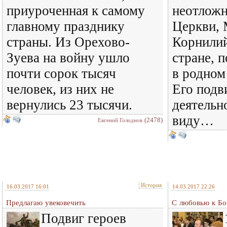
приуроченная к самому
неотлож
главному празднику
Церкви,
страны. Из Орехово-
Корнилий
Зуева на войну ушло
стране, 
почти сорок тысяч
в родном
человек, из них не
Его подв
вернулись 23 тысячи.
деятельн
виду…
(2478)
Евгений Голоднов
История
16.03.2017 16:01
14.03.2017 22:26
Предлагаю увековечить
С любовью к Бо
Подвиг героев