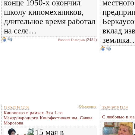
конце 1950-х окончил
местного
школу киномехаников,
предприн
длительное время работал
Беркаусо
на селе…
вклад из
земляка
(2484)
Евгений Голоднов
Объявление
12.05.2016 12:06
25.04.2016 12:14
Кинопоказ в рамках Эха 1-го
С любовью к ма
Международного Кинофестиваля им. Саввы
Морозова
15 мая в