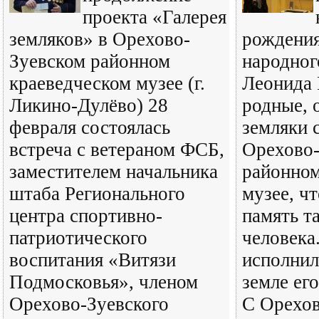
проекта «Галерея
земляков» в Орехово-
рождения
Зуевском районном
народног
краеведческом музее (г.
Леонида 
Ликино-Дулёво) 28
родные, 
февраля состоялась
земляки 
встреча с ветераном ФСБ,
Орехово-
заместителем начальника
районном
штаба Регионального
музее, ч
центра спортивно-
память т
патриотического
человека
воспитания «Витязи
исполнил
Подмосковья», членом
земле его
Орехово-Зуевского
С Орехо