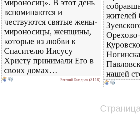
мироносиц». В этот день
собравша
вспоминаются и
жителей 
чествуются святые жены-
Зуевског
мироносицы, женщины,
Орехово-
которые из любви к
Куровско
Спасителю Иисусу
Ногинска
Христу принимали Его в
Павловск
своих домах…
нашей ст
(3118)
Евгений Голоднов
Страница 