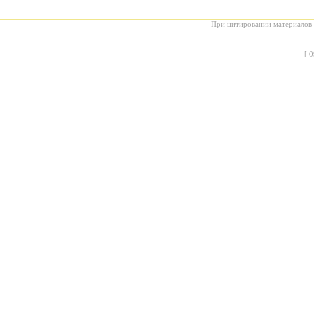
При цитировании материалов с
[
0