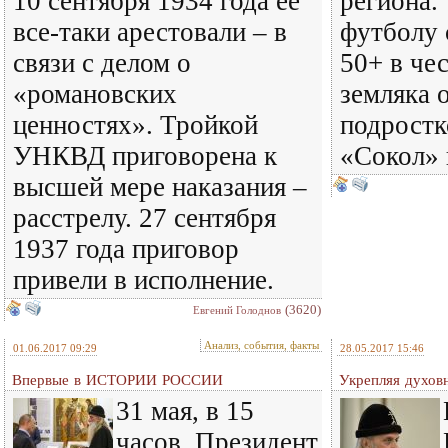
10 сентября 1934 года её
региона.
все-таки арестовали – в
футболу 
связи с делом о
50+ в че
«романовских
земляка 
ценностях». Тройкой
подростк
УНКВД приговорена к
«Сокол» 
высшей мере наказания –
расстрелу. 27 сентября
1937 года приговор
привели в исполнение.
(3620)
Евгений Голоднов
Анализ, события, факты
01.06.2017 09:29
28.05.2017 15:46
Впервые в ИСТОРИИ РОССИИ
Укрепляя духов
31 мая, в 15
часов, Президент