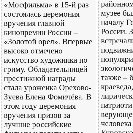
районном
«Мосфильма» в 15-й раз
музее бы
состоялась церемония
началу Г
вручения главной
России. 
кинопремии России –
встречал
«Золотой орел». Впервые
подвижни
высоко отмечено
популяр
искусство художника по
экологич
гриму. Обладательницей
также – 
престижной награды
краеведа
стала уроженка Орехово-
лирическ
Зуева Елена Фомичёва. В
патриоти
этом году церемония
верующег
вручения призов за
человека
лучшие российские
Куровско