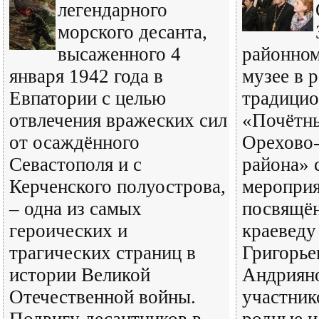
легендарного
морского десанта,
высаженного 4
районном
января 1942 года в
музее в 
Евпатории с целью
традицио
отвлечения вражеских сил
«Почётн
от осаждённого
Орехово-
Севастополя и с
района» 
Керченского полуострова,
мероприя
– одна из самых
посвящён
героических и
краеведу
трагических страниц в
Григорье
истории Великой
Андрияно
Отечественной войны.
участник