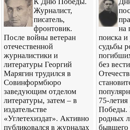
К Дню Победы.
Дн
Журналист,
пос
писатель,
пра
фронтовик.
на
После войны ветеран
поиска и
отечественной
судьбы р
журналистики и
погибши
литературы Георгий
без вест
Марягин трудился в
Отечеств
Совинформбюро
становит
заведующим отделом
популярн
литературы, затем – в
75-летия
издательстве
Победы. 
«Углетехиздат». Активно
родных л
публиковался в журналах
бывшего 