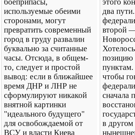
боеприпасы,
этого ко
используемые обеими
два пути
сторонами, могут
федерали
превратить современный
второй —
город в груду развалин
Новоросс
буквально за считанные
Хотелось
часы. Отсюда, в общем-
позицию 
то, следует и простой
пунктам. 
вывод: если в ближайшее
чтобы го
время ДНР и ЛНР не
федерали
сформулируют никакой
сначала 
внятной картинки
восстано
"идеального будущего"
государс
для освобождаемой от
в другом
ВСУ и власти Киева
нынешне