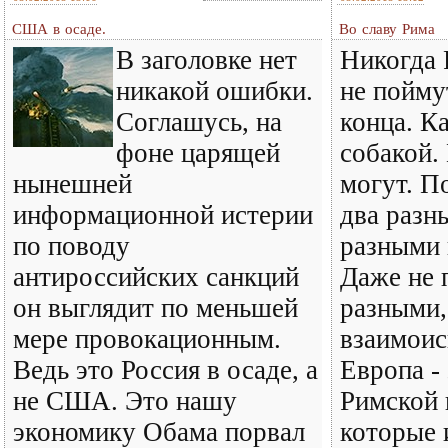
США в осаде.
Во славу Рима
В заголовке нет
Никогда 
никакой ошибки.
не пойму
Соглашусь, на
конца. К
фоне царящей
собакой.
нынешней
могут. По
информационной истерии
два разн
по поводу
разными 
антироссийских санкций
Даже не 
он выглядит по меньшей
разными,
мере провокационным.
взаимои
Ведь это Россия в осаде, а
Европа -
не США. Это нашу
Римской 
экономику Обама порвал
которые и