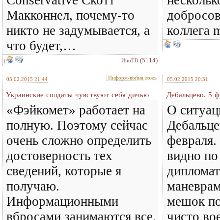
Conservative Скотт
нескольк
Макконнел, почему-то
добросов
никто не задумывается, а
коллега m
что будет,…
(5114)
ИноТВ
1
Информ-война,ложь
05.02.2015 21:44
05.02.2015 20:31
Украинские солдаты чувствуют себя дичью
Дебальцево. 5 ф
«Фэйкомет» работает на
О ситуац
полную. Поэтому сейчас
Дебальце
очень сложно определить
февраля.
достоверность тех
видно по
сведений, которые я
диплома
получаю.
маневрам
Информационными
мешок по
вбросами занимаются все,
чисто во