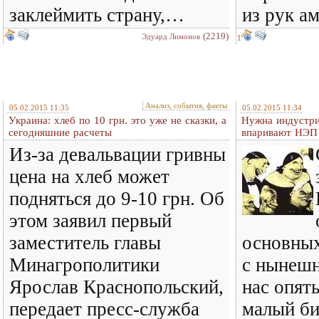
заклеймить страну,…
из рук ам
(2219)
Эдуард Лимонов
1
Анализ, события, факты
05.02.2015 11:35
05.02.2015 11:34
Украина: хлеб по 10 грн. это уже не сказки, а
Нужна индустри
сегодняшние расчеты
впаривают НЭП
Из-за девальвации гривны
цена на хлеб может
подняться до 9-10 грн. Об
этом заявил первый
заместитель главы
основных
Минагрополитики
с нынешн
Ярослав Краснопольский,
нас опять
передает пресс-служба
малый би