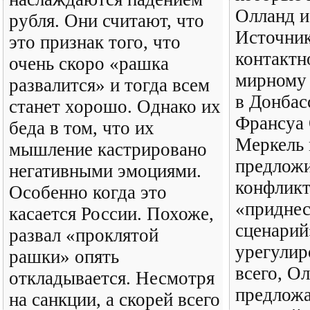
Олланд и
рубля. Они считают, что
Источник
это признак того, что
контактн
очень скоро «рашка
мирному
развалится» и тогда всем
в Донбас
станет хорошо. Однако их
Франсуа 
беда в том, что их
Меркель 
мышление кастрировано
предложи
негативными эмоциями.
конфликт
Особенно когда это
«приднес
касается России. Похоже,
сценарий
развал «проклятой
урегулир
рашки» опять
всего, О
откладывается. Несмотря
предложа
на санкции, а скорей всего