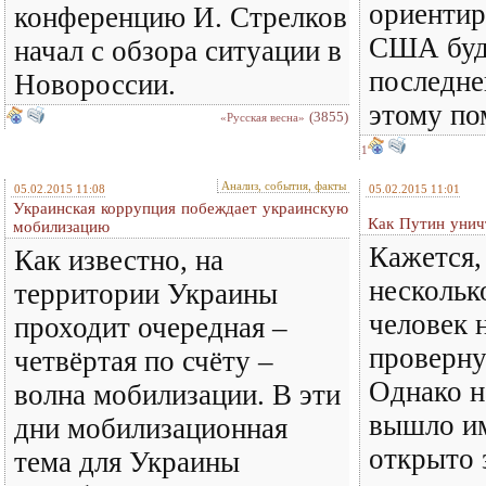
ориентир
конференцию И. Стрелков
США буд
начал с обзора ситуации в
последне
Новороссии.
этому по
(3855)
«Русская весна»
1
Анализ, события, факты
05.02.2015 11:08
05.02.2015 11:01
Украинская коррупция побеждает украинскую
Как Путин уни
мобилизацию
Кажется,
Как известно, на
нескольк
территории Украины
человек 
проходит очередная –
проверну
четвёртая по счёту –
Однако н
волна мобилизации. В эти
вышло им
дни мобилизационная
открыто 
тема для Украины