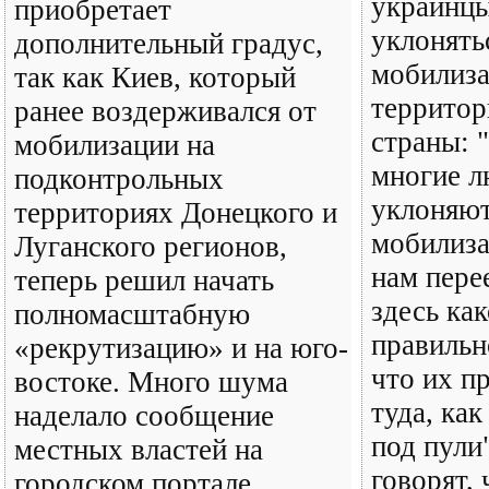
украинцы
приобретает
уклонять
дополнительный градус,
мобилиза
так как Киев, который
территор
ранее воздерживался от
страны: 
мобилизации на
многие л
подконтрольных
уклоняют
территориях Донецкого и
мобилиза
Луганского регионов,
нам пере
теперь решил начать
здесь как
полномасштабную
правильн
«рекрутизацию» и на юго-
что их п
востоке. Много шума
туда, ка
наделало сообщение
под пули
местных властей на
говорят,
городском портале