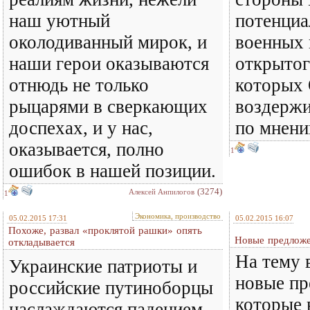
наш уютный
потенциа
околодиванный мирок, и
военных 
наши герои оказываются
открытог
отнюдь не только
которых 
рыцарями в сверкающих
воздержи
доспехах, и у нас,
по мнени
оказывается, полно
1
ошибок в нашей позиции.
(3274)
Алексей Анпилогов
1
Экономика, производство
05.02.2015 17:31
05.02.2015 16:07
Похоже, развал «проклятой рашки» опять
Новые предлож
откладывается
На тему 
Украинские патриоты и
новые пр
российские путиноборцы
которые 
наслаждаются падением