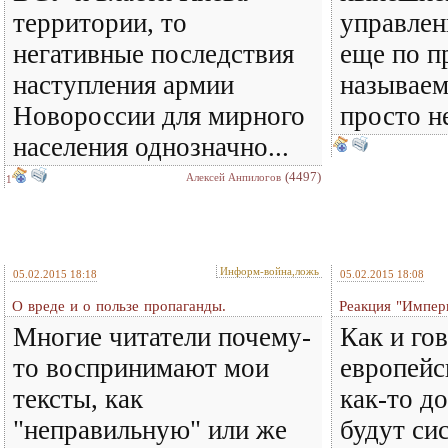
территории, то
управлен
негативные последствия
еще по п
наступления армии
называем
Новороссии для мирного
просто н
населения однозначно...
(4497)
Алексей Анпилогов
1
Информ-война,ложь
05.02.2015 18:18
05.02.2015 18:08
О вреде и о пользе пропаганды.
Реакция "Импер
Многие читатели почему-
Как и го
то воспринимают мои
европейс
тексты, как
как-то д
"неправильную" или же
будут си