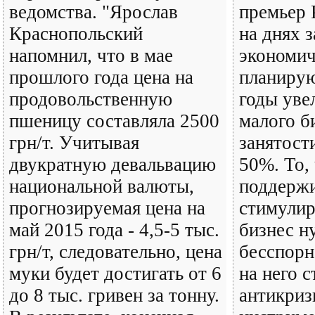
ведомства. "Ярослав
премьер
Краснопольский
на днях з
напомнил, что в мае
экономич
прошлого года цена на
планиру
продовольственную
годы уве
пшеницу составляла 2500
малого б
грн/т. Учитывая
занятост
двукратную девальвацию
50%. То,
национальной валюты,
поддержи
прогнозируемая цена на
стимулир
май 2015 года - 4,5-5 тыс.
бизнес н
грн/т, следовательно, цена
бесспорн
муки будет достигать от 6
на него с
до 8 тыс. гривен за тонну.
антикри