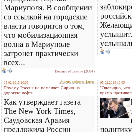
заблокир
Мариуполя. В сообщении
российск
со ссылкой на городские
Желающи
власти говорится о том,
услышит.
что мобилизационная
услышали
волна в Мариуполе
затронет практически
1
всех...
(2604)
Военное обозрение
Анализ, события, факты
05.02.2015 10:35
05.02.2015 10:05
Почему Россия не поменяет Сирию на
"Очевидно, что
дорогую нефть
прямо противоп
Как утверждает газета
The New York Times,
Саудовская Аравия
предложила России
политику