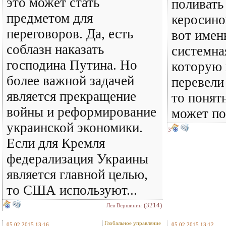
это может стать
поливать
предметом для
керосином
переговоров. Да, есть
вот имен
соблазн наказать
системна
господина Путина. Но
которую 
более важной задачей
перевели 
является прекращение
то понятн
войны и реформирование
может по
украинской экономики.
3
Если для Кремля
федерализация Украины
является главной целью,
то США используют...
(3214)
Лев Вершинин
Глобальное управление
05.02.2015 13:16
05.02.2015 13:12