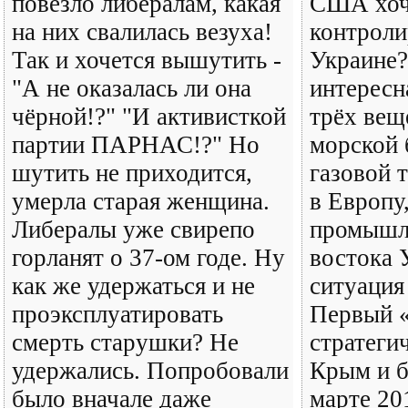
повезло либералам, какая
США хоч
на них свалилась везуха!
контроли
Так и хочется вышутить -
Украине?
"А не оказалась ли она
интересн
чёрной!?" "И активисткой
трёх вещ
партии ПАРНАС!?" Но
морской 
шутить не приходится,
газовой 
умерла старая женщина.
в Европу
Либералы уже свирепо
промышл
горланят о 37-ом годе. Ну
востока 
как же удержаться и не
ситуация
проэксплуатировать
Первый «
смерть старушки? Не
стратеги
удержались. Попробовали
Крым и б
было вначале даже
марте 20