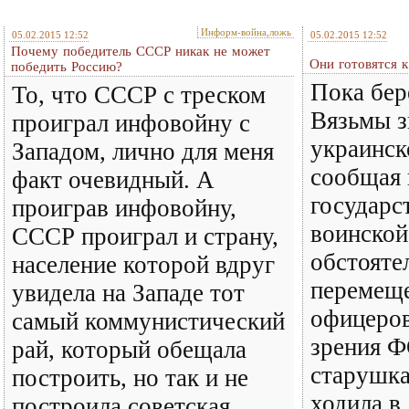
Информ-война,ложь
05.02.2015 12:52
05.02.2015 12:52
Почему победитель СССР никак не может
Они готовятся к
победить Россию?
Пока бер
То, что СССР с треском
Вязьмы з
проиграл инфовойну с
украинск
Западом, лично для меня
сообщая
факт очевидный. А
государс
проиграв инфовойну,
воинской
СССР проиграл и страну,
обстояте
население которой вдруг
перемеще
увидела на Западе тот
офицеров
самый коммунистический
зрения Ф
рай, который обещала
старушка
построить, но так и не
ходила в
построила советская