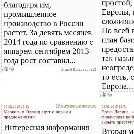
простой,
благодаря им,
Европы, 
промышленное
сложивше
производство в России
По всей 
растет. За девять месяцев
план баз
2014 года по сравнению с
предоста
январем-сентябрем 2013
так назы
года рост составил...
неопреде
(5592)
Андрей Ваджра
1
то есть, 
Европа...
1
Международная политика
05.02.2015 15:42
05.02.2015 13:51
Меркель и Олланд едут с новыми
Елена Ларина. 
предложениями
финансовая вой
скрыть престу
Интересная информация
Вторая м