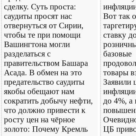
сделку. Суть проста:
инфляции
саудиты просят нас
Вот так о
отвернуться от Сирии,
таргетир
чтобы те при помощи
ставку д
Вашингтона могли
розничны
разделаться с
базовые
правительством Башара
продовол
Асада. В обмен на это
товары в
предательство саудиты
Заявили 
якобы обещают нам
инфляции
сократить добычу нефти,
до 4%, а
что должно привести к
повышен
росту цен на чёрное
Очевидно
золото: Почему Кремль
ЦБ приво