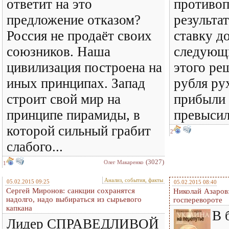
ответит на это
противо
предложение отказом?
результа
Россия не продаёт своих
ставку д
союзников. Наша
следующи
цивилизация построена на
этого ре
иных принципах. Запад
рубля ру
строит свой мир на
прибыли 
принципе пирамиды, в
превысил
которой сильный грабит
2
слабого...
(3027)
Олег Макаренко
1
Анализ, события, факты
05.02.2015 09:25
05.02.2015 08:40
Сергей Миронов: санкции сохранятся
Николай Азаров
надолго, надо выбираться из сырьевого
госперевороте
капкана
В 
Лидер СПРАВЕДЛИВОЙ