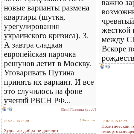
важно за
новые варианты размена
возможны
квартиры (шутка,
чреватый
урегулирования
жесткой 
украинского кризиса). 3.
между С
А завтра сладкая
Вскоре п
европейская парочка
рождеств
решунов летит в Москву.
Уговаривать Путина
принять их вариант. И все
это случилось на фоне
учений РВСН РФ...
(3507)
Юрий Подоляка
Политика
05.02.2015 13:30
05.02.2015 13:29
Политический т
Худна до добра не доводит
импортозамеще