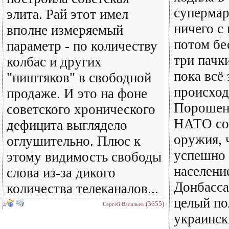
супермар
элита. Рай этот имел
ничего с 
вполне измеряемый
потом бе
параметр - по количеству
три пачк
колбас и других
пока всё 
"ништяков" в свободной
происход
продаже. И это на фоне
Порошенк
советского хронического
НАТО со
дефицита выглядело
оружия, 
оглушительно. Плюс к
успешно 
этому видимость свободы
населени
слова из-за дикого
Донбасса
количества телеканалов...
целый по
(3655)
Сергей Васильев
4
украинск