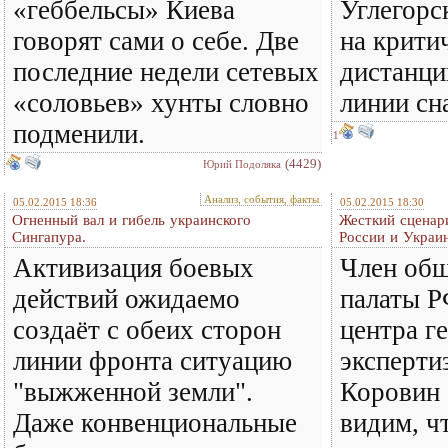
«геббельсы» Киева
Углегорс
говорят сами о себе. Две
на крити
последние недели сетевых
дистанци
«соловьев» хунты словно
линии с
подменили.
1
(4429)
Юрий Подоляка
Анализ, события, факты
05.02.2015 18:36
05.02.2015 18:30
Огненный вал и гибель украинского
Жесткий сценар
Сингапура.
России и Украи
Активизация боевых
Член об
действий ожидаемо
палаты Р
создаёт с обеих сторон
центра г
линии фронта ситуацию
эксперти
"выжженной земли".
Коровин 
Даже конвенциональные
видим, ч