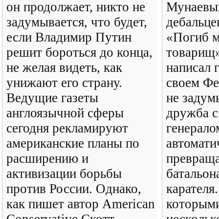
он продолжает, никто не
Мунаевы
задумывается, что будет,
дебальце
если Владимир Путин
«Погиб м
решит бороться до конца,
товарищ»
не желая видеть, как
написал 
унижают его страну.
своем Фе
Ведущие газеты
не задум
англоязычной сферы
дружба с
сегодня рекламируют
генерало
американские планы по
автомати
расширению и
превраща
активизации борьбы
батальон
против России. Однако,
карателя
как пишет автор American
которыми