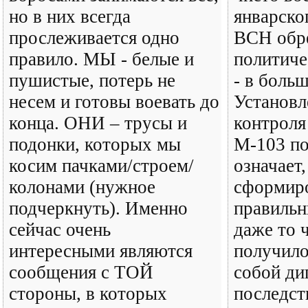
но в них всегда
январско
прослеживается одно
ВСН обр
правило. МЫ - белые и
политиче
пушистые, потерь не
- в боль
несем и готовы воевать до
Установл
конца. ОНИ – трусы и
контроля
подонки, которых мы
М-103 по
косим пачками/строем/
означает,
колонами (нужное
сформир
подчеркнуть). Именно
правильн
сейчас очень
даже то 
интересными являются
получило
сообщения с ТОЙ
собой ди
стороны, в которых
последст