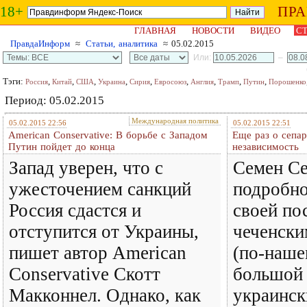
18+
ПР
ГЛАВНАЯ
НОВОСТИ
ВИДЕО
СТ
ПравдаИнформ
≈
Статьи, аналитика
≈ 05.02.2015
Или:
–
Тэги:
,
,
,
,
,
,
,
,
,
Россия
Китай
США
Украина
Сирия
Евросоюз
Англия
Трамп
Путин
Порошенко
Период: 05.02.2015
Международная политика
05.02.2015 22:56
05.02.2015 22:51
American Conservative: В борьбе с Западом
Еще раз о сепар
Путин пойдет до конца
независимость
Запад уверен, что с
Семен С
ужесточением санкций
подробно
Россия сдастся и
своей по
отступится от Украины,
чеченски
пишет автор American
(по-наше
Conservative Скотт
большой 
Макконнел. Однако, как
украинск