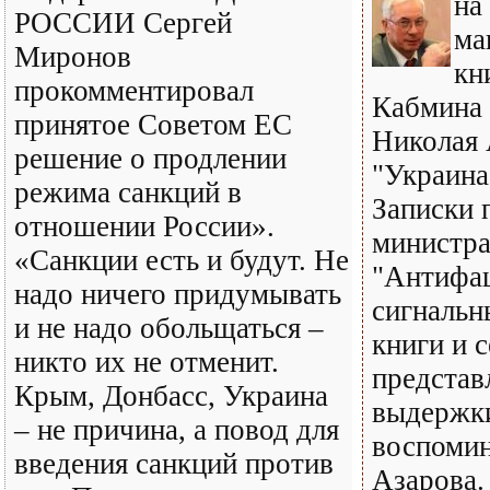
на
РОССИИ Сергей
ма
Миронов
кн
прокомментировал
Кабмина
принятое Советом ЕС
Николая 
решение о продлении
"Украина
режима санкций в
Записки 
отношении России».
министра
«Санкции есть и будут. Не
"Антифаш
надо ничего придумывать
сигнальн
и не надо обольщаться –
книги и 
никто их не отменит.
представ
Крым, Донбасс, Украина
выдержк
– не причина, а повод для
воспомин
введения санкций против
Азарова.