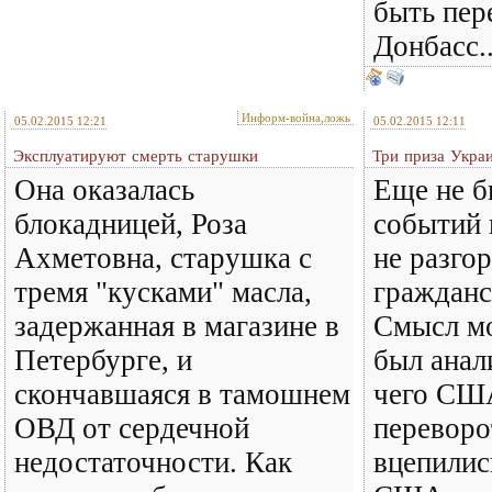
быть пе
Донбасс..
Информ-война,ложь
05.02.2015 12:21
05.02.2015 12:11
Эксплуатируют смерть старушки
Три приза Укра
Она оказалась
Еще не б
блокадницей, Роза
событий 
Ахметовна, старушка с
не разго
тремя "кусками" масла,
гражданс
задержанная в магазине в
Смысл мо
Петербурге, и
был анал
скончавшаяся в тамошнем
чего СШ
ОВД от сердечной
переворо
недостаточности. Как
вцепилис