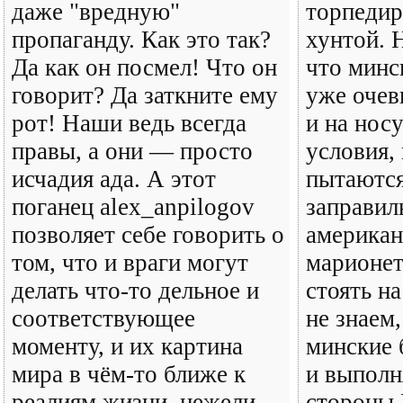
даже "вредную"
торпеди
пропаганду. Как это так?
хунтой. 
Да как он посмел! Что он
что минс
говорит? Да заткните ему
уже очев
рот! Наши ведь всегда
и на нос
правы, а они — просто
условия,
исчадия ада. А этот
пытаются
поганец alex_anpilogov
заправил
позволяет себе говорить о
американ
том, что и враги могут
марионе
делать что-то дельное и
стоять н
соответствующее
не знаем
моменту, и их картина
минские 
мира в чём-то ближе к
и выполн
реалиям жизни, нежели
стороны