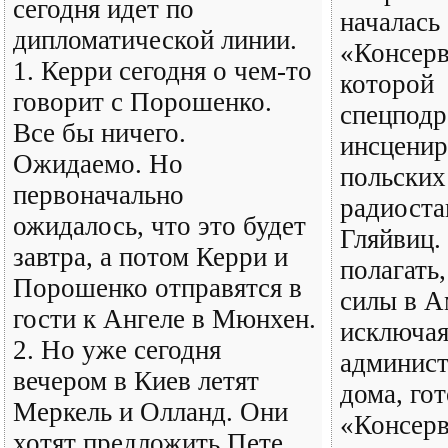
сегодня идет по
началась
дипломатической линии.
«Консерв
1. Керри сегодня о чем-то
которой
говорит с Порошенко.
спецподр
Все бы ничего.
инсценир
Ожидаемо. Но
польских
первоначально
радиоста
ожидалось, что это будет
Гляйвиц.
завтра, а потом Керри и
полагать
Порошенко отправятся в
силы в А
гости к Ангеле в Мюнхен.
исключая
2. Но уже сегодня
админист
вечером в Киев летят
дома, го
Меркель и Олланд. Они
«Консерв
хотят предложить Пете