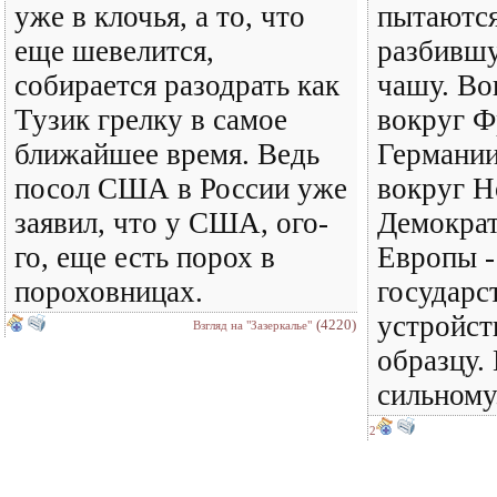
уже в клочья, а то, что
пытаются
еще шевелится,
разбившу
собирается разодрать как
чашу. Во
Тузик грелку в самое
вокруг Ф
ближайшее время. Ведь
Германии
посол США в России уже
вокруг Н
заявил, что у США, ого-
Демократ
го, еще есть порох в
Европы -
пороховницах.
государс
устройст
(4220)
Взгляд на "Зазеркалье"
образцу.
сильному
2