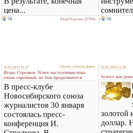
В результате, конечная
инструме
цена...
сомнител
(2704)
Юрий Подоляка
1
Анализ, события, факты
05.02.2015 11:27
05.02.2015 11:20
Игорь Стрелков: Успех наступления пока
Золото как ден
очень скромный, но бои продолжаются
В пресс-клубе
Новосибирского союза
журналистов 30 января
золотой 
состоялась пресс-
доллар. 
конференция И.
стратеги
Стрелкова. В