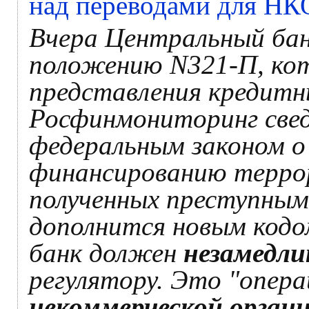
над переводами для НКО
Вчера Центральный бан
положению N321-П, кот
представления кредитн
Росфинмониторинг свед
федеральным законом о
финансированию терро
полученных преступным
дополнится новым кодо
банк должен
незамедл
регулятору. Это "опера
некоммерческой орган