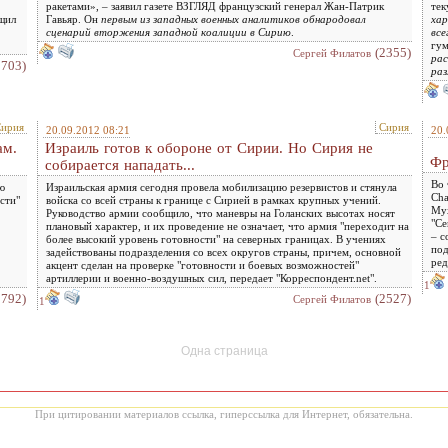
ракетами», – заявил газете ВЗГЛЯД французский генерал Жан-Патрик
тек
щил
Гавьяр. Он
первым из западных военных аналитиков обнародовал
хар
сценарий вторжения западной коалиции в Сирию
.
все
гум
(2355)
Сергей Филатов
рас
1703)
раз
ирия
Сирия
20.09.2012 08:21
20.
ам.
Израиль готов к обороне от Сирии. Но Сирия не
Фр
собирается нападать...
Во 
ю
Израильская армия сегодня провела мобилизацию резервистов и стянула
Cha
сти"
войска со всей страны к границе с Сирией в рамках крупных учений.
Мух
Руководство армии сообщило, что маневры на Голанских высотах носят
"Се
плановый характер, и их проведение не означает, что армия "переходит на
– с
более высокий уровень готовности" на северных границах. В учениях
под
задействованы подразделения со всех округов страны, причем, основной
ред
акцент сделан на проверке "готовности и боевых возможностей"
артиллерии и военно-воздушных сил, передает "Корреспондент.net".
1
1792)
(2527)
Сергей Филатов
1
Одна страница
При цитировании материалов ссылка, гиперссылка для Интернет, обязательна.