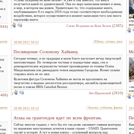
«Слово Всадника на Коне Белом». Я уже и сам заметил, что книга
ю,
получается какой-то удивительной. Она по мере написания меняет и меня,
и мир, в котором мы живем. Удивительно то, что содержание книги,
ом и
опубликованное 9-го марта 2010 года точно соответствует необходимому
воздействию, которое осуществляется в момент написания того или иного
р
параграфа книги.
отр
вое
(2385)
Слово Всадника на Коне Белом
1844)
оризм
Юмор, сатира, шок
20.09.2012 10:51
20.
Посвящение Соломону Хайкину.
Мо
Сегодня четверг, и по традиции в моем блоге наступает вечер творческой
нда
интеллигенции. По четвергам честные и порядочные люди, геи и
демократические журналисты читают произведение из томика Осипа
в
Мандельштама или двенадцати томов академика Сахарова. Всеми силами
тся
стараясь жить не по лжи.
Культовая фигура Соломона Хайкина не могла не вдохновить на
творчество и видных апологетов диссиденткора, ансамбль правозащитной
песни и пляски ВИА Cannibal Bonner.
«за
.
пла
(2810)
Лев Щаранский
1
2468)
факты
Анализ, события, факты
20.09.2012 10:12
20.
Атака на грантоедов идет по всем фронтам.
Пе
Сейчас многие гадают, с чего бы это так резко сваливает главная конторка
Как
ю
по кормежке иностранных агентов в наше стране – USAID. Грантоежки
нед
ичин
скулят и истерят. А тут и новая плюха – усиленный контроль над
огие
В э