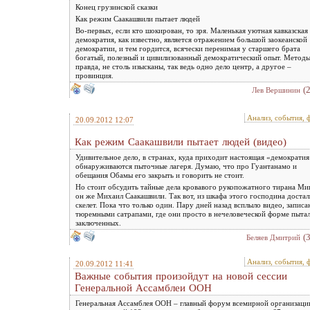
Конец грузинской сказки
Как режим Саакашвили пытает людей
Во-первых, если кто шокирован, то зря. Маленькая уютная кавказская
демократия, как известно, является отражением большой заокеанской
демократии, и тем гордится, всячески перенимая у старшего брата
богатый, полезный и цивилизованный демократический опыт. Методы
правда, не столь изысканы, так ведь одно дело центр, а другое –
провинция.
(
Лев Вершинин
Анализ, события, 
20.09.2012 12:07
Как режим Саакашвили пытает людей (видео)
Удивительное дело, в странах, куда приходит настоящая «демократия
обнаруживаются пыточные лагеря. Думаю, что про Гуантанамо и
обещания Обамы его закрыть и говорить не стоит.
Но стоит обсудить тайные дела кровавого рукопожатного тирана Ми
он же Михаил Саакашвили. Так вот, из шкафа этого господина достал
скелет. Пока что только один. Пару дней назад всплыло видео, записа
тюремными сатрапами, где они просто в нечеловеческой форме пыта
заключенных.
(
Беляев Дмитрий
Анализ, события, 
20.09.2012 11:41
Важные события произойдут на новой сессии
Генеральной Ассамблеи ООН
Генеральная Ассамблея ООН – главный форум всемирной организаци