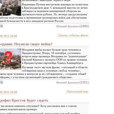
десантников с акватории Черного моря
Владимира Путина впечатлили маневры на полигонах
в Краснодарском крае. С командной высоты он лично
наблюдал за ведением маневренной обороны на
промежуточном рубеже. По легенде предусмотрена
аботка подготовки и применения группировок войск для обеспечения
нной безопасности в юго-западном регионе России.
(2406)
Виталий Архипов
Анализ, события, факты
09.2012 10:40
лдавия: Неужели скоро война?
Молдавия якобы желает больше прав человека в
Приднестровье. Вчера, 18 сентября, состоялась
встреча вице-премьера Молдавии по "реинтеграции"
Евгений Карпов и эксперта ООН по правам человека
в Приднестровье европейца Томаса Хаммарберга.
Пугающе часто звучали фразы: «ситуацией в области
соблюдения прав и основных свобод человека»,
щиты прав человека и контроля за их соблюдением», «создание общей
тформы, с участием организаций гражданского общества».
(3201)
Виталий Архипов
Преступный мир
09.2012 10:09
дофил Крестов будет сидеть
 мы можем изменить ситуацию? Хочу рассказать вам о совсем
авнем показательном примере.
поху информационных технологий, когда почти каждый телефон