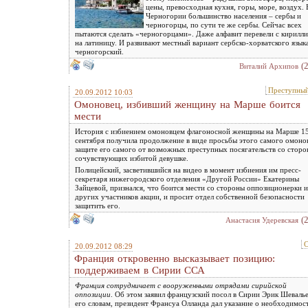
цены, превосходная кухня, горы, море, воздух. 
Черногории большинство населения – сербы и
черногорцы, по сути те же сербы. Сейчас всех
пытаются сделать «черногорцами». Даже алфавит перевели с кирилл
на латиницу. И развивают местный вариант сербско-хорватского языка
черногорский.
(
Виталий Архипов
Преступны
20.09.2012 10:03
Омоновец, избивший женщину на Марше боится
мести
История с избиением омоновцем флагоносной женщины на Марше 1
сентября получила продолжение в виде просьбы этого самого омоно
защите его самого от возможных преступных посягательств со стор
сочувствующих избитой девушке.
Полицейский, засветившийся на видео в момент избиения им пресс-
секретаря нижегородского отделения «Другой России» Екатерины
Зайцевой, признался, что боится мести со стороны оппозиционерки и
других участников акции, и просит отдел собственной безопасности
защитить его.
(
Анастасия Удеревская
С
20.09.2012 08:29
Франция откровенно высказывает позицию:
поддерживаем в Сирии ССА
Франция сотрудничает с вооруженными отрядами сирийской
оппозиции
. Об этом заявил французский посол в Сирии Эрик Шеваль
его словам, президент Франсуа Олланда дал указание о необходимос