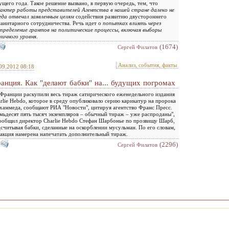
ущего года. Такое решение вызвано, в первую очередь, тем, что
актер работы представителей Агентства в нашей стране далеко не
гда отвечал заявленным целям
содействия развитию двустороннего
анитарного сотрудничества. Речь идет о
попытках влиять через
пределение грантов на политические процессы, включая выборы
личного уровня
.
(1674)
Сергей Филатов
Анализ, события, факты
09.2012 08:18
анция. Как "делают бабки" на... будущих погромах
Франции раскупили весь тираж сатирического еженедельного издания
rlie Hebdo, которое в среду опубликовало серию карикатур на пророка
аммеда, сообщают РИА "Новости", цитируя агентство Франс Пресс.
мьдесят пять тысяч экземпляров – обычный тираж – уже распроданы",
ообщил директор Charlie Hebdo Стефан Шарбонье по прозвищу Шарб,
считывая бабки, сделанные на оскорблении мусульман. По его словам,
акция намерена напечатать дополнительный тираж.
(2296)
Сергей Филатов