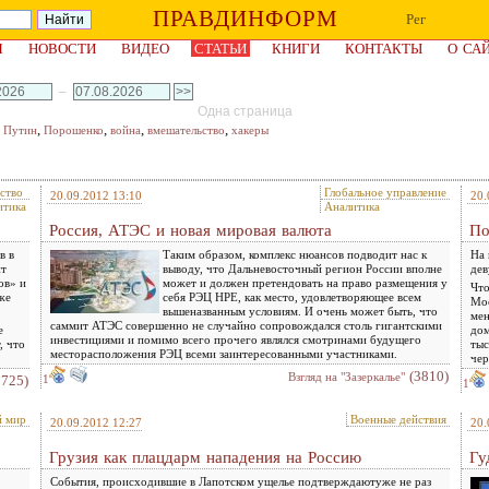
ПРАВДИНФОРМ
Рег
Я
НОВОСТИ
ВИДЕО
СТАТЬИ
КНИГИ
КОНТАКТЫ
О СА
–
Одна страница
,
,
,
,
,
Путин
Порошенко
война
вмешательство
хакеры
ство
Глобальное управление
20.09.2012 13:10
20.
итика
Аналитика
Россия, АТЭС и новая мировая валюта
По
в в
Таким образом, комплекс нюансов подводит нас к
На 
нт
выводу, что Дальневосточный регион России вполне
дев
ов» и
может и должен претендовать на право размещения у
Что
же
себя РЭЦ НРЕ, как место, удовлетворяющее всем
Мос
вышеназванным условиям. И очень может быть, что
мен
саммит АТЭС совершенно не случайно сопровождался столь гигантскими
е
дом
инвестициями и помимо всего прочего являлся смотринами будущего
, что
тыс
месторасположения РЭЦ всеми заинтересованными участниками.
чер
(3810)
Взгляд на "Зазеркалье"
2725)
1
1
й мир
Военные действия
20.09.2012 12:27
20.
Грузия как плацдарм нападения на Россию
Гу
События, происходившие в Лапотском ущелье подтверждаютуже не раз