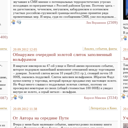
звучавшее в СМИ мнение о потенциальных террористических угрозах
исходящих из приграничных с Россией районов Грузии. Поэтому здесь –
на дагестанском, чеченском, ингушском, кабардинском и осетинском
участках российско-грузинской границы необходимо принятие ряда
превентивных мер. И меры, судя по сообщениям СМИ, уже последовали...
(2509)
Лев Вершинин
,
ост
Чем
В д
2400)
1
факты
Анализ, события, факты
20.09.2012 12:05
20.
Обнаружен очередной золотой слиток заполненный
За
вольфрамом
»,
Так
В квартале ювелиров на 47-ой улице и Пятой авеню произошло событие,
фла
которое подорвало важнейший компонент отношений между торговцами
рим
– доверие. Золотой слиток весом 10 унций (311 гр.), стоящий почти 18
сду
000$, оказалась подделкой. Слиток заполнен вольфрамом. Ибрагим Фадл
шико,
ине
купил плитку у торговца, который прежде продавал ему настоящее золото.
и
гос
Но Фадл много слышал о поддельных золотых слитках, поэтому он
нное
уже
просверлил некоторые из своих (общей стоимостью 100 000$) и увидел
ли
фил
внутри не золото, а серый металл – вольфрам.
(3534)
3087)
Кирилл Мямлин
2
факты
Литература и Кино
20.09.2012 11:38
20.
От Автора на середине Пути
Уч
Вчера у меня было маленькое событие, закончил ровно половину книги
и из