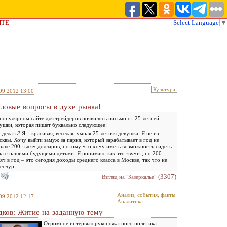
ЙТЕ
Select Language
▼
Культура
09.2012 13:00
ловые вопросы в духе рынка!
популярном сайте для трейдеров появилось письмо от 25-летней
ушки, которая пишет буквально следующее:
 делать? Я – красивая, веселая, умная 25-летняя девушка. Я не из
квы. Хочу выйти замуж за парня, который зарабатывает в год не
ьше 200 тысяч долларов, потому что хочу иметь возможность сидеть
а с нашими будущими детьми. Я понимаю, как это звучит, но 200
яч в год – это сегодня доходы среднего класса в Москве, так что не
есчур.
(3307)
Взгляд на "Зазеркалье"
Анализ, события, факты
09.2012 12:17
Аналитика
дков: Житие на заданную тему
Огромное интервью рукопожатного политика