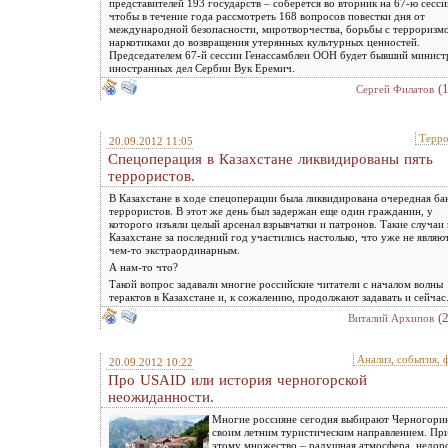
представителей 193 государств – соберется во вторник на 67-ю сесси
чтобы в течение года рассмотреть 168 вопросов повестки дня от
международной безопасности, миротворчества, борьбы с терроризм
наркотиками до возвращения утерянных культурных ценностей.
Председателем 67-й сессии Генассамблеи ООН будет бывший минист
иностранных дел Сербии Вук Еремич.
(
Сергей Филатов
Терр
20.09.2012 11:05
Спецоперация в Казахстане ликвидированы пять
террористов.
В Казахстане в ходе спецоперации была ликвидирована очередная ба
террористов. В этот же день был задержан еще один гражданин, у
которого изъяли целый арсенал взрывчатки и патронов. Такие случаи 
Казахстане за последний год участились настолько, что уже не являю
чем-то экстраординарным.
А нам-то что?
Такой вопрос задавали многие российские читатели с началом волны
терактов в Казахстане и, к сожалению, продолжают задавать и сейчас
(
Виталий Архипов
Анализ, события, 
20.09.2012 10:22
Про USAID или история черногорской
неожиданности.
Многие россияне сегодня выбирают Черногори
своим летним туристическим направлением. Пр
этому множество – радушная атмосфера, недор