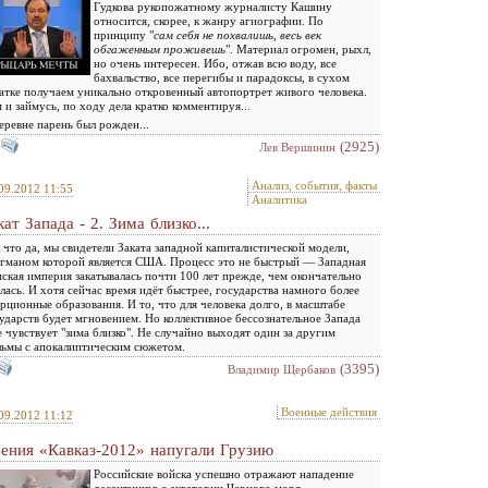
Гудкова рукопожатному журналисту Кашину
относится, скорее, к жанру агиографии. По
принципу "
сам себя не похвалишь, весь век
обгаженным проживешь
". Материал огромен, рыхл,
но очень интересен. Ибо, отжав всю воду, все
бахвальство, все перегибы и парадоксы, в сухом
атке получаем уникально откровенный автопортрет живого человека.
 и займусь, по ходу дела кратко комментируя...
еревне парень был рожден...
(2925)
Лев Вершинин
Анализ, события, факты
09.2012 11:55
Аналитика
кат Запада - 2. Зима близко...
 что да, мы свидетели Заката западной капиталистической модели,
гманом которой является США. Процесс это не быстрый — Западная
ская империя закатывалась почти 100 лет прежде, чем окончательно
лась. И хотя сейчас время идёт быстрее, государства намного более
рционные образования. И то, что для человека долго, в масштабе
ударств будет мгновением. Но коллективное бессознательное Запада
 чувствует "зима близко". Не случайно выходят один за другим
ьмы с апокалиптическим сюжетом.
(3395)
Владимир Щербаков
Военные действия
09.2012 11:12
ения «Кавказ-2012» напугали Грузию
Российские войска успешно отражают нападение