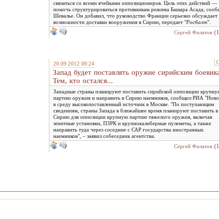
связаться со всеми ячейками оппозиционеров. Цель этих действий —
помочь структурироваться противникам режима Башара Асада, сооб
Шевалье. Он добавил, что руководство Франции серьезно обсуждает
возможности доставки вооружения в Сирию, передает "
Росбалт
".
(
Сергей Филатов
С
20.09.2012 08:24
Запад будет поставлять оружие сирийским боевик
Тем, кто остался...
Западные страны планируют поставить сирийской оппозиции крупну
партию оружия и направить в Сирию наемников, сообщил РИА "Ново
в среду высокопоставленный источник в Москве. "По поступающим
сведениям, страны Запада в ближайшее время планируют поставить в
Сирию для оппозиции крупную партию тяжелого оружия, включая
зенитные установки, ПЗРК и крупнокалиберные пулеметы, а также
направить туда через соседние с САР государства иностранных
наемников", – заявил собеседник агентства.
(
Сергей Филатов