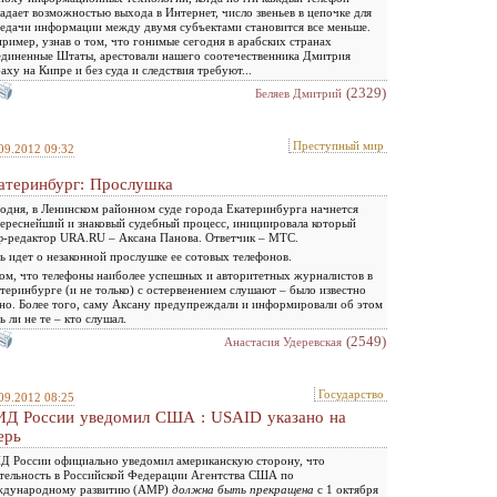
адает возможностью выхода в Интернет, число звеньев в цепочке для
едачи информации между двумя субъектами становится все меньше.
ример, узнав о том, что гонимые сегодня в арабских странах
диненные Штаты, арестовали нашего соотечественника Дмитрия
аху на Кипре и без суда и следствия требуют...
(2329)
Беляев Дмитрий
Преступный мир
09.2012 09:32
атеринбург: Прослушка
одня, в Ленинском районном суде города Екатеринбурга начнется
ереснейший и знаковый судебный процесс, инициировала который
-редактор URA.RU – Аксана Панова. Ответчик – МТС.
ь идет о незаконной прослушке ее сотовых телефонов.
ом, что телефоны наиболее успешных и авторитетных журналистов в
теринбурге (и не только) с остервенением слушают – было известно
но. Более того, саму Аксану предупреждали и информировали об этом
ь ли не те – кто слушал.
(2549)
Анастасия Удеревская
Государство
09.2012 08:25
Д России уведомил США : USAID указано на
ерь
 России официально уведомил американскую сторону, что
тельность в Российской Федерации Агентства США по
ждународному развитию (AMP)
должна быть прекращена
с 1 октября