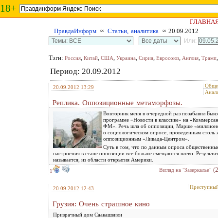
18+
ГЛАВНА
ПравдаИнформ
≈
Статьи, аналитика
≈ 20.09.2012
Или:
Тэги:
,
,
,
,
,
,
,
Россия
Китай
США
Украина
Сирия
Евросоюз
Англия
Трамп
Период: 20.09.2012
Обще
20.09.2012 13:29
Анал
Реплика. Оппозиционные метаморфозы.
Вовторник меня в очередной раз позабавил Быко
программе «Новости в классике» на «Коммерса
ФМ». Речь шла об оппозиции, Марше «миллион
о социологическом опросе, проведенным столь 
оппозиционным «Ливада-Центром».
Суть в том, что по данным опроса общественны
настроения в стане оппозиции все больше смещаются влево. Результат
называется, из области открытия Америки.
(
Взгляд на "Зазеркалье"
1
Преступны
20.09.2012 12:43
Грузия: Очень страшное кино
Призрачный дом Саакашвили