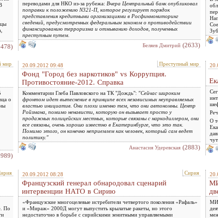
переводами для НКО из-за рубежа:
Вчера Центральный банк опубликовал
В
обл
поправки к положению N321-П, которое регулирует порядок
пер
представления кредитными организациями в Росфинмониторинг
Нап
сведений, предусмотренных федеральным законом о противодействии
ицы
Сое
финансированию терроризма и отмыванию доходов, полученных
,
Зуб
преступным путем.
(2633)
Беляев Дмитрий
2478)
й мир
Преступный мир
20.09.2012 09:48
20.
Фонд "Город без наркотиков" vs Коррупция.
Ек
Противостояние-2012. Справка
Сег
5
Комментарии Глеба Павловского на ТК "Дождь":
"Сейчас широким
инт
вца о
фронтом идет вытеснение в принципе всех независимых неуправляемых
шеф
оны
властью инициатив. Они плохи именно тем, что они автономны. Центр
Ройзмана, помимо ненависти, которую он вызывает просто у
Реч
продажных полицейских местных, которые связаны с наркодиллером, они
О т
все связаны, очень хорошо известно в Екатеринбурге, что это так.
Ека
Помимо этого, он конечно неприемлем как человек, который сам ведет
дав
политику."
чут
(2883)
Анастасия Удеревская
2989)
ирия
Сирия
20.09.2012 08:28
20.
Французский генерал обнародовал сценарий
МИ
интервенции НАТО в Сирию
дв
«Французские многоцелевые истребители четвертого поколения «Рафаль»
МИД
е. По
и «Мираж» 2000Д могут выпустить крылатые ракеты, но этого
дея
ти
недостаточно в борьбе с сирийскими зенитными управляемыми
ме