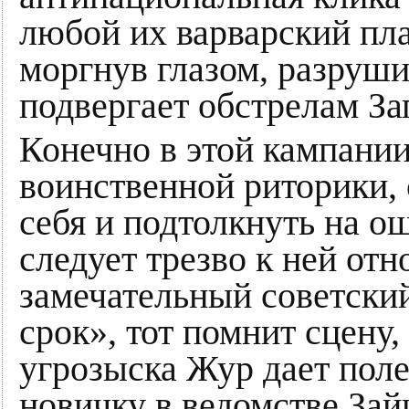
любой их варварский план
моргнув глазом, разруш
подвергает обстрелам З
Конечно в этой кампани
воинственной риторики, 
себя и подтолкнуть на 
следует трезво к ней отн
замечательный советск
срок», тот помнит сцену
угрозыска Жур дает пол
новичку в ведомстве Зай