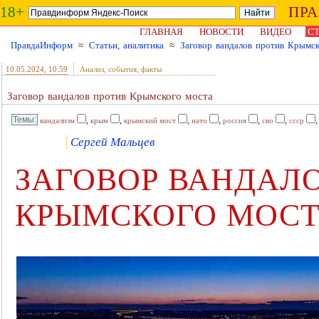
18+
ПР
ГЛАВНАЯ
НОВОСТИ
ВИДЕО
СТ
ПравдаИнформ
≈
Статьи, аналитика
≈
Заговор вандалов против Крымск
10.05.2024
, 10:59
Анализ, события, факты
Заговор вандалов против Крымского моста
,
,
,
,
,
,
вандализм
крым
крымский мост
нато
россия
сво
ссср
Сергей Мальцев
ЗАГОВОР ВАНДАЛ
КРЫМСКОГО МОС