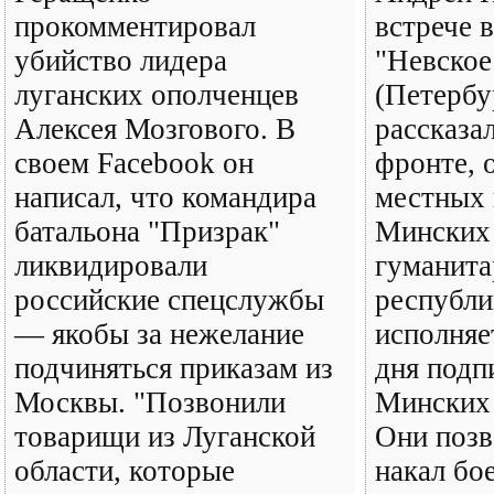
прокомментировал
встрече 
убийство лидера
"Невское
луганских ополченцев
(Петербу
Алексея Мозгового. В
рассказал
своем Facebook он
фронте, 
написал, что командира
местных 
батальона "Призрак"
Минских 
ликвидировали
гуманита
российские спецслужбы
республи
— якобы за нежелание
исполняе
подчиняться приказам из
дня подп
Москвы. "Позвонили
Минских 
товарищи из Луганской
Они позв
области, которые
накал бо