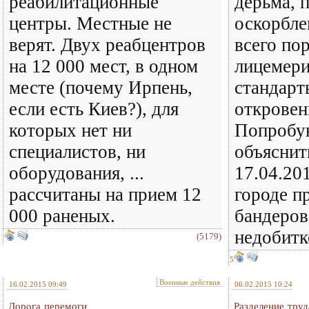
реабилитационные
дерьма, 
центры. Местные не
оскорбле
верят. Двух реабцентров
всего по
на 12 000 мест, в одном
лицемери
месте (почему Ирпень,
стандарт
если есть Киев?), для
откровен
которых нет ни
Попробу
специалистов, ни
объяснит
оборудования, ...
17.04.20
рассчитаны на прием 12
городе п
000 раненых.
бандеров
недобитко
(5179)
5
Военные действия
16.02.2015 09:49
06.02.2015 10:24
Дорога перемоги
Разделение труд