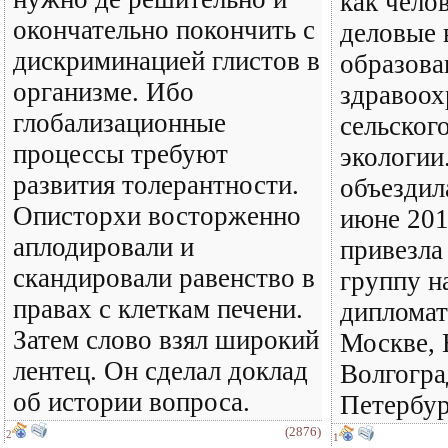
как челов
окончательно покончить с
деловые 
дискриминацией глистов в
образова
организме. Ибо
здравоох
глобализационные
сельского
процессы требуют
экологии
развития толерантности.
объездил
Описторхи восторженно
июне 201
аплодировали и
привезла
скандировали равенство в
группу н
правах с клеткам печени.
дипломат
Затем слово взял широкий
Москве, 
лентец. Он сделал доклад
Волгогра
об истории вопроса.
Петербур
(2876)
2
1