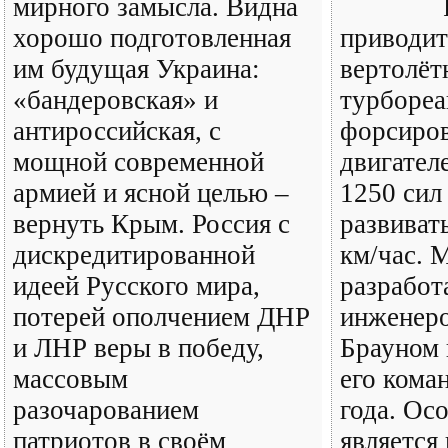
мирного замысла. Видна
хорошо подготовленная
приводит
им будущая Украина:
вертолё
«бандеровская» и
турборе
антироссийская, с
форсиро
мощной современной
двигател
армией и ясной целью –
1250 сил
вернуть Крым. Россия с
развиват
дискредитированной
км/час. 
идеей Русского мира,
разработ
потерей ополчением ДНР
инженер
и ЛНР веры в победу,
Брауном 
массовым
его кома
разочарованием
года. Ос
патриотов в своём
является