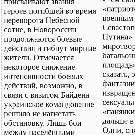
присваивают звания
«патриот
героев погибшей во время
военным 
переворота Небесной
Севастоп
сотне, в Новороссии
Путина» 
продолжаются боевые
миротвор
действия и гибнут мирные
батальон
жители. Отмечается
площадь»
некоторое снижение
сказать,
интенсивности боевых
фантазии
действий, возможно, в
извращен
связи с визитом Байдена
сексуаль
украинское командование
«панянки
решило не нагнетать
дальше в
обстановку. Лишь бои
Одни, сня
между населёнными