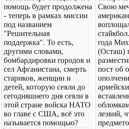
помощь будет продолжена
Свою меч
- теперь в рамках миссии
америка
под названием
воплощал
"Решительная
стайкбол
поддержка". То есть,
года Мих
другими словами,
(Осташ) 
бомбардировки городов и
размести
сел Афганистана, смерть
пост об 
стариков, женщин и
ополчен
детей, которую сеяли до
армейски
сегодняшнего дня сеяли в
вставлен
этой стране войска НАТО
обломка
во главе с США, всё это
лезвий, ч
называется помощью?
предмет