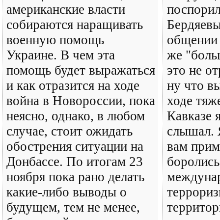
американские власти
поспорил
собираются наращивать
Бердяевы
военную помощь
общении 
Украине. В чем эта
же "боль
помощь будет выражаться
это не от
и как отразится на ходе
ну что в
война в Новороссии, пока
ходе тяж
неясно, однако, в любом
Кавказе я
случае, стоит ожидать
слышал. 
обострения ситуации на
вам прим
Донбассе. По итогам 23
боролись
ноября пока рано делать
междуна
какие-либо выводы о
террориз
будущем, тем не менее,
террито