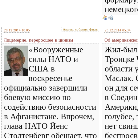
немецког
Анализ, события, факты
28.12.2014 18:05
23.12.2014 05:34
Лицемерие, переросшее в цинизм
Об американско
«Вооруженные
Жил-был 
силы НАТО и
Троицке 
США в
области 
воскресенье
Маслак.
официально завершили
он для се
боевую миссию по
в Соеди
содействию безопасности
Америки,
в Афганистане. Впрочем,
голубее, 
глава НАТО Йенс
нет свин
Столтенберг обещает, что
беспросв