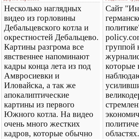
Несколько наглядных
Сайт "И
видео из горловины
германск
Дебальцевского котла и
политике
окрестностей Дебальцево.
policy.co
Картины разгрома все
группой 
явственнее напоминают
журналис
кадры конца лета из под
которые 
Амвросиевки и
наблюдаю
Иловайска, а так же
усиливши
апокалиптические
великод
картины из первого
стремлен
Южного котла. На видео
экономич
очень много жестких
политиче
кадров, которые обычно
областях