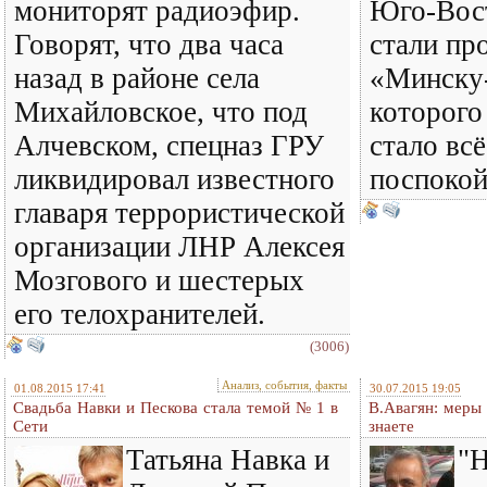
мониторят радиоэфир.
Юго-Вос
Говорят, что два часа
стали пр
назад в районе села
«Минску-
Михайловское, что под
которого
Алчевском, спецназ ГРУ
стало всё
ликвидировал известного
поспокой
главаря террористической
организации ЛНР Алексея
Мозгового и шестерых
его телохранителей.
(3006)
Анализ, события, факты
01.08.2015 17:41
30.07.2015 19:05
Свадьба Навки и Пескова стала темой № 1 в
В.Авагян: меры
Сети
знаете
Татьяна Навка и
"Н