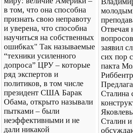
миру: величие Америки –
Владимир
в том, что она способна
молодым
признать свою неправоту
преподав
и уверена, что способна
Отвечая 
научиться на собственных
вопросов
ошибках" Так называемые
заявил с
“техники усиленного
сих пор 
допроса” ЦРУ – которые
пакта Мо
ряд экспертов и
Риббентр
политиков, в том числе
Предлага
президент США Барак
Сталина 
Обама, открыто называли
конструк
пытками – были
Яковлевы
неэффективными и не
Сталин и
дали никакой
обсуждаю