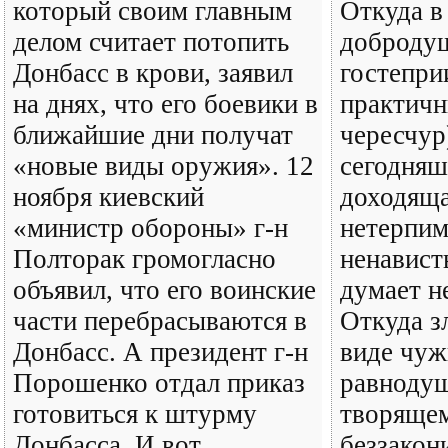
который своим главным
Откуда в
делом считает потопить
доброду
Донбасс в крови, заявил
гостепри
на днях, что его боевики в
практичн
ближайшие дни получат
чересчур
«новые виды оружия». 12
сегодняш
ноября киевский
доходяща
«министр обороны» г-н
нетерпим
Полторак громогласно
ненависть
объявил, что его воинские
думает н
части перебрасываются в
Откуда з
Донбасс. А президент г-н
виде чуж
Порошенко отдал приказ
равнодуш
готовиться к штурму
творящем
Донбасса. И вот
беззако