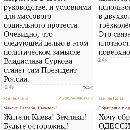
руководстве, и условиями
использо
для массового
в двухкол
социального протеста.
трёхколё
Очевидно, что
Это связ
следующей целью в этом
плотнос
политическом замысле
поверхно
Владислава Суркова
станет сам Президент
России.
(5224)
5
Анализ, события, факты
30.04.2015 19:49
18.04.2015 20:18
Максим Равреба, Началось?
Обращение к од
Жители Киева! Земляки!
Хочу обр
Будьте осторожны!
ОДЕССИ