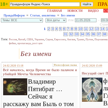
18+
ПР
ГЛАВНАЯ
НОВОСТИ
ВИДЕО
СТ
ПравдаИнформ
≈
Статьи, аналитика
≈
Без имени
Или:
–
Стран
1
2
3
4
5
6
7
8
9
10
11
12
13
14
1
31
32
33
34
35
36
37
38
Тэги:
,
,
,
,
,
,
,
,
,
Россия
Китай
США
Украина
Сирия
Евросоюз
Англия
Трамп
Путин
Порошенко
,
,
фейки
пропаганда
рост цен
Без имени
Философская сказка
24.02.2020 15:18
24.02.2020 15:09
Всё началось, когда Время не было палачом и
Несущий свет 
убийцей Мечты Человечества
ф
Владимир
л
Пятибрат …
Г
Сейчас я
В
расскажу вам Быль о том