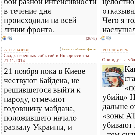
бои разной интенсивности
целостно
в течение дня
отказыва
происходили на всей
Чего я то
линии фронта.
наслушал
(2679)
Анализ, события, факты
22.11.2014 09:40
19.11.2014 19:26
Сводка военных событий в Новороссии за
Они идут за у
21.11.2014
Ка
21 ноября пока в Киеве
ст
чествуют Байдена, не
«п
решившегося выйти к
убийц» Н
народу, отмечают
дальше о
годовщину майдана,
«зоны АТ
положившего начало
убивают 
развалу Украины, и
- тем си