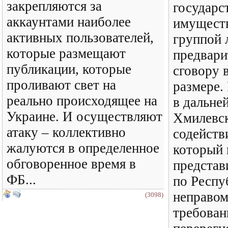
закрепляются за
государс
аккаунтами наиболее
имущест
активных пользователей,
группой 
которые размещают
предвари
публикации, которые
сговору 
проливают свет на
размере.
реально происходящее на
в дальне
Украине. И осуществляют
Хмилевск
атаку – коллективно
содейств
жалуются в определенное
который 
обговоренное время в
представ
ФБ...
по Респу
неправом
(3098)
требован