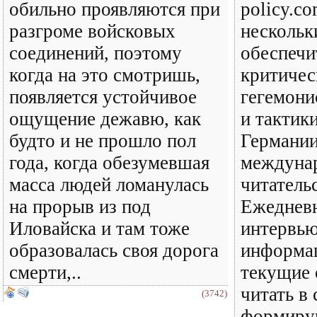
обильно проявляются при
policy.c
разгроме войсковых
нескольк
соединений, поэтому
обеспечи
когда на это смотришь,
критичес
появляется устойчивое
гегемони
ощущение дежавю, как
и тактик
будто и не прошло пол
Германии
года, когда обезумевшая
междуна
масса людей ломанулась
читатель
на прорыв из под
Ежедневн
Иловайска и там тоже
интервью
образовалась своя дорога
информац
смерти,..
текущие 
читать в 
(3742)
формиру