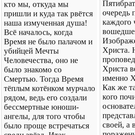
Пятибрат
кто мы, откуда мы
очередь 
пришли и куда так рвётся
каждого 
наша измученная душа!
вошедшег
Всё началось, когда
Изображе
Время не было палачом и
Христа. 
убийцей Мечты
проповед
Человечества, оно не
Христа в
было знакомо со
именно Х
Смертью. Тогда Время
Как же т
тёплым котёнком мурчало
кого поч
рядом, ведь его создали
основате
бессмертные юноши-
представ
ангелы, для того чтобы
своей, а 
было проще встречаться
поражени