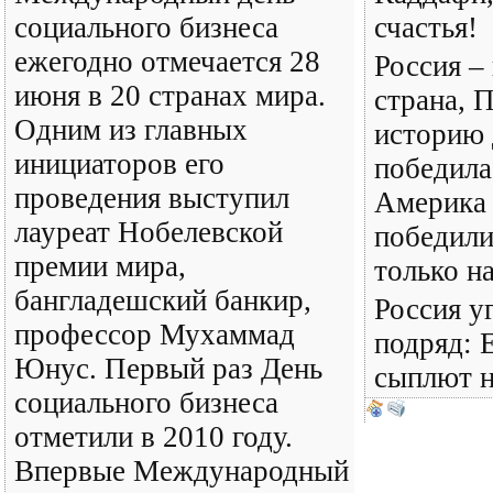
социального бизнеса
счастья!
ежегодно отмечается 28
Россия –
июня в 20 странах мира.
страна, 
Одним из главных
историю 
инициаторов его
победила
проведения выступил
Америка 
лауреат Нобелевской
победили
премии мира,
только н
бангладешский банкир,
Россия у
профессор Мухаммад
подряд: 
Юнус. Первый раз День
сыплют н
социального бизнеса
отметили в 2010 году.
Впервые Международный