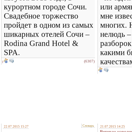
курортном городе Сочи.
или армя
Свадебное торжество
мне изве
пройдет в одном из самых
многих. 
шикарных отелей Сочи –
нелюдь –
Rodina Grand Hotel &
разборок
SPA.
какими б
качества
(6307)
1
Словарь
22.07.2015 15:27
21.07.2015 14:25
Ветеран народн