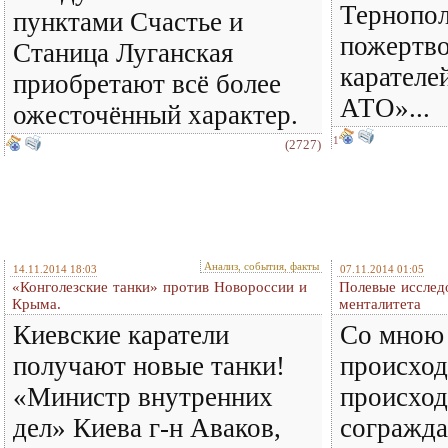
Тернопол
пунктами Счастье и
пожертво
Станица Луганская
карателе
приобретают всё более
АТО»...
ожесточённый характер.
1
(2727)
Анализ, события, факты
14.11.2014 18:03
07.11.2014 01:05
«Конголезские танки» против Новороссии и
Полевые исслед
Крыма.
менталитета
Киевские каратели
Со мною 
получают новые танки!
происходи
«Министр внутренних
происход
дел» Киева г-н Аваков,
согражда