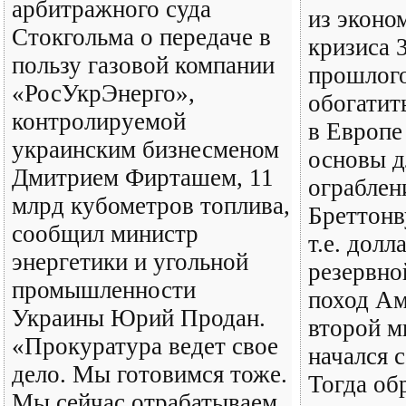
арбитражного суда
из эконо
Стокгольма о передаче в
кризиса 
пользу газовой компании
прошлого
«РосУкрЭнерго»,
обогатит
контролируемой
в Европе
украинским бизнесменом
основы д
Дмитрием Фирташем, 11
ограблен
млрд кубометров топлива,
Бреттонв
сообщил министр
т.е. долл
энергетики и угольной
резервно
промышленности
поход Ам
Украины Юрий Продан.
второй м
«Прокуратура ведет свое
начался 
дело. Мы готовимся тоже.
Тогда об
Мы сейчас отрабатываем,