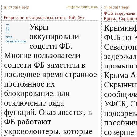
Информ-война,ложь
04.07.2015 16:30
29.06.2015 20:00
ФСБ задержала 
Репрессии в социальных сетях Фэйсбук
Крыма Скрынни
Укры
Крыминф
оккупировали
ФСБ по 
соцсети ФБ.
Севастоп
Многие пользователи
задержал
соцсети ФБ заметили в
промышл
последнее время странное
Крыма А
постоянное их
Скрынник
блокирование, или
сообщила
отключение ряда
УФСБ, С
функций. Оказывается, в
подозрев
ФБ работают
пособнич
укроволонтеры, которые
соверше