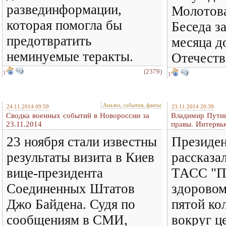
развединформации,
Молотова
которая помогла бы
Беседа за
предотвратить
месяца д
неминуемые теракты.
Отечеств
(2379)
1
1
Анализ, события, факты
24.11.2014 09:59
23.11.2014 20:39
Сводка военных событий в Новороссии за
Владимир Путин
23.11.2014
правы. Интервь
23 ноября стали известны
Президен
результаты визита в Киев
рассказа
вице-президента
ТАСС "Пе
Соединенных Штатов
здоровом
Джо Байдена. Судя по
пятой ко
сообщениям в СМИ,
вокруг ц