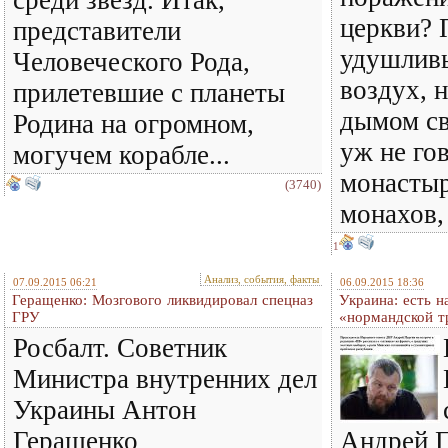
среди звёзд. Итак,
церкви? 
представители
удушлив
Человеческого Рода,
воздух, 
прилетевшие с планеты
дымом св
Родина на огромном,
уж не го
могучем корабле...
монастыр
(3740)
монахов,
1
Анализ, события, факты
07.09.2015 06:21
06.09.2015 18:36
Геращенко: Мозгового ликвидировал спецназ
Украина: есть 
ГРУ
«нормандской т
Росбалт. Советник
Министра внутренних дел
Украины Антон
Геращенко
Андрей П