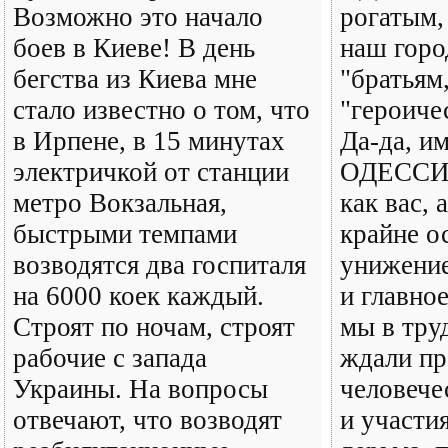
Возможно это начало
рогатым,
боев в Киеве! В день
наш горо
бегства из Киева мне
"братьям,
стало известно о том, что
"героиче
в Ирпене, в 15 минутах
Да-да, и
электричкой от станции
ОДЕССИ
метро Вокзальная,
как вас, 
быстрыми темпами
крайне о
возводятся два госпиталя
унижение
на 6000 коек каждый.
и главное
Строят по ночам, строят
мы в тр
рабочие с запада
ждали пр
Украины. На вопросы
человече
отвечают, что возводят
и участи