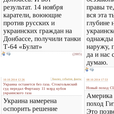
результат. 14 ноября
правы те,
каратели, воюющие
вся эта т
против русских и
глубине 
украинских граждан на
украинск
Донбассе, получили танки
однажды 
Т-64 «Булат»
наружу, 
да и нас
(2885)
думаю.
Анализ, события, факты
10.10.2014 12:26
08.10.2014 17:53
Украина останется без газа. Стокгольмский
Новый поход С
суд передал Фирташу 11 млрд кубов
украинского газа
Америка 
Украина намерена
поход Ги
оспорить решение
Это позв