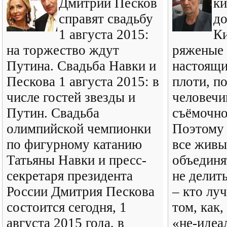
Дмитрий Песков
ки
справят свадьбу
д
1 августа 2015:
Ки
на торжество ждут
ряженые 
Путина. Свадьба Навки и
настоящи
Пескова 1 августа 2015: в
плоти, п
числе гостей звезды и
человечи
Путин. Свадьба
съёмочно
олимпийской чемпионки
Поэтому 
по фигурному катанию
все живы
Татьяны Навки и пресс-
объединя
секретаря президента
не делит
России Дмитрия Пескова
– кто лу
состоится сегодня, 1
том, как,
августа 2015 года, в
«не-идеа