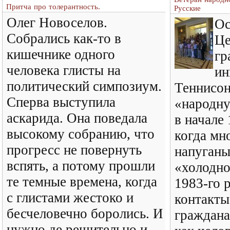
Притча про толерантность.
Русские
Олег Новоселов.
Ос
Собрались как-то в
Це
кишечнике одного
гр
человека глисты на
ин
политический симпозиум.
Теннисон
Сперва выступила
«народн
аскарида. Она поведала
в начале 
высокому собранию, что
когда мн
прогресс не повернуть
напуганы
вспять, а потому прошли
«холодно
те темные времена, когда
1983-го 
с глистами жестоко и
контакт
бесчеловечно боролись. И
граждана
нужно де решительно и