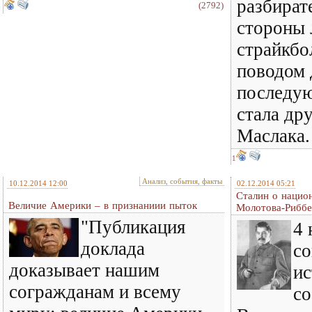
разбират
(2792)
стороны 
страйкбо
поводом 
последую
стала др
Маслака.
1
Анализ, события, факты
10.12.2014 12:00
02.12.2014 05:21
Сталин о нацио
Величие Америки – в признаниии пыток
Молотова-Риббе
"Публикация
4 
доклада
с
доказывает нашим
ис
согражданам и всему
со